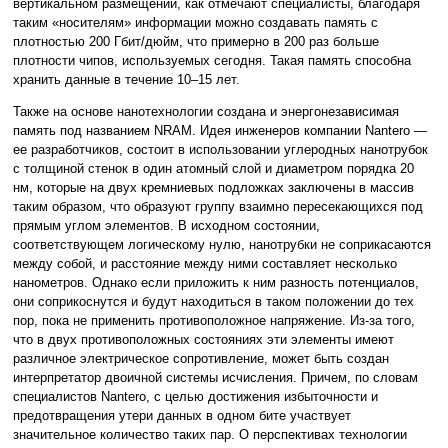
вертикальном размещении, как отмечают специалисты, благодаря
таким «носителям» информации можно создавать память с
плотностью 200 Гбит/дюйм, что примерно в 200 раз больше
плотности чипов, используемых сегодня. Такая память способна
хранить данные в течение 10–15 лет.
Также на основе нанотехнологии создана и энергонезависимая
память под названием NRAM. Идея инженеров компании Nantero —
ее разработчиков, состоит в использовании углеродных нанотрубок
с толщиной стенок в один атомный слой и диаметром порядка 20
нм, которые на двух кремниевых подложках заключены в массив
таким образом, что образуют группу взаимно пересекающихся под
прямым углом элементов. В исходном состоянии,
соответствующем логическому нулю, нанотрубки не соприкасаются
между собой, и расстояние между ними составляет несколько
нанометров. Однако если приложить к ним разность потенциалов,
они соприкоснутся и будут находиться в таком положении до тех
пор, пока не применить противоположное напряжение. Из-за того,
что в двух противоположных состояниях эти элементы имеют
различное электрическое сопротивление, может быть создан
интерпретатор двоичной системы исчисления. Причем, по словам
специалистов Nantero, с целью достижения избыточности и
предотвращения утери данных в одном бите участвует
значительное количество таких пар. О перспективах технологии