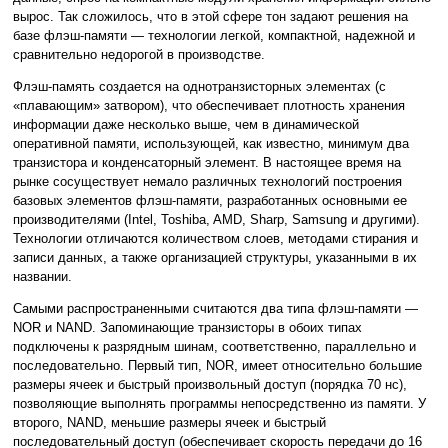
вырос. Так сложилось, что в этой сфере тон задают решения на
базе флэш-памяти — технологии легкой, компактной, надежной и
сравнительно недорогой в производстве.
Флэш-память создается на однотранзисторных элементах (с
«плавающим» затвором), что обеспечивает плотность хранения
информации даже несколько выше, чем в динамической
оперативной памяти, использующей, как известно, минимум два
транзистора и конденсаторный элемент. В настоящее время на
рынке сосуществует немало различных технологий построения
базовых элементов флэш-памяти, разработанных основными ее
производителями (Intel, Toshiba, AMD, Sharp, Samsung и другими).
Технологии отличаются количеством слоев, методами стирания и
записи данных, а также организацией структуры, указанными в их
названии.
Самыми распространенными считаются два типа флэш-памяти —
NOR и NAND. Запоминающие транзисторы в обоих типах
подключены к разрядным шинам, соответственно, параллельно и
последовательно. Первый тип, NOR, имеет относительно большие
размеры ячеек и быстрый произвольный доступ (порядка 70 нс),
позволяющие выполнять программы непосредственно из памяти. У
второго, NAND, меньшие размеры ячеек и быстрый
последовательный доступ (обеспечивает скорость передачи до 16