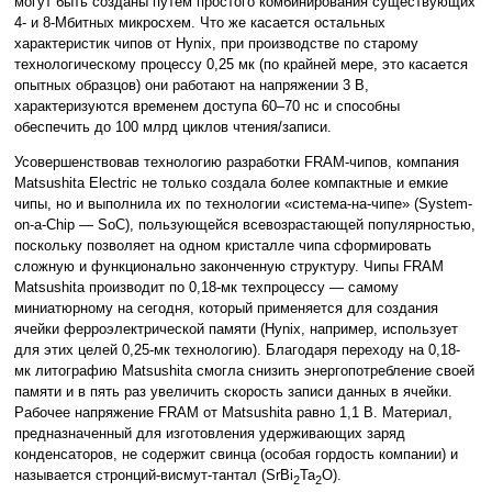
могут быть созданы путем простого комбинирования существующих
4- и 8-Мбитных микросхем. Что же касается остальных
характеристик чипов от Hynix, при производстве по старому
технологическому процессу 0,25 мк (по крайней мере, это касается
опытных образцов) они работают на напряжении 3 В,
характеризуются временем доступа 60–70 нс и способны
обеспечить до 100 млрд циклов чтения/записи.
Усовершенствовав технологию разработки FRAM-чипов, компания
Matsushita Electric не только создала более компактные и емкие
чипы, но и выполнила их по технологии «система-на-чипе» (System-
on-a-Chip — SoC), пользующейся всевозрастающей популярностью,
поскольку позволяет на одном кристалле чипа сформировать
сложную и функционально законченную структуру. Чипы FRAM
Matsushita производит по 0,18-мк техпроцессу — самому
миниатюрному на сегодня, который применяется для создания
ячейки ферроэлектрической памяти (Hynix, например, использует
для этих целей 0,25-мк технологию). Благодаря переходу на 0,18-
мк литографию Matsushita смогла снизить энергопотребление своей
памяти и в пять раз увеличить скорость записи данных в ячейки.
Рабочее напряжение FRAM от Matsushita равно 1,1 В. Материал,
предназначенный для изготовления удерживающих заряд
конденсаторов, не содержит свинца (особая гордость компании) и
называется стронций-висмут-тантал (SrBi
Ta
O).
2
2