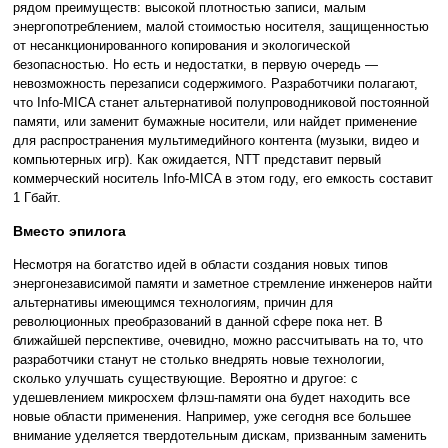
рядом преимуществ: высокой плотностью записи, малым
энергопотреблением, малой стоимостью носителя, защищенностью
от несанкционированного копирования и экологической
безопасностью. Но есть и недостатки, в первую очередь —
невозможность перезаписи содержимого. Разработчики полагают,
что Info-MICA станет альтернативой полупроводниковой постоянной
памяти, или заменит бумажные носители, или найдет применение
для распространения мультимедийного контента (музыки, видео и
компьютерных игр). Как ожидается, NTT представит первый
коммерческий носитель Info-MICA в этом году, его емкость составит
1 Гбайт.
Вместо эпилога
Несмотря на богатство идей в области создания новых типов
энергонезависимой памяти и заметное стремление инженеров найти
альтернативы имеющимся технологиям, причин для
революционных преобразований в данной сфере пока нет. В
ближайшей перспективе, очевидно, можно рассчитывать на то, что
разработчики станут не столько внедрять новые технологии,
сколько улучшать существующие. Вероятно и другое: с
удешевлением микросхем флэш-памяти она будет находить все
новые области применения. Например, уже сегодня все большее
внимание уделяется твердотельным дискам, призванным заменить