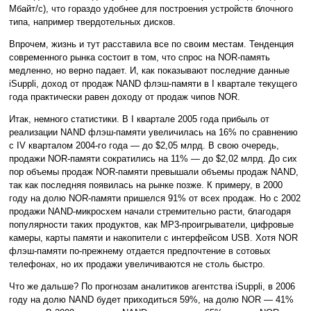
Мбайт/с), что гораздо удобнее для построения устройств блочного
типа, например твердотельных дисков.
Впрочем, жизнь и тут расставила все по своим местам. Тенденция
современного рынка состоит в том, что спрос на NOR-память
медленно, но верно падает. И, как показывают последние данные
iSuppli, доход от продаж NAND флэш-памяти в I квартале текущего
года практически равен доходу от продаж чипов NOR.
Итак, немного статистики. В I квартале 2005 года прибыль от
реализации NAND флэш-памяти увеличилась на 16% по сравнению
с IV кварталом 2004-го года — до $2,05 млрд. В свою очередь,
продажи NOR-памяти сократились на 11% — до $2,02 млрд. До сих
пор объемы продаж NOR-памяти превышали объемы продаж NAND,
так как последняя появилась на рынке позже. К примеру, в 2000
году на долю NOR-памяти пришелся 91% от всех продаж. Но с 2002
продажи NAND-микросхем начали стремительно расти, благодаря
популярности таких продуктов, как MP3-проигрыватели, цифровые
камеры, карты памяти и накопители с интерфейсом USB. Хотя NOR
флэш-памяти по-прежнему отдается предпочтение в сотовых
телефонах, но их продажи увеличиваются не столь быстро.
Что же дальше? По прогнозам аналитиков агентства iSuppli, в 2006
году на долю NAND будет приходиться 59%, на долю NOR — 41%