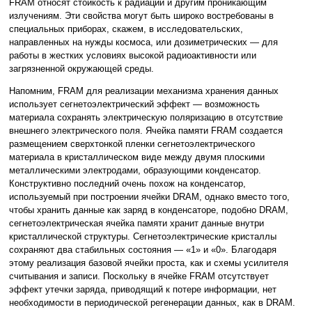
FRAM относят стойкость к радиации и другим проникающим
излучениям. Эти свойства могут быть широко востребованы в
специальных приборах, скажем, в исследовательских,
направленных на нужды космоса, или дозиметрических — для
работы в жестких условиях высокой радиоактивности или
загрязненной окружающей среды.
Напомним, FRAM для реализации механизма хранения данных
использует сегнетоэлектрический эффект — возможность
материала сохранять электрическую поляризацию в отсутствие
внешнего электрического поля. Ячейка памяти FRAM создается
размещением сверхтонкой пленки сегнетоэлектрического
материала в кристаллическом виде между двумя плоскими
металлическими электродами, образующими конденсатор.
Конструктивно последний очень похож на конденсатор,
используемый при построении ячейки DRAM, однако вместо того,
чтобы хранить данные как заряд в конденсаторе, подобно DRAM,
сегнетоэлектрическая ячейка памяти хранит данные внутри
кристаллической структуры. Сегнетоэлектрические кристаллы
сохраняют два стабильных состояния — «1» и «0». Благодаря
этому реализация базовой ячейки проста, как и схемы усилителя
считывания и записи. Поскольку в ячейке FRAM отсутствует
эффект утечки заряда, приводящий к потере информации, нет
необходимости в периодической регенерации данных, как в DRAM.