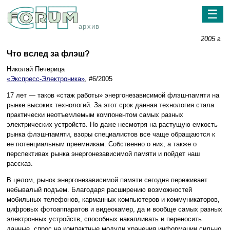
☰
архив
2005 г.
Что вслед за флэш?
Николай Печерица
«Экспресс-Электроника»
, #6/2005
17 лет — таков «стаж работы» энергонезависимой флэш-памяти на
рынке высоких технологий. За этот срок данная технология стала
практически неотъемлемым компонентом самых разных
электрических устройств. Но даже несмотря на растущую емкость
рынка флэш-памяти, взоры специалистов все чаще обращаются к
ее потенциальным преемникам. Собственно о них, а также о
перспективах рынка энергонезависимой памяти и пойдет наш
рассказ.
В целом, рынок энергонезависимой памяти сегодня переживает
небывалый подъем. Благодаря расширению возможностей
мобильных телефонов, карманных компьютеров и коммуникаторов,
цифровых фотоаппаратов и видеокамер, да и вообще самых разных
электронных устройств, способных накапливать и переносить
данные, спрос на компактные модули хранения информации сильно