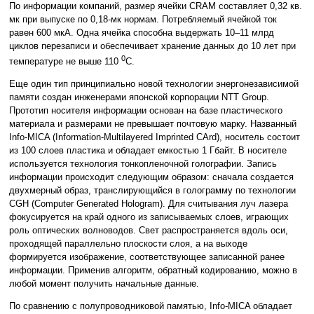
По информации компаний, размер ячейки CRAM составляет 0,32 кв.
мк при выпуске по 0,18-мк нормам. Потребляемый ячейкой ток
равен 600 мкА. Одна ячейка способна выдержать 10–11 млрд
циклов перезаписи и обеспечивает хранение данных до 10 лет при
0
температуре не выше 110
С.
Еще один тип принципиально новой технологии энергонезависимой
памяти создан инженерами японской корпорации NTT Group.
Прототип носителя информации основан на базе пластического
материала и размерами не превышает почтовую марку. Названный
Info-MICA (Information-Multilayered Imprinted CArd), носитель состоит
из 100 слоев пластика и обладает емкостью 1 Гбайт. В носителе
используется технология тонкопленочной голографии. Запись
информации происходит следующим образом: сначала создается
двухмерный образ, транслирующийся в голограмму по технологии
CGH (Computer Generated Hologram). Для считывания луч лазера
фокусируется на край одного из записываемых слоев, играющих
роль оптических волноводов. Свет распространяется вдоль оси,
проходящей параллельно плоскости слоя, а на выходе
формируется изображение, соответствующее записанной ранее
информации. Применив алгоритм, обратный кодированию, можно в
любой момент получить начальные данные.
По сравнению с полупроводниковой памятью, Info-MICA обладает