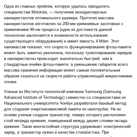
Одна из главных проблем, которую удалось преодолеть
специалистам Motorola, — получение монодисперсных
нанокристаллов оптимального размера. Прототип массива
нанокристаллов изготовлен на 200-мм кремниевых заготовках с
применением 90-нм процесса (одно из достоинств данной
технологии заключается в возможности использования
существующего оборудования) и имеет емкость 4 Мбит. Этот
наномассив показал, что скорость функционирования флэш-памяти
может быть заметно увеличена, поскольку тунеллирование зарядов
в нанокристаллы происходит значительно быстрей, чем в
стандартные ячейки флэш-памяти, а уменьшение габаритов всего
массива хранения информации может самым положительным
образом сказаться на скорости работы управляющей микросхемами
логики.
Ученые из Института технологий компании Samsung (Samsung
Advanced Institute of Technology) совместно со специалистами из
Национального университета Чонбук разработали базовый метод
для создания энергонезависимой памяти из нанотрубок. На их
основе ученые создали транзистор, поверх которого расположен
слой нитрида кремния, помещенный между двумя слоями оксида
кремния. Такая многослойная структура удерживает электрический
заряд, а транзистор нужен в качестве стока/истока. При