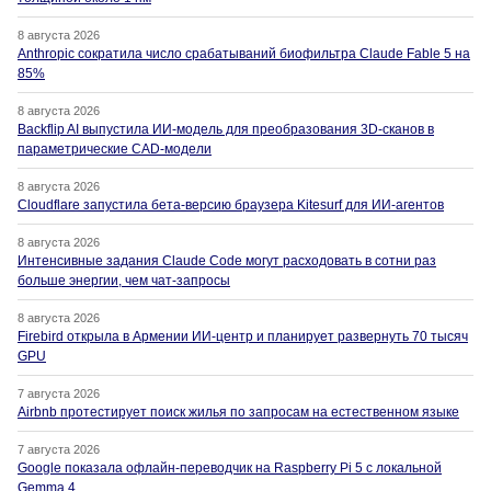
8 августа 2026
Anthropic сократила число срабатываний биофильтра Claude Fable 5 на
85%
8 августа 2026
Backflip AI выпустила ИИ-модель для преобразования 3D-сканов в
параметрические CAD-модели
8 августа 2026
Cloudflare запустила бета-версию браузера Kitesurf для ИИ-агентов
8 августа 2026
Интенсивные задания Claude Code могут расходовать в сотни раз
больше энергии, чем чат-запросы
8 августа 2026
Firebird открыла в Армении ИИ-центр и планирует развернуть 70 тысяч
GPU
7 августа 2026
Airbnb протестирует поиск жилья по запросам на естественном языке
7 августа 2026
Google показала офлайн-переводчик на Raspberry Pi 5 с локальной
Gemma 4