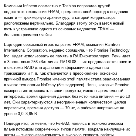
Компания Infineon совместно с Toshiba исправила другой
недостаток технологии FRAM, предложив свой подход к созданию
памяти — трехмерную архитектуру, в которой конденсаторы
расположены вертикально. Благодаря этому открывается новый
путь к устранению одного из основных недочетов FRAM —
большого размера ячейки.
Еще один серьезный игрок на рынке FRAM, компания Ramtron
International Corporation, недавно сообщила, что Promise Technology
Inc. будет использовать ее память в RAID-контроллерах. Речь идет
о 3-вольтовых 256-кбит чипах FM18L08 — их предполагается ввести
в системы RAID для хранения информации о сделанных
транзакциях и т. п. Как отмечается в пресс-релизе, основной
причиной выбора Promise именно этой памяти стала реализованная
в чипах технология NoDelay (без задержек). Чипы, которые Promise
намерена интегрировать в свои продукты, имеют параллельный
интерфейс, время хранения данных без источника питания — до 10
лет. Они характеризуются и неограниченным количеством циклов
перезаписи, временя доступа — 70 нс, а рабочее напряжение на
уровне 3,0–3,65 В.
Подводя итог, отметим, что FeRAM, являясь в технологическом
плане потомком современных типов памяти, вобрала наилучшие их
черты — энергонезависимость и высокую скорость работы.