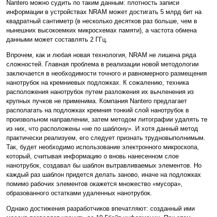
Nantero можно судить по таким данным: плотность записи
информации в устройствах NRAM может достигать 5 млрд бит на
квадратный сантиметр (в несколько десятков раз больше, чем в
нынешних высокоемких микросхемах памяти), а частота обмена
данными может составлять 2 ГГц.
Впрочем, как и любая новая технология, NRAM не лишена ряда
сложностей. Главная проблема в реализации новой методологии
заключается в необходимости точного и равномерного размещения
нанотрубок на кремниевых подложках. К сожалению, техника
расположения нанотрубок путем разложения их вычленения из
крупных пучков не применима. Компания Nantero предлагает
располагать на подложках кремния тонкий слой нанотрубок в
произвольном направлении, затем методом литографии удалять те
из них, что расположены «не по шаблону». И хотя данный метод
практически реализуем, его следует признать трудновыполнимым.
Так, будет необходимо использование электронного микроскопа,
который, считывая информацию о вновь нанесенном слое
нанотрубок, создавал бы шаблон вытравливаемых элементов. Но
каждый раз шаблон придется делать заново, иначе на подложках
помимо рабочих элементов окажется множество «мусора»,
образованного остатками удаленных нанотрубок.
Однако достижения разработчиков впечатляют: созданный ими