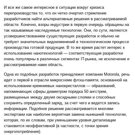
И все же самое интересное в ситуации вокруг кризиса
перепроизводства то, что он четко очертил стремление
разработчиков найти альтернативные решения в рассматриваемой
области. Конечно, взоры индустрии в первую очередь обращены на
так называемые наследуемые технологии. Они, по сути, являются
усовершенствованием существующих разработок и обычно не
требуют значительных видоизменений в технологическом процессе
производства готовой продукции. В то же время растет интерес к
использованию нанотехнологий — соответствующие разработки
очень популярны в различных сегментах IT-рынка, не исключение и
рассматриваемая нами область.
Одна из подобных разработок принадлежит компании Motorola, речь
идет о первой в отрасли микросхеме флэш-памяти, основанной на
использовании кремниевых нанокристаллов — образований,
напоминающих сферы диаметром порядка 50 ангстрем,
размещенных между двумя оксидными слоями и способных
сохранять определенный заряд, за счет чего и ведется запись
информации. Подобное решение рассматривается многими
экспертами как наиболее вероятная замена нынешней технологии,
которая, по их словам, при уменьшении уровня детализации
становится неэффективной (в частности, с точки зрения
энергопотребления).