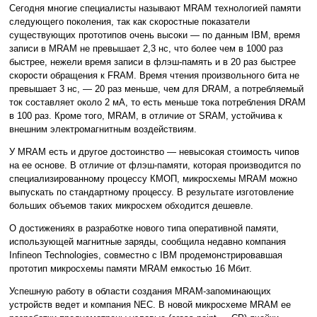
Сегодня многие специалисты называют MRAM технологией памяти
следующего поколения, так как скоростные показатели
существующих прототипов очень высоки — по данным IBM, время
записи в MRAM не превышает 2,3 нс, что более чем в 1000 раз
быстрее, нежели время записи в флэш-память и в 20 раз быстрее
скорости обращения к FRAM. Время чтения произвольного бита не
превышает 3 нс, — 20 раз меньше, чем для DRAM, а потребляемый
ток составляет около 2 мА, то есть меньше тока потребления DRAM
в 100 раз. Кроме того, MRAM, в отличие от SRAM, устойчива к
внешним электромагнитным воздействиям.
У MRAM есть и другое достоинство — невысокая стоимость чипов
на ее основе. В отличие от флэш-памяти, которая производится по
специализированному процессу КМОП, микросхемы MRAM можно
выпускать по стандартному процессу. В результате изготовление
больших объемов таких микросхем обходится дешевле.
О достижениях в разработке нового типа оперативной памяти,
использующей магнитные заряды, сообщила недавно компания
Infineon Technologies, совместно с IBM продемонстрировавшая
прототип микросхемы памяти MRAM емкостью 16 Мбит.
Успешную работу в области создания MRAM-запоминающих
устройств ведет и компания NEC. В новой микросхеме MRAM ее