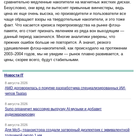
сравнительно медленные накопители на магнитных жестких дисках.
Безусловно, они вряд ли вытеснят привычные винчестеры, ведь
цена их еще очень высока, но производители и пользователи все
чаще обращают взоры на твердотельные накопители, и это тоже
факт. Что касается кризиса перепроизводства на рынке флэш-
памяти, его стоит признать явлением из ряда вон выходящим —
данный период закончился. Многие аналитики уверены, что
прежних ошибок больше не повторится. А значит, резкого
удешевления флэш-накопителей, как происходило на протяжении
2003–2004 годов, мы не увидим — рынок плавно развивается, а
цены, скорее всего, будут стабильными.
Новости IT
8 августа 2026
AMD договорилась о покупке разработчика специализированных ИИ-
чипов Taalas
8 августа 2026
Suno ограничит массовую выгрузку AI-музыки и добавит
аудиомаркировку
8 августа 2026
Для MoS₂-транзистора создали затворный диэлектрик с эквивалентной
толщиной около 1 нм