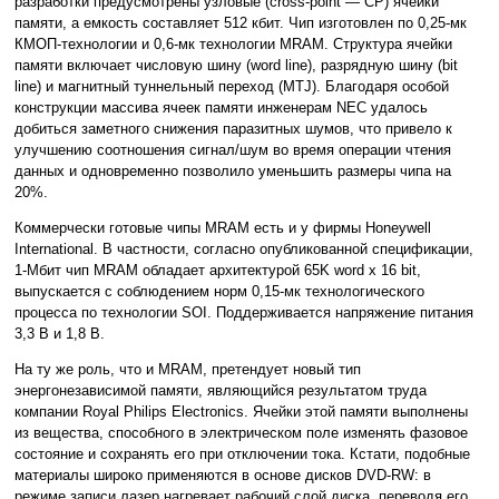
разработки предусмотрены узловые (cross-point — CP) ячейки
памяти, а емкость составляет 512 кбит. Чип изготовлен по 0,25-мк
КМОП-технологии и 0,6-мк технологии MRAM. Структура ячейки
памяти включает числовую шину (word line), разрядную шину (bit
line) и магнитный туннельный переход (MTJ). Благодаря особой
конструкции массива ячеек памяти инженерам NEC удалось
добиться заметного снижения паразитных шумов, что привело к
улучшению соотношения сигнал/шум во время операции чтения
данных и одновременно позволило уменьшить размеры чипа на
20%.
Коммерчески готовые чипы MRAM есть и у фирмы Honeywell
International. В частности, согласно опубликованной спецификации,
1-Мбит чип MRAM обладает архитектурой 65K word x 16 bit,
выпускается с соблюдением норм 0,15-мк технологического
процесса по технологии SOI. Поддерживается напряжение питания
3,3 В и 1,8 В.
На ту же роль, что и MRAM, претендует новый тип
энергонезависимой памяти, являющийся результатом труда
компании Royal Philips Electronics. Ячейки этой памяти выполнены
из вещества, способного в электрическом поле изменять фазовое
состояние и сохранять его при отключении тока. Кстати, подобные
материалы широко применяются в основе дисков DVD-RW: в
режиме записи лазер нагревает рабочий слой диска, переводя его