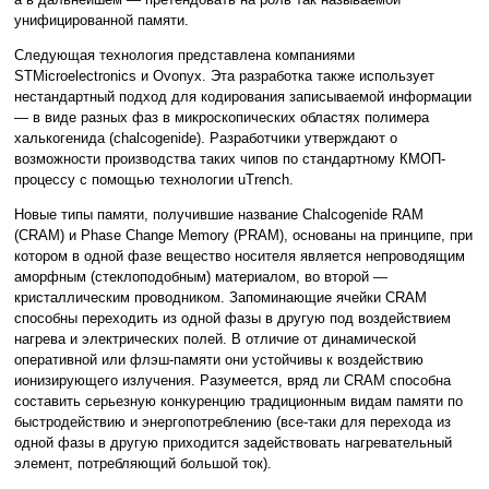
унифицированной памяти.
Следующая технология представлена компаниями
STMicroelectronics и Ovonyx. Эта разработка также использует
нестандартный подход для кодирования записываемой информации
— в виде разных фаз в микроскопических областях полимера
халькогенида (chalcogenide). Разработчики утверждают о
возможности производства таких чипов по стандартному КМОП-
процессу с помощью технологии uTrench.
Новые типы памяти, получившие название Chalcogenide RAM
(CRAM) и Phase Change Memory (PRAM), основаны на принципе, при
котором в одной фазе вещество носителя является непроводящим
аморфным (стеклоподобным) материалом, во второй —
кристаллическим проводником. Запоминающие ячейки CRAM
способны переходить из одной фазы в другую под воздействием
нагрева и электрических полей. В отличие от динамической
оперативной или флэш-памяти они устойчивы к воздействию
ионизирующего излучения. Разумеется, вряд ли CRAM способна
составить серьезную конкуренцию традиционным видам памяти по
быстродействию и энергопотреблению (все-таки для перехода из
одной фазы в другую приходится задействовать нагревательный
элемент, потребляющий большой ток).