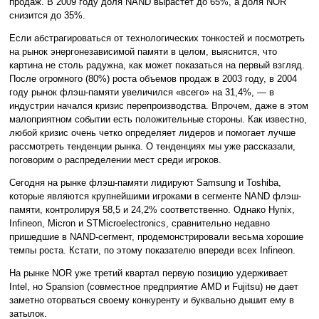
продаж. В 2009 году доля NAND вырастет до 65%, а доля NOR
снизится до 35%.
Если абстрагироваться от технологических тонкостей и посмотреть
на рынок энергонезависимой памяти в целом, выяснится, что
картина не столь радужна, как может показаться на первый взгляд.
После огромного (80%) роста объемов продаж в 2003 году, в 2004
году рынок флэш-памяти увеличился «всего» на 31,4%, — в
индустрии начался кризис перепроизводства. Впрочем, даже в этом
малоприятном событии есть положительные стороны. Как известно,
любой кризис очень четко определяет лидеров и помогает лучше
рассмотреть тенденции рынка. О тенденциях мы уже рассказали,
поговорим о распределении мест среди игроков.
Сегодня на рынке флэш-памяти лидируют Samsung и Toshiba,
которые являются крупнейшими игроками в сегменте NAND флэш-
памяти, контролируя 58,5 и 24,2% соответственно. Однако Hynix,
Infineon, Micron и STMicroelectronics, сравнительно недавно
пришедшие в NAND-сегмент, продемонстрировали весьма хорошие
темпы роста. Кстати, по этому показателю впереди всех Infineon.
На рынке NOR уже третий квартал первую позицию удерживает
Intel, но Spansion (совместное предприятие AMD и Fujitsu) не дает
заметно оторваться своему конкуренту и буквально дышит ему в
затылок.