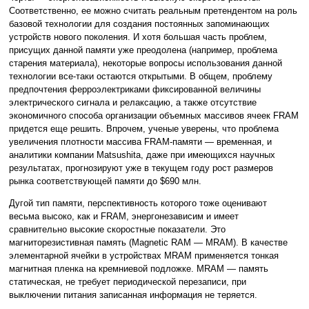
Соответственно, ее можно считать реальным претендентом на роль
базовой технологии для создания постоянных запоминающих
устройств нового поколения. И хотя большая часть проблем,
присущих данной памяти уже преодолена (например, проблема
старения материала), некоторые вопросы использования данной
технологии все-таки остаются открытыми. В общем, проблему
предпочтения ферроэлектриками фиксированной величины
электрического сигнала и релаксацию, а также отсутствие
экономичного способа организации объемных массивов ячеек FRAM
придется еще решить. Впрочем, ученые уверены, что проблема
увеличения плотности массива FRAM-памяти — временная, и
аналитики компании Matsushita, даже при имеющихся научных
результатах, прогнозируют уже в текущем году рост размеров
рынка соответствующей памяти до $690 млн.
Дугой тип памяти, перспективность которого тоже оценивают
весьма высоко, как и FRAM, энергонезависим и имеет
сравнительно высокие скоростные показатели. Это
магниторезистивная память (Magnetic RAM — MRAM). В качестве
элементарной ячейки в устройствах MRAM применяется тонкая
магнитная пленка на кремниевой подложке. MRAM — память
статическая, не требует периодической перезаписи, при
выключении питания записанная информация не теряется.