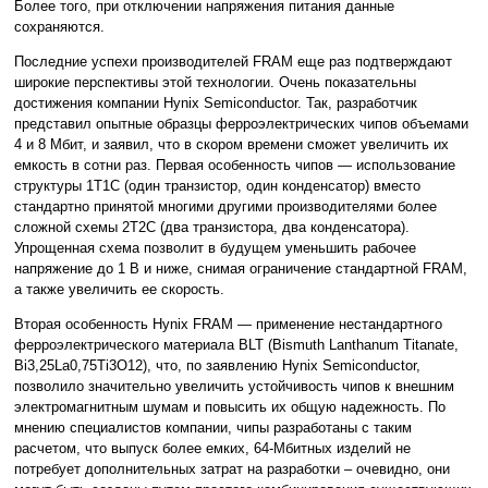
Более того, при отключении напряжения питания данные
сохраняются.
Последние успехи производителей FRAM еще раз подтверждают
широкие перспективы этой технологии. Очень показательны
достижения компании Hynix Semiconductor. Так, разработчик
представил опытные образцы ферроэлектрических чипов объемами
4 и 8 Мбит, и заявил, что в скором времени сможет увеличить их
емкость в сотни раз. Первая особенность чипов — использование
структуры 1T1C (один транзистор, один конденсатор) вместо
стандартно принятой многими другими производителями более
сложной схемы 2T2C (два транзистора, два конденсатора).
Упрощенная схема позволит в будущем уменьшить рабочее
напряжение до 1 В и ниже, снимая ограничение стандартной FRAM,
а также увеличить ее скорость.
Вторая особенность Hynix FRAM — применение нестандартного
ферроэлектрического материала BLT (Bismuth Lanthanum Titanate,
Bi3,25La0,75Ti3O12), что, по заявлению Hynix Semiconductor,
позволило значительно увеличить устойчивость чипов к внешним
электромагнитным шумам и повысить их общую надежность. По
мнению специалистов компании, чипы разработаны с таким
расчетом, что выпуск более емких, 64-Мбитных изделий не
потребует дополнительных затрат на разработки – очевидно, они