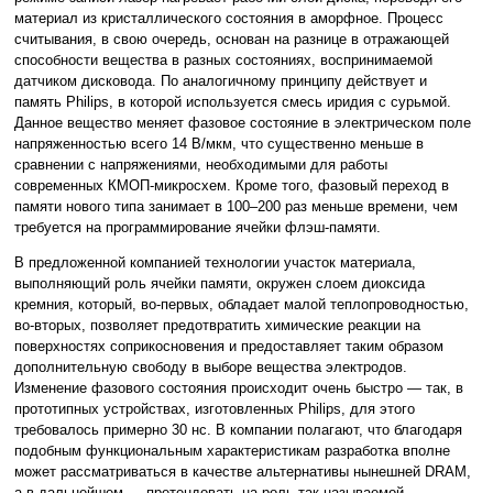
материал из кристаллического состояния в аморфное. Процесс
считывания, в свою очередь, основан на разнице в отражающей
способности вещества в разных состояниях, воспринимаемой
датчиком дисковода. По аналогичному принципу действует и
память Philips, в которой используется смесь иридия с сурьмой.
Данное вещество меняет фазовое состояние в электрическом поле
напряженностью всего 14 В/мкм, что существенно меньше в
сравнении с напряжениями, необходимыми для работы
современных КМОП-микросхем. Кроме того, фазовый переход в
памяти нового типа занимает в 100–200 раз меньше времени, чем
требуется на программирование ячейки флэш-памяти.
В предложенной компанией технологии участок материала,
выполняющий роль ячейки памяти, окружен слоем диоксида
кремния, который, во-первых, обладает малой теплопроводностью,
во-вторых, позволяет предотвратить химические реакции на
поверхностях соприкосновения и предоставляет таким образом
дополнительную свободу в выборе вещества электродов.
Изменение фазового состояния происходит очень быстро — так, в
прототипных устройствах, изготовленных Philips, для этого
требовалось примерно 30 нс. В компании полагают, что благодаря
подобным функциональным характеристикам разработка вполне
может рассматриваться в качестве альтернативы нынешней DRAM,
а в дальнейшем — претендовать на роль так называемой