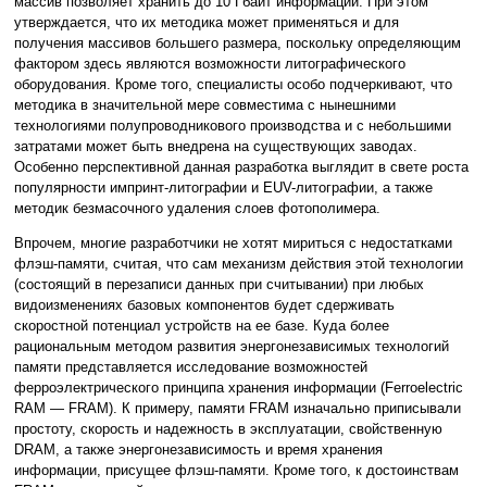
массив позволяет хранить до 10 Гбайт информации. При этом
утверждается, что их методика может применяться и для
получения массивов большего размера, поскольку определяющим
фактором здесь являются возможности литографического
оборудования. Кроме того, специалисты особо подчеркивают, что
методика в значительной мере совместима с нынешними
технологиями полупроводникового производства и с небольшими
затратами может быть внедрена на существующих заводах.
Особенно перспективной данная разработка выглядит в свете роста
популярности импринт-литографии и EUV-литографии, а также
методик безмасочного удаления слоев фотополимера.
Впрочем, многие разработчики не хотят мириться с недостатками
флэш-памяти, считая, что сам механизм действия этой технологии
(состоящий в перезаписи данных при считывании) при любых
видоизменениях базовых компонентов будет сдерживать
скоростной потенциал устройств на ее базе. Куда более
рациональным методом развития энергонезависимых технологий
памяти представляется исследование возможностей
ферроэлектрического принципа хранения информации (Ferroelectric
RAM — FRAM). К примеру, памяти FRAM изначально приписывали
простоту, скорость и надежность в эксплуатации, свойственную
DRAM, а также энергонезависимость и время хранения
информации, присущее флэш-памяти. Кроме того, к достоинствам