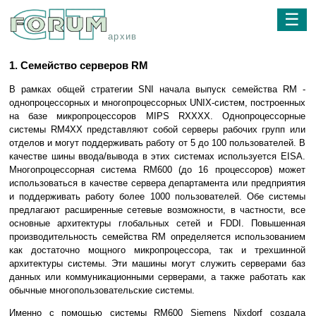
☰
архив
1. Семейство серверов RM
В рамках общей стратегии SNI начала выпуск семейства RM -
однопроцессорных и многопроцессорных UNIX-систем, построенных
на базе микропроцессоров MIPS RXXXX. Однопроцессорные
системы RM4XX представляют собой серверы рабочих групп или
отделов и могут поддерживать работу от 5 до 100 пользователей. В
качестве шины ввода/вывода в этих системах используется EISA.
Многопроцессорная система RM600 (до 16 процессоров) может
использоваться в качестве сервера департамента или предприятия
и поддерживать работу более 1000 пользователей. Обе системы
предлагают расширенные сетевые возможности, в частности, все
основные архитектуры глобальных сетей и FDDI. Повышенная
производительность семейства RM определяется использованием
как достаточно мощного микропроцессора, так и трехшинной
архитектуры системы. Эти машины могут служить серверами баз
данных или коммуникационными серверами, а также работать как
обычные многопользовательские системы.
Именно с помощью системы RM600 Siemens Nixdorf создала