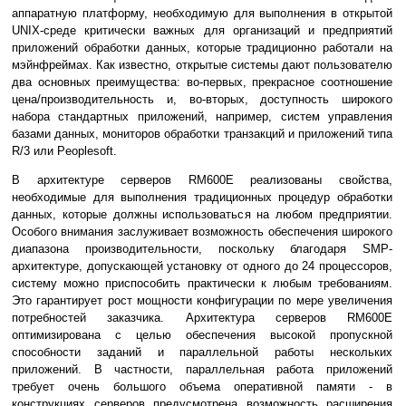
аппаратную платформу, необходимую для выполнения в открытой
UNIX-среде критически важных для организаций и предприятий
приложений обработки данных, которые традиционно работали на
мэйнфреймах. Как известно, открытые системы дают пользователю
два основных преимущества: во-первых, прекрасное соотношение
цена/производительность и, во-вторых, доступность широкого
набора стандартных приложений, например, систем управления
базами данных, мониторов обработки транзакций и приложений типа
R/3 или Peoplesoft.
В архитектуре серверов RM600Е реализованы свойства,
необходимые для выполнения традиционных процедур обработки
данных, которые должны использоваться на любом предприятии.
Особого внимания заслуживает возможность обеспечения широкого
диапазона производительности, поскольку благодаря SMP-
архитектуре, допускающей установку от одного до 24 процессоров,
систему можно приспособить практически к любым требованиям.
Это гарантирует рост мощности конфигурации по мере увеличения
потребностей заказчика. Архитектура серверов RM600Е
оптимизирована с целью обеспечения высокой пропускной
способности заданий и параллельной работы нескольких
приложений. В частности, параллельная работа приложений
требует очень большого объема оперативной памяти - в
конструкциях серверов предусмотрена возможность расширения