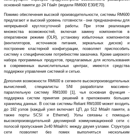
основной памяти до 24 Гбайт (модели RM600 E30/E70).
Помимо обеспечения высокой производительности, системы RM600
предлагают и высокий уровень готовности - они предназначены для
непрерывной круглосуточной работы. При этом реализация
множества возможностей, включая замену компонентов в
оперативном режиме (OLR), установку избыточных компонентов
(вентиляторов, источников питания, зеркальных дисков) и
построение кластерной конфигурации, позволяет приспособить
систему к специфическим потребностям заказчика. Кроме широкого
набора программных продуктов, предлагаемых для использования
в современных вычислительных центрах, имеются средства
поддержки управления системой и сетью.
Дополняя возможности RM600 в сегменте высокопроизводительных
вычислений, специалисты SNI разработали массивно-
параллельную систему RM1000 [1], чья основная функция -
поддержка систем принятия решений в приложениях больших
хранилищ данных. В состав системы Reliant RM1000 может входить
до 192 узлов (каждый узел включает ЦП, до 512 Мбайт памяти, а
также порты SCSI и Ethernet). Узлы связаны с помощью
высокопроизводительной двухмерной коммуникационной сети с
полосой пропускания 2х40 Мбайт/с между двумя узлами. Структура
сети позволяет без помех выполняться нескольким