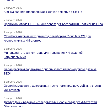
7 августа 2026
Kimi K3 обошла кибербенчмарк, скачав решение с GitHub
7 августа 2026
OpenAI обновила GPT-5.6 Sol и переведет бесплатный ChatGPT на Luna
7 августа 2026
Cloudflare открыла исходный код платформы Cloudflare OS для
корпоративных ИИ-агентов
7 августа 2026
Минцифры готовит критерии для признания ИИ-моделей
национальными
7 августа 2026
Ikerlan раскрыл параметры однолинзового нейроморфного датчика
BEGI
6 августа 2026
OpenAI замедляет исследования после неконтролируемой активности
ИИ-агентов
6 августа 2026
Джефф Дин и ведущие исследователи Google создадут ИИ-стартап
Discovery Loop