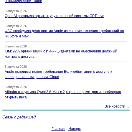
о коммерческой тайне
3 августа 2026
OpenAI раскрыла архитектуру голосовой системы GPT-Live
3 августа 2026
ФАС возбудила дело против Apple из-за неисполнения требований по
RuStore и Max
3 августа 2026
IBM: 92% организаций с ИИ-инцидентами не обеспечили должный
контроль доступа
3 августа 2026
Apple оспорила новое требование Великобритании о доступе к
зашифрованным данным iCloud
3 августа 2026
Alibaba выпустила Qwen3.8-Max с 2,4 трлн параметров и пообещала
открыть веса
Все новости →
Связь с редакцией
Главная
·
Наверх