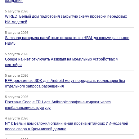
ожидания
5 августа 2026
WIRED: Белый дом подготовил закрытую схему проверки передовых
ИИ-моделей
5 августа 2026
Samsung раскрыла расчётные показатели zHBM: до восьми раз выше
HBM5
5 августа 2026
Google начнет отключать Assistant на мобильных устройствах 4
сентября
5 августа 2026
EFF: рекламные SDK для Android могут передавать геолокацию без
отдельного запроса разрешения
5 августа 2026
Поставки Google TPU для Anthropic профинансируют через
внебалансовую структуру
4 августа 2026
NYT: Белый дом отложил ограничения против китайских ИИ-моделей
после спора в Кремниевой долине