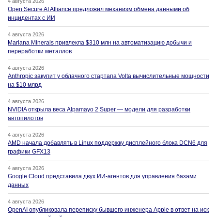
4 августа 2026
Open Secure AI Alliance предложил механизм обмена данными об
инцидентах с ИИ
4 августа 2026
Mariana Minerals привлекла $310 млн на автоматизацию добычи и
переработки металлов
4 августа 2026
Anthropic закупит у облачного стартапа Volta вычислительные мощности
на $10 млрд
4 августа 2026
NVIDIA открыла веса Alpamayo 2 Super — модели для разработки
автопилотов
4 августа 2026
AMD начала добавлять в Linux поддержку дисплейного блока DCN6 для
графики GFX13
4 августа 2026
Google Cloud представила двух ИИ-агентов для управления базами
данных
4 августа 2026
OpenAI опубликовала переписку бывшего инженера Apple в ответ на иск