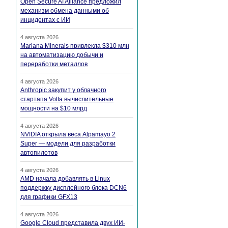
Open Secure AI Alliance предложил
механизм обмена данными об
инцидентах с ИИ
4 августа 2026
Mariana Minerals привлекла $310 млн
на автоматизацию добычи и
переработки металлов
4 августа 2026
Anthropic закупит у облачного
стартапа Volta вычислительные
мощности на $10 млрд
4 августа 2026
NVIDIA открыла веса Alpamayo 2
Super — модели для разработки
автопилотов
4 августа 2026
AMD начала добавлять в Linux
поддержку дисплейного блока DCN6
для графики GFX13
4 августа 2026
Google Cloud представила двух ИИ-