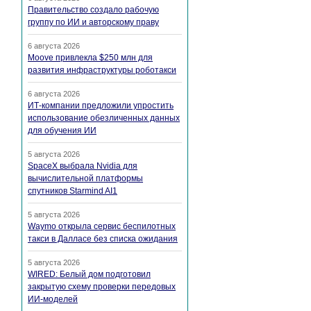
Правительство создало рабочую
группу по ИИ и авторскому праву
6 августа 2026
Moove привлекла $250 млн для
развития инфраструктуры роботакси
6 августа 2026
ИТ-компании предложили упростить
использование обезличенных данных
для обучения ИИ
5 августа 2026
SpaceX выбрала Nvidia для
вычислительной платформы
спутников Starmind AI1
5 августа 2026
Waymo открыла сервис беспилотных
такси в Далласе без списка ожидания
5 августа 2026
WIRED: Белый дом подготовил
закрытую схему проверки передовых
ИИ-моделей