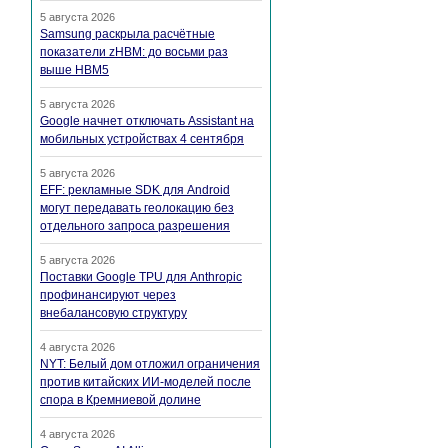
5 августа 2026
Samsung раскрыла расчётные
показатели zHBM: до восьми раз
выше HBM5
5 августа 2026
Google начнет отключать Assistant на
мобильных устройствах 4 сентября
5 августа 2026
EFF: рекламные SDK для Android
могут передавать геолокацию без
отдельного запроса разрешения
5 августа 2026
Поставки Google TPU для Anthropic
профинансируют через
внебалансовую структуру
4 августа 2026
NYT: Белый дом отложил ограничения
против китайских ИИ-моделей после
спора в Кремниевой долине
4 августа 2026