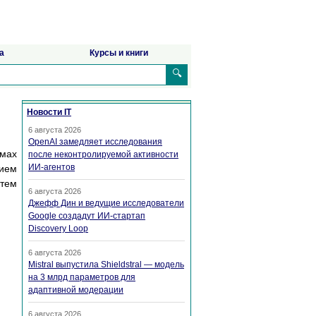
а
Курсы и книги
🔍
Новости IT
6 августа 2026
OpenAI замедляет исследования
мах
после неконтролируемой активности
ИИ-агентов
ием
тем
6 августа 2026
Джефф Дин и ведущие исследователи
Google создадут ИИ-стартап
Discovery Loop
6 августа 2026
Mistral выпустила Shieldstral — модель
на 3 млрд параметров для
адаптивной модерации
6 августа 2026