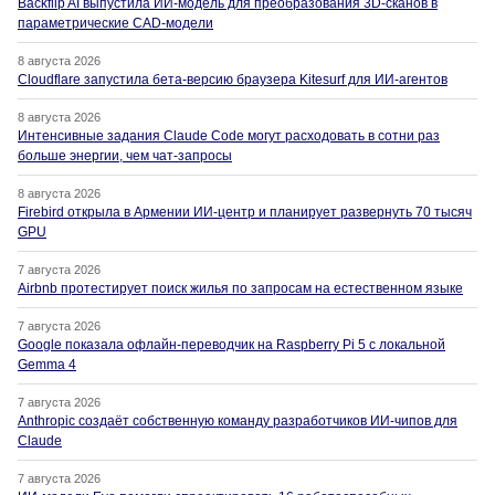
Backflip AI выпустила ИИ-модель для преобразования 3D-сканов в
параметрические CAD-модели
8 августа 2026
Cloudflare запустила бета-версию браузера Kitesurf для ИИ-агентов
8 августа 2026
Интенсивные задания Claude Code могут расходовать в сотни раз
больше энергии, чем чат-запросы
8 августа 2026
Firebird открыла в Армении ИИ-центр и планирует развернуть 70 тысяч
GPU
7 августа 2026
Airbnb протестирует поиск жилья по запросам на естественном языке
7 августа 2026
Google показала офлайн-переводчик на Raspberry Pi 5 с локальной
Gemma 4
7 августа 2026
Anthropic создаёт собственную команду разработчиков ИИ-чипов для
Claude
7 августа 2026