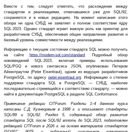
Вместе с тем, следует отметить, что расхождение между
стандартом и реализациями, отмечавшееся уже для SQL/92,
сохраняется и в новых редакциях. На момент написания этого
обзора ни одна СУБД не заявляет о полном соответствии ядру
SQL:2023. Однако стандарт играет важную роль как ориентир для
разработчиков СУБД, обеспечивая общее направление развития и
базовый уровень совместимости между реализациями.
Информацию о текущем состоянии стандарта SQL можно получить
на сайте
https://modern-sql.com/standard
. Подробный обзор
нововведений SQL:2023, включая примеры использования
SQL/PGQ и нового синтаксиса JSON, опубликован Петером
Айзентраутом (Peter Eisentraut), одним из ведущих разработчиков
PostgreSQL, по адресу
peter.eisentraut.org
. Информацию о степени
поддержки стандарта SQL в PostgreSQL — СУБД, наиболее
последовательно стремящейся к соответствию стандарту, — можно
найти в документации PostgreSQL в разделе SQL Conformance.
Примечание редакции CITForum. Разделы 1–4 данного курса
написаны С.Д. Кузнецовым в 1998 г. и описывают стандарты
SQL/89 и SQL/92. Раздел 5, содержащий обзор развития
стандарта SQL после SQL/92 вплоть до SQL:2023, подготовлен
редакцией CITForum в 2026 г. на основе материалов стандартов
ISO/IEC 9075 и публикаций участников комитетов