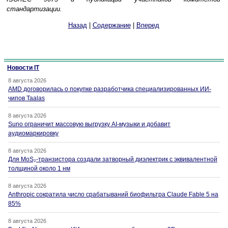
стандартизации.
Назад
|
Содержание
|
Вперед
Новости IT
8 августа 2026
AMD договорилась о покупке разработчика специализированных ИИ-
чипов Taalas
8 августа 2026
Suno ограничит массовую выгрузку AI-музыки и добавит
аудиомаркировку
8 августа 2026
Для MoS₂-транзистора создали затворный диэлектрик с эквивалентной
толщиной около 1 нм
8 августа 2026
Anthropic сократила число срабатываний биофильтра Claude Fable 5 на
85%
8 августа 2026