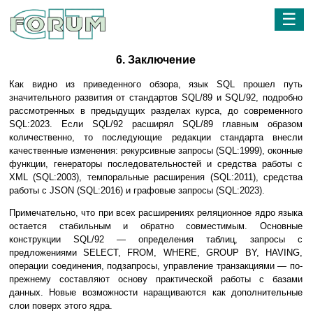
☰
6. Заключение
Как видно из приведенного обзора, язык SQL прошел путь
значительного развития от стандартов SQL/89 и SQL/92, подробно
рассмотренных в предыдущих разделах курса, до современного
SQL:2023. Если SQL/92 расширял SQL/89 главным образом
количественно, то последующие редакции стандарта внесли
качественные изменения: рекурсивные запросы (SQL:1999), оконные
функции, генераторы последовательностей и средства работы с
XML (SQL:2003), темпоральные расширения (SQL:2011), средства
работы с JSON (SQL:2016) и графовые запросы (SQL:2023).
Примечательно, что при всех расширениях реляционное ядро языка
остается стабильным и обратно совместимым. Основные
конструкции SQL/92 — определения таблиц, запросы с
предложениями SELECT, FROM, WHERE, GROUP BY, HAVING,
операции соединения, подзапросы, управление транзакциями — по-
прежнему составляют основу практической работы с базами
данных. Новые возможности наращиваются как дополнительные
слои поверх этого ядра.