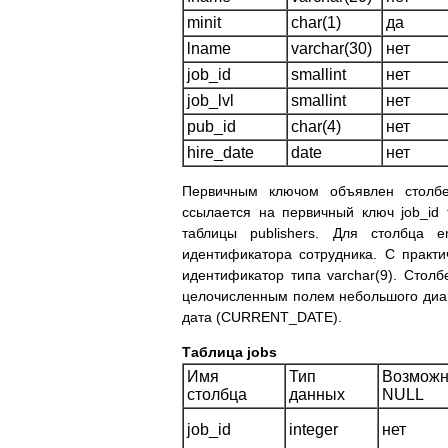
minit
char(1)
да
lname
varchar(30)
нет
job_id
smallint
нет
job_lvl
smallint
нет
pub_id
char(4)
нет
hire_date
date
нет
Первичным ключом объявлен столбе
ссылается на первичный ключ job_id 
таблицы publishers. Для столбца 
идентификатора сотрудника. С практи
идентификатор типа varchar(9). Столб
целочисленным полем небольшого диап
дата (CURRENT_DATE).
Таблица jobs
Имя
Тип
Возможн
столбца
данных
NULL
job_id
integer
нет