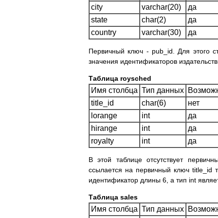
city
varchar(20)
да
state
char(2)
да
country
varchar(30)
да
Первичный ключ - pub_id. Для этого 
значения идентификаторов издательств
Таблица roysched
Имя столбца
Тип данных
Возможн
title_id
char(6)
нет
lorange
int
да
hirange
int
да
royalty
int
да
В этой таблице отсутствует первичн
ссылается на первичный ключ title_id т
идентификатор длины 6, а тип int являе
Таблица sales
Имя столбца
Тип данных
Возможн