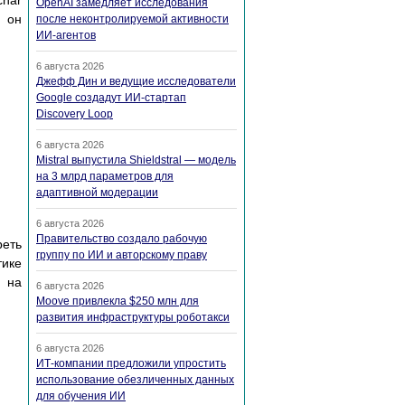
char
OpenAI замедляет исследования
х он
после неконтролируемой активности
ИИ-агентов
6 августа 2026
Джефф Дин и ведущие исследователи
Google создадут ИИ-стартап
Discovery Loop
6 августа 2026
Mistral выпустила Shieldstral — модель
на 3 млрд параметров для
адаптивной модерации
6 августа 2026
Правительство создало рабочую
реть
группу по ИИ и авторскому праву
тике
я на
6 августа 2026
Moove привлекла $250 млн для
развития инфраструктуры роботакси
6 августа 2026
ИТ-компании предложили упростить
использование обезличенных данных
для обучения ИИ