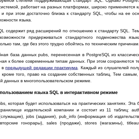
зумной степени поддерживающая стандарт SQL. Однако Postgr
истемой, работает на разных платформах, широко применяется к
и при этом достаточно близка к стандарту SQL, чтобы на ее ос
ожности языка.
QL содержит ряд расширений по отношению к стандарту SQL. Те
озможности придерживаться стандартного подмножества язык
олько там, где без этого трудно обойтись по техническим причинам
бная база данных pubs, перенесенная в PostgreSQL из классичес
ная к более современным типам данных. При этом сохраняются т
и в
предыдущей редакции практикума
. Каждый из слушателей пол
, кроме того, право на создание собственных таблиц. Тем самым,
ой данных в многопользовательском режиме.
 использованием языка SQL в интерактивном режиме
s, которая будет использоваться на практических занятиях. Эта 
анилище издательской компании и состоит из 11 таблиц: aut
 (служащие), jobs (задания), pub_info (информация об издательств
авторские гонорары), sales (продажи), stores (магазины), titleau