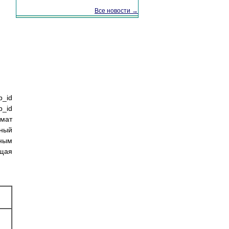
Все новости →
_id
b_id
мат
ьный
чным
ущая