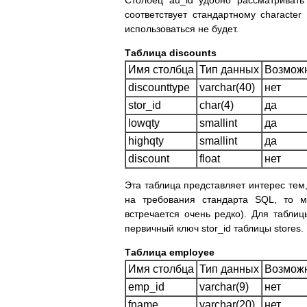
Столбец au_id удобно рассматривать
соответствует стандартному character
использоваться не будет.
Таблица discounts
Имя столбца
Тип данных
Возможн
discounttype
varchar(40)
нет
stor_id
char(4)
да
lowqty
smallint
да
highqty
smallint
да
discount
float
нет
Эта таблица представляет интерес тем,
на требования стандарта SQL, то мо
встречается очень редко). Для таблиц
первичный ключ stor_id таблицы stores.
Таблица employee
Имя столбца
Тип данных
Возможн
emp_id
varchar(9)
нет
fname
varchar(20)
нет