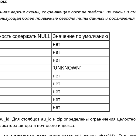
зом:
нная версия схемы, сохраняющая состав таблиц, их ключи и с
ользующая более привычные сегодня типы данных и обозначения.
ость содержать NULL
Значение по умолчанию
нет
нет
нет
'UNKNOWN'
нет
нет
нет
нет
нет
_id. Для столбцов au_id и zip определены ограничения целостно
катора автора и почтового индекса.