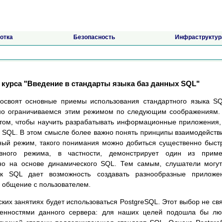
отка
Безопасность
Инфраструктур
 курса "Введение в стандарты языка баз данных SQL"
 освоят основные приемы использования стандартного языка S
но ограничиваемся этим режимом по следующим соображениям.
в том, чтобы научить разрабатывать информационные приложения,
а SQL. В этом смысле более важно понять принципы взаимодейств
ный режим, такого понимания можно добиться существенно быст
тивного режима, в частности, демонстрирует один из приме
но на основе динамического SQL. Тем самым, слушатели могу
ык SQL дает возможность создавать разнообразные приложен
 общение с пользователем.
ких занятиях будет использоваться PostgreSQL. Этот выбор не св
бенностями данного сервера: для наших целей подошла бы л