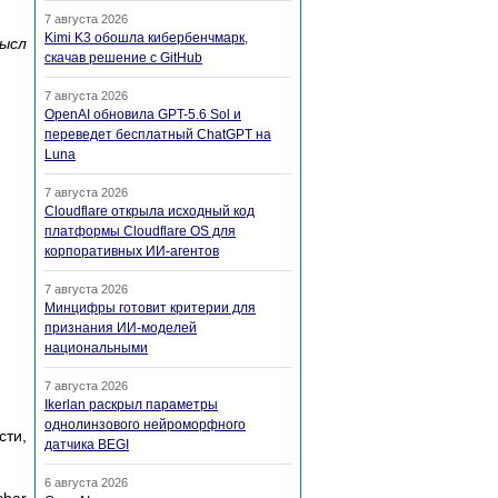
7 августа 2026
Kimi K3 обошла кибербенчмарк,
мысл
скачав решение с GitHub
7 августа 2026
OpenAI обновила GPT-5.6 Sol и
переведет бесплатный ChatGPT на
Luna
7 августа 2026
Cloudflare открыла исходный код
платформы Cloudflare OS для
корпоративных ИИ-агентов
7 августа 2026
Минцифры готовит критерии для
признания ИИ-моделей
национальными
7 августа 2026
Ikerlan раскрыл параметры
однолинзового нейроморфного
сти,
датчика BEGI
6 августа 2026