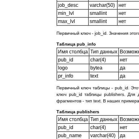
job_desc
varchar(50)
нет
min_lvl
smallint
нет
max_lvl
smallint
нет
Первичный ключ - job_id. Значения это
Таблица pub_info
Имя столбца
Тип данных
Возможн
pub_id
char(4)
нет
logo
bytea
да
pr_info
text
да
Первичный ключ таблицы - pub_id. Эт
ключ pub_id таблицы publishers. Для
фрагментов - тип text. В наших примерах
Таблица publishers
Имя столбца
Тип данных
Возможн
pub_id
char(4)
нет
pub_name
varchar(40)
да