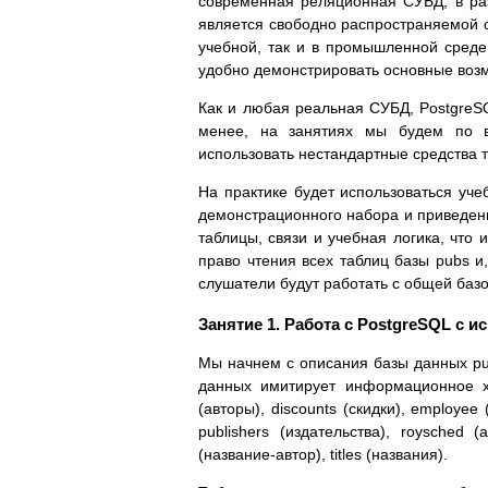
современная реляционная СУБД, в ра
является свободно распространяемой с
учебной, так и в промышленной среде 
удобно демонстрировать основные возм
Как и любая реальная СУБД, PostgreS
менее, на занятиях мы будем по в
использовать нестандартные средства т
На практике будет использоваться уче
демонстрационного набора и приведен
таблицы, связи и учебная логика, что 
право чтения всех таблиц базы pubs и
слушатели будут работать с общей баз
Занятие 1. Работа с PostgreSQL с
Мы начнем с описания базы данных pub
данных имитирует информационное хр
(авторы), discounts (скидки), employee
publishers (издательства), roysched (
(название-автор), titles (названия).