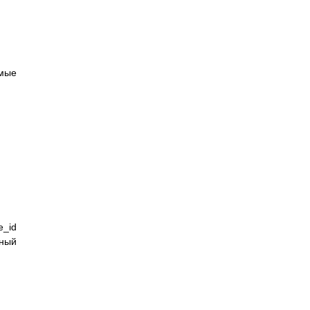
имые
e_id
ьный