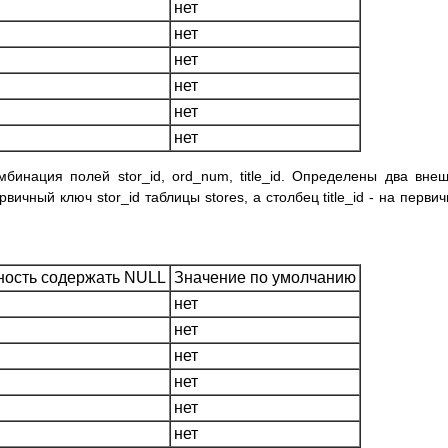
нет
нет
нет
нет
нет
нет
бинация полей stor_id, ord_num, title_id. Определены два вне
рвичный ключ stor_id таблицы stores, а столбец title_id - на перви
ость содержать NULL
Значение по умолчанию
нет
нет
нет
нет
нет
нет