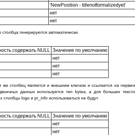
'NewPosition - titlenotformalizedyet'
нет
нет
го столбца генерируются автоматически.
ость содержать NULL
Значение по умолчанию
нет
нет
нет
от же столбец является и внешним ключом и ссылается на перви
 двоичных данных используется тип bytea, а для больших текст
 столбцы logo и pr_info использоваться не будут.
ость содержать NULL
Значение по умолчанию
нет
нет