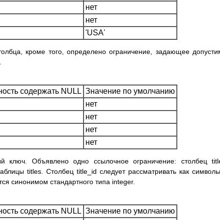
нет
нет
'USA'
столбца, кроме того, определено ограничение, задающее допуст
.
ость содержать NULL
Значение по умолчанию
нет
нет
нет
нет
ый ключ. Объявлено одно ссылочное ограничение: столбец titl
аблицы titles. Столбец title_id следует рассматривать как символ
тся синонимом стандартного типа integer.
ость содержать NULL
Значение по умолчанию