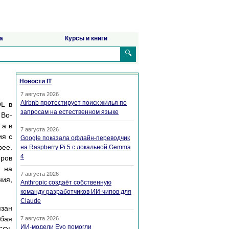
а
Курсы и книги
🔍
Новости IT
7 августа 2026
Airbnb протестирует поиск жилья по
QL в
запросам на естественном языке
 Во-
 а в
7 августа 2026
ия с
Google показала офлайн-переводчик
рее.
на Raspberry Pi 5 с локальной Gemma
4
ров
т на
7 августа 2026
ия,
Anthropic создаёт собственную
команду разработчиков ИИ-чипов для
Claude
язан
юбая
7 августа 2026
ИИ-модели Evo помогли