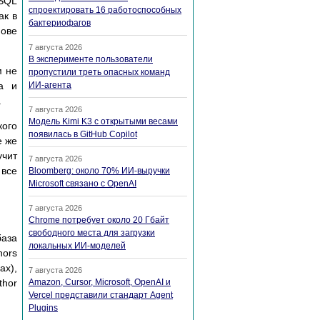
eSQL
спроектировать 16 работоспособных
ак в
бактериофагов
нове
7 августа 2026
В эксперименте пользователи
м не
пропустили треть опасных команд
а и
ИИ-агента
.
7 августа 2026
Модель Kimi K3 с открытыми весами
кого
появилась в GitHub Copilot
е же
учит
7 августа 2026
 все
Bloomberg: около 70% ИИ-выручки
Microsoft связано с OpenAI
7 августа 2026
Chrome потребует около 20 Гбайт
свободного места для загрузки
база
локальных ИИ-моделей
hors
ах),
7 августа 2026
thor
Amazon, Cursor, Microsoft, OpenAI и
Vercel представили стандарт Agent
Plugins