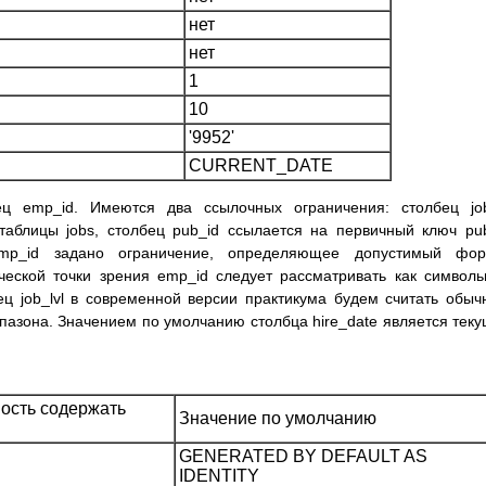
нет
нет
1
10
'9952'
CURRENT_DATE
ц emp_id. Имеются два ссылочных ограничения: столбец job
таблицы jobs, столбец pub_id ссылается на первичный ключ pu
emp_id задано ограничение, определяющее допустимый фор
ческой точки зрения emp_id следует рассматривать как символ
ец job_lvl в современной версии практикума будем считать обы
азона. Значением по умолчанию столбца hire_date является тек
ость содержать
Значение по умолчанию
GENERATED BY DEFAULT AS
IDENTITY