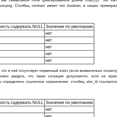
 как символьное поле фиксированной длины char(11). Тип var
 varying. Столбец contract имеет тип boolean; в наших примера
ость содержать NULL
Значение по умолчанию
нет
нет
нет
нет
нет
 что в ней отсутствует первичный ключ (если внимательно посмот
жно увидеть, что такая ситуация допускается, хотя на прак
ы определено ссылочное ограничение: столбец stor_id ссылаетс
ость содержать NULL
Значение по умолчанию
нет
нет