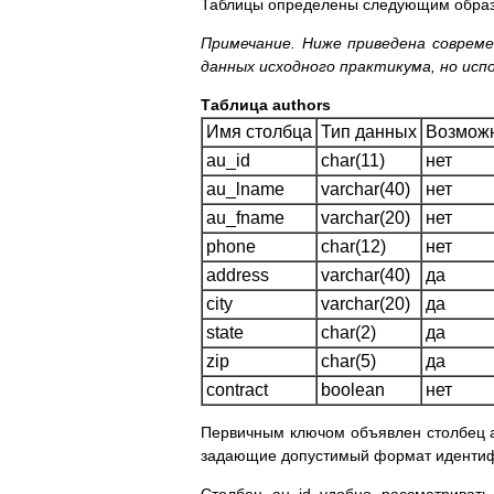
Таблицы определены следующим обра
Примечание. Ниже приведена совреме
данных исходного практикума, но исп
Таблица authors
Имя столбца
Тип данных
Возможн
au_id
char(11)
нет
au_lname
varchar(40)
нет
au_fname
varchar(20)
нет
phone
char(12)
нет
address
varchar(40)
да
city
varchar(20)
да
state
char(2)
да
zip
char(5)
да
contract
boolean
нет
Первичным ключом объявлен столбец au
задающие допустимый формат идентифи