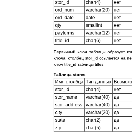
stor_id
char(4)
нет
ord_num
varchar(20)
нет
ord_date
date
нет
qty
smallint
нет
payterms
varchar(12)
нет
title_id
char(6)
нет
Первичный ключ таблицы образует ком
ключа: столбец stor_id ссылается на пе
ключ title_id таблицы titles.
Таблица stores
Имя столбца
Тип данных
Возможн
stor_id
char(4)
нет
stor_name
varchar(40)
да
stor_address
varchar(40)
да
city
varchar(20)
да
state
char(2)
да
zip
char(5)
да