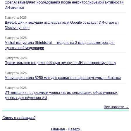
OpenAI замедляет исследования после неконтролируемой активности
ИИ-агентов
6 августа 2026
Джефф Дин и ведущие исследователи Google создадут ИИ-стартап
Discovery Loop
6 августа 2026
Mistral выпустила Shieldstral — модель на 3 млрд параметров для
адаптивной модерации
6 августа 2026
Правительство создало рабочую группу по ИИ и авторскому праву
6 августа 2026
Moove привлекла $250 млн для развития инфраструктуры роботакси
6 августа 2026
ИТ-компании предложили упростить использование обезличенных
данных для обучения ИИ
Все новости →
Связь с редакцией
Главная
·
Наверх