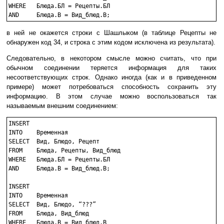
WHERE	Блюда.БЛ = Рецепты.БЛ

в ней не окажется строки с Шашлыком (в таблице Рецепты не
обнаружен код 34, и строка с этим кодом исключена из результата).
Следовательно, в некотором смысле можно считать, что при
обычном соединении теряется информация для таких
несоответствующих строк. Однако иногда (как и в приведенном
примере) может потребоваться способность сохранить эту
информацию. В этом случае можно воспользоваться так
называемым внешним соединением:
INSERT

INTO	Временная

SELECT	Вид, Блюдо, Рецепт

FROM	Блюда, Рецепты, Вид_блюд

WHERE	Блюда.БЛ = Рецепты.БЛ

AND	Блюда.В = Вид_блюд.В;

INSERT

INTO	Временная

SELECT	Вид, Блюдо, “???”

FROM	Блюда, Вид_блюд

WHERE	Блюда.В = Вид_блюд.В
