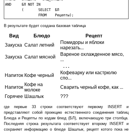
AND	БЛ NOT IN

	(	SELECT	БЛ

В результате будет создана базовая таблица
Вид
Блюдо
Рецепт
Помидоры и яблоки
Закуска
Салат летний
нарезать...
Вареное охлажденное мясо,
Закуска
Салат мясной
...
. . .
Кофеварку или кастрюлю
Напиток
Кофе черный
спо...
Кофе на
Напиток
Сварить черный кофе, как ...
молоке
Горячее
Шашлык
???
где первые 33 строки соответствуют первому INSERT и
представляют собой проекцию естественного соединения таблиц
Блюда и Рецепты по кодам блюд (БЛ), включающую три столбца.
Последняя строка результата соответствует второму INSERT и
сохраняет информацию о блюде Шашлык, рецепт котого пока не