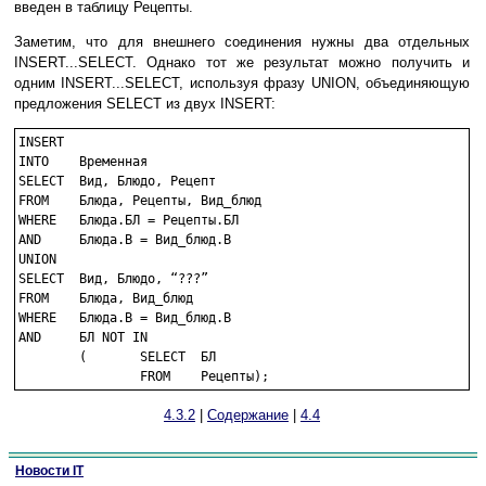
введен в таблицу Рецепты.
Заметим, что для внешнего соединения нужны два отдельных
INSERT...SELECT. Однако тот же результат можно получить и
одним INSERT...SELECT, используя фразу UNION, объединяющую
предложения SELECT из двух INSERT:
INSERT

INTO	Временная

SELECT	Вид, Блюдо, Рецепт

FROM	Блюда, Рецепты, Вид_блюд

WHERE	Блюда.БЛ = Рецепты.БЛ

AND	Блюда.В = Вид_блюд.В

UNION

SELECT	Вид, Блюдо, “???”

FROM	Блюда, Вид_блюд

WHERE	Блюда.В = Вид_блюд.В

AND	БЛ NOT IN

	(	SELECT	БЛ

4.3.2
|
Содержание
|
4.4
Новости IT