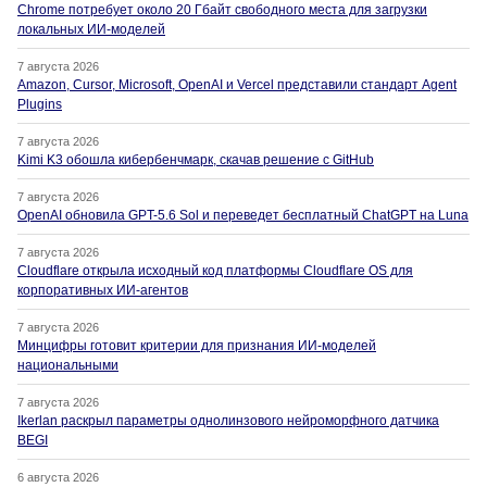
Chrome потребует около 20 Гбайт свободного места для загрузки
локальных ИИ-моделей
7 августа 2026
Amazon, Cursor, Microsoft, OpenAI и Vercel представили стандарт Agent
Plugins
7 августа 2026
Kimi K3 обошла кибербенчмарк, скачав решение с GitHub
7 августа 2026
OpenAI обновила GPT-5.6 Sol и переведет бесплатный ChatGPT на Luna
7 августа 2026
Cloudflare открыла исходный код платформы Cloudflare OS для
корпоративных ИИ-агентов
7 августа 2026
Минцифры готовит критерии для признания ИИ-моделей
национальными
7 августа 2026
Ikerlan раскрыл параметры однолинзового нейроморфного датчика
BEGI
6 августа 2026