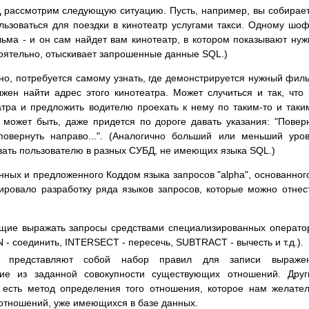
 рассмотрим следующую ситуацию. Пусть, например, вы собирае
льзоваться для поездки в кинотеатр услугами такси. Одному шо
льма - и он сам найдет вам кинотеатр, в котором показывают ну
оятельно, отыскивает запрошенные данные SQL.)
но, потребуется самому узнать, где демонстрируется нужный фил
лжен найти адрес этого кинотеатра. Может случиться и так, что
тра и предложить водителю проехать к нему по таким-то и таки
может быть, даже придется по дороге давать указания: "Повер
. повернуть направо...". (Аналогично больший или меньший уро
вать пользователю в разных СУБД, не имеющих языка SQL.)
ных и предложенного Коддом языка запросов "alpha", основанног
ировало разработку ряда языков запросов, которые можно отнес
ющие выражать запросы средствами специализированных операто
- соединить, INTERSECT - пересечь, SUBTRACT - вычесть и т.д.).
в представляют собой набор правил для записи выражен
ие из заданной совокупности существующих отношений. Друг
 есть метод определения того отношения, которое нам желате
з отношений, уже имеющихся в базе данных.