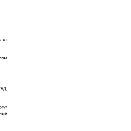
а от
ипом
УБД,
огут
нные