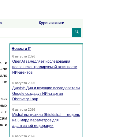
а
Курсы и книги
🔍
Новости IT
6 августа 2026
OpenAI замедляет исследования
х и
после неконтролируемой активности
были
ИИ-агентов
вало
я не
6 августа 2026
Джефф Дин и ведущие исследователи
Google создадут ИИ-стартап
язык
Discovery Loop
нных
6 августа 2026
ны в
Mistral выпустила Shieldstral — модель
 сам
на 3 млрд параметров для
ости
адаптивной модерации
6 августа 2026