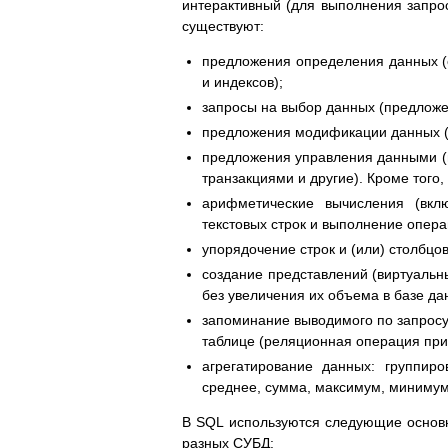
интерактивный (для выполнения запрос
существуют:
предложения определения данных (
и индексов);
запросы на выбор данных (предлож
предложения модификации данных (
предложения управления данными (п
транзакциями и другие). Кроме того
арифметические вычисления (вкл
текстовых строк и выполнение опер
упорядочение строк и (или) столбцо
создание представлений (виртуальн
без увеличения их объема в базе да
запоминание выводимого по запросу
таблице (реляционная операция при
агрегатирование данных: группир
среднее, сумма, максимум, минимум,
В SQL используются следующие основн
разных СУБД: