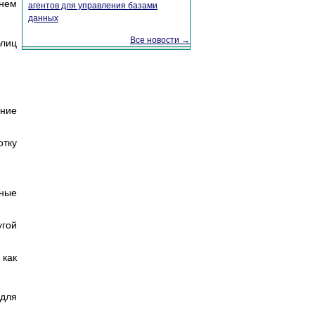
 нем
агентов для управления базами
данных
Все новости →
блиц
ение
отку
нные
угой
 как
 для