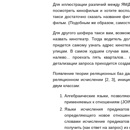
Для иллюстрации различий между ЯМД
посмотреть кинофильм и хотите воспо
такси достаточно сказать название фи
фильм. (Подобным же образом, самост
Для другого шофера такси вам, возмож
назвать кинотеатр. Тогда водитель до
придется самому узнать адрес кинотеа
улицам. В самом худшем случае вам, 
налево... проехать пять кварталов..
детализации запроса приходится созда
Появление теории реляционных баз дан
реляционном исчислении [2, 3], иници
двум классам:
Алгебраические языки, позволя
применяемых к отношениям (JOIN 
Языки исчисления предикато
определяющего новое отношен
словами исчисление предикатов
получить (как ответ на запроc) и