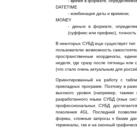
- время в формате, определяемо
DATETIME
- комбинация даты и времени;
MONEY
- деньги в формате, определя
(суффикс или префикс), точность
В некоторых СУБД еще существует тип
пользователю возможность самостояте
пространственные координаты, един
неделя, где сразу после пятницы или 
(что стало очень актуальным для российс
Ориентированный на работу с табл
прикладных программ. Поэтому в раз
высокого уровня (например, такими
разработанного языка СУБД (язык сис
профессиональных СУБД достигается
поколения 4GL. Последний позволяе
формы, сложные запросы к базам да
терминалы, так и на оконный графичес