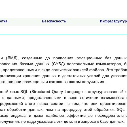
отка
Безопасность
Инфраструктур
ми (ЯМД), созданные до появления реляционных баз данны
правления базами данных (СУБД) персональных компьютеров, 
 представленными в виде логических записей файлов. Это требо
организации хранения данных и достаточных усилий для указани
того, где они размещены и как шаг за шагом получить их.
ый язык SQL (Structured Query Language - структуризованный 
и с данными, представленными в виде логически взаимосвяза
предложений этого языка состоит в том, что они ориентирова
тат обработки данных, чем на процедуру этой обработки. SQL
 какие индексы и даже наиболее эффективные последовательн
олучения: не надо указывать эти детали в запросе к базе данных.