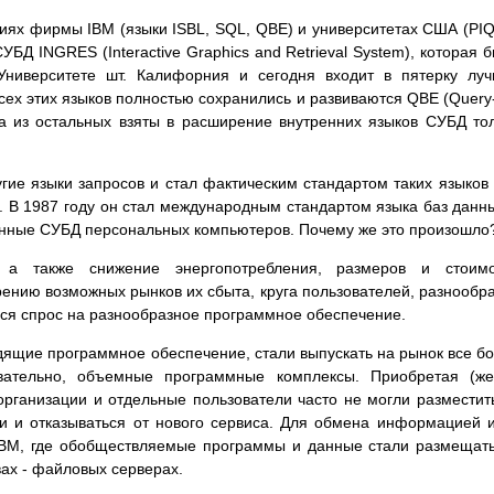
ниях фирмы IBM (языки ISBL, SQL, QBE) и университетах США (PI
УБД INGRES (Interactive Graphics and Retrieval System), которая 
Университете шт. Калифорния и сегодня входит в пятерку лу
ех этих языков полностью сохранились и развиваются QBE (Query
 а из остальных взяты в расширение внутренних языков СУБД то
угие языки запросов и стал фактическим стандартом таких языков
В 1987 году он стал международным стандартом языка баз данн
ненные СУБД персональных компьютеров. Почему же это произошло
 а также снижение энергопотребления, размеров и стоимо
ению возможных рынков их сбыта, круга пользователей, разнообр
ился спрос на разнообразное программное обеспечение.
дящие программное обеспечение, стали выпускать на рынок все б
вательно, объемные программные комплексы. Приобретая (же
организации и отдельные пользователи часто не могли разместит
и и отказываться от нового сервиса. Для обмена информацией 
ВМ, где обобществляемые программы и данные стали размещат
ах - файловых серверах.