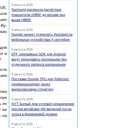
5 августа 2026
QUE,
Samsung раскрыла расчётные
была
показатели zHBM: до восьми раз
чших
выше HBM5
-By-
5 августа 2026
лько
Google начнет отключать Assistant на
мобильных устройствах 4 сентября
 для
5 августа 2026
ых и
EFF: рекламные SDK для Android
?
могут передавать геолокацию без
отдельного запроса разрешения
сти
5 августа 2026
азия
Поставки Google TPU для Anthropic
профинансируют через
внебалансовую структуру
олее
лая
4 августа 2026
ь их
NYT: Белый дом отложил ограничения
и ее
против китайских ИИ-моделей после
спора в Кремниевой долине
ь на
4 августа 2026