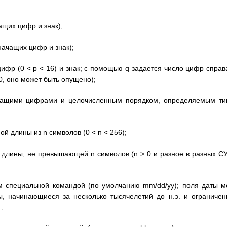
ащих цифр и знак);
значащих цифр и знак);
ифр (0 < p < 16) и знак; с помощью q задается число цифр справ
 0, оно может быть опущено);
ачащими цифрами и целочисленным порядком, определяемым т
й длины из n символов (0 < n < 256);
 длины, не превышающей n символов (n > 0 и разное в разных С
м специальной командой (по умолчанию mm/dd/yy); поля даты м
ы, начинающиеся за несколько тысячелетий до н.э. и ограниче
;