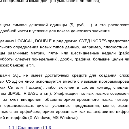
м специальной командой, (по умолчанию hh.mm.ss);
ющем символ денежной единицы ($, руб, ...) и его располож
 дробной части и условие для показа денежного значения.
 данных LOGICAL, DOUBLE и ряд других. СУБД INGRES предостав
льного определения новых типов данных, например, плоскостные
ицы различных метрик, пяти- или шестидневные недели (раб
субботы следует понедельник), дроби, графика, большие целые ч
ких банков) и т.п.
ицами SQL не имеет достаточных средств для создания слож
ных СУБД он либо используется вместе с языками программиров
 как Си или Паскаль), либо включен в состав команд специа
тем dBASE, R:BASE и т.п.). Унификация полных языков совреме
 за счет внедрения объектно-ориентированного языка четвер
т организовывать циклы, условные предложения, меню, экра
нных с интерфейсом, ориентированным как на алфавитно-цифр
кий интерфейс (X-Windows, MS-Windows).
1.1
|
Содержание
|
1.3