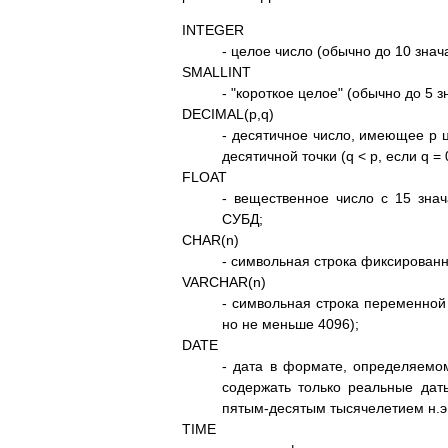
INTEGER
- целое число (обычно до 10 знач
SMALLINT
- "короткое целое" (обычно до 5 
DECIMAL(p,q)
- десятичное число, имеющее p ц
десятичной точки (q < p, если q =
FLOAT
- вещественное число с 15 зн
СУБД;
CHAR(n)
- символьная строка фиксированно
VARCHAR(n)
- символьная строка переменной
но не меньше 4096);
DATE
- дата в формате, определяемо
содержать только реальные дат
пятым-десятым тысячелетием н.э.
TIME