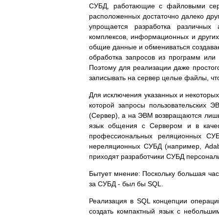
СУБД, работающие с файловыми серв
расположенных достаточно далеко друг
упрощается разработка различных 
комплексов, информационных и других 
общие данные и обмениваться создавае
обработка запросов из программ или
Поэтому для реализации даже простого
записывать на сервер целые файлы, что
Для исключения указанных и некоторых
которой запросы пользовательских Э
(Сервер), а на ЭВМ возвращаются лишь
язык общения с Сервером и в качес
профессиональных реляционных СУБД 
нереляционных СУБД (например, Adab
приходят разработчики СУБД персональ
Бытует мнение: Поскольку большая час
за СУБД - был бы SQL.
Реализация в SQL концепции операци
создать компактный язык с небольши