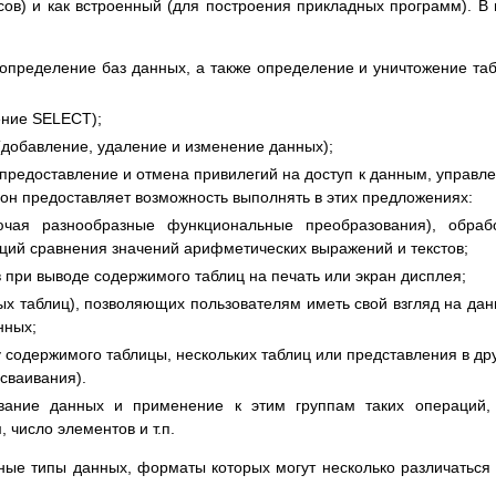
ов) и как встроенный (для построения прикладных программ). В
определение баз данных, а также определение и уничтожение та
ение SELECT);
добавление, удаление и изменение данных);
редоставление и отмена привилегий на доступ к данным, управл
, он предоставляет возможность выполнять в этих предложениях:
ючая разнообразные функциональные преобразования), обраб
аций сравнения значений арифметических выражений и текстов;
в при выводе содержимого таблиц на печать или экран дисплея;
ых таблиц), позволяющих пользователям иметь свой взгляд на да
нных;
 содержимого таблицы, нескольких таблиц или представления в др
сваивания).
ование данных и применение к этим группам таких операций,
 число элементов и т.п.
ые типы данных, форматы которых могут несколько различаться