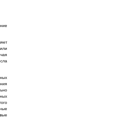
ение
ляет
 или
очая
исла
ных
ания
льно
нных
того
нные
овые