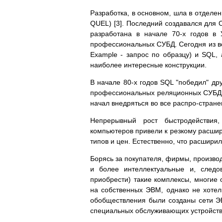
Разработка, в основном, шла в отделе
QUEL) [3]. Последний создавался для С
разработана в начале 70-х годов в 
профессиональных СУБД. Сегодня из вс
Example - запрос по образцу) и SQL,
наиболее интересные конструкции.
В начале 80-х годов SQL "победил" др
профессиональных реляционных СУБД. 
начал внедряться во все распро-стра
Непрерывный рост быстродействия,
компьютеров привели к резкому расшир
типов и цен. Естественно, что расшир
Борясь за покупателя, фирмы, произво
и более интеллектуальные и, следо
приобрести) такие комплексы, многие 
на собственных ЭВМ, однако не хотел
обобществления были созданы сети Э
специальных обслуживающих устройств