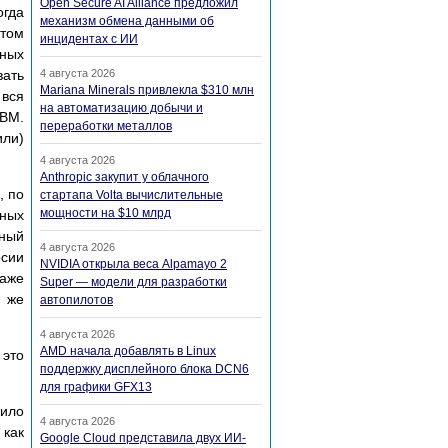
Open Secure AI Alliance предложил
гда
механизм обмена данными об
этом
инцидентах с ИИ
ных
вать
4 августа 2026
Mariana Minerals привлекла $310 млн
 вся
на автоматизацию добычи и
ЭВМ.
переработки металлов
или)
4 августа 2026
Anthropic закупит у облачного
, по
стартапа Volta вычислительные
мощности на $10 млрд
нных
иный
4 августа 2026
сии
NVIDIA открыла веса Alpamayo 2
даже
Super — модели для разработки
у же
автопилотов
4 августа 2026
AMD начала добавлять в Linux
 это
поддержку дисплейного блока DCN6
для графики GFX13
лило
4 августа 2026
 как
Google Cloud представила двух ИИ-