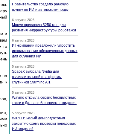
тесь
Правительство создало рабочую
группу по ИИ и авторскому праву
феру
жный
6 августа 2026
Moove привлекла $250 млн для
развития инфраструктуры роботакси
ьм и
 вам
6 августа 2026
ИТ-компании предложили упростить
м-то
использование обезличенных данных
нуть
для обучения ИИ
вень
5 августа 2026
SpaceX выбрала Nvidia для
о на
вычислительной платформы
ти к
спутников Starmind AI1
5 августа 2026
Waymo открыла сервис беспилотных
ров,
такси в Далласе без списка ожидания
ия,
5 августа 2026
WIRED: Белый дом подготовил
ими
закрытую схему проверки передовых
льно
ИИ-моделей