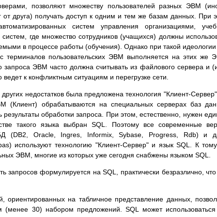
ерами, позволяют множеству пользователей разных ЭВМ (ино
 от друга) получать доступ к одним и тем же базам данных. При 
автоматизированных систем управления организациями, учеб
систем, где множество сотрудников (учащихся) должны использо
мыми в процессе работы (обучения). Однако при такой идеологии
 с терминалов пользовательских ЭВМ выполняется на этих же 
 запроса ЭВМ часто должна считывать из файлового сервера и (
 ведет к конфликтным ситуациям и перегрузке сети.
 других недостатков была предложена технология "Клиент-Сервер"
ВМ (Клиент) обрабатываются на специальных серверах баз да
 результаты обработки запроса. При этом, естественно, нужен ед
тве такого языка выбран SQL. Поэтому все современные вер
(DB2, Oracle, Ingres, Informix, Sybase, Progress, Rdb) и 
as) используют технологию "Клиент-Сервер" и язык SQL. К том
ных ЭВМ, многие из которых уже сегодня снабжены языком SQL.
ть запросов формулируется на SQL, практически безразлично, что
й, ориентированных на табличное представление данных, позво
м (менее 30) набором предложений. SQL может использоваться