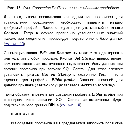
Рис. 13
.
Окно Сonnection Profiles с вновь созданным профайлом
Для того, чтобы воспользоваться одним из профайлов для
установления соединения, необходимо выделить мышью
требуемый профайл. Далее следует щелкнуть мышкой по кнопке
Connect
.. Тогда в случае правильно установленных значений
параметров соединения произойдет подключение к базе данных
(
см. рис. 10
).
С помощью кнопок
Edit
или
Remove
вы можете отредактировать
или удалить любой профайл. Кнопка
Set Startup
предоставляет
вам возможность автоматического подключения базы данных при
помощи профайла при запуске SQL Central. Для этого следует
установить признак
Use on Startup
в состояние
Yes
. , что и
сделано для профайла
Biblia
_
profile
. Задание значений для
данного признака (
Yes/No
) осуществляется кнопкой
Set Startup
.
Таким образом, в результате создания профайла
Biblia
_
profile
при
очередном использовании SQL Central автоматически будет
подключена база данных
Biblia
(
см. рис. 10
).
ПРИМЕЧАНИЕ
При создании профайла вам предлагается заполнить поля окна