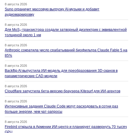
8 августа 2026
Suno ограничит массовую выгрузку AI-музыки и добавит
аудиомаркировку
8 августа 2026
Для MoS₂-транзистора создали затворный диэлектрик с эквивалентной
толщиной около 1 нм
8 августа 2026
Anthropic сократила число срабатываний биофильтра Claude Fable 5 на
85%
8 августа 2026
Backflip AI выпустила ИИ-модель для преобразования 3D-сканов в
параметрические CAD-модели
8 августа 2026
Cloudflare запустила бета-версию браузера Kitesurf для ИИ-агентов
8 августа 2026
Интенсивные задания Claude Code могут расходовать в сотни раз
больше энергии, чем чат-запросы
8 августа 2026
Firebird открыла в Армении ИИ-центр и планирует развернуть 70 тысяч
GPU