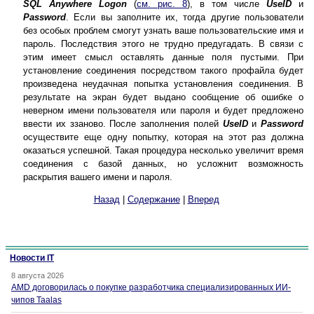
SQL Anywhere Logon
(
см. рис. 8
), в том числе
UseID
и
Password
. Если вы заполните их, тогда другие пользователи
без особых проблем смогут узнать ваше пользовательские имя и
пароль. Последствия этого не трудно предугадать. В связи с
этим имеет смысл оставлять данные поля пустыми. При
установление соединения посредством такого профайла будет
произведена неудачная попытка установления соединения. В
результате на экран будет выдано сообщение об ошибке о
неверном имени пользователя или пароля и будет предложено
ввести их ззаново. После заполнения полей
UseID
и
Password
осуществите еще одну попытку, которая на этот раз должна
оказаться успешной. Такая процедура несколько увеличит время
соединения с базой данных, но усложнит возможность
раскрытия вашего имени и пароля.
Назад
|
Содержание
|
Вперед
Новости IT
8 августа 2026
AMD договорилась о покупке разработчика специализированных ИИ-
чипов Taalas