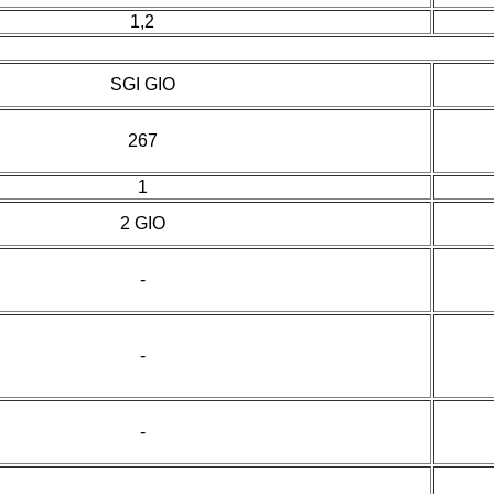
1,2
SGI GIO
267
1
2 GIO
-
-
-