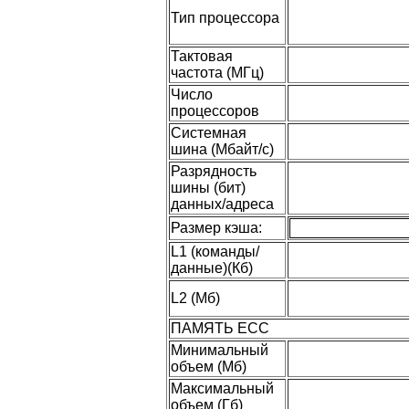
Тип процессора
Тактовая
частота (МГц)
Число
процессоров
Системная
шина (Мбайт/с)
Разрядность
шины (бит)
данных/адреса
Размер кэша:
L1 (команды/
данные)(Кб)
L2 (Мб)
ПАМЯТЬ ECC
Минимальный
объем (Мб)
Максимальный
объем (Гб)