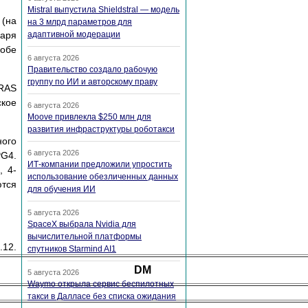
Mistral выпустила Shieldstral — модель
 (на
на 3 млрд параметров для
даря
адаптивной модерации
 обе
6 августа 2026
Правительство создало рабочую
группу по ИИ и авторскому праву
RAS
кое
6 августа 2026
Moove привлекла $250 млн для
развития инфраструктуры роботакси
ного
6 августа 2026
PG4.
ИТ-компании предложили упростить
, 4-
использование обезличенных данных
ются
для обучения ИИ
5 августа 2026
SpaceX выбрала Nvidia для
вычислительной платформы
.12.
спутников Starmind AI1
DM
5 августа 2026
Waymo открыла сервис беспилотных
такси в Далласе без списка ожидания