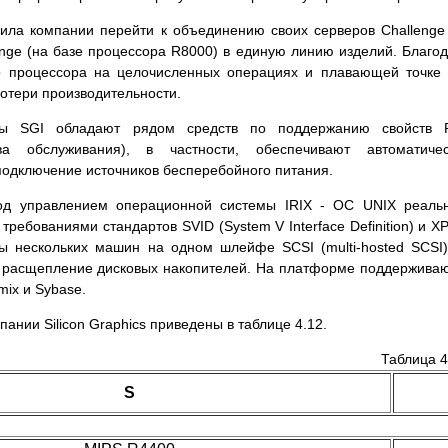
ила компании перейти к объединению своих серверов Challenge
nge (на базе процессора R8000) в единую линию изделий. Благо
о процессора на целочисленных операциях и плавающей точке
потери производительности.
еры SGI обладают рядом средств по поддержанию свойств 
ва обслуживания), в частности, обеспечивают автоматичес
подключение источников бесперебойного питания.
под управлением операционной системы IRIX - ОС UNIX реаль
требованиями стандартов SVID (System V Interface Definition) и X
ы нескольких машин на одном шлейфе SCSI (multi-hosted SCSI)
е расщепление дисковых накопителей. На платформе поддержива
mix и Sybase.
ании Silicon Graphics приведены в таблице 4.12.
Таблица 4
S