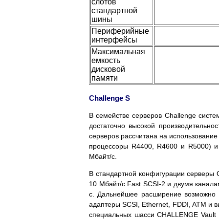
слотов
стандартной
шины
Периферийные
интерфейсы
Максимальная
емкость
дисковой
памяти
Challenge S
В семействе серверов Challenge сист
достаточно высокой производительно
серверов рассчитана на использование
процессоры R4400, R4600 и R5000) и
Мбайт/с.
В стандартной конфигурации серверы 
10 Мбайт/с Fast SCSI-2 и двумя канала
с. Дальнейшее расширение возможно 
адаптеры SCSI, Ethernet, FDDI, ATM и
специальных шасси CHALLENGE Vault 