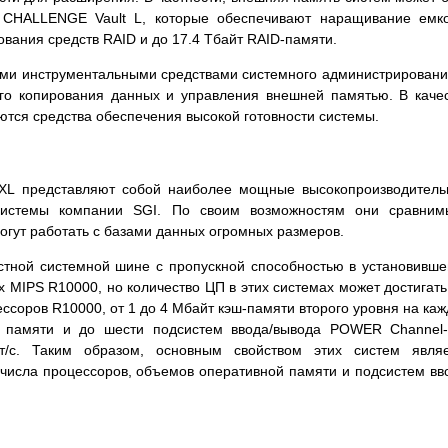
CHALLENGE Vault L, которые обеспечивают наращивание емко
зования средств RAID и до 17.4 Тбайт RAID-памяти.
ми инструментальными средствами системного администрировани
ого копирования данных и управления внешней памятью. В каче
тся средства обеспечения высокой готовности системы.
 XL представляют собой наиболее мощные высокопроизводител
системы компании SGI. По своим возможностям они сравним
гут работать с базами данных огромных размеров.
стной системной шине с пропускной способностью в установивш
 MIPS R10000, но количество ЦП в этих системах может достигать
ссоров R10000, от 1 до 4 Мбайт кэш-памяти второго уровня на ка
й памяти и до шести подсистем ввода/вывода POWER Channel
т/с. Таким образом, основным свойством этих систем являе
числа процессоров, объемов оперативной памяти и подсистем вв