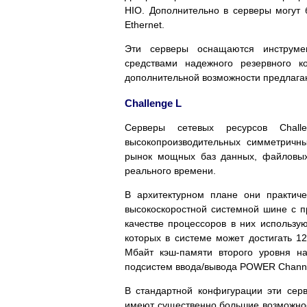
HIO. Дополнительно в серверы могут 
Ethernet.
Эти серверы оснащаются инструмен
средствами надежного резервного 
дополнительной возможности предлагаю
Challenge L
Серверы сетевых ресурсов Chal
высокопроизводительных симметричн
рынок мощных баз данных, файловых
реального времени.
В архитектурном плане они практиче
высокоскоростной системной шине с п
качестве процессоров в них использ
которых в системе может достигать 1
Мбайт кэш-памяти второго уровня н
подсистем ввода/вывода POWER Channel
В стандартной конфигурации эти сер
имеют существенно большие возможнос