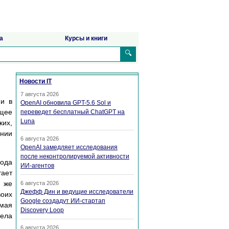
а
Курсы и книги
🔍
Новости IT
7 августа 2026
ии в
OpenAI обновила GPT-5.6 Sol и
ящее
переведет бесплатный ChatGPT на
Luna
ких,
ении
6 августа 2026
OpenAI замедляет исследования
после неконтролируемой активности
года
ИИ-агентов
тает
о же
6 августа 2026
Джефф Дин и ведущие исследователи
воих
Google создадут ИИ-стартап
имая
Discovery Loop
рела
6 августа 2026