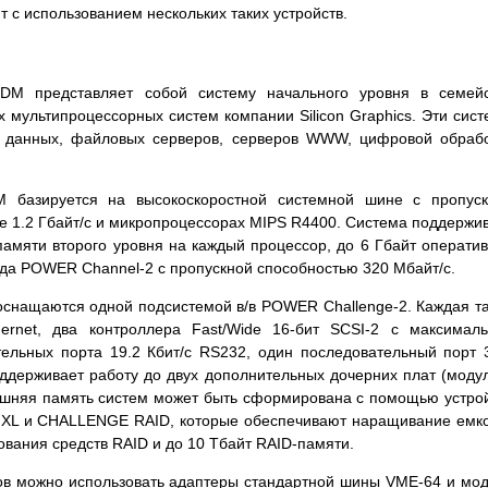
т с использованием нескольких таких устройств.
 DM представляет собой систему начального уровня в семей
мультипроцессорных систем компании Silicon Graphics. Эти сис
з данных, файловых серверов, серверов WWW, цифровой обраб
M базируется на высокоскоростной системной шине с пропус
 1.2 Гбайт/с и микропроцессорах MIPS R4400. Система поддержи
-памяти второго уровня на каждый процессор, до 6 Гбайт операти
ода POWER Channel-2 с пропускной способностью 320 Мбайт/с.
оснащаются одной подсистемой в/в POWER Challenge-2. Каждая т
ernet, два контроллера Fast/Wide 16-бит SCSI-2 с максимал
тельных порта 19.2 Кбит/с RS232, один последовательный порт 
ддерживает работу до двух дополнительных дочерних плат (моду
ешняя память систем может быть сформирована с помощью устро
 XL и CHALLENGE RAID, которые обеспечивают наращивание емк
зования средств RAID и до 10 Тбайт RAID-памяти.
ов можно использовать адаптеры стандартной шины VME-64 и мо