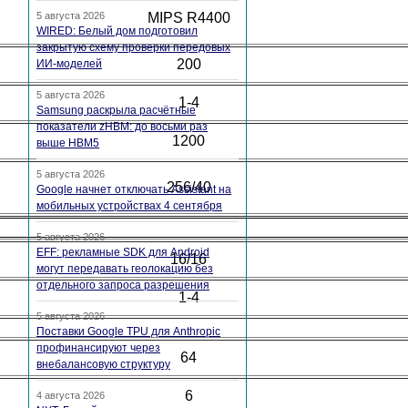
5 августа 2026
MIPS R4400
WIRED: Белый дом подготовил
закрытую схему проверки передовых
200
ИИ-моделей
5 августа 2026
1-4
Samsung раскрыла расчётные
показатели zHBM: до восьми раз
1200
выше HBM5
5 августа 2026
256/40
Google начнет отключать Assistant на
мобильных устройствах 4 сентября
5 августа 2026
EFF: рекламные SDK для Android
16/16
могут передавать геолокацию без
отдельного запроса разрешения
1-4
5 августа 2026
Поставки Google TPU для Anthropic
профинансируют через
64
внебалансовую структуру
6
4 августа 2026