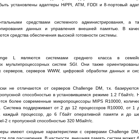
быть установлены адаптеры HiPPI, ATM, FDDI и 8-портовый ада
тальными средствами системного администрирования, а та
копирования данных и управления внешней памятью. В качес
тся средства обеспечения высокой готовности системы.
lenge L являются системами среднего класса в семейс
ых мультипроцессорных систем SGI. Они также ориентирован
 серверов, серверов WWW, цифровой обработки данных и сис
ски не отличаются от серверов Challenge DM, т.к. базируютс
ропускной способностью в установившемся режиме 1.2 Гбайт/с. 
уются более современные микропроцессоры MIPS R10000, количе
2. Система поддерживает от 2 до 12 процессоров R10000, от 1 
а каждый процессор, до 6 Гбайт оперативной памяти и до ш
-2 с пропускной способностью 320 Мбайт/с.
веры имеют сходные характеристики с серверами Challenge DM
ти для расширения. В частности, внешняя память систем может 