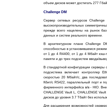
объем дисков может достигать 277 Гбай
Challenge DM
Сервер сетевых ресурсов Challenge
высокопроизводительных симметричных 
прежде всего нацелены на рынок ба
данных и систем реального времени.
В архитектурном плане Challenge D
способностью в установившемся режиме
от 1 до 4 R4400, от 1 до 4 Мбайт кэш
памяти и до трех подсистем ввода/выв
В стандартной конфигурации серверы 
подсистема включает контроллер Eth
скоростью 20 Мбайт/с, два последова
Кбит/с RS422, параллельный порт и по
фирменного интерфейса в/в - HIO. Вн
CHALLENGE Vault L, CHALLENGE Vault
дисков до уровня 3.7 Тбайт без исполь
Для расширения возможностей сервер