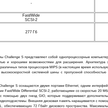
-
Fast/Wide
SCSI-2
277 Гб
емы Challenge S представляют собой однопроцессорные компьюте
стью и хорошими возможностями для расширения. Архитектура 
 различных типов процессоров MIPS (в настоящее время использу
 высокоскоростной системной шины с пропускной способностью
Challenge S оснащаются двумя портами Ethernet, одним интерфе
ми Fast/Wide Differential SCSI-2, работающими со скоростью 20 Мб
с помощью двух гнезд GIO, которые поддерживают дополнител
 видеоподсистемы. Внешняя дисковая память наращивается с пом
L, обеспечивающих 72 Гбайт дискового пространства. Максимал