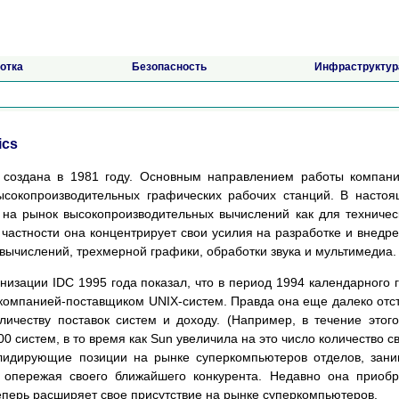
отка
Безопасность
Инфраструктур
ics
ла создана в 1981 году. Основным направлением работы компан
ысокопроизводительных графических рабочих станций. В насто
на рынок высокопроизводительных вычислений как для техничес
 частности она концентрирует свои усилия на разработке и внедр
вычислений, трехмерной графики, обработки звука и мультимедиа.
низации IDC 1995 года показал, что в период 1994 календарного 
компанией-поставщиком UNIX-систем. Правда она еще далеко отс
ичеству поставок систем и доходу. (Например, в течение этог
0 систем, в то время как Sun увеличила на это число количество с
ет лидирующие позиции на рынке суперкомпьютеров отделов, зан
 опережая своего ближайшего конкурента. Недавно она приоб
еперь расширяет свое присутствие на рынке суперкомпьютеров.