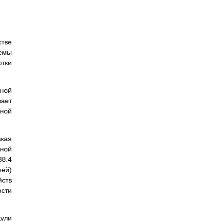
стве
темы
отки
кной
вает
вной
акая
ьной
38.4
лей)
йств
ости
дули