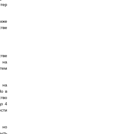
птер
кже
тве
тве
ы на
тем
я на
Но в
ство
до 4
ести
, но
быть