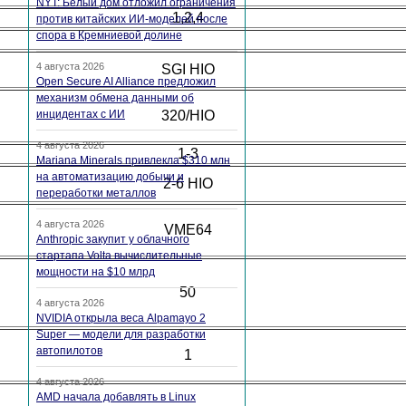
NYT: Белый дом отложил ограничения
1,2,4
против китайских ИИ-моделей после
спора в Кремниевой долине
4 августа 2026
SGI HIO
Open Secure AI Alliance предложил
механизм обмена данными об
инцидентах с ИИ
320/HIO
4 августа 2026
1-3
Mariana Minerals привлекла $310 млн
на автоматизацию добычи и
2-6 HIO
переработки металлов
4 августа 2026
VME64
Anthropic закупит у облачного
стартапа Volta вычислительные
мощности на $10 млрд
50
4 августа 2026
NVIDIA открыла веса Alpamayo 2
Super — модели для разработки
автопилотов
1
4 августа 2026
AMD начала добавлять в Linux