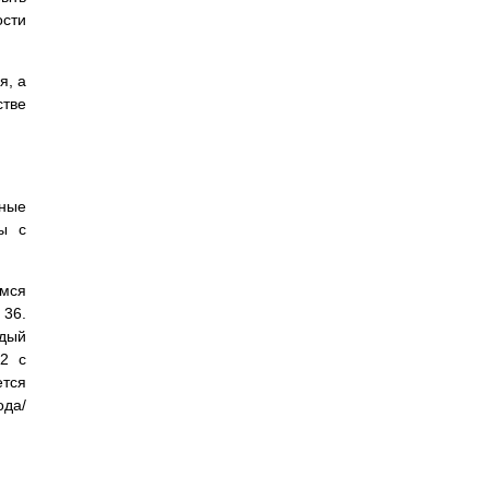
сти
я, а
стве
ьные
ы с
емся
 36.
ждый
-2 с
тся
ода/