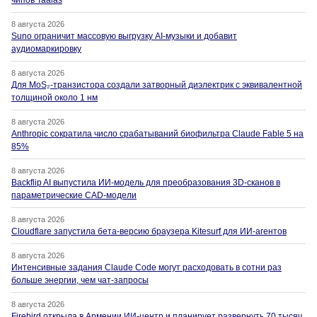
чипов Taalas
8 августа 2026
Suno ограничит массовую выгрузку AI-музыки и добавит
аудиомаркировку
8 августа 2026
Для MoS₂-транзистора создали затворный диэлектрик с эквивалентной
толщиной около 1 нм
8 августа 2026
Anthropic сократила число срабатываний биофильтра Claude Fable 5 на
85%
8 августа 2026
Backflip AI выпустила ИИ-модель для преобразования 3D-сканов в
параметрические CAD-модели
8 августа 2026
Cloudflare запустила бета-версию браузера Kitesurf для ИИ-агентов
8 августа 2026
Интенсивные задания Claude Code могут расходовать в сотни раз
больше энергии, чем чат-запросы
8 августа 2026
Firebird открыла в Армении ИИ-центр и планирует развернуть 70 тысяч