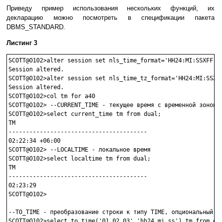
Приведу пример использования нескольких функций, их
декларацию можно посмотреть в спецификации пакета
DBMS_STANDARD.
Листинг 3
SCOTT@O102>alter session set nls_time_format='HH24:MI:SSXFF';

Session altered.

SCOTT@O102>alter session set nls_time_tz_format='HH24:MI:SSXFF
Session altered.

SCOTT@O102>col tm for a40

SCOTT@O102> --CURRENT_TIME - текущее время с временной зоной

SCOTT@O102>select current_time tm from dual;

TM

----------------------------------------

02:22:34 +06:00

SCOTT@O102> --LOCALTIME - локальное время

SCOTT@O102>select localtime tm from dual;

TM

----------------------------------------

02:23:29

SCOTT@O102> 

--TO_TIME - преобразование строки к типу TIME, опциональный вт
SCOTT@O102>select to_time('01.02.03','hh24.mi.ss') tm from dua