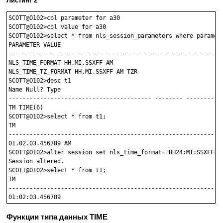
Листинг 2
SCOTT@O102>col parameter for a30

SCOTT@O102>col value for a30

SCOTT@O102>select * from nls_session_parameters where paramete
PARAMETER VALUE

------------------------------ ------------------------------

NLS_TIME_FORMAT HH.MI.SSXFF AM

NLS_TIME_TZ_FORMAT HH.MI.SSXFF AM TZR

SCOTT@O102>desc t1

Name Null? Type

----------------------------------------- -------- -----------
TM TIME(6)

SCOTT@O102>select * from t1;

TM

--------------------------------------------------------------
01.02.03.456789 AM

SCOTT@O102>alter session set nls_time_format='HH24:MI:SSXFF';

Session altered.

SCOTT@O102>select * from t1;

TM

--------------------------------------------------------------
Функции типа данных TIME