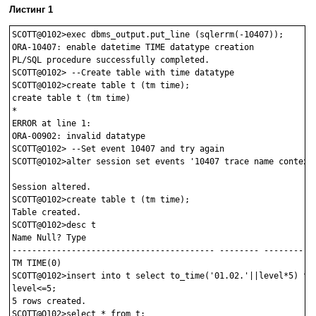
Листинг 1
SCOTT@O102>exec dbms_output.put_line (sqlerrm(-10407));

ORA-10407: enable datetime TIME datatype creation

PL/SQL procedure successfully completed.

SCOTT@O102> --Create table with time datatype

SCOTT@O102>create table t (tm time);

create table t (tm time)

*

ERROR at line 1:

ORA-00902: invalid datatype 

SCOTT@O102> --Set event 10407 and try again

SCOTT@O102>alter session set events '10407 trace name context 
Session altered.

SCOTT@O102>create table t (tm time);

Table created.

SCOTT@O102>desc t

Name Null? Type

----------------------------------------- -------- -----------
TM TIME(0)

SCOTT@O102>insert into t select to_time('01.02.'||level*5) fro
level<=5;

5 rows created.

SCOTT@O102>select * from t;
