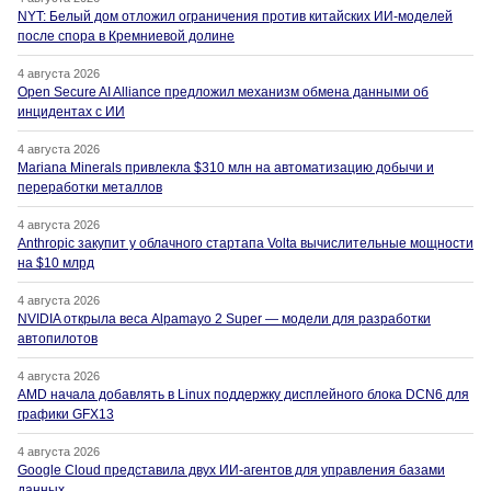
NYT: Белый дом отложил ограничения против китайских ИИ-моделей
после спора в Кремниевой долине
4 августа 2026
Open Secure AI Alliance предложил механизм обмена данными об
инцидентах с ИИ
4 августа 2026
Mariana Minerals привлекла $310 млн на автоматизацию добычи и
переработки металлов
4 августа 2026
Anthropic закупит у облачного стартапа Volta вычислительные мощности
на $10 млрд
4 августа 2026
NVIDIA открыла веса Alpamayo 2 Super — модели для разработки
автопилотов
4 августа 2026
AMD начала добавлять в Linux поддержку дисплейного блока DCN6 для
графики GFX13
4 августа 2026
Google Cloud представила двух ИИ-агентов для управления базами
данных