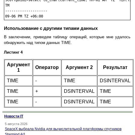
SCOTT@O102>select to_char(current_time,'hh-mi AM "TZ" TZH:TZM'
TM

--------------------

Использование с другими типами данных
В заключении, приведем таблицу операций, которые мне удалось
обнаружить над типом данных TIME.
Листинг 4
Аргумент
Оператор
Аргумент 2
Результат
1
TIME
-
TIME
DSINTERVAL
TIME
+
DSINTERVAL
TIME
TIME
-
DSINTERVAL
TIME
Новости IT
5 августа 2026
SpaceX выбрала Nvidia для вычислительной платформы спутников
Starmind AI1