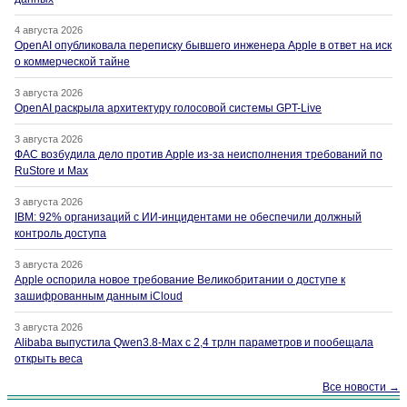
4 августа 2026
OpenAI опубликовала переписку бывшего инженера Apple в ответ на иск
о коммерческой тайне
3 августа 2026
OpenAI раскрыла архитектуру голосовой системы GPT-Live
3 августа 2026
ФАС возбудила дело против Apple из-за неисполнения требований по
RuStore и Max
3 августа 2026
IBM: 92% организаций с ИИ-инцидентами не обеспечили должный
контроль доступа
3 августа 2026
Apple оспорила новое требование Великобритании о доступе к
зашифрованным данным iCloud
3 августа 2026
Alibaba выпустила Qwen3.8-Max с 2,4 трлн параметров и пообещала
открыть веса
Все новости →