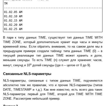
TM

--------------------------------------------------------------
01.02.05 AM

01.02.10 AM

01.02.15 AM

01.02.20 AM

В паре к типу данных TIME, существует тип данных TIME WITH
TIME ZONE, который дополнительно хранит еще часы и минуты
временной зоны. Если обратить внимание, то на самом деле мы в
предыдущем примере создали таблицу типа данных TIME (0) – в
текущей реализации тип данных TIME может хранить и доли,
меньшие секунды. То есть TIME (n) служит для хранения: часов,
n
минут, секунд и 10
долей секунды (где n – целое от 0 до 9).
Связанные NLS-параметры
NLS-параметры, связанные с типом данных TIME, подчиняются
абсолютно тем же правилам, что и прочие NLS-параметры (типов
DATE, TIMESTAMP и т.д.). Как мне известно, есть всего два таких
NLS-параметра: первый для TIME, второй для TIME WITH TIME
ZONE. Рассмотрим небольшой пример.