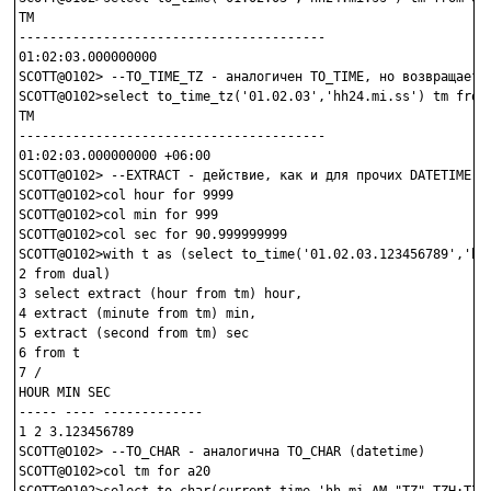
TM

----------------------------------------

01:02:03.000000000

SCOTT@O102> --TO_TIME_TZ - аналогичен TO_TIME, но возвращает T
SCOTT@O102>select to_time_tz('01.02.03','hh24.mi.ss') tm from 
TM

----------------------------------------

01:02:03.000000000 +06:00

SCOTT@O102> --EXTRACT - действие, как и для прочих DATETIME ти
SCOTT@O102>col hour for 9999

SCOTT@O102>col min for 999

SCOTT@O102>col sec for 90.999999999

SCOTT@O102>with t as (select to_time('01.02.03.123456789','hh2
2 from dual)

3 select extract (hour from tm) hour,

4 extract (minute from tm) min,

5 extract (second from tm) sec

6 from t

7 /

HOUR MIN SEC

----- ---- -------------

1 2 3.123456789

SCOTT@O102> --TO_CHAR - аналогична TO_CHAR (datetime)

SCOTT@O102>col tm for a20
