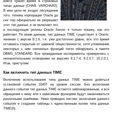
вовсе хранят время в строковых
типах данных (CHAR, VARCHAR2).
В мои цели не входит обсуждение
того, почему корпорация Oracle до
сих пор официально не разрешает
этот тип данных и не включает его
в последующие релизы Oracle Server, я только покажу, как это
работает. По моим данным, тип данных TIME существует в Oracle,
начиная с версии 8.1.6, т.е. уже достаточно давно, все это время
оставаясь сокрытым от широкой общественности, хотя упоминание
некоторых с ним связанных функций легко обнаружить в пакете
DBMS_STANDARD. Все проведенные эксперименты проверялись с
незначительными оговорками на версиях 8.1.7.4, 9.2.0.7, 10.2.0.1.
Итак, приступим.
Как включить тип данных TIME
Включение использования типа данных TIME можно добиться
установкой события 10407 на уровне сессии. Без включения
данного события тип данных TIME остается заблокированным, и все
обращения к нему или к зависимым функциям будут заканчиваться
различными ошибками. Ниже приведен листинг включения данного
события и создания таблицы с единственным полем типа данных
TIME(0).