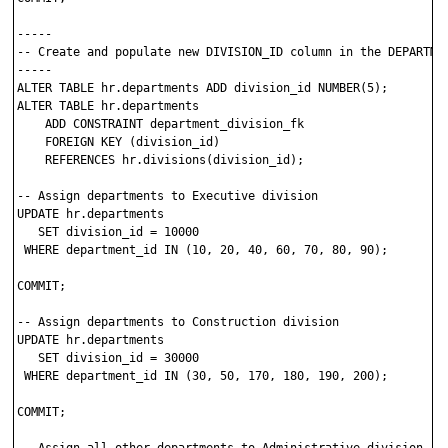
-----

-- Create and populate new DIVISION_ID column in the DEPARTMEN
-----

ALTER TABLE hr.departments ADD division_id NUMBER(5);

ALTER TABLE hr.departments 

    ADD CONSTRAINT department_division_fk

    FOREIGN KEY (division_id)

    REFERENCES hr.divisions(division_id);

-- Assign departments to Executive division

UPDATE hr.departments

   SET division_id = 10000

 WHERE department_id IN (10, 20, 40, 60, 70, 80, 90);

COMMIT;

-- Assign departments to Construction division 

UPDATE hr.departments

   SET division_id = 30000

 WHERE department_id IN (30, 50, 170, 180, 190, 200);

COMMIT;
