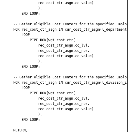
                rec_cost_ctr_asgn.cc_value)

                );

        END LOOP;

    -- Gather eligible Cost Centers for the specified Employee
    FOR rec_cost_ctr_asgn IN cur_cost_ctr_asgn(l_department_id
        LOOP

            PIPE ROW(wgt_cost_ctr(

                rec_cost_ctr_asgn.cc_lvl,

                rec_cost_ctr_asgn.cc_nbr,

                rec_cost_ctr_asgn.cc_value)

                );

        END LOOP;

    -- Gather eligible Cost Centers for the specified Employee
    FOR rec_cost_ctr_asgn IN cur_cost_ctr_asgn(l_division_id, 
        LOOP

            PIPE ROW(wgt_cost_ctr(

                rec_cost_ctr_asgn.cc_lvl,

                rec_cost_ctr_asgn.cc_nbr,

                rec_cost_ctr_asgn.cc_value)

                );

        END LOOP;

    RETURN;
