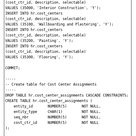
(cost_ctr_id, description, selectable)

VALUES (35000, 'Interior Construction', 'Y');

INSERT INTO hr.cost_centers 

(cost_ctr_id, description, selectable)

VALUES (35100, 'Wallboarding and Plastering', 'Y');

INSERT INTO hr.cost_centers 

(cost_ctr_id, description, selectable)

VALUES (35200, 'Painting', 'Y');

INSERT INTO hr.cost_centers 

(cost_ctr_id, description, selectable)

VALUES (35300, 'Flooring', 'Y');

COMMIT;

-----

-- Create table for Cost Center Assignments

-----

DROP TABLE hr.cost_center_assignments CASCADE CONSTRAINTS;

CREATE TABLE hr.cost_center_assignments (

    entity_id       NUMBER(5)       NOT NULL,

    entity_type     CHAR(1)         NOT NULL,

    seq_nbr         NUMBER(5)       NOT NULL,

    cost_ctr_id     NUMBER(5)       NOT NULL

);
