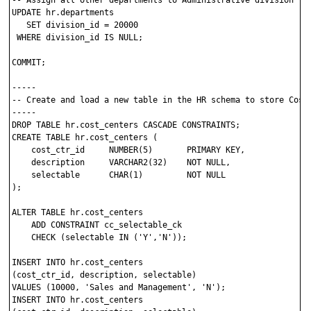
-- Assign all other departments to Administrative division

UPDATE hr.departments

   SET division_id = 20000

 WHERE division_id IS NULL;

COMMIT;

-----

-- Create and load a new table in the HR schema to store Cost 
-----

DROP TABLE hr.cost_centers CASCADE CONSTRAINTS;

CREATE TABLE hr.cost_centers (

    cost_ctr_id     NUMBER(5)       PRIMARY KEY,

    description     VARCHAR2(32)    NOT NULL,

    selectable      CHAR(1)         NOT NULL

);

ALTER TABLE hr.cost_centers 

    ADD CONSTRAINT cc_selectable_ck 

    CHECK (selectable IN ('Y','N'));

INSERT INTO hr.cost_centers 

(cost_ctr_id, description, selectable)

VALUES (10000, 'Sales and Management', 'N');

INSERT INTO hr.cost_centers 
