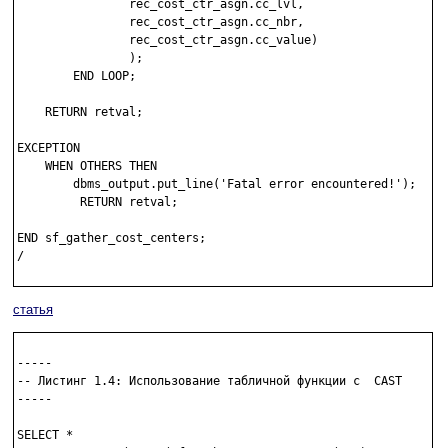
                rec_cost_ctr_asgn.cc_lvl,

                rec_cost_ctr_asgn.cc_nbr,

                rec_cost_ctr_asgn.cc_value)

                );

        END LOOP;

    RETURN retval;

EXCEPTION

    WHEN OTHERS THEN 

        dbms_output.put_line('Fatal error encountered!');

         RETURN retval;

END sf_gather_cost_centers;

/

статья
-----

-- Листинг 1.4: Использование табличной функции с  CAST

-----

SELECT *
