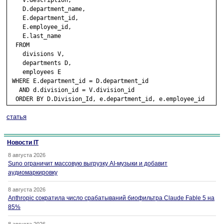
    V.description,

    D.department_name,

    E.department_id,

    E.employee_id,

    E.last_name

  FROM 

    divisions V,

    departments D,

    employees E

 WHERE E.department_id = D.department_id

   AND d.division_id = V.division_id

статья
Новости IT
8 августа 2026
Suno ограничит массовую выгрузку AI-музыки и добавит
аудиомаркировку
8 августа 2026
Anthropic сократила число срабатываний биофильтра Claude Fable 5 на
85%