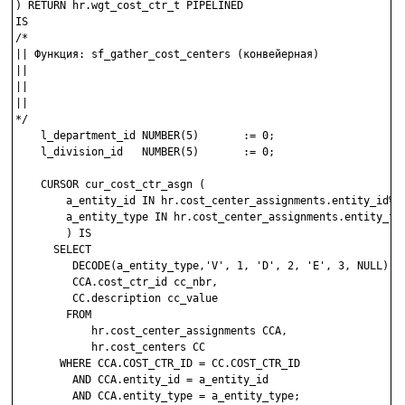
) RETURN hr.wgt_cost_ctr_t PIPELINED 

IS

/*

|| Функция: sf_gather_cost_centers (конвейерная)

||

||

||

*/

    l_department_id NUMBER(5)       := 0;

    l_division_id   NUMBER(5)       := 0;

    CURSOR cur_cost_ctr_asgn (

        a_entity_id IN hr.cost_center_assignments.entity_id%TY
        a_entity_type IN hr.cost_center_assignments.entity_typ
        ) IS       

      SELECT 

         DECODE(a_entity_type,'V', 1, 'D', 2, 'E', 3, NULL) cc
         CCA.cost_ctr_id cc_nbr,

         CC.description cc_value

        FROM 

            hr.cost_center_assignments CCA,

            hr.cost_centers CC

       WHERE CCA.COST_CTR_ID = CC.COST_CTR_ID 

         AND CCA.entity_id = a_entity_id

         AND CCA.entity_type = a_entity_type;
