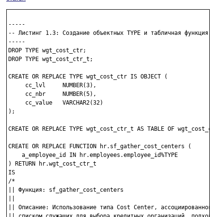
-----

-- Листинг 1.3: Создание объектных TYPE и табличная функция

-----

DROP TYPE wgt_cost_ctr;

DROP TYPE wgt_cost_ctr_t;

CREATE OR REPLACE TYPE wgt_cost_ctr IS OBJECT (

     cc_lvl     NUMBER(3),

     cc_nbr     NUMBER(5),

     cc_value   VARCHAR2(32)

);

CREATE OR REPLACE TYPE wgt_cost_ctr_t AS TABLE OF wgt_cost_ctr
CREATE OR REPLACE FUNCTION hr.sf_gather_cost_centers (

    a_employee_id IN hr.employees.employee_id%TYPE

) RETURN hr.wgt_cost_ctr_t

IS

/*

|| Функция: sf_gather_cost_centers

||

|| Описание: Использование типа Cost Center, ассоциированного 
|| списком служащих для выбора кредитных организаций, подходящ