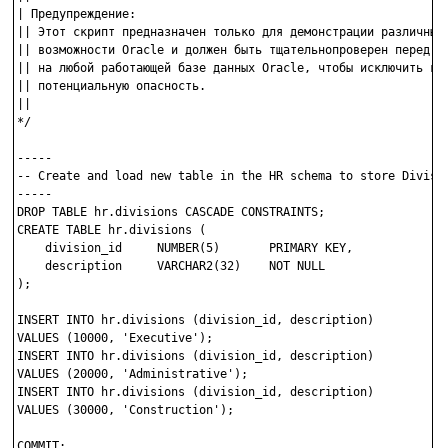
| Предупреждение:

|| Этот скрипт предназначен только для демонстрации различных

|| возможности Oracle и должен быть тщательнопроверен перед вы
|| на любой работающей базе данных Oracle, чтобы исключить как
|| потенциальную опасность.

||

*/

-----

-- Create and load new table in the HR schema to store Divisio
-----

DROP TABLE hr.divisions CASCADE CONSTRAINTS;

CREATE TABLE hr.divisions (

    division_id     NUMBER(5)       PRIMARY KEY,

    description     VARCHAR2(32)    NOT NULL

);

INSERT INTO hr.divisions (division_id, description)

VALUES (10000, 'Executive');

INSERT INTO hr.divisions (division_id, description)

VALUES (20000, 'Administrative');

INSERT INTO hr.divisions (division_id, description)

VALUES (30000, 'Construction');

COMMIT;
