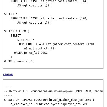
    FROM TABLE (CAST (sf_gather_cost_centers (114) 

        AS wgt_cost_ctr_t));

SELECT * 

    FROM TABLE (CAST (sf_gather_cost_centers (120) 

        AS wgt_cost_ctr_t));

SELECT * FROM (    

    SELECT 

        DISTINCT *  

        FROM TABLE (CAST (sf_gather_cost_centers (120) 

            AS wgt_cost_ctr_t))

      ORDER BY cc_lvl DESC

    )

WHERE rownum <= 5;

статья
-----

-- Листинг 1.5: Использование коныейерной (PIPELINED) таблично
-----

CREATE OR REPLACE FUNCTION hr.sf_gather_cost_centers (

    a_employee_id IN hr.employees.employee_id%TYPE
