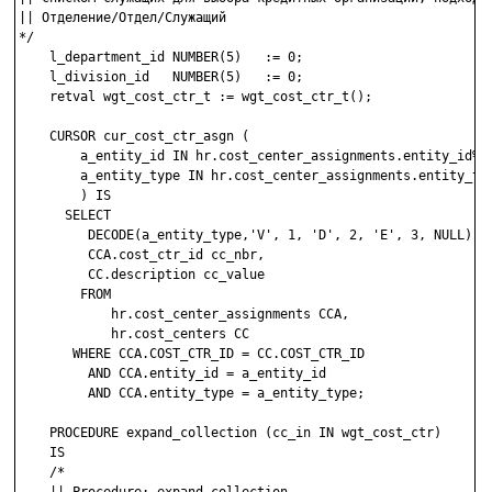
|| Отделение/Отдел/Служащий

*/

    l_department_id NUMBER(5)   := 0;

    l_division_id   NUMBER(5)   := 0;

    retval wgt_cost_ctr_t := wgt_cost_ctr_t();

    CURSOR cur_cost_ctr_asgn (

        a_entity_id IN hr.cost_center_assignments.entity_id%TY
        a_entity_type IN hr.cost_center_assignments.entity_typ
        ) IS       

      SELECT 

         DECODE(a_entity_type,'V', 1, 'D', 2, 'E', 3, NULL) cc
         CCA.cost_ctr_id cc_nbr,

         CC.description cc_value

        FROM 

            hr.cost_center_assignments CCA,

            hr.cost_centers CC

       WHERE CCA.COST_CTR_ID = CC.COST_CTR_ID 

         AND CCA.entity_id = a_entity_id

         AND CCA.entity_type = a_entity_type;

    PROCEDURE expand_collection (cc_in IN wgt_cost_ctr)

    IS

    /*
