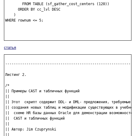
        FROM TABLE (sf_gather_cost_centers (120)) 

      ORDER BY cc_lvl DESC

    )

WHERE rownum <= 5;

статья
--------------------------------------------------------------
Листинг 2. 

/* 

|| Примеры CAST и табличных функций 

||

|| Этот  скрипт содержит DDL- и DML- предложения, требуемые дл
|| создания новых таблиц и модификации существующих в учебной

||  схеме HR базы данных Oracle для демонстрации возможностей 
||  CAST и табличных функций

||

|| Автор: Jim Czuprynski

||
