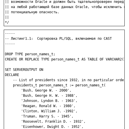
|| возможности Oracle и должен быть тщательнопроверен перед вы
|| на любой работающей базе данных Oracle, чтобы исключить как
|| потенциальную опасность.

||

-----

-- Листинг1.1:  Сортировка PL/SQL, включаемая по CAST

-----

DROP TYPE person_names_t;

CREATE OR REPLACE TYPE person_names_t AS TABLE OF VARCHAR2(100
SET SERVEROUTPUT ON 

DECLARE

    -- List of presidents since 1932, in no particular order

    presidents_t person_names_t := person_names_t(

        'Bush, George W. - 2000', 

        'Bush, George H. W. - 1988', 

        'Johnson, Lyndon B. - 1963',

        'Reagan, Ronald W. - 1980', 

        'Clinton, William J. -1992',

        'Truman, Harry S. - 1945',

        'Roosevelt, Franklin D. - 1932',

        'Eisenhower, Dwight D. - 1952',
