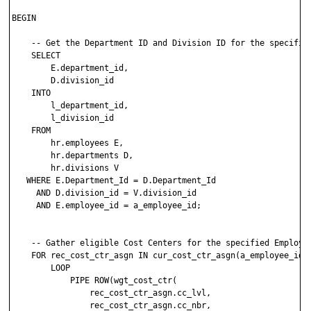
BEGIN

    -- Get the Department ID and Division ID for the specified
    SELECT 

        E.department_id,

        D.division_id

    INTO

        l_department_id,

        l_division_id

    FROM 

        hr.employees E,

        hr.departments D,

        hr.divisions V

   WHERE E.Department_Id = D.Department_Id

     AND D.division_id = V.division_id

     AND E.employee_id = a_employee_id;

    -- Gather eligible Cost Centers for the specified Employee
    FOR rec_cost_ctr_asgn IN cur_cost_ctr_asgn(a_employee_id, 
        LOOP

            PIPE ROW(wgt_cost_ctr(

                rec_cost_ctr_asgn.cc_lvl,

                rec_cost_ctr_asgn.cc_nbr,
