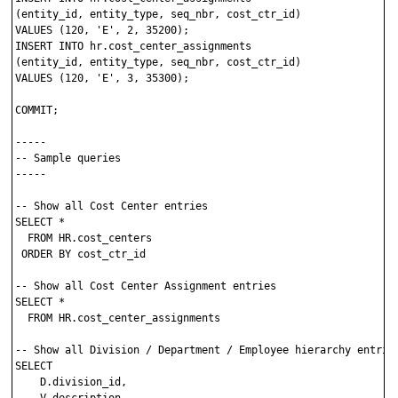
(entity_id, entity_type, seq_nbr, cost_ctr_id)

VALUES (120, 'E', 2, 35200);

INSERT INTO hr.cost_center_assignments 

(entity_id, entity_type, seq_nbr, cost_ctr_id)

VALUES (120, 'E', 3, 35300);

COMMIT;

-----

-- Sample queries

-----

-- Show all Cost Center entries

SELECT * 

  FROM HR.cost_centers 

 ORDER BY cost_ctr_id

-- Show all Cost Center Assignment entries

SELECT * 

  FROM HR.cost_center_assignments 

-- Show all Division / Department / Employee hierarchy entries
SELECT 

    D.division_id,
