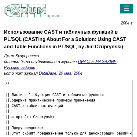
☰
архив
2004 г
Использование CAST и табличных функций в
PL/SQL (CASTing About For a Solution: Using CAST
and Table Functions in PL/SQL, by Jim Czuprynski)
Джим Козупрински
статья была опубликована в журнале
ORACLE MAGAZINE
Русское издание
источник: журнал
DataBase, 20 мая, 2004
/*

|| Листинг 1. Функция CAST и табличные функции 

||Содержит практические примеры применения 

|| CAST и табличных функций

|| 

||автор: Jim Czuprynski

||

|| Предупреждение:

|| Этот скрипт предназначен только для демонстрации различных
