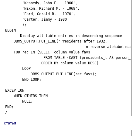
        'Kennedy, John F. - 1960',

        'Nixon, Richard M. - 1968',

        'Ford, Gerald R. - 1976',

        'Carter, Jimmy - 1980'

        );

BEGIN

    -- Display all table entries in descending sequence

    DBMS_OUTPUT.PUT_LINE('Presidents after 1932, 

		                     in reverse alphabetical order:');

    FOR rec IN (SELECT column_value favs

                  FROM TABLE (CAST (presidents_t AS person_nam
                 ORDER BY column_value DESC)

        LOOP

            DBMS_OUTPUT.PUT_LINE(rec.favs);

        END LOOP;

EXCEPTION

    WHEN OTHERS THEN 

        NULL;

END;

статья