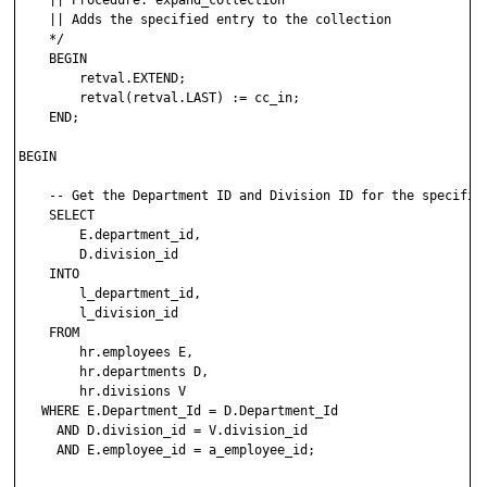
    || Procedure: expand_collection

    || Adds the specified entry to the collection

    */

    BEGIN

        retval.EXTEND;

        retval(retval.LAST) := cc_in;

    END;

BEGIN

    -- Get the Department ID and Division ID for the specified
    SELECT 

        E.department_id,

        D.division_id

    INTO

        l_department_id,

        l_division_id

    FROM 

        hr.employees E,

        hr.departments D,

        hr.divisions V

   WHERE E.Department_Id = D.Department_Id

     AND D.division_id = V.division_id

     AND E.employee_id = a_employee_id;
