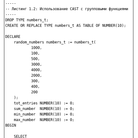
-----

-- Листинг 1.2: Использование CAST с групповыми функциями

-----

DROP TYPE numbers_t;

CREATE OR REPLACE TYPE numbers_t AS TABLE OF NUMBER(10);

DECLARE       

    random_numbers numbers_t := numbers_t(

            1000, 

            100, 

            500, 

            3000,

            4000, 

            2000, 

            300, 

            400, 

            200

    );

    tot_entries NUMBER(10) := 0;

    sum_number  NUMBER(10) := 0;

    min_number  NUMBER(10) := 0;

    max_number  NUMBER(10) := 0;

BEGIN

    SELECT 
