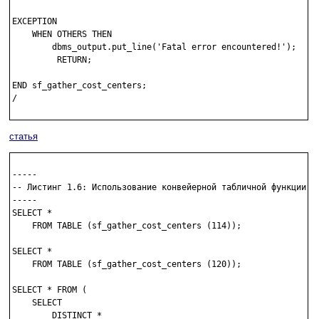
EXCEPTION

    WHEN OTHERS THEN 

        dbms_output.put_line('Fatal error encountered!');

         RETURN;

END sf_gather_cost_centers;

/

статья
-----

-- Листинг 1.6: Использование конвейерной табличной функции с 
-----

SELECT * 

    FROM TABLE (sf_gather_cost_centers (114));

SELECT * 

    FROM TABLE (sf_gather_cost_centers (120));

SELECT * FROM (    

    SELECT 

        DISTINCT *  
