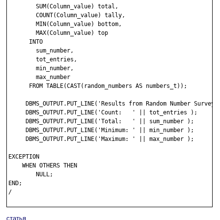
        SUM(Column_value) total,

        COUNT(Column_value) tally,

        MIN(Column_value) bottom,

        MAX(Column_value) top

      INTO 

        sum_number,

        tot_entries,

        min_number,

        max_number

      FROM TABLE(CAST(random_numbers AS numbers_t));

     DBMS_OUTPUT.PUT_LINE('Results from Random Number Survey')
     DBMS_OUTPUT.PUT_LINE('Count:   ' || tot_entries );

     DBMS_OUTPUT.PUT_LINE('Total:   ' || sum_number );

     DBMS_OUTPUT.PUT_LINE('Minimum: ' || min_number );

     DBMS_OUTPUT.PUT_LINE('Maximum: ' || max_number );

EXCEPTION

    WHEN OTHERS THEN 

        NULL;

END;

/

статья