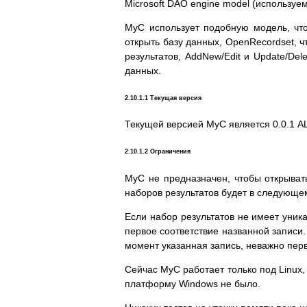
Microsoft DAO engine model (используемой
MyC использует подобную модель, чт
открыть базу данных, OpenRecordset, ч
результатов, AddNew/Edit и Update/Del
данных.
2.10.1.1 Текущая версия
Текущей версией MyC является 0.0.1 A
2.10.1.2 Ограничения
MyC не предназначен, чтобы открывать
наборов результатов будет в следующе
Если набор результатов не имеет уника
первое соответствие названной записи.
момент указанная запись, неважно перв
Сейчас MyC работает только под Linux,
платформу Windows не было.