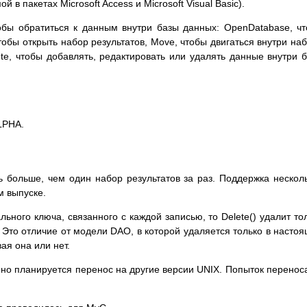
 в пакетах Microsoft Access и Microsoft Visual Basic).
обы обратиться к данным внутри базы данных: OpenDatabase, ч
тобы открыть набор результатов, Move, чтобы двигаться внутри на
ete, чтобы добавлять, редактировать или удалять данные внутри 
LPHA.
 больше, чем один набор результатов за раз. Поддержка нескол
м выпуске.
льного ключа, связанного с каждой записью, то Delete() удалит то
 Это отличие от модели DAO, в которой удаляется только в насто
ая она или нет.
 но планируется перенос на другие версии UNIX. Попыток перенос