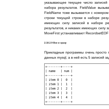
указывающее текущее число записей в
набора результатов. FieldValue вызы
FieldName тоже вызывается с номером 
строки текущей строки в наборе рез
имеющих силу записей в наборе рез
результатов, и никаких имеющих силу з
MoveFirst устанавливают RecordsetEOF
2.10.2.9 Все и сразу
Прикладные программы очень просто п
данных mysql, а в ней есть 5 записей 
+--------+-----+

| name   | num |

+--------+-----+

| item 0 |  0  |

| item 1 |  1  |

| item 2 |  2  |

| item 3 |  3  |

| item 4 |  4  |
