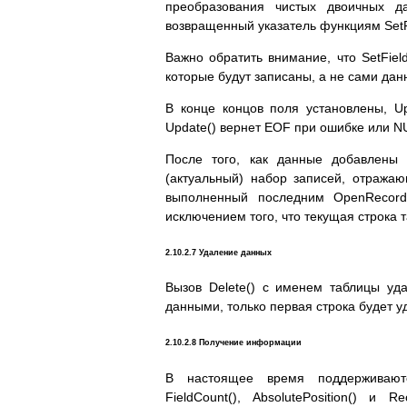
преобразования чистых двоичных да
возвращенный указатель функциям SetFi
Важно обратить внимание, что SetFie
которые будут записаны, а не сами дан
В конце концов поля установлены, U
Update() вернет EOF при ошибке или N
После того, как данные добавлены
(актуальный) набор записей, отража
выполненный последним OpenRecords
исключением того, что текущая строка т
2.10.2.7 Удаление данных
Вызов Delete() с именем таблицы уд
данными, только первая строка будет у
2.10.2.8 Получение информации
В настоящее время поддерживают
FieldCount(), AbsolutePosition() и