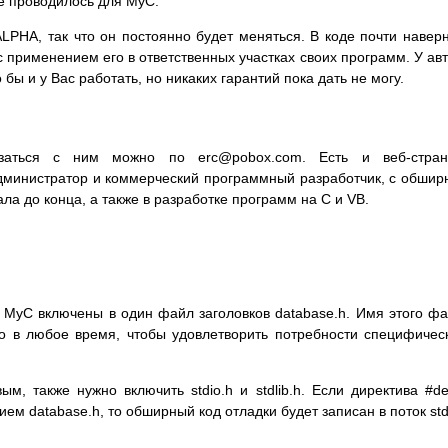
не проводилось для MyC.
ALPHA, так что он постоянно будет меняться. В коде почти навер
 с применением его в ответственных участках своих программ. У ав
ы и у Вас работать, но никаких гарантий пока дать не могу.
язаться с ним можно по erc@pobox.com. Есть и веб-стран
администратор и коммерческий программный разработчик, с обши
ла до конца, а также в разработке программ на C и VB.
MyC включены в один файл заголовков database.h. Имя этого ф
о в любое время, чтобы удовлетворить потребности специфичес
, также нужно включить stdio.h и stdlib.h. Если директива #de
database.h, то обширный код отладки будет записан в поток std