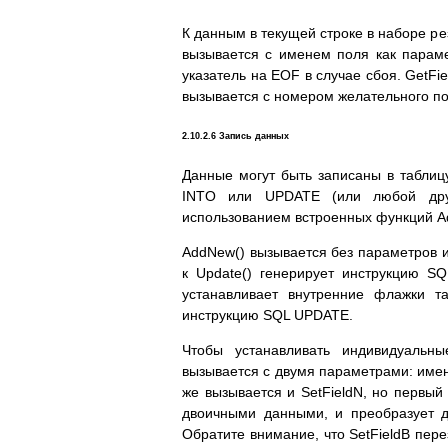
К данным в текущей строке в наборе ре
вызывается с именем поля как парам
указатель на EOF в случае сбоя. GetFi
вызывается с номером желательного пол
2.10.2.6 Запись данных
Данные могут быть записаны в таблиц
INTO или UPDATE (или любой дру
использованием встроенных функций Ad
AddNew() вызывается без параметров 
к Update() генерирует инструкцию S
устанавливает внутренние флажки т
инструкцию SQL UPDATE.
Чтобы устанавливать индивидуальные
вызывается с двумя параметрами: имене
же вызывается и SetFieldN, но первый 
двоичными данными, и преобразует 
Обратите внимание, что SetFieldB пере