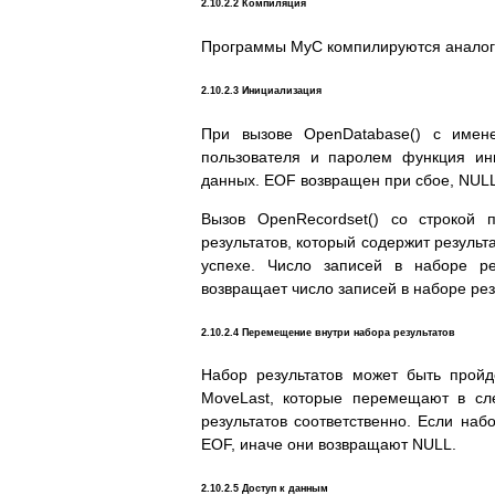
2.10.2.2 Компиляция
Программы MyC компилируются аналог
2.10.2.3 Инициализация
При вызове OpenDatabase() с имен
пользователя и паролем функция ин
данных. EOF возвращен при сбое, NULL
Вызов OpenRecordset() со строкой 
результатов, который содержит резуль
успехе. Число записей в наборе ре
возвращает число записей в наборе резу
2.10.2.4 Перемещение внутри набора результатов
Набор результатов может быть пройд
MoveLast, которые перемещают в сл
результатов соответственно. Если наб
EOF, иначе они возвращают NULL.
2.10.2.5 Доступ к данным