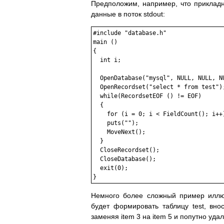
Предположим, например, что прикладн
данные в поток stdout:
#include "database.h"

main ()

{

  int i;

  OpenDatabase("mysql", NULL, NULL, NU
  OpenRecordset("select * from test");
  while(RecordsetEOF () != EOF)

  {

    for (i = 0; i < FieldCount(); i++
    puts("");

    MoveNext();

  }

  CloseRecordset();

  CloseDatabase();

  exit(0);

Немного более сложный пример иллю
будет формировать таблицу test, вно
заменяя item 3 на item 5 и попутно удал