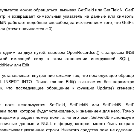
зультатов можно обращаться, вызывая GetField или GetFieldN. GetF
етр и возвращает символьный указатель на данные или символ
eldN работает подобным способом, за исключением того, что GetFi
я (отсчет начинается с 0).
у одним из двух путей: вызовом OpenRecordset() с запросом IN
гой имеющей силу в этом отношении инструкцией SQL), 
dNew или Edit.
и устанавливает внутренние флажки так, что последующее обращ
QL INSERT INTO. Точно так же Edit() вызывается без параметр
ак, что последующее обращение к функции Update() сгенери
 поля используются SetField, SetFieldN или SetFieldB. SetF
м поля, которое будет установлено, и значением для него. Точно
параметр задает номер поля, а не его имя. SetFieldB использует
двоичные данные и NULL в форму, которая может быть сохран
записывает указанные строки. Никакого средства пока не сделано