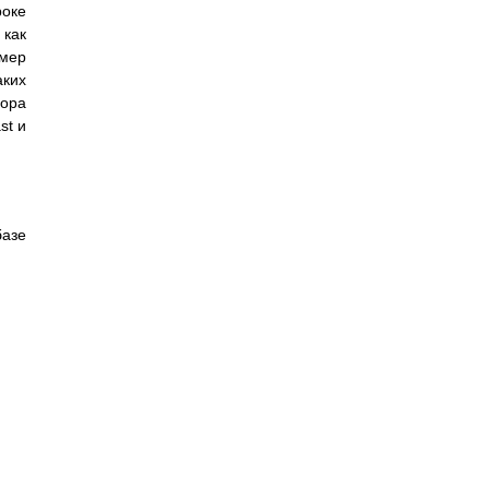
роке
 как
омер
аких
ора
st и
базе