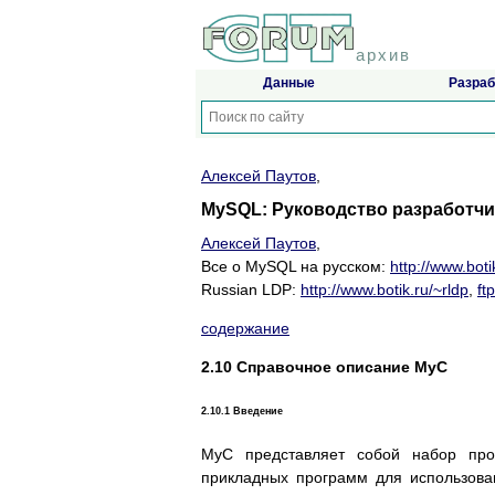
архив
Данные
Разраб
Алексей Паутов
,
MySQL: Руководство разработчика
Алексей Паутов
,
Все о MySQL на русском:
http://www.boti
Russian LDP:
http://www.botik.ru/~rldp
,
ft
содержание
2.10 Справочное описание MyC
2.10.1 Введение
MyC представляет собой набор про
прикладных программ для использова