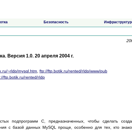
отка
Безопасность
Инфраструктур
20
. Версия 1.0. 20 апреля 2004 г.
k.ru/~rldp/mysql.htm
,
ftp://ftp.botik.ru/rented/rldp/www/pub
p://ftp.botik.ru/rented/rldp
стых подпрограмм C, предназначенных, чтобы сделать созда
ния с базой данных MySQL проще, особенно для тех, кто знак