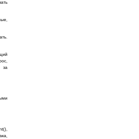
вать
ные,
ать.
щий
рос,
, за
ными
(),
ака,