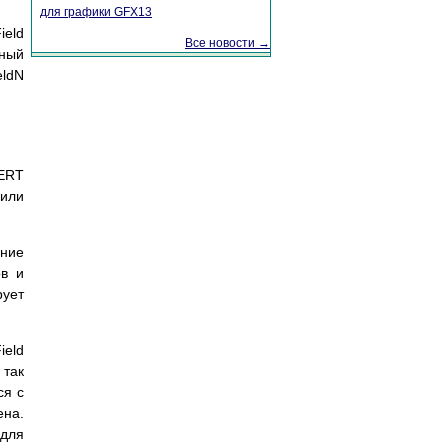
для графики GFX13
ield
Все новости →
ьный
eldN
SERT
или
ение
ов и
рует
ield
 так
ся с
ена.
 для