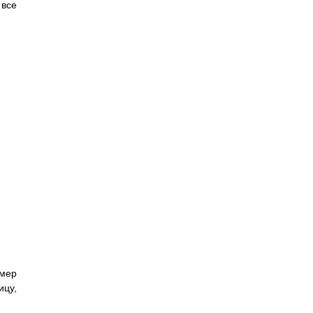
 все
имер
ицу,