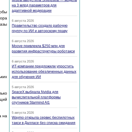
Mistral выпустила Shieldstral — модель
на 3 млрд параметров для
адаптивной модерации
тобы
бора
6 августа 2026
базы
Правительство создало рабочую
группу по ИИ и авторскому праву
6 августа 2026
Moove привлекла $250 млн для
развития инфраструктуры роботакси
6 августа 2026
ИТ-компании предложили упростить
использование обезличенных данных
ьких
для обучения ИИ
5 августа 2026
SpaceX выбрала Nvidia для
лько
вычислительной платформы
ящий
спутников Starmind AI1
5 августа 2026
а на
Waymo открыла сервис беспилотных
такси в Далласе без списка ожидания