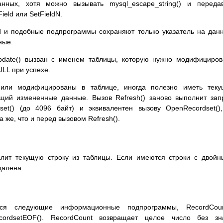
нных, хотя можно вызывать mysql_escape_string() и переда
eld или SetFieldN.
ld и подобные подпрограммы сохраняют только указатель на дан
ные.
pdate() вызван с именем таблицы, которую нужно модифициров
ULL при успехе.
 или модифицированы в таблице, иногда полезно иметь теку
ющий измененные данные. Вызов Refresh() заново выполнит зап
et() (до 4096 байт) и эквивалентен вызову OpenRecordset()
а же, что и перед вызовом Refresh().
алит текущую строку из таблицы. Если имеются строки с двой
далена.
ся следующие информационные подпрограммы, RecordCount
 RecordsetEOF(). RecordCount возвращает целое число без зн