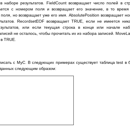
 наборе результатов. FieldCount возвращает число полей в ст
вается с номером поля и возвращает его значение, в то время
поля, но возвращает уже его имя. AbsolutePosition возвращает н
ультатов. RecordsetEOF возвращает TRUE, если не имеется ник
ультатов, или если текущая строка в конце или начале наб
аписей не осталось, чтобы прочитать их из набора записей. MoveLa
 в TRUE.
исать с MyC. В следующих примерах существует таблица test в 
заданных следующим образом: