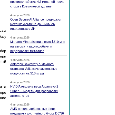
против китайских ИИ-моделей после
спора в Кремниевой долине
4 августа 2026
Open Secure AI Alliance предложил
механизм обмена данными об
инцидентах с ИИ
нем
базу
4 августа 2026
Mariana Minerals привлекла $310 млн
на автоматизацию добычи и
бор
переработки металлов
 при
4 августа 2026
орый
Anthropic закупит у облачного
стартапа Volta вычислительные
мощности на $10 млрд
4 августа 2026
NVIDIA открыла веса Alpamayo 2
st и
Super — модели для разработки
боре
автопилотов
ение
4 августа 2026
AMD начала добавлять в Linux
поддержку дисплейного блока DCN6