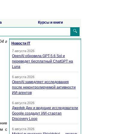
а
Курсы и книги
🔍
04 г
Новости IT
7 августа 2026
OpenAI обновила GPT-5.6 Sol и
переведет бесплатный ChatGPT на
Luna
6 августа 2026
OpenAI замедляет исследования
после неконтролируемой активности
ИИ-агентов
6 августа 2026
Джефф Дин и ведущие исследователи
Google создадут ИИ-стартап
Discovery Loop
ние
ом с
6 августа 2026