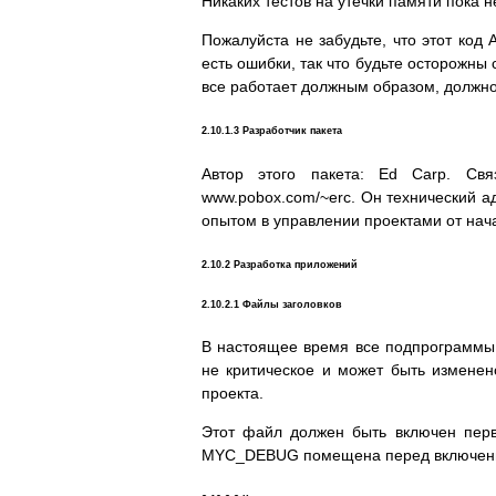
Никаких тестов на утечки памяти пока 
Пожалуйста не забудьте, что этот код 
есть ошибки, так что будьте осторожны
все работает должным образом, должно б
2.10.1.3 Разработчик пакета
Автор этого пакета: Ed Carp. Св
www.pobox.com/~erc. Он технический 
опытом в управлении проектами от нача
2.10.2 Разработка приложений
2.10.2.1 Файлы заголовков
В настоящее время все подпрограммы 
не критическое и может быть изменен
проекта.
Этот файл должен быть включен первым
MYC_DEBUG помещена перед включением 