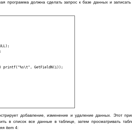
ая программа должна сделать запрос к базе данных и записать
LL);



) printf("%s\t", GetFieldN(i));

стрирует добавление, изменение и удаление данных. Этот пр
сить в список все данные в таблице, затем просматривать табл
яя item 4: