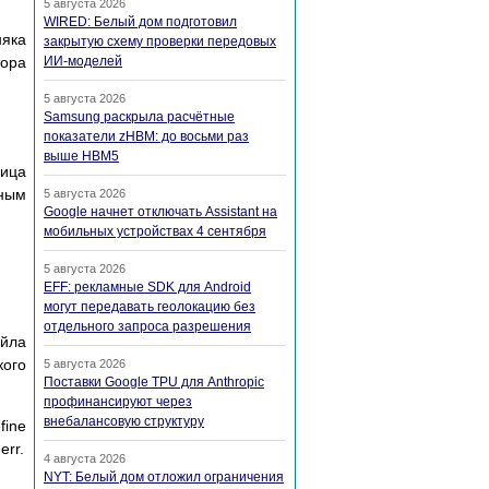
5 августа 2026
WIRED: Белый дом подготовил
няка
закрытую схему проверки передовых
ИИ-моделей
тора
5 августа 2026
Samsung раскрыла расчётные
показатели zHBM: до восьми раз
выше HBM5
ица
рным
5 августа 2026
Google начнет отключать Assistant на
мобильных устройствах 4 сентября
5 августа 2026
EFF: рекламные SDK для Android
могут передавать геолокацию без
отдельного запроса разрешения
айла
кого
5 августа 2026
Поставки Google TPU для Anthropic
профинансируют через
внебалансовую структуру
fine
err.
4 августа 2026
NYT: Белый дом отложил ограничения