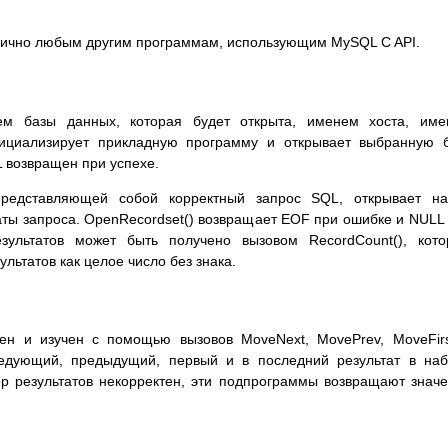
ично любым другим программам, использующим MySQL C API.
ем базы данных, которая будет открыта, именем хоста, име
ициализирует прикладную программу и открывает выбранную 
 возвращен при успехе.
представляющей собой корректный запрос SQL, открывает на
таты запроса. OpenRecordset() возвращает EOF при ошибке и NULL
зультатов может быть получено вызовом RecordCount(), кот
льтатов как целое число без знака.
ен и изучен с помощью вызовов MoveNext, MovePrev, MoveFir
едующий, предыдущий, первый и в последний результат в на
ор результатов некорректен, эти подпрограммы возвращают знач