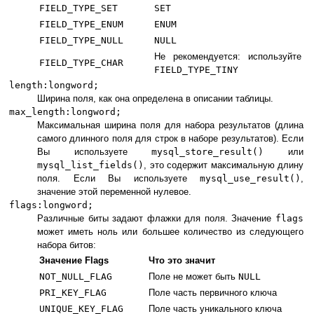
FIELD_TYPE_SET
SET
FIELD_TYPE_ENUM
ENUM
FIELD_TYPE_NULL
NULL
Не рекомендуется: используйте
FIELD_TYPE_CHAR
FIELD_TYPE_TINY
length:longword;
Ширина поля, как она определена в описании таблицы.
max_length:longword;
Максимальная ширина поля для набора результатов (длина
самого длинного поля для строк в наборе результатов). Если
Вы используете
mysql_store_result()
или
mysql_list_fields()
, это содержит максимальную длину
поля. Если Вы используете
mysql_use_result()
,
значение этой переменной нулевое.
flags:longword;
Различные биты задают флажки для поля. Значение
flags
может иметь ноль или большее количество из следующего
набора битов:
Значение Flags
Что это значит
NOT_NULL_FLAG
Поле не может быть
NULL
PRI_KEY_FLAG
Поле часть первичного ключа
UNIQUE_KEY_FLAG
Поле часть уникального ключа