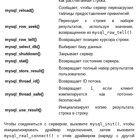
как рассчитанная строка.
Сообщает, чтобы сервер перезагрузил
mysql_reload()
таблицы предоставления привилегий.
Переходит к строке в наборе
mysql_row_seek()
результатов, используя значение,
возвращенное из
mysql_row_tell()
.
mysql_row_tell()
Возвращает позицию курсора строки.
mysql_select_db()
Выбирает базу данных.
mysql_shutdown()
Закрывает сервер.
mysql_stat()
Возвращает состояние сервера.
Возвращает полный набор результатов
mysql_store_result()
пользователю.
mysql_thread_id()
Возвращает ID потока.
Возвращает 1, если клиент
mysql_thread_safe()
компилируется как поточно-
безопасный.
Инициализирует копию результата
mysql_use_result()
строка в строку.
Чтобы соединиться с сервером, вызовите
mysql_init()
, чтобы
инициализировать драйвер подключения, затем вызовите
mysql_real_connect()
с этим драйвером (наряду с другой