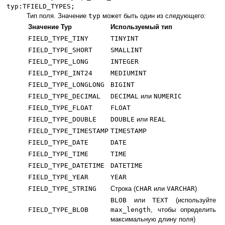
typ:TFIELD_TYPES;
Тип поля. Значение
typ
может быть один из следующего:
Значение Typ
Используемый тип
FIELD_TYPE_TINY
TINYINT
FIELD_TYPE_SHORT
SMALLINT
FIELD_TYPE_LONG
INTEGER
FIELD_TYPE_INT24
MEDIUMINT
FIELD_TYPE_LONGLONG
BIGINT
FIELD_TYPE_DECIMAL
DECIMAL
или
NUMERIC
FIELD_TYPE_FLOAT
FLOAT
FIELD_TYPE_DOUBLE
DOUBLE
или
REAL
FIELD_TYPE_TIMESTAMP
TIMESTAMP
FIELD_TYPE_DATE
DATE
FIELD_TYPE_TIME
TIME
FIELD_TYPE_DATETIME
DATETIME
FIELD_TYPE_YEAR
YEAR
FIELD_TYPE_STRING
Строка (
CHAR
или
VARCHAR
)
BLOB
или
TEXT
(используйте
FIELD_TYPE_BLOB
max_length
, чтобы определить
максимальную длину поля)