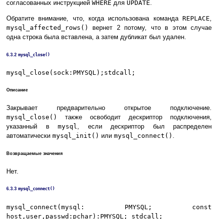
согласованных инструкцией
WHERE
для
UPDATE
.
Обратите внимание, что, когда использована команда
REPLACE
,
mysql_affected_rows()
вернет 2 потому, что в этом случае
одна строка была вставлена, а затем дубликат был удален.
6.3.2
mysql_close()
mysql_close(sock:PMYSQL);stdcall;
Описание
Закрывает предварительно открытое подключение.
mysql_close()
также освободит дескриптор подключения,
указанный в
mysql
, если дескриптор был распределен
автоматически
mysql_init()
или
mysql_connect()
.
Возвращаемые значения
Нет.
6.3.3
mysql_connect()
mysql_connect(mysql: PMYSQL; const
host,user,passwd:pchar):PMYSQL; stdcall;