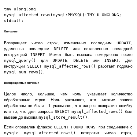
tmy_ulonglong
mysql_affected_rows(mysql:PMYSQL):TMY_ULONGLONG;
stdcall;
Описание
Возвращает число строк, измененных последним
UPDATE
,
удаленных последним
DELETE
или вставленных последней
инструкцией
INSERT
. Может быть вызвана немедленно после
mysql_query()
для
UPDATE
,
DELETE
или
INSERT
. Для
инструкции
SELECT
mysql_affected_rows()
работает подобно
mysql_num_rows()
.
Возвращаемые значения
Целое число, большее, чем ноль, указывает количество
обработанных строк. Ноль указывает, что никакие записи
обработаны не были. -1 указывает, что запрос возвратил ошибку
или то, что для запроса
SELECT
mysql_affected_rows()
был
вызван до вызова
mysql_store_result()
.
Если определен флажок
CLIENT_FOUND_ROWS
, при соединение с
mysqld
mysql_affected_rows()
возвратит число строк,