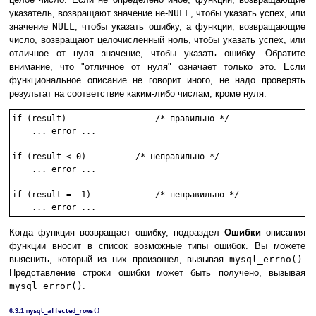
указатель, возвращают значение не-
NULL
, чтобы указать успех, или
значение
NULL
, чтобы указать ошибку, а функции, возвращающие
число, возвращают целочисленный ноль, чтобы указать успех, или
отличное от нуля значение, чтобы указать ошибку. Обратите
внимание, что "отличное от нуля" означает только это. Если
функциональное описание не говорит иного, не надо проверять
результат на соответствие каким-либо числам, кроме нуля.
if (result)                  /* правильно */

    ... error ...

if (result < 0)          /* неправильно */

    ... error ...

if (result = -1)             /* неправильно */

Когда функция возвращает ошибку, подраздел
Ошибки
описания
функции вносит в список возможные типы ошибок. Вы можете
выяснить, который из них произошел, вызывая
mysql_errno()
.
Представление строки ошибки может быть получено, вызывая
mysql_error()
.
6.3.1
mysql_affected_rows()