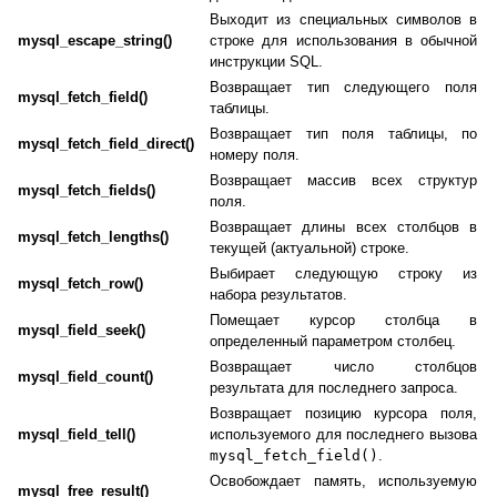
Выходит из специальных символов в
mysql_escape_string()
строке для использования в обычной
инструкции SQL.
Возвращает тип следующего поля
mysql_fetch_field()
таблицы.
Возвращает тип поля таблицы, по
mysql_fetch_field_direct()
номеру поля.
Возвращает массив всех структур
mysql_fetch_fields()
поля.
Возвращает длины всех столбцов в
mysql_fetch_lengths()
текущей (актуальной) строке.
Выбирает следующую строку из
mysql_fetch_row()
набора результатов.
Помещает курсор столбца в
mysql_field_seek()
определенный параметром столбец.
Возвращает число столбцов
mysql_field_count()
результата для последнего запроса.
Возвращает позицию курсора поля,
mysql_field_tell()
используемого для последнего вызова
mysql_fetch_field()
.
Освобождает память, используемую
mysql_free_result()