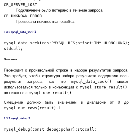
CR_SERVER_LOST
Подключение было потеряно в течение запроса.
CR_UNKNOWN_ERROR
Произошла неизвестная ошибка.
6.3.6
mysql_data_seek()
mysql_data_seek(res:PMYSQL_RES;offset:TMY_ULONGLONG);
stdcall;
Описание
Переходит к произвольной строке в наборе результатов запроса.
Это требует, чтобы структура набора результата содержала весь
результат запроса, так что
mysql_data_seek()
может
использоваться только в конъюнкции с
mysql_store_result()
,
но никак не с
mysql_use_result()
.
Смещение должно быть значением в диапазоне от 0 до
mysql_num_rows(result)-1
.
6.3.7
mysql_debug()
mysql_debug(const debug:pchar);stdcall;