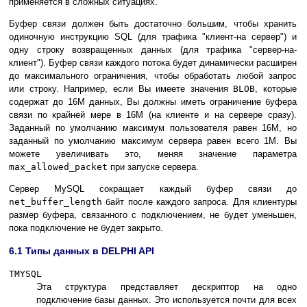
применяется в сложных ситуациях.
Буфер связи должен быть достаточно большим, чтобы хранить
одиночную инструкцию SQL (для трафика "клиент-на сервер") и
одну строку возвращенных данных (для трафика "сервер-на-
клиент"). Буфер связи каждого потока будет динамически расширен
до максимального ограничения, чтобы обработать любой запрос
или строку. Например, если Вы имеете значения
BLOB
, которые
содержат до 16M данных, Вы должны иметь ограничение буфера
связи по крайней мере в 16M (на клиенте и на сервере сразу).
Заданный по умолчанию максимум пользователя равен 16M, но
заданный по умолчанию максимум сервера равен всего 1M. Вы
можете увеличивать это, меняя значение параметра
max_allowed_packet
при запуске сервера.
Сервер MySQL сокращает каждый буфер связи до
net_buffer_length
байт после каждого запроса. Для клиентуры
размер буфера, связанного с подключением, не будет уменьшен,
пока подключение не будет закрыто.
6.1 Типы данных в DELPHI API
TMYSQL
Эта структура представляет дескриптор на одно
подключение базы данных. Это используется почти для всех