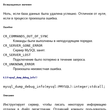
Возвращаемые значения
Ноль, если база данных была удалена успешно. Отличное от нуля,
если в процессе произошла ошибка.
Ошибки
CR_COMMANDS_OUT_OF_SYNC
Команды были выполнены в неподходящем порядке.
CR_SERVER_GONE_ERROR
Сервер MySQL занят.
CR_SERVER_LOST
Подключение было потеряно в течение запроса.
CR_UNKNOWN_ERROR
Произошла неизвестная ошибка.
6.3.9
mysql_dump_debug_info()
mysql_dump_debug_info(mysql:PMYSQL):integer;stdcall;
Описание
Инструктирует сервер, чтобы писать некоторую информацию
отладки в файл регистрации. Отдавший команду пользователь