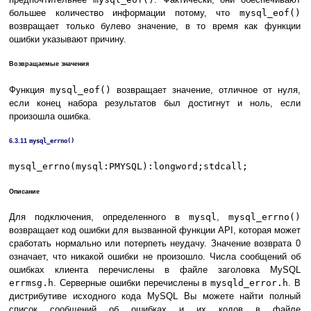
большее количество информации потому, что
mysql_eof()
возвращает только булево значение, в то время как функции
ошибки указывают причину.
Возвращаемые значения
Функция
mysql_eof()
возвращает значение, отличное от нуля,
если конец набора результатов был достигнут и ноль, если
произошла ошибка.
6.3.11
mysql_errno()
mysql_errno(mysql:PMYSQL):longword;stdcall;
Описание
Для подключения, определенного в
mysql
,
mysql_errno()
возвращает код ошибки для вызванной функции API, которая может
сработать нормально или потерпеть неудачу. Значение возврата 0
означает, что никакой ошибки не произошло. Числа сообщений об
ошибках клиента перечислены в файле заголовка MySQL
errmsg.h
. Серверные ошибки перечислены в
mysqld_error.h
. В
дистрибутиве исходного кода MySQL Вы можете найти полный
список сообщений об ошибках и их кодов в файле