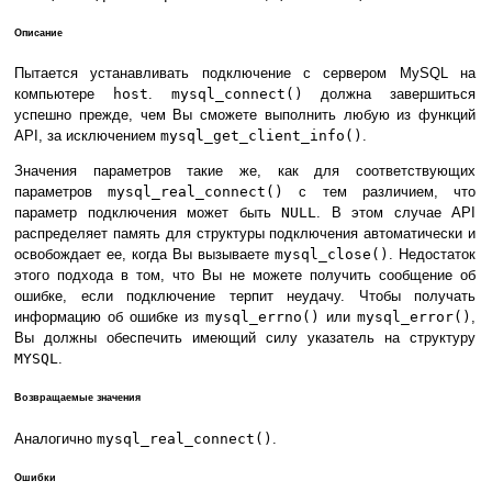
Описание
Пытается устанавливать подключение с сервером MySQL на
компьютере
host
.
mysql_connect()
должна завершиться
успешно прежде, чем Вы сможете выполнить любую из функций
API, за исключением
mysql_get_client_info()
.
Значения параметров такие же, как для соответствующих
параметров
mysql_real_connect()
с тем различием, что
параметр подключения может быть
NULL
. В этом случае API
распределяет память для структуры подключения автоматически и
освобождает ее, когда Вы вызываете
mysql_close()
. Недостаток
этого подхода в том, что Вы не можете получить сообщение об
ошибке, если подключение терпит неудачу. Чтобы получать
информацию об ошибке из
mysql_errno()
или
mysql_error()
,
Вы должны обеспечить имеющий силу указатель на структуру
MYSQL
.
Возвращаемые значения
Аналогично
mysql_real_connect()
.
Ошибки