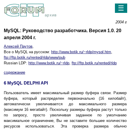
☰
архив
2004 г
MySQL: Руководство разработчика. Версия 1.0. 20
апреля 2004 г.
Алексей Паутов
,
Все о MySQL на русском:
http://www.botik.ru/~rldp/mysql.htm
,
ftp://ftp.botik.ru/rented/rldp/www/pub
Russian LDP:
http://www.botik.ru/~rldp
,
ftp://ftp.botik.ru/rented/rldp
содержание
6 MySQL DELPHI API
Пользователь имеет максимальный размер буфера связи. Размер
буфера, который распределен первоначально (16 килобайт),
автоматически увеличивается до максимального размера
(максимум 16 мегабайт). Поскольку размеры буфера растут только
по запросу, просто увеличивая заданное по умолчанию
максимальное ограничение, Вы не заставите большее количество
ресурсов использоваться. Эта проверка размера обычно