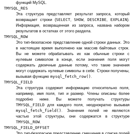
функций MySQL.
TMYSQL_RES
Эта структура представляет результат запроса, который
возвращает строки (
SELECT
,
SHOW
,
DESCRIBE
,
EXPLAIN
).
Информация, возвращенная из запроса, названа набором
результатов в остатках от этого раздела.
TMYSQL_ROW
Это тип-безопасное представление одной строки данных. Это
в настоящее время выполнено как массив байтовых строк.
Вы не можете обрабатывать их как обычные строки с
нулевым символом в конце, если значения поля могут
содержать двоичные данные потому, что такие значения
могут содержать нулевые символы в себе. Строки получены,
вызывая функцию
mysql_fetch_row()
.
TMYSQL_FIELD
Эта структура содержит информацию относительно поля,
например, имя поля, тип и размер. Члены описаны более
подробно ниже. Вы можете получать структуры
TMYSQL_FIELD
для каждого поля, неоднократно вызывая
mysql_fetch_field()
. Значения полей не являются
частью этой структуры, они содержатся в структуре
TMYSQL_ROW
.
TMYSQL_FIELD_OFFSET
Это тип-безопасное представление смещения в списке полей