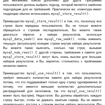
Два механизма поиска дополняют друг друга. Программы
пользователя должны выбрать подход, который является наиболее
подходящим для их требований. Практически же, клиентура имеет
тенденцию обычно использовать
mysql_store_result()
.
Преимущество
mysql_store_result()
в том, что, поскольку все
строки были переданы пользователю, Вы не только можете
обращаться к строкам последовательно, Вы можете также
двигаться обратно в наборе результатов, используя
mysql_data_seek()
или
mysql_row_seek()
, чтобы изменить
текущую (актуальную) позицию строки внутри набора результатов.
Вы можете также выяснять, сколько там строк, вызывая
mysql_num_rows()
. С другой стороны, требования к памяти для
mysql_store_result()
могут быть очень высоки для больших
наборов результатов, и Вы, вероятно, столкнетесь с проблемами
нехватки памяти.
Преимущество
mysql_use_result()
в том, что пользователь
требует меньшего количества памяти для набора результатов
потому, что это поддерживает только одну строку одновременно (и
потому, что имеется меньшее количество дополнительных
распределений для заголовков, так что
mysql_use_result()
может быть быстрее). Недостаток: Вы должны обработать каждую
строку быстро, чтобы не держать занятым сервер. Вы не имеете
произвольного доступа к строкам внутри набора результатов (Вы