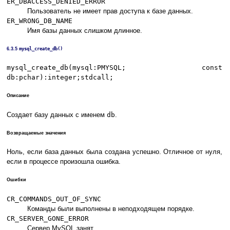
ER_DBACCESS_DENIED_ERROR
Пользователь не имеет прав доступа к базе данных.
ER_WRONG_DB_NAME
Имя базы данных слишком длинное.
6.3.5
mysql_create_db()
mysql_create_db(mysql:PMYSQL; const
db:pchar):integer;stdcall;
Описание
Создает базу данных с именем
db
.
Возвращаемые значения
Ноль, если база данных была создана успешно. Отличное от нуля,
если в процессе произошла ошибка.
Ошибки
CR_COMMANDS_OUT_OF_SYNC
Команды были выполнены в неподходящем порядке.
CR_SERVER_GONE_ERROR
Сервер MySQL занят.