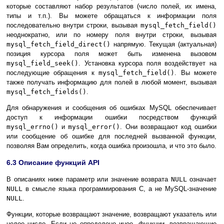
которые составляют набор результатов (число полей, их имена,
типы и т.п.). Вы можете обращаться к информации поля
последовательно внутри строки, вызывая
mysql_fetch_field()
неоднократно, или по номеру поля внутри строки, вызывая
mysql_fetch_field_direct()
напрямую. Текущая (актуальная)
позиция курсора поля может быть изменена вызовом
mysql_field_seek()
. Установка курсора поля воздействует на
последующие обращения к
mysql_fetch_field()
. Вы можете
также получать информацию для полей в любой момент, вызывая
mysql_fetch_fields()
.
Для обнаружения и сообщения об ошибках MySQL обеспечивает
доступ к информации ошибки посредством функций
mysql_errno()
и
mysql_error()
. Они возвращают код ошибки
или сообщение об ошибке для последней вызванной функции,
позволяя Вам определить, когда ошибка произошла, и что это было.
6.3 Описание функций API
В описаниях ниже параметр или значение возврата
NULL
означает
NULL
в смысле языка программирования C, а не MySQL-значение
NULL
.
Функции, которые возвращают значение, возвращают указатель или
целое число. Если не определено иное, функции, возвращающие