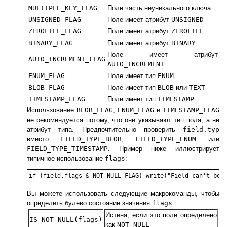
MULTIPLE_KEY_FLAG
Поле часть неуникального ключа
UNSIGNED_FLAG
Поле имеет атрибут
UNSIGNED
ZEROFILL_FLAG
Поле имеет атрибут
ZEROFILL
BINARY_FLAG
Поле имеет атрибут
BINARY
Поле имеет атрибут
AUTO_INCREMENT_FLAG
AUTO_INCREMENT
ENUM_FLAG
Поле имеет тип
ENUM
BLOB_FLAG
Поле имеет тип
BLOB
или
TEXT
TIMESTAMP_FLAG
Поле имеет тип
TIMESTAMP
Использование
BLOB_FLAG
,
ENUM_FLAG
и
TIMESTAMP_FLAG
не рекомендуется потому, что они указывают тип поля, а не
атрибут типа. Предпочтительно проверить
field.typ
вместо
FIELD_TYPE_BLOB
,
FIELD_TYPE_ENUM
или
FIELD_TYPE_TIMESTAMP
. Пример ниже иллюстрирует
типичное использование
flags
:
Вы можете использовать следующие макрокоманды, чтобы
определить булево состояние значения
flags
:
Истина, если это поле определено
IS_NOT_NULL(flags)
как
NOT NULL