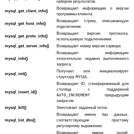
набором результатов.
Возвращает информацию о версии
mysql_get_client_info()
программы-клиента.
Возвращает строку, описывающую
mysql_get_host_info()
подключение.
Возвращает версию протокола,
mysql_get_proto_info()
используемую подключением.
mysql_get_server_info()
Возвращает номер версии сервера.
Возвращает информацию
mysql_info()
относительно недавно выполненного
запроса.
Получает или инициализирует
mysql_init()
структуру
MYSQL
.
Возвращает ID, сгенерированный для
столбца с поддержкой
mysql_insert_id()
AUTO_INCREMENT
предыдущим
запросом.
mysql_kill()
Уничтожает заданный поток.
Возвращает имена баз данных,
mysql_list_dbs()
соответствующие простому
регулярному выражению.
Возвращает имена полей,