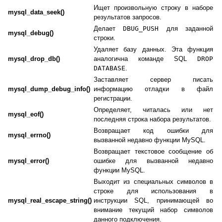
Ищет произвольную строку в наборе
mysql_data_seek()
результатов запросов.
Делает
DBUG_PUSH
для заданной
mysql_debug()
строки.
Удаляет базу данных. Эта функция
mysql_drop_db()
аналогична команде SQL
DROP
DATABASE
.
Заставляет сервер писать
mysql_dump_debug_info()
информацию отладки в файл
регистрации.
Определяет, читалась или нет
mysql_eof()
последняя строка набора результатов.
Возвращает код ошибки для
mysql_errno()
вызванной недавно функции MySQL.
Возвращает текстовое сообщение об
mysql_error()
ошибке для вызванной недавно
функции MySQL.
Выходит из специальных символов в
строке для использования в
mysql_real_escape_string()
инструкции SQL, принимающей во
внимание текущий набор символов
данного подключения.