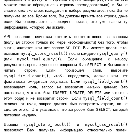
можете только обращаться к строкам последовательно), и Вы не
знаете, сколько строк находится в наборе результатов, пока Вы не
получите их все. Кроме того, Вы должны принять все строки, даже
если Вы определяете в середине поиска, что уже нашли ту
информацию, которую Вы искали.
API позволяет клиентам ответить соответственно на запросы
(получая строки только по мере необходимости) без того, чтобы
знать, является или нет запрос
SELECT
. Вы можете делать это,
вызывая
mysql_store_result()
после каждого
mysql_query()
(или
mysql_real_query()
). Если обращение к набору
результатов прошло успешно, запросом был
SELECT
, и Вы можете
читать строки. Если произошел сбой, вызовите
mysql_field_count()
, чтобы определить, должен или нет
фактически ожидаться результат. Если
mysql_field_count()
возвращает ноль, запрос не возвратил никаких данных (это
показывает, что это был
INSERT
,
UPDATE
,
DELETE
или что-то в
этом роде) и не возвратит строки. Если
mysql_field_count()
отличен от нуля, запрос должен был возвратить строки, но не
сделал этого. Это указывает, что запросом был
SELECT
, который
потерпел неудачу.
Вызовы
mysql_store_result()
и
mysql_use_result()
позволяют Вам получать информацию относительно полей,