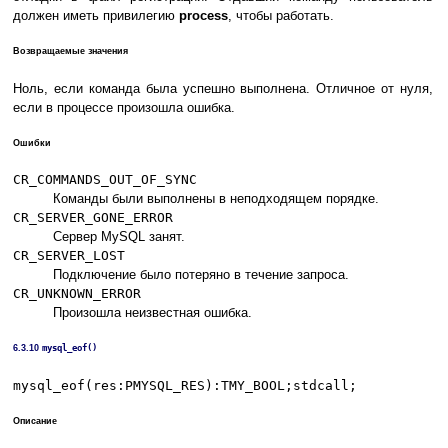
должен иметь привилегию
process
, чтобы работать.
Возвращаемые значения
Ноль, если команда была успешно выполнена. Отличное от нуля,
если в процессе произошла ошибка.
Ошибки
CR_COMMANDS_OUT_OF_SYNC
Команды были выполнены в неподходящем порядке.
CR_SERVER_GONE_ERROR
Сервер MySQL занят.
CR_SERVER_LOST
Подключение было потеряно в течение запроса.
CR_UNKNOWN_ERROR
Произошла неизвестная ошибка.
6.3.10
mysql_eof()
mysql_eof(res:PMYSQL_RES):TMY_BOOL;stdcall;
Описание