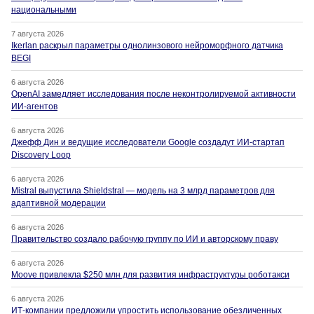
национальными
7 августа 2026
Ikerlan раскрыл параметры однолинзового нейроморфного датчика
BEGI
6 августа 2026
OpenAI замедляет исследования после неконтролируемой активности
ИИ-агентов
6 августа 2026
Джефф Дин и ведущие исследователи Google создадут ИИ-стартап
Discovery Loop
6 августа 2026
Mistral выпустила Shieldstral — модель на 3 млрд параметров для
адаптивной модерации
6 августа 2026
Правительство создало рабочую группу по ИИ и авторскому праву
6 августа 2026
Moove привлекла $250 млн для развития инфраструктуры роботакси
6 августа 2026
ИТ-компании предложили упростить использование обезличенных