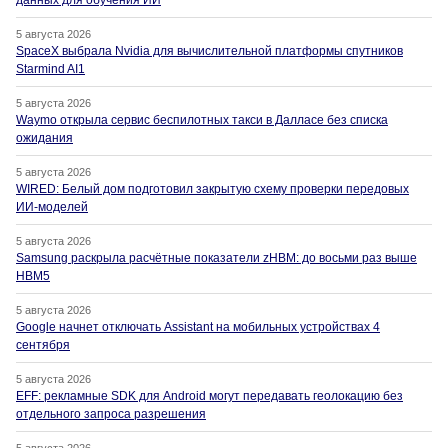
данных для обучения ИИ
5 августа 2026
SpaceX выбрала Nvidia для вычислительной платформы спутников
Starmind AI1
5 августа 2026
Waymo открыла сервис беспилотных такси в Далласе без списка
ожидания
5 августа 2026
WIRED: Белый дом подготовил закрытую схему проверки передовых
ИИ-моделей
5 августа 2026
Samsung раскрыла расчётные показатели zHBM: до восьми раз выше
HBM5
5 августа 2026
Google начнет отключать Assistant на мобильных устройствах 4
сентября
5 августа 2026
EFF: рекламные SDK для Android могут передавать геолокацию без
отдельного запроса разрешения