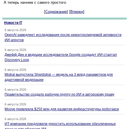
А теперь начнем с самого простого.
[
Содержание
] [
Вперед
]
Новости IT
6 августа 2026
OpenAI замедляет исследования после неконтролируемой активности
ИИ-агентов
6 августа 2026
Джефф Дин и ведущие исследователи Google создадут ИИ-стартап
Discovery Loop
6 августа 2026
Mistral выпустила Shieldstral — модель на 3 млрд параметров для
адаптивной модерации
6 августа 2026
Правительство создало рабочую группу по ИИ и авторскому праву
6 августа 2026
Moove привлекла $250 млн для развития инфраструктуры роботакси
6 августа 2026
ИТ-компании предложили упростить использование обезличенных