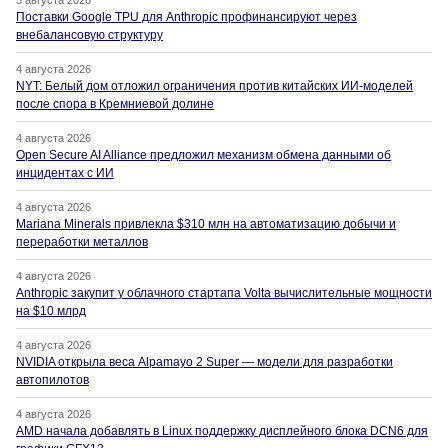
5 августа 2026
Поставки Google TPU для Anthropic профинансируют через
внебалансовую структуру
4 августа 2026
NYT: Белый дом отложил ограничения против китайских ИИ-моделей
после спора в Кремниевой долине
4 августа 2026
Open Secure AI Alliance предложил механизм обмена данными об
инцидентах с ИИ
4 августа 2026
Mariana Minerals привлекла $310 млн на автоматизацию добычи и
переработки металлов
4 августа 2026
Anthropic закупит у облачного стартапа Volta вычислительные мощности
на $10 млрд
4 августа 2026
NVIDIA открыла веса Alpamayo 2 Super — модели для разработки
автопилотов
4 августа 2026
AMD начала добавлять в Linux поддержку дисплейного блока DCN6 для