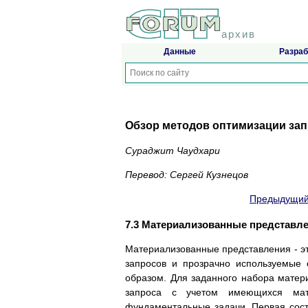
архив
Данные
Разраб
Обзор методов оптимизации зап
Сураджит Чаудхари
Перевод: Сергей Кузнецов
Предыдущий
7.3 Материализованные представл
Материализованные представления - эт
запросов и прозрачно используемые
образом. Для заданного набора матер
запроса с учетом имеющихся мат
фундаментальные задачи. Первая сост