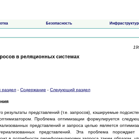
отка
Безопасность
Инфраструктур
19
росов в реляционных системах
 раздел
-
Содержание
-
Следующий раздел
ения
о результаты представлений (т.е. запросов), кэшируемые подсист
 оптимизатором. Проблема оптимизации формулируется следу
иализованных представлений и запроса целью является оптимиз
ериализованных представлений. Эта проблема порождает 
оит в потребности переформулировки запроса таким образом, ч