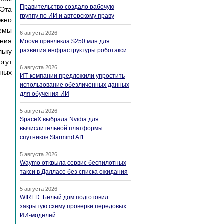
Правительство создало рабочую
 Эта
группу по ИИ и авторскому праву
лжно
лемы
6 августа 2026
ения
Moove привлекла $250 млн для
развития инфраструктуры роботакси
льку
огут
6 августа 2026
нных
ИТ-компании предложили упростить
использование обезличенных данных
для обучения ИИ
5 августа 2026
SpaceX выбрала Nvidia для
вычислительной платформы
спутников Starmind AI1
5 августа 2026
Waymo открыла сервис беспилотных
такси в Далласе без списка ожидания
5 августа 2026
WIRED: Белый дом подготовил
закрытую схему проверки передовых
ИИ-моделей