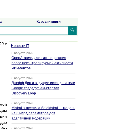
а
Курсы и книги
🔍
99 г
Новости IT
6 августа 2026
OpenAI замедляет исследования
после неконтролируемой активности
ИИ-агентов
6 августа 2026
Джефф Дин и ведущие исследователи
Google создадут ИИ-стартап
Discovery Loop
6 августа 2026
емой
Mistral выпустила Shieldstral — модель
ющим
на 3 млрд параметров для
ация
адаптивной модерации
две
тобы
6 августа 2026