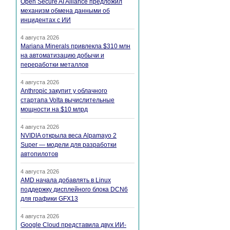
Open Secure AI Alliance предложил
механизм обмена данными об
инцидентах с ИИ
4 августа 2026
Mariana Minerals привлекла $310 млн
на автоматизацию добычи и
переработки металлов
4 августа 2026
Anthropic закупит у облачного
стартапа Volta вычислительные
мощности на $10 млрд
4 августа 2026
NVIDIA открыла веса Alpamayo 2
Super — модели для разработки
автопилотов
4 августа 2026
AMD начала добавлять в Linux
поддержку дисплейного блока DCN6
для графики GFX13
4 августа 2026
Google Cloud представила двух ИИ-