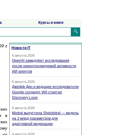
а
Курсы и книги
🔍
99 г
Новости IT
6 августа 2026
OpenAI замедляет исследования
после неконтролируемой активности
ИИ-агентов
6 августа 2026
Джефф Дин и ведущие исследователи
Google создадут ИИ-стартап
Discovery Loop
6 августа 2026
ских
Mistral выпустила Shieldstral — модель
х в
на 3 млрд параметров для
ских
адаптивной модерации
тому
 на
6 августа 2026