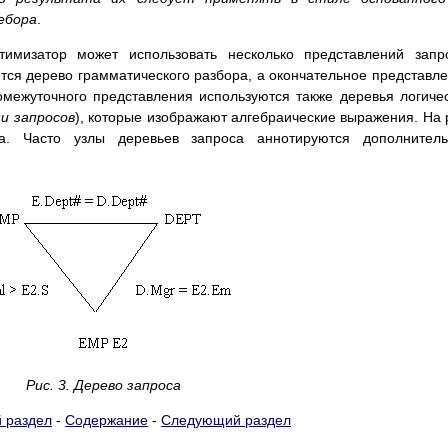
ебора
.
имизатор может использовать несколько представлений запр
ся дерево грамматического разбора, а окончательное представл
омежуточного представления используются также деревья логиче
и запросов
), которые изображают алгебраические выражения. На 
. Часто узлы деревьев запроса аннотируются дополнитель
Рис. 3. Дерево запроса
 раздел
-
Содержание
-
Следующий раздел