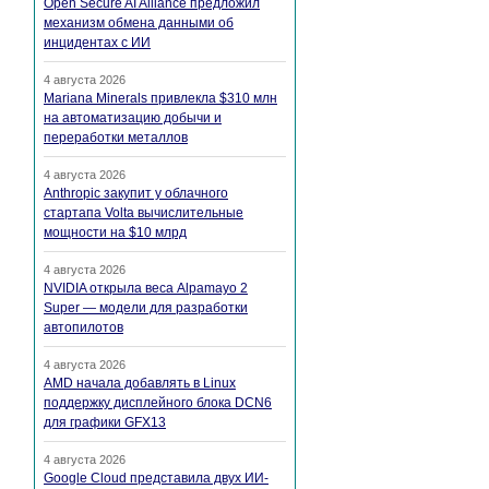
Open Secure AI Alliance предложил
механизм обмена данными об
инцидентах с ИИ
4 августа 2026
Mariana Minerals привлекла $310 млн
на автоматизацию добычи и
переработки металлов
4 августа 2026
Anthropic закупит у облачного
стартапа Volta вычислительные
мощности на $10 млрд
4 августа 2026
NVIDIA открыла веса Alpamayo 2
Super — модели для разработки
автопилотов
4 августа 2026
AMD начала добавлять в Linux
поддержку дисплейного блока DCN6
для графики GFX13
4 августа 2026
Google Cloud представила двух ИИ-