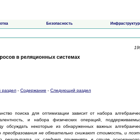
отка
Безопасность
Инфраструктур
19
росов в реляционных системах
 раздел
-
Содержание
-
Следующий раздел
анство поиска для оптимизации зависит от набора алгебраиче
валентность, и набора физических операций, поддерживаемы
ду обсуждать некоторые из обнаруженных важных алгебраиче
то
преобразования не обязательно снижают стоимость, и поэ
го результата их следует применять в стиле основанного