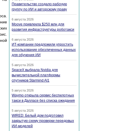
Правительство создало рабочую
группу по ИИ и авторскому праву
оса.
6 августа 2026
ение
Moove привлекла $250 млн для
ских
развития инфраструктуры роботакси
рис.
6 августа 2026
ной
ИТ-компании предложили упростить
использование обезличенных данных
для обучения ИИ
5 августа 2026
SpaceX выбрала Nvidia для
вычислительной платформы
спутников Starmind AI1
5 августа 2026
Waymo открыла сервис беспилотных
такси в Далласе без списка ожидания
5 августа 2026
WIRED: Белый дом подготовил
закрытую схему проверки передовых
ИИ-моделей