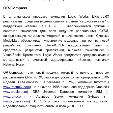
OR-Compass
В флагманском продукте компании Logic Works ERwin/ERX
реализованы средства моделирования в стиле "сущность-связь" с
поддержкой нотаций IDEF1X и IE. Обеспечивается прямая и
обратная инженерия для всех ведущих реляционных СУБД,
синхронизация логических моделей и физических схем. Система
ModelMart обеспечивает управление моделью при ее групповой
разработке. Компонент ERwin/OPEN поддерживает связи со
средствами разработки приложений, включая PowerBuilder и
VisualBasic. Кроме того, Logic Works предлагает средство обмена
метаданными с системой моделирования объектов компании
Retional Rose.
OR-Compass - это новый продукт, который не является простым
расширением ERwin/ERX, хотя и допускается импортирование ERX-
модели. OR-Compass 1.0 работает с СУБД компании Informix (
www.informix.com
), но в начале 1998 г. обещана поддержка Oracle8 (
www.oracle.com
), DB2 Universal Database компании IBM (
www.ibm.com
) и Adaptive Server компании Sybase (
www.sybase.com
). В OR-Compass используется методология
моделирования "сущность-связь" в нотации IDEF1X.