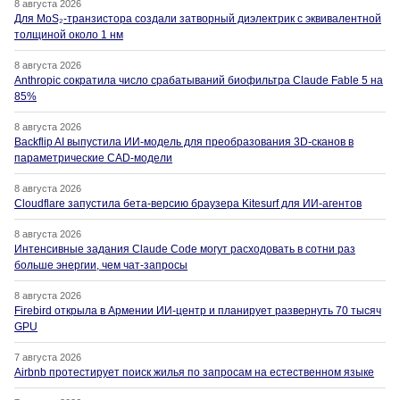
8 августа 2026
Для MoS₂-транзистора создали затворный диэлектрик с эквивалентной
толщиной около 1 нм
8 августа 2026
Anthropic сократила число срабатываний биофильтра Claude Fable 5 на
85%
8 августа 2026
Backflip AI выпустила ИИ-модель для преобразования 3D-сканов в
параметрические CAD-модели
8 августа 2026
Cloudflare запустила бета-версию браузера Kitesurf для ИИ-агентов
8 августа 2026
Интенсивные задания Claude Code могут расходовать в сотни раз
больше энергии, чем чат-запросы
8 августа 2026
Firebird открыла в Армении ИИ-центр и планирует развернуть 70 тысяч
GPU
7 августа 2026
Airbnb протестирует поиск жилья по запросам на естественном языке