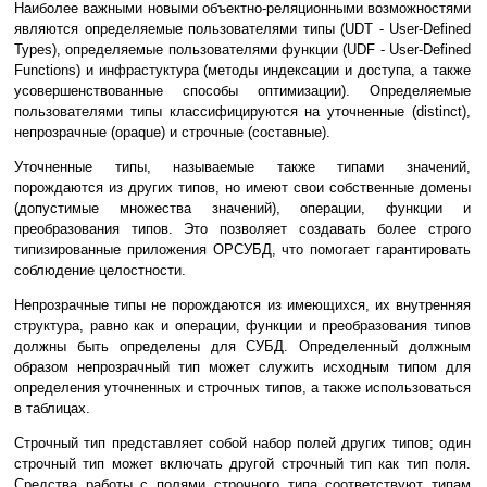
Наиболее важными новыми объектно-реляционными возможностями
являются определяемые пользователями типы (UDT - User-Defined
Types), определяемые пользователями функции (UDF - User-Defined
Functions) и инфрастуктура (методы индексации и доступа, а также
усовершенствованные способы оптимизации). Определяемые
пользователями типы классифицируются на уточненные (distinct),
непрозрачные (opaque) и строчные (составные).
Уточненные типы, называемые также типами значений,
порождаются из других типов, но имеют свои собственные домены
(допустимые множества значений), операции, функции и
преобразования типов. Это позволяет создавать более строго
типизированные приложения ОРСУБД, что помогает гарантировать
соблюдение целостности.
Непрозрачные типы не порождаются из имеющихся, их внутренняя
структура, равно как и операции, функции и преобразования типов
должны быть определены для СУБД. Определенный должным
образом непрозрачный тип может служить исходным типом для
определения уточненных и строчных типов, а также использоваться
в таблицах.
Строчный тип представляет собой набор полей других типов; один
строчный тип может включать другой строчный тип как тип поля.
Средства работы с полями строчного типа соответствуют типам