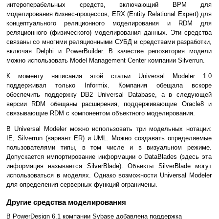
интероперабельных средств, включающий BPM для
моделирования бизнес-процессов, ERX (Entity Relational Expert) для
концептуального реляционного моделирования и RDM для
реляционного (физического) моделирования данных. Эти средства
связаны со многими реляционными СУБД и средствами разработки,
включая Delphi и PowerBuilder. В качестве репозитория модели
можно использовать Model Management Center компании Silverrun.
К моменту написания этой статьи Universal Modeler 1.0
поддерживал только Informix. Компания обещала вскоре
обеспечить поддержку DB2 Universal Database, а в следующей
версии RDM обещаны расширения, поддерживающие Oracle8 и
связывающие RDM с компонентом объектного моделирования.
В Universal Modeler можно использовать три модельных нотации:
IE, Silverrun (вариант ER) и UML. Можно создавать определяемые
пользователями типы, в том числе и в визуальном режиме.
Допускается импортирование информации о DataBlades (здесь эта
информация называется SilverBlade). Объекты SilverBlade могут
использоваться в моделях. Однако возможности Universal Modeler
для определения серверных функций ограничены.
Другие средства моделирования
В PowerDesign 6.1 компании Sybase добавлена поддержка