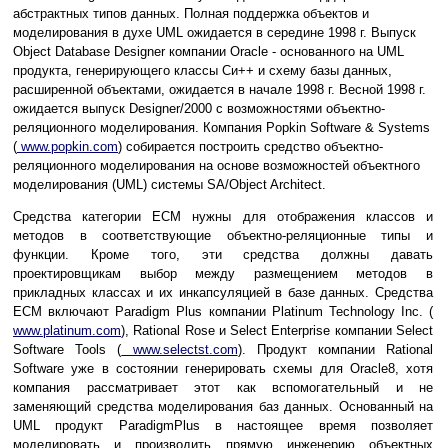
абстрактных типов данных. Полная поддержка объектов и
моделирования в духе UML ожидается в середине 1998 г. Выпуск
Object Database Designer компании Oracle - основанного на UML
продукта, генерирующего классы Си++ и схему базы данных,
расширенной объектами, ожидается в начале 1998 г. Весной 1998 г.
ожидается выпуск Designer/2000 с возможностями объектно-
реляционного моделирования. Компания Popkin Software & Systems
(
www.popkin.com
) собирается построить средство объектно-
реляционного моделирования на основе возможностей объектного
моделирования (UML) системы SA/Object Architect.
Средства категории ECM нужны для отображения классов и
методов в соответствующие объектно-реляционные типы и
функции. Кроме того, эти средства должны давать
проектировщикам выбор между размещением методов в
прикладных классах и их инкапсуляцией в базе данных. Средства
ECM включают Paradigm Plus компании Platinum Technology Inc. (
www.platinum.com
), Rational Rose и Select Enterprise компании Select
Software Tools (
www.selectst.com
). Продукт компании Rational
Software уже в состоянии генерировать схемы для Oracle8, хотя
компания рассматривает этот как вспомогательный и не
заменяющий средства моделирования баз данных. Основанный на
UML продукт ParadigmPlus в настоящее время позволяет
моделировать и производить прямую инженерию объектных