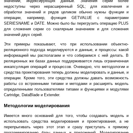
значений, индексирующих данные. Значения серий более
недоступны через нерасширенный SQL; для извлечения и
обработки значений и рядов целиком обычно нужны функции и
операции, например, функция GETVALUE с параметрами
SERIESNAME и DATE. Можно было бы перегрузить операцию PLUS
для сложения серии со скалярным значением и для сложения
значений двух серий.
Эти примеры показывают, что при использовании объектно-
реляционного подхода моделируются и данные, и процессы: какой
информацией мы располагаем и что собираемся с ней делать. В
реляционных же базах данных поддерживается лишь ограниченная
инкапсуляция операций и процессов. Очевидно, что методологии и
средства проектирования теперь должны моделировать и данные, и
операции. Кроме того, эти средства должны давать возможность
работы со встроенными типами и методами и расширять модель
определенными пользователями типами и функциями и модулями
Cartridge, DataBlade и Extender.
Методологии моделирования
Имеется много оснований для того, чтобы создавать модель и
использовать средства моделирования и проектирования, а не
перепрыгивать через этот этап и сразу приступать к прямому
программированию базы данных и приложений. Моделирование