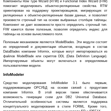
Компоненты Row Type Wizard (RTW) и Functional Index Wizard (FIW)
помогают моделировать объектно-реляционные свойства. RTW
ориентирован на поддержку проектировщиков, мигрирующих от
реляционных к объектно-реляционным базам данных, и позволяет
произвести строчный тип на основе выбранных столбцов таблицы.
Компонент не дает возможности просто определить строчный тип.
FIW кажется более полезным, позволяя определить индекс для
таблицы на основе вычисляемого поля.
Полезным механизмом являются ModelBlades. Эти модули состоят
из определений и документации объектов, входящих в состав
DataBlades компании Informix, которые могут импортироваться из
файлов ModelBlade или скриптов DDL (Data Definition Language).
Импортируемые объекты могут включаться в определяемые
пользователями модели.
InfoModeler
Средство моделирования InfoModeler 3.1 было первым,
поддерживающим ОРСУБД на основе связей с продуктами
компании Informix. В этой версии также обеспечивается
возможность генерации схем для DB2 Universal Database.
Отличительной особенностью системы является поддержка
концептуального моделирования в стиле FORML. Кроме того,