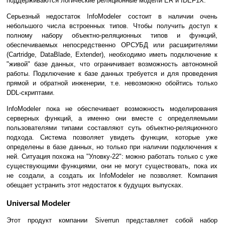
поддерживаются логические реляционные модели ER и IDEF1X.
Серьезный недостаток InfoModeler состоит в наличии очень
небольшого числа встроенных типов. Чтобы получить доступ к
полному набору объектно-реляционных типов и функций,
обеспечиваемых непосредственно ОРСУБД или расширителями
(Cartridge, DataBlade, Extender), необходимо иметь подключение к
"живой" базе данных, что ограничивает возможность автономной
работы. Подключение к базе данных требуется и для проведения
прямой и обратной инженерии, т.е. невозможно обойтись только
DDL-скриптами.
InfoModeler пока не обеспечивает возможность моделирования
серверных функций, а именно они вместе с определяемыми
пользователями типами составляют суть объектно-реляционного
подхода. Система позволяет увидеть функции, которые уже
определены в базе данных, но только при наличии подключения к
ней. Ситуация похожа на "Уловку-22": можно работать только с уже
существующими функциями, они не могут существовать, пока их
не создали, а создать их InfoModeler не позволяет. Компания
обещает устранить этот недостаток к будущих выпусках.
Universal Modeler
Этот продукт компании Siverrun представляет собой набор