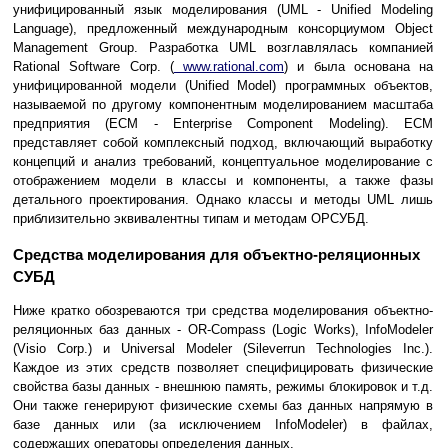
унифицированный язык моделирования (UML - Unified Modeling
Language), предложенный международным консорциумом Object
Management Group. Разработка UML возглавлялась компанией
Rational Software Corp. (
www.rational.com
) и была основана на
унифицированной модели (Unified Model) программных объектов,
называемой по другому компонентным моделированием масштаба
предприятия (ECM - Enterprise Component Modeling). ECM
представляет собой комплексный подход, включающий выработку
концепций и анализ требований, концептуальное моделирование с
отображением модели в классы и компоненты, а также фазы
детального проектирования. Однако классы и методы UML лишь
приблизительно эквивалентны типам и методам ОРСУБД.
Средства моделирования для объектно-реляционных
СУБД
Ниже кратко обозреваются три средства моделирования объектно-
реляционных баз данных - OR-Compass (Logic Works), InfoModeler
(Visio Corp.) и Universal Modeler (Sileverrun Technologies Inc.).
Каждое из этих средств позволяет специфицировать физические
свойства базы данных - внешнюю память, режимы блокировок и т.д.
Они также генерируют физические схемы баз данных напрямую в
базе данных или (за исключением InfoModeler) в файлах,
содержащих операторы определения данных.