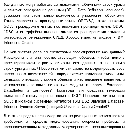
баз данных могут работать со знакомыми табличными структурами
и языками определения данными (DDL - Data Definition Languages),
усваивая при этом новые возможности управления объектами.
Языки запросов и процедурные языки ОРСУБД также знакомы:
SQL3, процедурные языки, поставляемые производителем, ODBC,
JDBC и интерфейсы вызовов являются расширениями языков и
интерфейсов реляционных СУБД. Хорошо известны лидеры - IBM,
Informix и Oracle.
Но как обстоят дела со средствами проектирования баз данных?
Расширены ли они соответствующим образом, чтобы помочь
проектировщикам строить объекты баз данных, а не только
структуры данных? Позволяют ли эти средства моделировать весь
набор новых возможностей - определяемые пользователями типы,
функции, операции, сложные объекты и наследование равно как и
использовать готовые объектные модули в форме Extenders,
DataBlades и Cartridges? Производят ли средства генерации
физической схемы хорошие скрипты DDL? Понимают ли они язык
SQL3 и нюансы системных каталогов IBM DB2 Universal Database,
Informix Dynamic Server (с опцией Universal Data) и Oracle8?
В статье представлен обзор объектно-реляционных возможностей,
требуемых от средств моделирования, очерчены проблемы и
проанализированы методологии моделирования, проанализированы