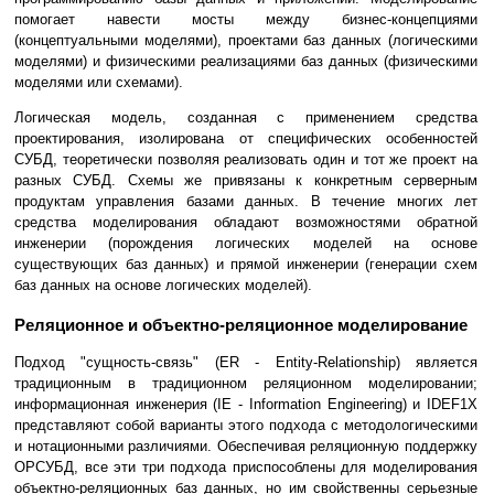
помогает навести мосты между бизнес-концепциями
(концептуальными моделями), проектами баз данных (логическими
моделями) и физическими реализациями баз данных (физическими
моделями или схемами).
Логическая модель, созданная с применением средства
проектирования, изолирована от специфических особенностей
СУБД, теоретически позволяя реализовать один и тот же проект на
разных СУБД. Схемы же привязаны к конкретным серверным
продуктам управления базами данных. В течение многих лет
средства моделирования обладают возможностями обратной
инженерии (порождения логических моделей на основе
существующих баз данных) и прямой инженерии (генерации схем
баз данных на основе логических моделей).
Реляционное и объектно-реляционное моделирование
Подход "сущность-связь" (ER - Entity-Relationship) является
традиционным в традиционном реляционном моделировании;
информационная инженерия (IE - Information Engineering) и IDEF1X
представляют собой варианты этого подхода с методологическими
и нотационными различиями. Обеспечивая реляционную поддержку
ОРСУБД, все эти три подхода приспособлены для моделирования
объектно-реляционных баз данных, но им свойственны серьезные