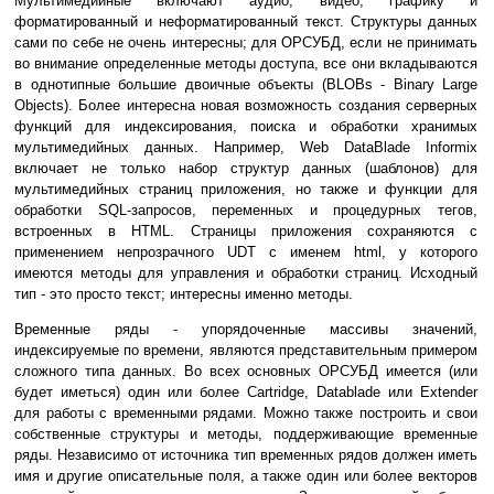
Мультимедийные включают аудио, видео, графику и
форматированный и неформатированный текст. Структуры данных
сами по себе не очень интересны; для ОРСУБД, если не принимать
во внимание определенные методы доступа, все они вкладываются
в однотипные большие двоичные объекты (BLOBs - Binary Large
Objects). Более интересна новая возможность создания серверных
функций для индексирования, поиска и обработки хранимых
мультимедийных данных. Например, Web DataBlade Informix
включает не только набор структур данных (шаблонов) для
мультимедийных страниц приложения, но также и функции для
обработки SQL-запросов, переменных и процедурных тегов,
встроенных в HTML. Страницы приложения сохраняются с
применением непрозрачного UDT с именем html, у которого
имеются методы для управления и обработки страниц. Исходный
тип - это просто текст; интересны именно методы.
Временные ряды - упорядоченные массивы значений,
индексируемые по времени, являются представительным примером
сложного типа данных. Во всех основных ОРСУБД имеется (или
будет иметься) один или более Cartridge, Datablade или Extender
для работы с временными рядами. Можно также построить и свои
собственные структуры и методы, поддерживающие временные
ряды. Независимо от источника тип временных рядов должен иметь
имя и другие описательные поля, а также один или более векторов