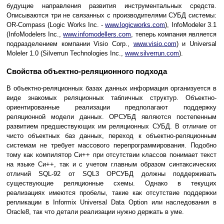
будущие направления развития инструментальных средств.
Описываются три не связанных с производителями СУБД системы:
OR-Compass (Logic Works Inc. -
www.logicworks.com
), InfoModeler 3.1
(InfoModelers Inc.,
www.infomodellers.com
, теперь компания является
подразделением компании Visio Corp.,
www.visio.com
) и Universal
Moleler 1.0 (Silverrun Technologies Inc.,
www.silverrun.com
).
Свойства объектно-реляционного подхода
В объектно-реляционных базах данных информация организуется в
виде знакомых реляционных табличных структур. Объектно-
ориентированные реализации предполагают поддержку
реляционной модели данных. ОРСУБД являются постепенным
развитием предшествующих им реляционных СУБД. В отличие от
чисто объектных баз данных, переход к объектно-реляционным
системам не требует массового перепрограммирования. Подобно
тому как компилятор Си++ при отсутствии классов понимает текст
на языке Си++, так и с учетом главным образом синтаксических
отличий SQL-92 от SQL3 ОРСУБД должны поддерживать
существующие реляционные схемы. Однако в текущих
реализациях имеются пробелы, такие как отсутствие поддержки
репликации в Informix Universal Data Option или наследования в
Oracle8, так что детали реализации нужно держать в уме.