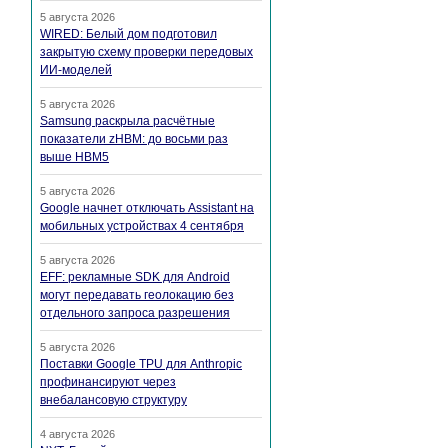
5 августа 2026
WIRED: Белый дом подготовил
закрытую схему проверки передовых
ИИ-моделей
5 августа 2026
Samsung раскрыла расчётные
показатели zHBM: до восьми раз
выше HBM5
5 августа 2026
Google начнет отключать Assistant на
мобильных устройствах 4 сентября
5 августа 2026
EFF: рекламные SDK для Android
могут передавать геолокацию без
отдельного запроса разрешения
5 августа 2026
Поставки Google TPU для Anthropic
профинансируют через
внебалансовую структуру
4 августа 2026