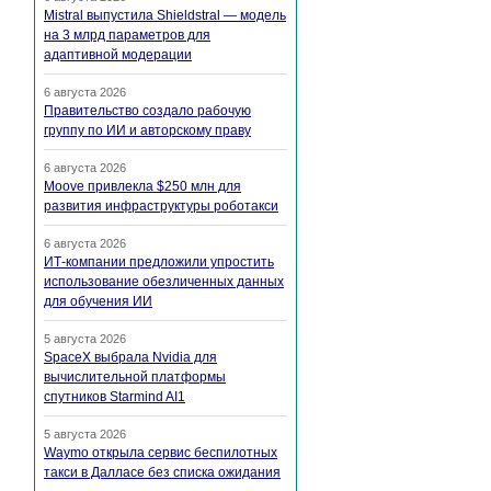
Mistral выпустила Shieldstral — модель
на 3 млрд параметров для
адаптивной модерации
6 августа 2026
Правительство создало рабочую
группу по ИИ и авторскому праву
6 августа 2026
Moove привлекла $250 млн для
развития инфраструктуры роботакси
6 августа 2026
ИТ-компании предложили упростить
использование обезличенных данных
для обучения ИИ
5 августа 2026
SpaceX выбрала Nvidia для
вычислительной платформы
спутников Starmind AI1
5 августа 2026
Waymo открыла сервис беспилотных
такси в Далласе без списка ожидания