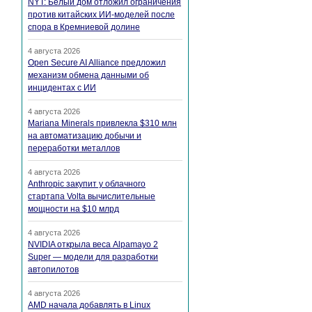
NYT: Белый дом отложил ограничения
против китайских ИИ-моделей после
спора в Кремниевой долине
4 августа 2026
Open Secure AI Alliance предложил
механизм обмена данными об
инцидентах с ИИ
4 августа 2026
Mariana Minerals привлекла $310 млн
на автоматизацию добычи и
переработки металлов
4 августа 2026
Anthropic закупит у облачного
стартапа Volta вычислительные
мощности на $10 млрд
4 августа 2026
NVIDIA открыла веса Alpamayo 2
Super — модели для разработки
автопилотов
4 августа 2026
AMD начала добавлять в Linux