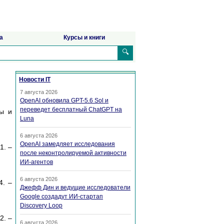
а
Курсы и книги
🔍
Новости IT
7 августа 2026
OpenAI обновила GPT-5.6 Sol и
переведет бесплатный ChatGPT на
сы и
Luna
6 августа 2026
OpenAI замедляет исследования
1. –
после неконтролируемой активности
ИИ-агентов
6 августа 2026
4. –
Джефф Дин и ведущие исследователи
Google создадут ИИ-стартап
Discovery Loop
2. –
6 августа 2026