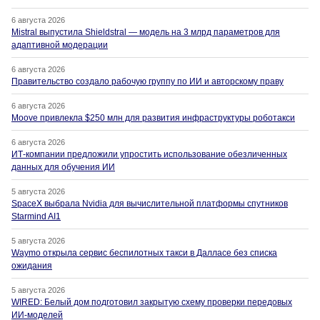
6 августа 2026
Mistral выпустила Shieldstral — модель на 3 млрд параметров для
адаптивной модерации
6 августа 2026
Правительство создало рабочую группу по ИИ и авторскому праву
6 августа 2026
Moove привлекла $250 млн для развития инфраструктуры роботакси
6 августа 2026
ИТ-компании предложили упростить использование обезличенных
данных для обучения ИИ
5 августа 2026
SpaceX выбрала Nvidia для вычислительной платформы спутников
Starmind AI1
5 августа 2026
Waymo открыла сервис беспилотных такси в Далласе без списка
ожидания
5 августа 2026
WIRED: Белый дом подготовил закрытую схему проверки передовых
ИИ-моделей