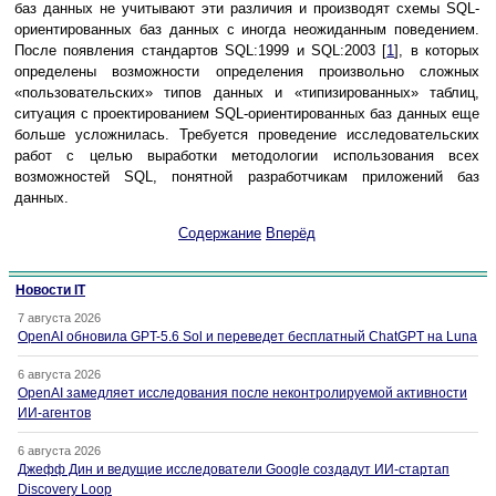
баз данных не учитывают эти различия и производят схемы SQL-
ориентированных баз данных с иногда неожиданным поведением.
После появления стандартов SQL:1999 и SQL:2003 [
1
], в которых
определены возможности определения произвольно сложных
«пользовательских» типов данных и «типизированных» таблиц,
ситуация с проектированием SQL-ориентированных баз данных еще
больше усложнилась. Требуется проведение исследовательских
работ с целью выработки методологии использования всех
возможностей SQL, понятной разработчикам приложений баз
данных.
Содержание
Вперёд
Новости IT
7 августа 2026
OpenAI обновила GPT-5.6 Sol и переведет бесплатный ChatGPT на Luna
6 августа 2026
OpenAI замедляет исследования после неконтролируемой активности
ИИ-агентов
6 августа 2026
Джефф Дин и ведущие исследователи Google создадут ИИ-стартап
Discovery Loop