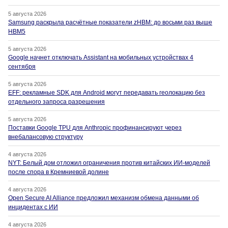
5 августа 2026
Samsung раскрыла расчётные показатели zHBM: до восьми раз выше
HBM5
5 августа 2026
Google начнет отключать Assistant на мобильных устройствах 4
сентября
5 августа 2026
EFF: рекламные SDK для Android могут передавать геолокацию без
отдельного запроса разрешения
5 августа 2026
Поставки Google TPU для Anthropic профинансируют через
внебалансовую структуру
4 августа 2026
NYT: Белый дом отложил ограничения против китайских ИИ-моделей
после спора в Кремниевой долине
4 августа 2026
Open Secure AI Alliance предложил механизм обмена данными об
инцидентах с ИИ
4 августа 2026