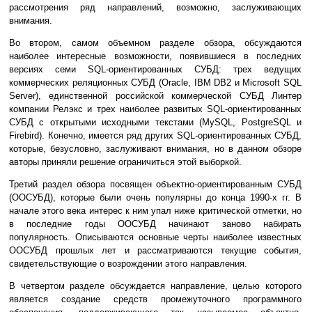
рассмотрения ряд направлений, возможно, заслуживающих
внимания.
Во втором, самом объемном разделе обзора, обсуждаются
наиболее интересные возможности, появившиеся в последних
версиях семи SQL-ориентированных СУБД: трех ведущих
коммерческих реляционных СУБД (Oracle, IBM DB2 и Microsoft SQL
Server), единственной российской коммерческой СУБД Линтер
компании Релэкс и трех наиболее развитых SQL-ориентированных
СУБД с открытыми исходными текстами (MySQL, PostgreSQL и
Firebird). Конечно, имеется ряд других SQL-ориентированных СУБД,
которые, безусловно, заслуживают внимания, но в данном обзоре
авторы приняли решение ограничиться этой выборкой.
Третий раздел обзора посвящен объектно-ориентированным СУБД
(ООСУБД), которые были очень популярны до конца 1990-х гг. В
начале этого века интерес к ним упал ниже критической отметки, но
в последние годы ООСУБД начинают заново набирать
популярность. Описываются основные черты наиболее известных
ООСУБД прошлых лет и рассматриваются текущие события,
свидетельствующие о возрождении этого направления.
В четвертом разделе обсуждается направление, целью которого
является создание средств промежуточного программного