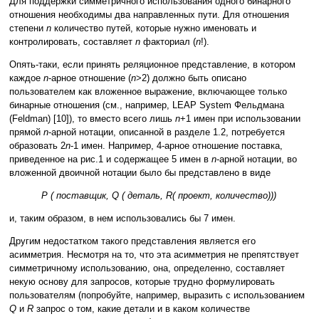
Для поддержки симметричного использования одного бинарного
отношения необходимы два направленных пути. Для отношения
степени
n
количество путей, которые нужно именовать и
контролировать, составляет
n
факториал (
n
!).
Опять-таки, если принять реляционное представление, в котором
каждое
n
-арное отношение (
n
>2) должно быть описано
пользователем как вложенное выражение, включающее только
бинарные отношения (см., например, LEAP System Фельдмана
(Feldman) [10]), то вместо всего лишь
n
+1 имен при использовании
прямой
n
-арной нотации, описанной в разделе 1.2, потребуется
образовать 2
n
-1 имен. Например, 4-арное отношение поставка,
приведенное на рис.1 и содержащее 5 имен в
n
-арной нотации, во
вложенной двоичной нотации было бы представлено в виде
P ( поставщик, Q ( деталь, R( проект, количество)))
и, таким образом, в нем использовались бы 7 имен.
Другим недостатком такого представления является его
асимметрия. Несмотря на то, что эта асимметрия не препятствует
симметричному использованию, она, определенно, составляет
некую основу для запросов, которые трудно формулировать
пользователям (попробуйте, например, выразить с использованием
Q
и
R
запрос о том, какие детали и в каком количестве