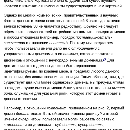
дополнительные кортежи степени
n
, удаляться существующие
кортежи и изменяться компоненты существующих в нем кортежей.
Однако во многих коммерческих, правительственных и научных
банках данных степени некоторых отношений бывают достаточно
велики (степень 30 не является редкостью). Обычно не следует
обременять пользователей потребностью помнить порядок доменов
в любом отношении (например, порядок
поставщик-деталь-
количество
в отношении
поставка
). Поэтому мы предлагаем,
чтобы пользователи имели дело не с
отношениями
с
упорядоченными доменами, а со
связями
, которые являются
2)
двойниками отношений с неупорядоченными доменами.
Для
достижения этого домены должны быть однозначно
идентифицируемы, по крайней мере, в пределах любого данного
отношения, без использования их позиции. Таким образом, там, где
существует два или более одинаковых домена, мы требуем, чтобы
в каждом случае имена доменов были уточнены отдельным
именем
роли
, служащим для указания роли, которую этот домен играет в
данном отношении.
Например, в отношении
компонент
, приведенном на рис. 2, первый
домен
деталь
может быть обозначен именем роли
суб
и второй -
именем
супер
, чтобы пользователи могли работать со связью
компонент
и ее доменами –
суб.деталь
,
супер.деталь
,