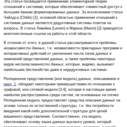
Эта статья посвящается применению элементарной теории
отношений к системам, которые обеспечивают совместный доступ к
большим банкам форматированных данных. За исключением статьи
Чайлдса (Childs) [1], основной областью применения отношений к
системам данных являются дедуктивные системы ответов на
вопросы. В статье Ливейна (Levein) и Марона (Maron) [2] приводятся
многочисленные ссылки на работы в этой области.
В отличие от этого, в данной статье рассматриваются проблемы
независимости данных
, т.е. независимости прикладных программ и
интерактивных действий от увеличения числа типов данных и
изменений представления данных, а также проблемы некоторых
видов
несогласованности данных
, которые, видимо, вызывают
наибольшее беспокойство даже в недедуктивных системах.
Реляционное представление (или модель) данных, описываемое в
разд. 1
, обладает некоторыми преимуществами по отношению к
графовой, или сетевой модели [3,4], которая в настоящее время
наиболее распространена среди систем, не основанных на логике.
Реляционная модель предоставляет средства описания данных на
основе только их естественной структуры, т.е. без потребности
введения какой-либо дополнительной структуры для целей
машинного представления. Соответственно, эта модель
обеспечивает основу языка данных высокого уровня, который