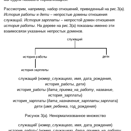
Рассмотрим, например, набор отношений, приведенный на рис.3(а).
История работы
и
дети
– непростые домены отношения
служащий
.
История зарплаты
– непростой домен отношения
история работы
. На дереве на рис.3(а) показаны именно эти
взаимосвязи указанных непростых доменов.
служащий (
номер_служащего
, имя, дата_рождения,
история_работы, дети)
история_работы (
дата_приема_на_работу
,
название
,
история_зарплаты)
история_зарплаты (
дата_назначения_зарплаты
,зарплата)
дети (
имя_ребенка
, год_рождения)
Рисунок 3(a). Ненормализованное множество
служащий' (
номер_служащего
, имя, дата_рождения)
история_работы' (
номер_служащего
,
дата_приема_на_работу
,