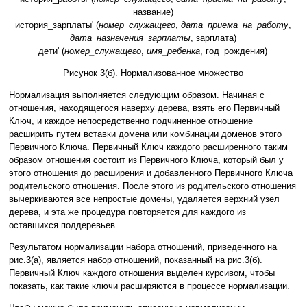
название)
история_зарплаты' (
номер_служащего
,
дата_приема_на_работу
,
дата_назначения_зарплаты
, зарплата)
дети' (
номер_служащего
,
имя_ребенка
, год_рождения)
Рисунок 3(б). Нормализованное множество
Нормализация выполняется следующим образом. Начиная с
отношения, находящегося наверху дерева, взять его Первичный
Ключ, и каждое непосредственно подчиненное отношение
расширить путем вставки домена или комбинации доменов этого
Первичного Ключа. Первичный Ключ каждого расширенного таким
образом отношения состоит из Первичного Ключа, который был у
этого отношения до расширения и добавленного Первичного Ключа
родительского отношения. После этого из родительского отношения
вычеркиваются все непростые домены, удаляется верхний узел
дерева, и эта же процедура повторяется для каждого из
оставшихся поддеревьев.
Результатом нормализации набора отношений, приведенного на
рис.3(а), является набор отношений, показанный на рис.3(б).
Первичный Ключ каждого отношения выделен курсивом, чтобы
показать, как такие ключи расширяются в процессе нормализации.