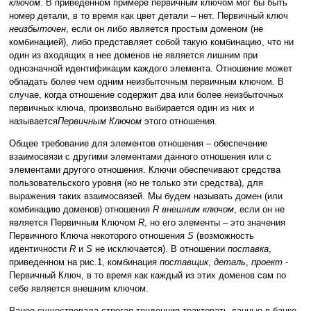
ключом
. В приведенном примере первичным ключом мог бы быть
номер детали, в то время как цвет детали – нет. Первичный ключ
неизбыточен
, если он либо является простым доменом (не
комбинацией), либо представляет собой такую комбинацию, что ни
один из входящих в нее доменов не является лишним при
однозначной идентификации каждого элемента. Отношение может
обладать более чем одним неизбыточным первичным ключом. В
случае, когда отношение содержит два или более неизбыточных
первичных ключа, произвольно выбирается один из них и
называется
Первичным Ключом
этого отношения.
Общее требование для элементов отношения – обеспечение
взаимосвязи с другими элементами данного отношения или с
элементами другого отношения. Ключи обеспечивают средства
пользовательского уровня (но не только эти средства), для
выражения таких взаимосвязей. Мы будем называть домен (или
комбинацию доменов) отношения
R
внешним ключом
, если он не
является Первичным Ключом
R
, но его элементы – это значения
Первичного Ключа некоторого отношения
S
(возможность
идентичности
R
и
S
не исключается). В отношении
поставка
,
приведенном на рис.1, комбинация
поставщик
,
деталь
,
проект
-
Первичный Ключ, в то время как каждый из этих доменов сам по
себе является внешним ключом.
Ранее существовала строгая тенденция трактовать данные в банке