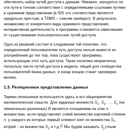
обеспечить набор путей доступа к данным. Неважно, находятся ли
эти пути в точном соответствии с определяемыми ссылками путями
в хранимом представлении (в IDS это соответствие является
предельно простым, в TDMS – совсем наоборот). В результате,
независимо от конкретного вида хранимого представления,
интерактивная деятельность и программы становятся зависимыми
от существования пользовательских путей доступа.
Одно из решений состоит в следовании той политике, что
определенный пользователем путь доступа нельзя вывести из
употребления до тех пор, пока существуют программы,
использующие этот путь доступа. Такая политика непрактична,
поскольку число путей доступа в модели, общей для сообщества
пользователей банка данных, в конце концов станет чрезмерно
велико.
1.3. Реляционное представление данных
Термин
отношение
используется здесь в его общепринятом
математическом смысле. Для заданных множеств
S
,
S
, ...,
S
(не
1
2
n
обязательно различных)
R
является отношением на этих
n
множествах, если представляет собой множество кортежей степени
n
, у каждого из которых первый элемент взят из множества
S
,
1
1)
второй – из множества
S
и т.д.
Мы будем называть
S
j-тым
2
j