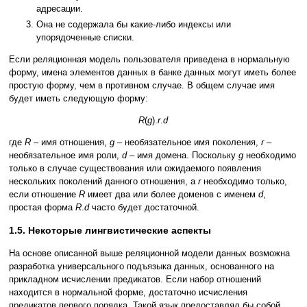
адресации.
Она не содержала бы какие-либо индексы или
упорядоченные списки.
Если реляционная модель пользователя приведена в нормальную
форму, имена элементов данных в банке данных могут иметь более
простую форму, чем в противном случае. В общем случае имя
будет иметь следующую форму:
R
(
g
).
r
.
d
где
R
– имя отношения,
g
– необязательное имя поколения,
r
–
необязательное имя роли,
d
– имя домена. Поскольку
g
необходимо
только в случае существования или ожидаемого появления
нескольких поколений данного отношения, а
r
необходимо только,
если отношение
R
имеет два или более доменов с именем
d
,
простая форма
R
.
d
часто будет достаточной.
1.5. Некоторые лингвистические аспекты
На основе описанной выше реляционной модели данных возможна
разработка универсального подъязыка данных, основанного на
прикладном исчислении предикатов. Если набор отношений
находится в нормальной форме, достаточно исчисления
предикатов первого порядка. Такой язык предоставлял бы собой