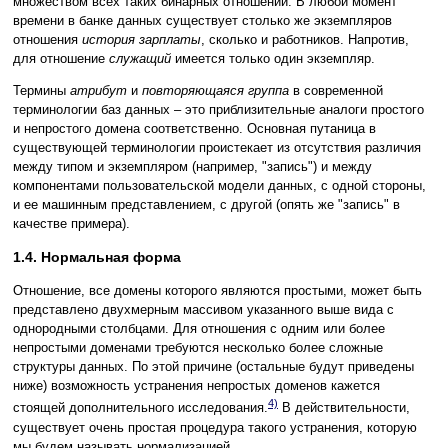
множеством всех таких бинарных отношений. В любой момент
времени в банке данных существует столько же экземпляров
отношения
история зарплаты
, сколько и работников. Напротив,
для отношение
служащий
имеется только один экземпляр.
Термины
атрибут
и
повторяющаяся группа
в современной
терминологии баз данных – это приблизительные аналоги простого
и непростого домена соответственно. Основная путаница в
существующей терминологии проистекает из отсутствия различия
между типом и экземпляром (например, "запись") и между
компонентами пользовательской модели данных, с одной стороны,
и ее машинным представлением, с другой (опять же "запись" в
качестве примера).
1.4. Нормальная форма
Отношение, все домены которого являются простыми, может быть
представлено двухмерным массивом указанного выше вида с
однородными столбцами. Для отношения с одним или более
непростыми доменами требуются несколько более сложные
структуры данных. По этой причине (остальные будут приведены
ниже) возможность устранения непростых доменов кажется
4)
стоящей дополнительного исследования.
В действительности,
существует очень простая процедура такого устранения, которую
мы будем называть нормализацией.