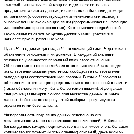
критерий лингвистической мощности для всех остальных
предлагаемых языков данных, и сам являлся бы кандидатом для
встраивания (с соответствующими изменениями синтаксиса) в
многочисленные включающие языки (программирования, командно-
или проблемно-ориентированные). Хотя описание подробностей
такого языка не является целью данной статьи, укажем его
наиболее ярко выраженные черты.
Пусть
R
– подъязык данных, а
H
– включающий язык.
R
допускает
объявление отношений и их доменов. В каждом объявлении
отношения указывается первичный ключ этого отношения.
Объявленные отношения добавляются в системный каталог для
использования каждым участником сообщества пользователей,
обладающим соответствующими правами. В языке
H
возможны
объявления, отражающие представление этих отношений в памяти
(такие объявления могут быть более изменчивыми).
R
допускает
спецификации выборки любого подмножества данных из банка
данных. Действия по запросу такой выборки – регулируются
ограничениями безопасности.
Универсальность подъязыка данных основана на его
декларативности (а не на возможностях вычислений). В больших
банках данных каждое подмножество данных имеет очень большое
количество возможных (и осмысленных) описаний, даже если мы