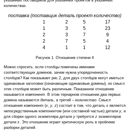
указанных поставщиков для указанных проектов в указанных
количествах.
поставка
(поставщик
деталь
проект
количество)
1
2
5
17
1
3
5
23
2
3
7
9
2
7
5
4
4
1
1
12
Рисунок 1. Отношение степени 4
Можно спросить: если столбцы помечены именами
соответствующих доменов, зачем нужна упорядоченность
столбцов? Как показывает рис.2, для двух столбцов могут иметься
одинаковые заголовки (означающие одинаковые домены), но смысл
этих столбцов может быть различным. Показанное отношение
называется
компонент
. В этом тернарном отношении два первых
домена называются
деталь
, а третий –
количество
. Смысл
отношения
компонент
(
x
,
y
,
z
) состоит в том, что деталь
x
является
непосредственным компонентом (или составной частью) детали
y
, и
для сборки одного экземпляра детали
y
требуется
z
экземпляров
детали
x
. Это отношение играет критическую роль в проблеме
разборки деталей.