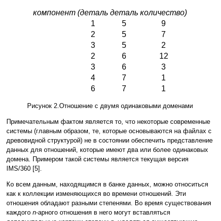
компонент
(деталь
деталь
количество)
1
5
9
2
5
7
3
5
2
2
6
12
3
6
3
4
7
1
6
7
1
Рисунок 2.Отношение с двумя одинаковыми доменами
Примечательным фактом является то, что некоторые современные
системы (главным образом, те, которые основываются на файлах с
древовидной структурой) не в состоянии обеспечить представление
данных для отношений, которые имеют два или более одинаковых
домена. Примером такой системы является текущая версия
IMS/360 [5].
Ко всем данным, находящимся в банке данных, можно относиться
как к коллекции изменяющихся во времени отношений. Эти
отношения обладают разными степенями. Во время существования
каждого
n
-арного отношения в него могут вставляться