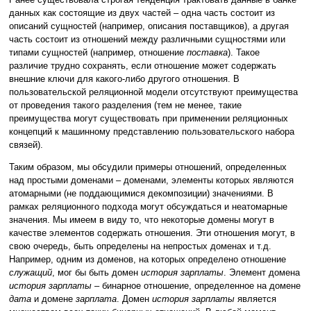
данных как состоящие из двух частей – одна часть состоит из
описаний сущностей (например, описания поставщиков), а другая
часть состоит из отношений между различными сущностями или
типами сущностей (например, отношение
поставка
). Такое
различие трудно сохранять, если отношение может содержать
внешние ключи для какого-либо другого отношения. В
пользовательской реляционной модели отсутствуют преимущества
от проведения такого разделения (тем не менее, такие
преимущества могут существовать при применении реляционных
концепций к машинному представлению пользовательского набора
связей).
Таким образом, мы обсудили примеры отношений, определенных
над простыми доменами – доменами, элементы которых являются
атомарными (не поддающимися декомпозиции) значениями. В
рамках реляционного подхода могут обсуждаться и неатомарные
значения. Мы имеем в виду то, что некоторые домены могут в
качестве элементов содержать отношения. Эти отношения могут, в
свою очередь, быть определены на непростых доменах и т.д.
Например, одним из доменов, на которых определено отношение
служащий
, мог бы быть домен
история зарплаты
. Элемент домена
история зарплаты
– бинарное отношение, определенное на домене
дата
и домене
зарплата
. Домен
история зарплаты
является