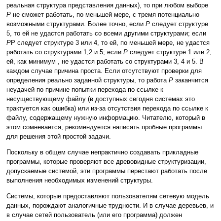
реальная структура представления данных), то при любом выборе
P
не сможет работать, по меньшей мере, с тремя потенциально
возможными структурами. Более точно, если
P
следует структуре
5, то ей не удастся работать со всеми другими структурами; если
P
P следует структуре 3 или 4, то ей, по меньшей мере, не удастся
работать со структурами 1,2 и 5; если
P
следует структуре 1 или 2,
ей, как минимум , не удастся работать со структурами 3, 4 и 5. В
каждом случае причина проста. Если отсутствуют проверки для
определения реально заданной структуры, то работа
P
заканчится
неудачей по причине попытки перехода по ссылке к
несуществующему файлу (в доступных сегодня системах это
трактуется как ошибка) или из-за отсутствия перехода по ссылке к
файлу, содержащему нужную информацию. Читателю, который в
этом сомневается, рекомендуется написать пробные программы
для решения этой простой задачи.
Поскольку в общем случае непрактично создавать прикладные
программы, которые проверяют все древовидные структуризации,
допускаемые системой, эти программы перестают работать после
выполнения необходимых изменений структуры.
Системы, которые предоставляют пользователям сетевую модель
данных, порождают аналогичные трудности. И в случае деревьев, и
в случае сетей пользователь (или его программа) должен