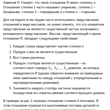
доменом R
. Говорят, что такое отношение
R
имеет
степень n
.
Отношения степени 1 часто называют
унарными
, степени 2 –
бинарными
, степени 3 –
тернарными
и степени
n
–
n-арными
.
Для наглядности мы будем часто использовать представление
отношений в виде массивов, но нужно помнить, что это конкретное
представление не является существенной частью излагаемого
реляционного представления. Массив, представляющий
n
-арное
отношение
R
, обладает следующими свойствами:
Каждая строка представляет кортеж степени
n
.
Порядок строк не является существенным.
Все строки различны.
Порядок столбцов является существенным – он
соответствует порядку
S
,
S
,...,
S
доменов, на которых
1
2
n
определяется
R
(однако обратите внимание на приводимые
ниже замечания по поводу отношений с упорядоченными и
неупорядоченными доменами).
Значимость каждого столбца частично выражается
посредством его пометки именем соответствующего домена.
В примере на рис.1 показано отношение степени 4
поставка
. В
этом отношении отражаются выполняемые поставки деталей от