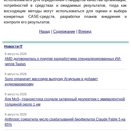
потребностей в средствах и ожидаемых результатов, тогда как
восходящие методы могут использоваться для оценки и выбора
конкретных CASE-средств, разработки планов внедрения и
контроля его результатов.
Назад
|
Содержание
|
Вперед
Новости IT
8 августа 2026
AMD договорилась о покупке разработчика специализированных ИИ-
чипов Taalas
8 августа 2026
Suno ограничит массовую выгрузку AI-музыки и добавит
аудиомаркировку
8 августа 2026
Для MoS₂-транзистора создали затворный диэлектрик с эквивалентной
толщиной около 1 нм
8 августа 2026
Anthropic сократила число срабатываний биофильтра Claude Fable 5 на
85%