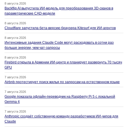
8 августа 2026
Backflip AI выпустила ИИ-модель для преобразования 3D-сканов в
параметрические CAD-модели
8 августа 2026
Cloudflare запустила бета-версию браузера Kitesurf для ИИ-агентов
8 августа 2026
Интенсивные задания Claude Code могут расходовать в сотни раз
больше энергии, чем чат-запросы
8 августа 2026
Firebird открыла в Армении ИИ-центр и планирует развернуть 70 тысяч
GPU
7 августа 2026
Airbnb протестирует поиск жилья по запросам на естественном языке
7 августа 2026
Google показала офлайн-переводчик на Raspberry Pi 5 с локальной
Gemma 4
7 августа 2026
Anthropic создаёт собственную команду разработчиков ИИ-чипов для
Claude