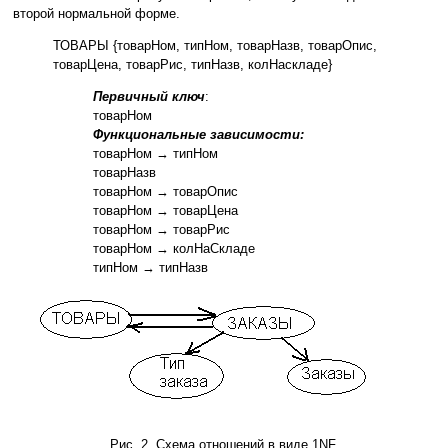
второй нормальной форме.
ТОВАРЫ {товарНом, типНом, товарНазв, товарОпис,
товарЦена, товарРис, типНазв, колНаскладе}
Первичный ключ
:
товарНом
Функциональные зависимости:
товарНом → типНом
товарНазв
товарНом → товарОпис
товарНом → товарЦена
товарНом → товарРис
товарНом → колНаСкладе
типНом → типНазв
Рис. 2. Схема отношений в виде 1NF