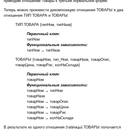
приводим отношение Товары к третьей нормальной форме.
Теперь можно произвести декомпозицию отношения ТОВАРЫ в два
отношения ТИП ТОВАРА и ТОВАРЫ:
ТИП ТОВАРА {типНом, типНазв}
Первичный ключ
:
типНом
Функциональные зависимости:
типНом → типНазв
ТОВАРЫ {товарНом, тип_Ном, товарНазв, товарОпис,
товарЦена, товарРис, колНаСкладе}
Первичный ключ
:
товарНом
Функциональные зависимости:
товарНом → типНом
товарНазв
товарНом → товарОпис
товарНом → товарЦена
товарНом → товарРис
товарНом → колНаСкладе
В результате из одного отношения (таблицы) ТОВАРЫ получается