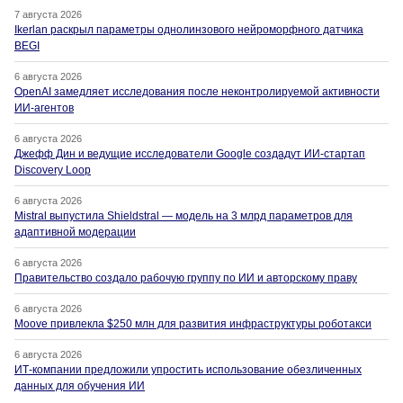
7 августа 2026
Ikerlan раскрыл параметры однолинзового нейроморфного датчика
BEGI
6 августа 2026
OpenAI замедляет исследования после неконтролируемой активности
ИИ-агентов
6 августа 2026
Джефф Дин и ведущие исследователи Google создадут ИИ-стартап
Discovery Loop
6 августа 2026
Mistral выпустила Shieldstral — модель на 3 млрд параметров для
адаптивной модерации
6 августа 2026
Правительство создало рабочую группу по ИИ и авторскому праву
6 августа 2026
Moove привлекла $250 млн для развития инфраструктуры роботакси
6 августа 2026
ИТ-компании предложили упростить использование обезличенных
данных для обучения ИИ