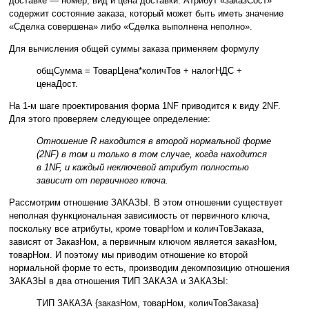
доставке — номер, вид и цена доставки. Атрибут «заказСост»
содержит состояние заказа, который может быть иметь значение
«Сделка совершена» либо «Сделка выполнена неполно».
Для вычисления общей суммы заказа применяем формулу
общСумма = ТоварЦена*количТов + налогНДС +
ценаДост.
На 1-м шаге проектирования форма 1NF приводится к виду 2NF.
Для этого проверяем следующее определение:
Отношение R находится в второй нормальной форме
(2NF) в том и только в том случае, когда находится
в 1NF, и каждый неключевой атрибут полностью
зависит от первичного ключа.
Рассмотрим отношение ЗАКАЗЫ. В этом отношении существует
неполная функциональная зависимость от первичного ключа,
поскольку все атрибуты, кроме товарНом и количТовЗаказа,
зависят от ЗаказНом, а первичным ключом является заказНом,
товарНом. И поэтому мы приводим отношение ко второй
нормальной форме то есть, производим декомпозицию отношения
ЗАКАЗЫ в два отношения ТИП ЗАКАЗА и ЗАКАЗЫ:
ТИП ЗАКАЗА {заказНом, товарНом, количТовЗаказа}