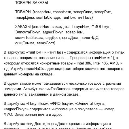
ТОВАРЫ-ЗАКАЗЫ
ТОВАРЫ {товарНом, товарНазв, товарОпис, товарРис,
товарЦена, колНаСкладе, типНом, типНазв}
ЗАКАЗЫ {заказНом, заказДата, ПокупНом, ФИОПокуп,
ЭлпочтаПокуп, адресПокуп, товарНом,
количТовЗаказа, видДост, ценаДост, налогНДС,
общСумма, заказСост}
В атрибутах «типНом» и «типНазв» содержится информация о типах
товаров, например, название типа — Процессоры (типНом = 1), к
которому относятся конкретные товары - Intel 386, Intel 486, AMD, и
т.д. Атрибут «колНаСкладе» содержит общее количество товаров с
данным номером на складе.
В одном заказе может заказываться несколько товаров с разными
номерами. Атрибут «количТовЗаказа» содержит количество товаров
данного типа, заказанных в данном заказе.
В атрибутах «ПокупНом», «ФИОПокуп», «ЭлпочтаПокуп»,
«адресПокуп» содержится информация о покупателе — номер,
ФИО, Электронная почта и адрес.
В атрибутах «видДост», «ценаДост» хранится информация о