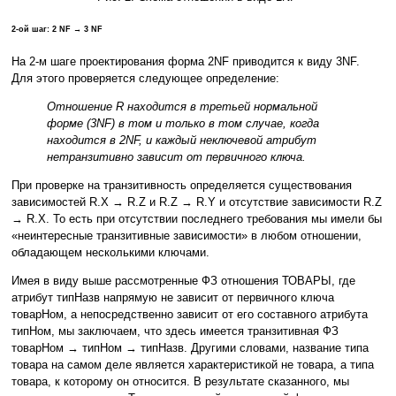
2-ой шаг: 2 NF → 3 NF
На 2-м шаге проектирования форма 2NF приводится к виду 3NF.
Для этого проверяется следующее определение:
Отношение R находится в третьей нормальной
форме (3NF) в том и только в том случае, когда
находится в 2NF, и каждый неключевой атрибут
нетранзитивно зависит от первичного ключа.
При проверке на транзитивность определяется существования
зависимостей R.X → R.Z и R.Z → R.Y и отсутствие зависимости R.Z
→ R.X. То есть при отсутствии последнего требования мы имели бы
«неинтересные транзитивные зависимости» в любом отношении,
обладающем несколькими ключами.
Имея в виду выше рассмотренные ФЗ отношения ТОВАРЫ, где
атрибут типНазв напрямую не зависит от первичного ключа
товарНом, а непосредственно зависит от его составного атрибута
типНом, мы заключаем, что здесь имеется транзитивная ФЗ
товарНом → типНом → типНазв. Другими словами, название типа
товара на самом деле является характеристикой не товара, а типа
товара, к которому он относится. В результате сказанного, мы