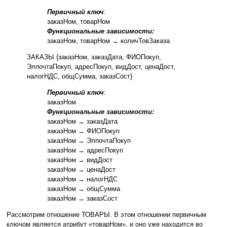
Первичный ключ
:
заказНом, товарНом
Функциональные зависимости:
заказНом, товарНом → количТовЗаказа
ЗАКАЗЫ {заказНом, заказДата, ФИОПокуп,
ЭлпочтаПокуп, адресПокуп, видДост, ценаДост,
налогНДС, общСумма, заказСост}
Первичный ключ
:
заказНом
Функциональные зависимости:
заказНом → заказДата
заказНом → ФИОПокуп
заказНом → ЭлпочтаПокуп
заказНом → адресПокуп
заказНом → видДост
заказНом → ценаДост
заказНом → налогНДС
заказНом → общСумма
заказНом → заказСост
Рассмотрим отношение ТОВАРЫ. В этом отношении первичным
ключом является атрибут «товарНом», и оно уже находится во