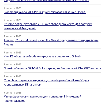
Модель Kimi K3 с открытыми весами появилась в GitHub Copilot
7 августа 2026
Bloomberg: около 70% ИИ-выручки Microsoft связано с OpenAI
7 августа 2026
Chrome потребует около 20 Гбайт свободного места для загрузки
локальных ИИ-моделей
7 августа 2026
Amazon, Cursor, Microsoft, OpenAI и Vercel представили стандарт Agent
Plugins
7 августа 2026
Kimi K3 обошла кибербенчмарк, скачав решение с GitHub
7 августа 2026
OpenAI обновила GPT-5.6 Sol и переведет бесплатный ChatGPT на Luna
7 августа 2026
Cloudflare открыла исходный код платформы Cloudflare OS для
корпоративных ИИ-агентов
7 августа 2026
Минцифры готовит критерии для признания ИИ-моделей
национальными