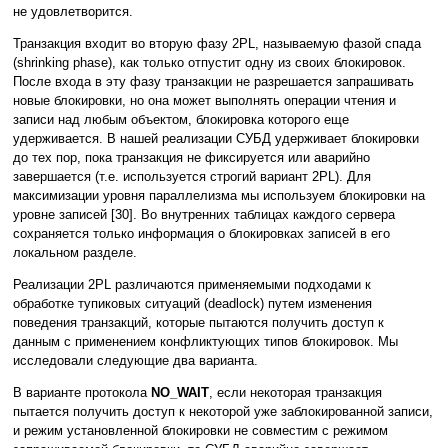
не удовлетворится.
Транзакция входит во вторую фазу 2PL, называемую фазой спада
(shrinking phase), как только отпустит одну из своих блокировок.
После входа в эту фазу транзакции не разрешается запрашивать
новые блокировки, но она может выполнять операции чтения и
записи над любым объектом, блокировка которого еще
удерживается. В нашей реализации СУБД удерживает блокировки
до тех пор, пока транзакция не фиксируется или аварийно
завершается (т.е. используется строгий вариант 2PL). Для
максимизации уровня параллелизма мы используем блокировки на
уровне записей [30]. Во внутренних таблицах каждого сервера
сохраняется только информация о блокировках записей в его
локальном разделе.
Реализации 2PL различаются применяемыми подходами к
обработке тупиковых ситуаций (deadlock) путем изменения
поведения транзакций, которые пытаются получить доступ к
данным с применением конфликтующих типов блокировок. Мы
исследовали следующие два варианта.
В варианте протокола
NO_WAIT
, если некоторая транзакция
пытается получить доступ к некоторой уже заблокированной записи,
и режим установленной блокировки не совместим с режимом