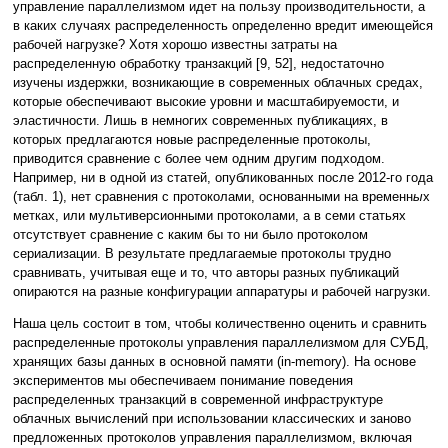
управление параллелизмом идет на пользу производительности, а
в каких случаях распределенность определенно вредит имеющейся
рабочей нагрузке? Хотя хорошо известны затраты на
распределенную обработку транзакций [9, 52], недостаточно
изучены издержки, возникающие в современных облачных средах,
которые обеспечивают высокие уровни и масштабируемости, и
эластичности. Лишь в немногих современных публикациях, в
которых предлагаются новые распределенные протоколы,
приводится сравнение с более чем одним другим подходом.
Например, ни в одной из статей, опубликованных после 2012-го года
(табл. 1), нет сравнения с протоколами, основанными на временн
ы
х
метках, или мультиверсионными протоколами, а в семи статьях
отсутствует сравнение с каким бы то ни было протоколом
сериализации. В результате предлагаемые протоколы трудно
сравнивать, учитывая еще и то, что авторы разных публикаций
опираются на разные конфигурации аппаратуры и рабочей нагрузки.
Наша цель состоит в том, чтобы количественно оценить и сравнить
распределенные протоколы управления параллелизмом для СУБД,
хранящих базы данных в основной памяти (in-memory). На основе
экспериментов мы обеспечиваем понимание поведения
распределенных транзакций в современной инфраструктуре
облачных вычислений при использовании классических и заново
предложенных протоколов управления параллелизмом, включая