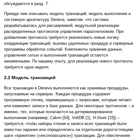
обсуждаются в разд. 7.
Прежде чем описывать модель транзакций, модель выполнения и
системную архитектуру Deneva, заметим, что система
разрабатывалась для расширяемой, модульной реализации
распределенных протоколов управления параллелизмом. При
добавлении протокола требуется реализовать новые логику
координации транзакций, вызовы удаленных процедур и серверные
программы обработки событий. Компоненты хранения данных,
управления сетью и выполнения транзакций остаются
неизменными. По нашему опыту, для реализации нового протокола
требуется одна неделя.
2.2 Модель транзакций
Все транзакции в Deneva выполняются как хранимые процедуры,
запускаемые на серверах. Каждая процедура содержит
программную логику, перемешанную с запросами, которые читают
или изменяют записи в базе данных. Для некоторых протоколов – а
именно, тех, которые полагаются на детерминированное
выполнение (например, Calvin [54], VoltDB [1], H-Store [33]) –
требуется, чтобы наборы чтения и записи всех транзакций были
известны заранее или определялись на отдельном дорогостоящем
шаге «принятия» («reconnaissance») транзакции. Для обеспечения