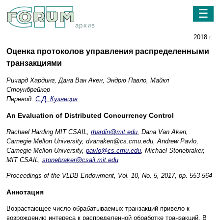
☰
архив
2018 г.
Оценка протоколов управления распределенными
транзакциями
Ричард Хардинг, Дана Ван Акен, Эндрю Павло, Майкл
Стоунбрейкер
Перевод:
С.Д. Кузнецов
An Evaluation of Distributed Concurrency Control
Rachael Harding MIT CSAIL,
rhardin@mit.edu
, Dana Van Aken,
Carnegie Mellon University, dvanaken@cs.cmu.edu, Andrew Pavlo,
Carnegie Mellon University,
pavlo@cs.cmu.edu
, Michael Stonebraker,
MIT CSAIL,
stonebraker@csail.mit.edu
Proceedings of the VLDB Endowment, Vol. 10, No. 5, 2017, pp. 553-564
Аннотация
Возрастающее число обрабатываемых транзакций привело к
возрождению интереса к распределенной обработке транзакций. В