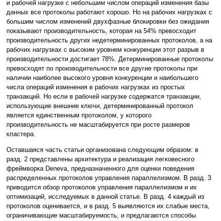
и рабочей нагрузке с небольшим числом операций изменения базы
данных все протоколы работают хорошо. Но на рабочих нагрузках с
большим числом изменений двухфазные блокировки без ожидания
показывают производительность, которая на 54% превосходит
производительность других недетерминированных протоколов, а на
рабочих нагрузках с высоким уровнем конкуренции этот разрыв в
производительности достигает 78%. Детерминированные протоколы
превосходят по производительности все другие протоколы при
наличии наиболее высокого уровня конкуренции и наибольшего
числа операций изменения в рабочих нагрузках из простых
транзакций. Но если в рабочей нагрузке содержатся транзакции,
использующие внешние ключи, детерминированный протокол
является единственным протоколом, у которого
производительность не масштабируется при росте размеров
кластера.
Оставшаяся часть статьи организована следующим образом: в
разд. 2 представлены архитектура и реализация легковесного
фреймворка Deneva, предназначенного для оценки поведения
распределенных протоколов управления параллелизмом. В разд. 3
приводится обзор протоколов управления параллелизмом и их
оптимизаций, исследуемых в данной статье. В разд. 4 каждый из
протоколов оценивается, и в разд. 5 выявляются их слабые места,
ограничивающие масштабируемость, и предлагаются способы