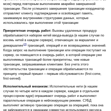
мсек) перед повторным выполнением аварийно завершенной
транзакции. После успешного завершения транзакции координатор
отправляет клиенту подтверждение и освобождает память,
занимаемую внутренними структурами данных, которые
использовались при выполнении этой транзакции
Приоритетная очередь работ:
Вызовы удаленных процедур
обрабатываются набором нитей ввода-вывода (в нашем случае по
восемь нитей в каждом сервере), отвечающих за маршалинг и
[2]
демаршалинг
транзакций, операций и их возвращаемых значений.
Когда запрос на выполнение транзакции или операции поступает на
сервер, он помещается в очередь работ, в которой операции уже
выполняемых транзакций более приоритетны, чем новые
транзакции, запрашиваемые клиентами. Без учета этого
обстоятельства транзакции и операции обрабатываются по
принципу «первый пришел – первым обслуживается» (first-come,
first-served).
Исполнительный механизм:
Исполнительные нити (в нашем
случае по четыре нити в каждом сервере, каждая в отдельном
процессорном ядре) опрашивают очередь работ и выполняют
параллельные операции в неблокирующем режиме. СУБД
выполняет активную транзакцию операция за операцией, пока она
не заблокируется в ожидании совместно используемого ресурса