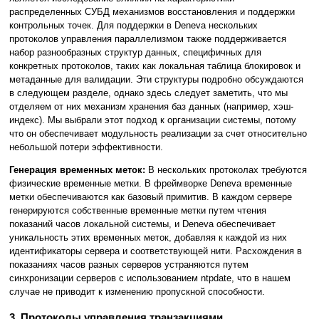
распределенных СУБД механизмов восстановления и поддержки
контрольных точек. Для поддержки в Deneva нескольких
протоколов управления параллелизмом также поддерживается
набор разнообразных структур данных, специфичных для
конкретных протоколов, таких как локальная таблица блокировок и
метаданные для валидации. Эти структуры подробно обсуждаются
в следующем разделе, однако здесь следует заметить, что мы
отделяем от них механизм хранения баз данных (например, хэш-
индекс). Мы выбрали этот подход к организации системы, потому
что он обеспечивает модульность реализации за счет относительно
небольшой потери эффективности.
Генерация временных меток:
В нескольких протоколах требуются
физические временные метки. В фреймворке Deneva временные
метки обеспечиваются как базовый примитив. В каждом сервере
генерируются собственные временные метки путем чтения
показаний часов локальной системы, и Deneva обеспечивает
уникальность этих временных меток, добавляя к каждой из них
идентификаторы сервера и соответствующей нити. Расхождения в
показаниях часов разных серверов устраняются путем
синхронизации серверов с использованием ntpdate, что в нашем
случае не приводит к изменению пропускной способности.
3. Протоколы управления транзакциями