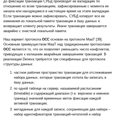
до фиксации транзакции СУБД производит ее валидацию по
отношению ко всем транзакциям, зафиксированным с момента ее
начала или находящимся в настоящее время на этапе валидации.
Если транзакцию можно зафиксировать, СУБД копирует все ее
изменения из локальной памяти транзакции в базу данных и
возвращает клиенту результаты. Иначе транзакция завершается
аварийно с очисткой локальной памяти.
Наш вариант протокола
OCC
основан на протоколе MaaT [39].
Основным преимуществом MaaT над традиционными протоколами
OCC
является то, что он позволяет уменьшить число конфликтов,
приводящих к излишним аварийным завершениям транзакций. В
реализации Deneva требуются три специфичных для протокола
структуры данных:
частное рабочее пространство транзакции для отслеживания
набора данных, которые транзакция хотела бы записать в
базу данных;
по одной таблице на сервер, называемой
расписанием
(timetable) и содержащей диапазон (т.е. верхнюю и нижнюю
границы) значений временных меток фиксации каждой
активной транзакции;
метаданные для каждой записи, сохраняющие два набора –
набор идентификаторов транзакций-читателей и набор