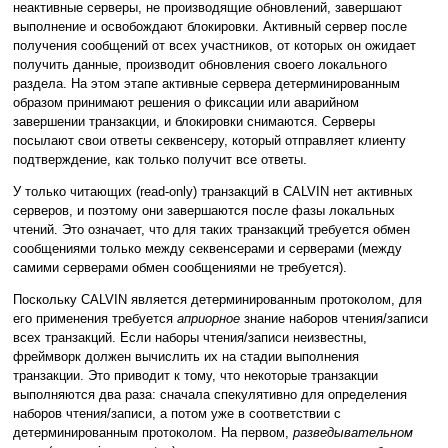
неактивные серверы, не производящие обновлений, завершают
выполнение и освобождают блокировки. Активный сервер после
получения сообщений от всех участников, от которых он ожидает
получить данные, производит обновления своего локального
раздела. На этом этапе активные сервера детерминированным
образом принимают решения о фиксации или аварийном
завершении транзакции, и блокировки снимаются. Серверы
посылают свои ответы секвенсеру, который отправляет клиенту
подтверждение, как только получит все ответы.
У только читающих (read-only) транзакций в CALVIN нет активных
серверов, и поэтому они завершаются после фазы локальных
чтений. Это означает, что для таких транзакций требуется обмен
сообщениями только между секвенсерами и серверами (между
самими серверами обмен сообщениями не требуется).
Поскольку CALVIN является детерминированным протоколом, для
его применения требуется
априорное
знание наборов чтения/записи
всех транзакций. Если наборы чтения/записи неизвестны,
фреймворк должен вычислить их на стадии выполнения
транзакции. Это приводит к тому, что некоторые транзакции
выполняются два раза: сначала спекулятивно для определения
наборов чтения/записи, а потом уже в соответствии с
детерминированным протоколом. На первом,
разведывательном