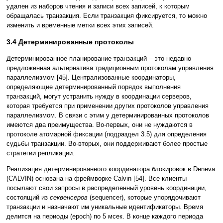
удален из наборов чтения и записи всех записей, к которым
обращалась транзакция. Если транзакция фиксируется, то можно
изменить и временные метки всех этих записей.
3.4 Детерминированные протоколы
Детерминированное планирование транзакций – это недавно
предложенная альтернатива традиционным протоколам управления
параллелизмом [45]. Централизованные координаторы,
определяющие детерминированный порядок выполнения
транзакций, могут устранить нужду в координации серверов,
которая требуется при применении других протоколов управления
параллелизмом. В связи с этим у детерминированных протоколов
имеются два преимущества. Во-первых, они не нуждаются в
протоколе атомарной фиксации (подраздел 3.5) для определения
судьбы транзакции. Во-вторых, они поддерживают более простые
стратегии репликации.
Реализация детерминированного координатора блокировок в Deneva
(CALVIN) основана на фреймворке Calvin [54]. Все клиенты
посылают свои запросы в распределенный уровень координации,
состоящий из
секвенсеров
(sequencer), которые упорядочивают
транзакции и назначают им уникальные идентификаторы. Время
делится на периоды (epoch) по 5 мсек. В конце каждого периода