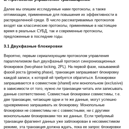
Далее мы опишем исследуемые нами протоколы, а также
оптимизации, примененные для повышения их эффективности в
распределенной среде. В число рассматриваемых протоколов
входят как классические протоколы, применяемые в настоящее
время в реальных СУБД, так и современные протоколы,
предложенные в последние годы.
3.1 Двухфазные блокировки
Вероятно, первым сериализующим протоколом управления
параллелизмом был двухфазный протокол синхронизационных
блокировок (two-phase locking, 2PL). На первой фазе, называемой
фазой роста (growing phase), транзакция запрашивает блокировку
каждой записи, к которой ей требуется обратиться. Блокировки
запрашиваются в совместном (shared) или монопольном (exclusive)
в зависимости от того, нужно ли транзакции читать или записывать
данные соответственно. Совместные блокировки совместимы, т.е.
две транзакции, читающие одни и те же данные, могут успешно
одновременно запрашивать их блокировку. Монопольные
блокировки не совместимы ни с совместными, ни с другими
монопольными блокировками тех же данных. Если требуемый
транзакции фрагмент данных уже заблокирован в несовместимом
режиме, эта транзакция должна ждать, пока ее запрос блокировки