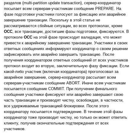
разделов (multi-partition update transaction), сервер-координатор
посылает всем серверам-участникам сообщение PREPARE. На
фазе подготовки участники голосуют за фиксацию или аварийное
завершение транзакции. Поскольку в этой статье не
рассматриваются сбойные ситуации, во всех протоколах, кроме
OCC
, все транзакции, достигшие фазы подготовки, фиксируются. В
протоколе
OCC
на этой фазе происходит валидация, что может
привести к аварийному завершению транзакции. Участники в своих
ответных сообщениях информируют координатор о своем решении
зафиксировать или аварийно завершить транзакцию. После
получения координатором ответных сообщений от всех участников
протокол входит во вторую, заключительную фазу фиксации. Если
какой-либо участник (включая координатора) проголосовал за
аварийное завершение, сервер-координатор рассылает всем
серверам-участникам сообщение ABORT. Иначе всем участникам
посылается сообщение COMMIT. При получении финального
сообщения участники фиксируют или аварийно завершают свою
часть транзакции и производят чистку, освобождая, в частности,
все удерживаемые транзакцией блокировки. После этого
координатору посылается подтверждение. В течение этой фазы
координатор тоже производит чистку, но только он может ответить
клиенту, получив окончательные подтверждения от всех
участников.