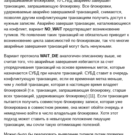
запрашиваемой блокировки, то СУБД аварийно завершает
транзакцию, запрашивающую блокировку. Все блокировки,
удерживаемые аварийно завершаемой транзакцией, снимаются,
позволяя другим конфликтующим транзакциям получить доступ к
нужным записям. Аварийно завершая транзакции, наталкивающиеся
на конфликт, вариант
NO_WAIT
предотвращает возникновение
тупиков. Но появление таких транзакций не обязательно приводит к
возникновению цикла зависимостей по блокировкам, так что многие
аварийные завершения транзакций могут быть ненужными.
Вариант протокола
WAIT_DIE
аналогичен описанному выше, не
считая того, что аварийные завершения избегаются за счет
упорядочивания транзакций на основе временных меток, которые
назначаются СУБД при начале транзакций. СУБД ставит в очередь
конфликтующую транзакцию, если ее временная метка меньше,
чем у любой транзакции, которая в настоящее время владеет
блокировкой (т.е. транзакция, запрашивающая блокировку, старше
всех транзакций, удерживающих блокировку) [11]. Если транзакция
пытается получить совместную блокировку записи, которая уже
блокирована в совместном режиме, она может обойти очередь и
немедленно войти в число владельцев блокировки. Хотя этот
подход может ставить в невыгодное положение пишущие
транзакции, мы сочли такую оптимизацию полезной.
Можно было бы реализовать выявление тупиков путем проверки