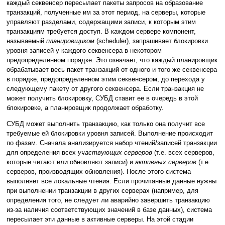
каждый секвенсер пересылает пакеты запросов на образование
транзакций, полученные им за этот период, на серверы, которые
управляют разделами, содержащими записи, к которым этим
транзакциям требуется доступ. В каждом сервере компонент,
называемый
планировщиком
(scheduler), запрашивает блокировки
уровня записей у каждого секвенсера в некотором
предопределенном порядке. Это означает, что каждый планировщик
обрабатывает весь пакет транзакций от одного и того же секвенсера
в порядке, предопределенном этим секвенсером, до перехода у
следующему пакету от другого секвенсера. Если транзакция не
может получить блокировку, СУБД ставит ее в очередь в этой
блокировке, а планировщик продолжает обработку.
СУБД может выполнить транзакцию, как только она получит все
требуемые ей блокировки уровня записей. Выполнение происходит
по фазам. Сначала анализируется набор чтений/записей транзакции
для определения всех
участвующих серверов
(т.е. всех серверов,
которые читают или обновляют записи) и
активных серверов
(т.е.
серверов, производящих обновления). После этого система
выполняет все локальные чтения. Если прочитанные данные нужны
при выполнении транзакции в других серверах (например, для
определения того, не следует ли аварийно завершить транзакцию
из-за наличия соответствующих значений в базе данных), система
пересылает эти данные в активные серверы. На этой стадии