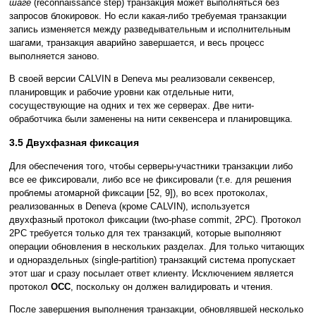
шаге
(reconnaissance step) транзакция может выполняться без
запросов блокировок. Но если какая-либо требуемая транзакции
запись изменяется между разведывательным и исполнительным
шагами, транзакция аварийно завершается, и весь процесс
выполняется заново.
В своей версии CALVIN в Deneva мы реализовали секвенсер,
планировщик и рабочие уровни как отдельные нити,
сосуществующие на одних и тех же серверах. Две нити-
обработчика были заменены на нити секвенсера и планировщика.
3.5 Двухфазная фиксация
Для обеспечения того, чтобы серверы-участники транзакции либо
все ее фиксировали, либо все не фиксировали (т.е. для решения
проблемы атомарной фиксации [52, 9]), во всех протоколах,
реализованных в Deneva (кроме CALVIN), используется
двухфазный протокол фиксации (two-phase commit, 2PC). Протокол
2PC требуется только для тех транзакций, которые выполняют
операции обновления в нескольких разделах. Для только читающих
и однораздельных (single-partition) транзакций система пропускает
этот шаг и сразу посылает ответ клиенту. Исключением является
протокол
OCC
, поскольку он должен валидировать и чтения.
После завершения выполнения транзакции, обновлявшей несколько