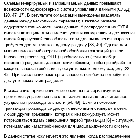
Объемы генерируемых и запрашиваемых данных превышают
возможности односерверных систем управления данными (СУБД)
[20, 47, 17]. В результате организации вынуждены разделять
данные между несколькими серверами; в каждом разделе
содержится только часть базы данных. У распределенных СУБД
имеется потенциал для снижения уровня конкуренции и достижения
высокой пропускной способности, если для выполнения запросов
требуется доступ только к одному разделу [33, 49]. Однако для
многих приложений оперативной обработки транзакций (on-line
transaction processing, OLTP) проблематично (если вообще
возможно) разделить данные таким образом, чтобы при обработке
каждого запроса требовался доступ только к одному разделу [22,
43]. При выполнении некоторых запросов неизбежно потребуется
доступ к нескольким разделам.
К сожалению, применение многораздельных сериализуемых
протоколов управления параллелизмом вызывает значительное
ухудшение производительности [54, 49]. Если в некоторой
транзакции производится доступ к нескольким серверам в сети,
любой другой транзакции, которая с ней конкурирует, может
потребоваться ждать завершения первой транзакции [6] – ситуация,
потенциально катастрофическая для масштабируемости системы.
В данной статье исследуется это явление: когда распределенное