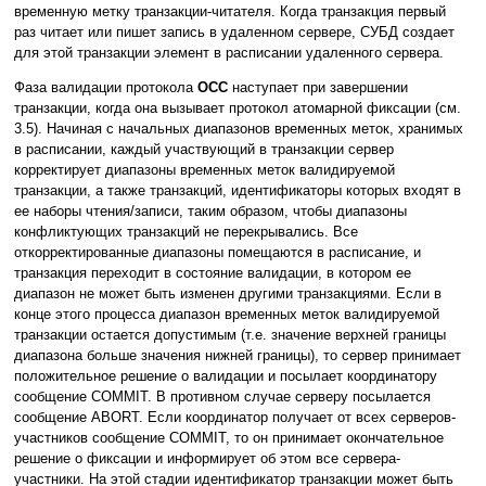
временную метку транзакции-читателя. Когда транзакция первый
раз читает или пишет запись в удаленном сервере, СУБД создает
для этой транзакции элемент в расписании удаленного сервера.
Фаза валидации протокола
OCC
наступает при завершении
транзакции, когда она вызывает протокол атомарной фиксации (см.
3.5). Начиная с начальных диапазонов временных меток, хранимых
в расписании, каждый участвующий в транзакции сервер
корректирует диапазоны временных меток валидируемой
транзакции, а также транзакций, идентификаторы которых входят в
ее наборы чтения/записи, таким образом, чтобы диапазоны
конфликтующих транзакций не перекрывались. Все
откорректированные диапазоны помещаются в расписание, и
транзакция переходит в состояние валидации, в котором ее
диапазон не может быть изменен другими транзакциями. Если в
конце этого процесса диапазон временных меток валидируемой
транзакции остается допустимым (т.е. значение верхней границы
диапазона больше значения нижней границы), то сервер принимает
положительное решение о валидации и посылает координатору
сообщение COMMIT. В противном случае серверу посылается
сообщение ABORT. Если координатор получает от всех серверов-
участников сообщение COMMIT, то он принимает окончательное
решение о фиксации и информирует об этом все сервера-
участники. На этой стадии идентификатор транзакции может быть