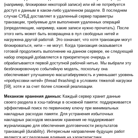
(например, блокировки некоторой записи) или ей не потребуется
доступ к данным в каком-либо удаленном разделе. В последнем
случае СУБД доставляет в удаленный сервер параметры
транзакции, требуемые для выполнения удаленных операций
(определяющие, например, какие записи нужно прочитать). После
этого нить может быть возвращена в пул свободных нитей и
нагружена другой работой. Это означает, что хотя транзакции могут
блокироваться, нити – не могут. Когда транзакция оказывается
готовой продолжить выполнение на данном сервере, ее следующий
набор операций добавляется в приоритетную очередь и
обрабатывается первой доступной рабочей нитью. Мы выбрали эту
безблокировочную событийную модель, поскольку она
обеспечивает улучшенную масштабируемость и уменьшает уровень
«пробуксовки нитей» (thread thrashing) в условиях тяжелой нагрузки
[59], хотя и за счет более сложной реализации.
Механизм хранения данных:
Каждый сервер хранит данные
своего раздела в хэш-таблице в основной памяти: поддерживается
эффективный поиск по первичному ключу при минимальных
накладных расходах памяти. Для устранения избыточных
накладных расходов механизм хранения не поддерживает
журнализацию для обеспечения долговечности результатов
транзакций (durability). Интересным направление будущих работ
является исследование влияния на характеристики