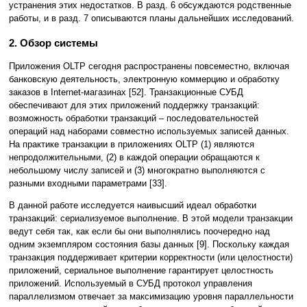
устранения этих недостатков. В разд. 6 обсуждаются родственные
работы, и в разд. 7 описываются планы дальнейших исследований.
2. Обзор системы
Приложения OLTP сегодня распространены повсеместно, включая
банковскую деятельность, электронную коммерцию и обработку
заказов в Internet-магазинах [52]. Транзакционные СУБД
обеспечивают для этих приложений поддержку транзакций:
возможность обработки транзакций – последовательностей
операций над наборами совместно используемых записей данных.
На практике транзакции в приложениях OLTP (1) являются
непродолжительными, (2) в каждой операции обращаются к
небольшому числу записей и (3) многократно выполняются с
разными входными параметрами [33].
В данной работе исследуется наивысший идеал обработки
транзакций: сериализуемое выполнение. В этой модели транзакции
ведут себя так, как если бы они выполнялись поочередно над
одним экземпляром состояния базы данных [9]. Поскольку каждая
транзакция поддерживает критерии корректности (или целостности)
приложений, сериальное выполнение гарантирует целостность
приложений. Используемый в СУБД протокол управления
параллелизмом отвечает за максимизацию уровня параллельности