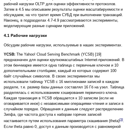
рабочей нагрузки OLTP для оценки эффективности протоколов.
Затем в 4.5 мы описываем результаты оценки масштабируемости и
обсуждаем, на что тратит время СУБД при выполнении транзакций.
Наконец, в подразделах 4.7-4.9 рассматриваются эксперименты,
моделирующие разные сценарии приложений.
4.1 Рабочие нагрузки
Обсудим рабочие нагрузки, используемые в наших экспериментах.
YCSB:
The Yahoo! Cloud Serving Benchmark (YCSB) [19]
предназначен для оценки крупномасштабных Internet-приложений. В
этом бенчмарке имеется одна таблица с первичным ключом и 10
дополнительными столбцами, каждый из которых содержит 100
байт случайных символов. В своих экспериментах мы
использовали таблицу YCSB с 16 миллионами записей в каждом
разделе, т.е. размер базы данных составлял 16 Гб на узел. Таблица
разделялась с использованием хэширования первичного ключа.
Каждая транзакция в YCSB обращается к 10 записям (если не
оговаривается иное) с независимыми операциями чтения и записи в
случайном порядке. Обращения к данным следуют распределению
Зипфа, где частота доступа к наборам горячих записей
[3]
настаивается путем использования параметра скашивания (theta)
.
Если theta равно 0, доступ к данным производится с равномерной