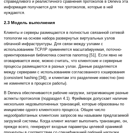
справедливого и реалистичного сравнения протоколов в Deneva эта
информация получается для тех протоколов, которые в ней
нуждаются.
2.3 Модель выполнения
Клиенты и серверы размещаются в полностью связанной сетевой
топологии на основе набора развернутых виртуальных узлов
облачной инфраструктуры. Для связи между узлами с
использованием TCP/IP применяется масштабируемая, поточно-
ориентированная библиотека сокетов nanomsg [51]. Если явно не
оговаривается иное, можно считать, что клиентские и серверные
процессы размещаются в разных узлах. Данные разделяются
между серверами с использованием согласованного хэширования
(consistent hashing [34]), и клиентам это разделение известно (оно
не изменяется в процессе работы).
В Deneva обеспечиваются рабочие нагрузки, затрагивающие разные
аспекты протоколов (подраздел 4.1). Фреймворк допускает наличие
нескольких недовыполненных транзакций, которые образованы по
инициативе одного клиентского процесса. Общее число
недообработанных клиентских запросов мы называем предлагаемой
загрузкой системы. Когда клиент желает выполнить транзакцию, он,
прежде всего, генерирует входные параметры целевой хранимой
процедуры в соответствии со спецификацией рабочей нагрузки.