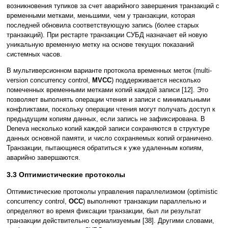
возникновения тупиков за счет аварийного завершения транзакций с
временными метками, меньшими, чем у транзакции, которая
последней обновила соответствующую запись (более старых
транзакций). При рестарте транзакции СУБД назначает ей новую
уникальную временную метку на основе текущих показаний
системных часов.
В мультиверсионном варианте протокола временных меток (multi-
version concurrency control,
MVCC
) поддерживается несколько
помеченных временными метками копий каждой записи [12]. Это
позволяет выполнять операции чтения и записи с минимальными
конфликтами, поскольку операции чтения могут получать доступ к
предыдущим копиям данных, если запись не зафиксирована. В
Deneva несколько копий каждой записи сохраняются в структуре
данных основной памяти, и число сохраняемых копий ограничено.
Транзакции, пытающиеся обратиться к уже удаленным копиям,
аварийно завершаются.
3.3 Оптимистические протоколы
Оптимистические протоколы управления параллелизмом (optimistic
concurrency control,
OCC
) выполняют транзакции параллельно и
определяют во время фиксации транзакции, был ли результат
транзакции действительно сериализуемым [38]. Другими словами,