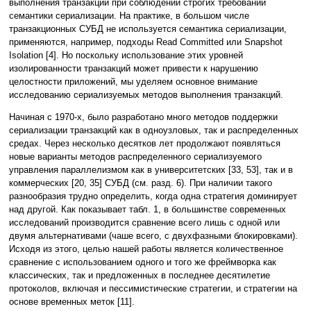
выполнения транзакций при соблюдении строгих требований
семантики сериализации. На практике, в большом числе
транзакционных СУБД не используется семантика сериализации,
применяются, например, подходы Read Committed или Snapshot
Isolation [4]. Но поскольку использование этих уровней
изолированности транзакций может привести к нарушению
целостности приложений, мы уделяем основное внимание
исследованию сериализуемых методов выполнения транзакций.
Начиная с 1970-х, было разработано много методов поддержки
сериализации транзакций как в одноузловых, так и распределенных
средах. Через несколько десятков лет продолжают появляться
новые варианты методов распределенного сериализуемого
управления параллелизмом как в университетских [33, 53], так и в
коммерческих [20, 35] СУБД (см. разд. 6). При наличии такого
разнообразия трудно определить, когда одна стратегия доминирует
над другой. Как показывает табл. 1, в большинстве современных
исследований производится сравнение всего лишь с одной или
двумя альтернативами (чаше всего, с двухфазными блокировками).
Исходя из этого, целью нашей работы является количественное
сравнение с использованием одного и того же фреймворка как
классических, так и предложенных в последнее десятилетие
протоколов, включая и пессимистические стратегии, и стратегии на
основе временных меток [11].