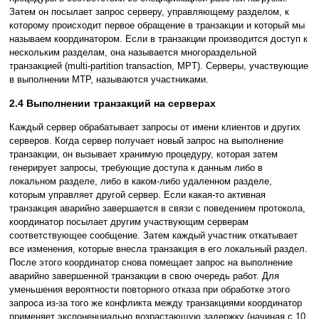
Затем он посылает запрос серверу, управляющему разделом, к
которому происходит первое обращение в транзакции и который мы
называем координатором. Если в транзакции производится доступ к
нескольким разделам, она называется многораздельной
транзакцией (multi-partition transaction, MPT). Серверы, участвующие
в выполнении MTP, называются участниками.
2.4 Выполнении транзакций на серверах
Каждый сервер обрабатывает запросы от имени клиентов и других
серверов. Когда сервер получает новый запрос на выполнение
транзакции, он вызывает хранимую процедуру, которая затем
генерирует запросы, требующие доступа к данным либо в
локальном разделе, либо в каком-либо удаленном разделе,
которым управляет другой сервер. Если какая-то активная
транзакция аварийно завершается в связи с поведением протокола,
координатор посылает другим участвующим серверам
соответствующее сообщение. Затем каждый участник откатывает
все изменения, которые внесла транзакция в его локальный раздел.
После этого координатор снова помещает запрос на выполнение
аварийно завершенной транзакции в свою очередь работ. Для
уменьшения вероятности повторного отказа при обработке этого
запроса из-за того же конфликта между транзакциями координатор
применяет экспоненциально возрастающую задержку (начиная с 10