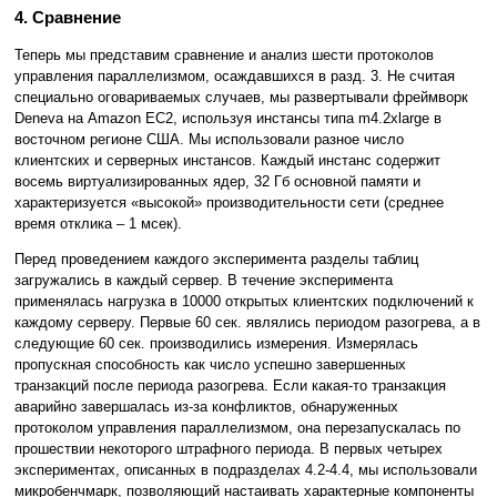
4. Сравнение
Теперь мы представим сравнение и анализ шести протоколов
управления параллелизмом, осаждавшихся в разд. 3. Не считая
специально оговариваемых случаев, мы развертывали фреймворк
Deneva на Amazon EC2, используя инстансы типа m4.2xlarge в
восточном регионе США. Мы использовали разное число
клиентских и серверных инстансов. Каждый инстанс содержит
восемь виртуализированных ядер, 32 Гб основной памяти и
характеризуется «высокой» производительности сети (среднее
время отклика – 1 мсек).
Перед проведением каждого эксперимента разделы таблиц
загружались в каждый сервер. В течение эксперимента
применялась нагрузка в 10000 открытых клиентских подключений к
каждому серверу. Первые 60 сек. являлись периодом разогрева, а в
следующие 60 сек. производились измерения. Измерялась
пропускная способность как число успешно завершенных
транзакций после периода разогрева. Если какая-то транзакция
аварийно завершалась из-за конфликтов, обнаруженных
протоколом управления параллелизмом, она перезапускалась по
прошествии некоторого штрафного периода. В первых четырех
экспериментах, описанных в подразделах 4.2-4.4, мы использовали
микробенчмарк, позволяющий настаивать характерные компоненты