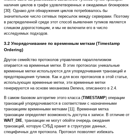
наличия циклов в графе удовлетворенных и ожидаемых блокировок
[30]. Однако для обнаружения циклов потребовалось бы
значительное число сетевых пересылок между серверами. Поэтому
в распределенной среде этот способ выявления тупиков является
слишком дорогостоящим, и мы не включили его в число
исследуемых подходов.
3.2 Упорядочивание по временным меткам (Timestamp
Ordering)
Другое семейство протоколов управления параллелизмом
опирается на временные метки. В этих протоколах уникальные
временные метки используются для упорядочивания транзакций и
предотвращения тупиков. Как и для всех протоколов в этой статье,
использующих временные метки, эти временные метки
генерируются на основе механизма Deneva, описанного в 2.4.
В самом базовом алгоритме этого класса (
TIMESTAMP
) операции
транзакций упорядочиваются в соответствии с назначенными
транзакциям временными метками [11]. Временная метка
транзакции определяет возможность доступа к записи. В отличие от
WAIT_DIE
, транзакции не могут обойти очередь ожидания
транзакций, которую СУБД хранит в структурах данных,
специфичных для протокола. Протокол позволяет избежать