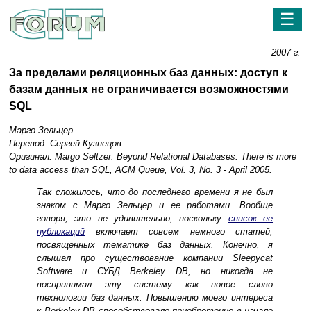
☰
2007 г.
За пределами реляционных баз данных: доступ к
базам данных не ограничивается возможностями
SQL
Марго Зельцер
Перевод: Сергей Кузнецов
Оригинал: Margo Seltzer. Beyond Relational Databases: There is more
to data access than SQL, ACM Queue, Vol. 3, No. 3 - April 2005.
Так сложилось, что до последнего времени я не был
знаком с Марго Зельцер и ее работами. Вообще
говоря, это не удивительно, поскольку
список ее
публикаций
включает совсем немного статей,
посвященных тематике баз данных. Конечно, я
слышал про существование компании Sleepycat
Software и СУБД Berkeley DB, но никогда не
воспринимал эту систему как новое слово
технологии баз данных. Повышению моего интереса
к Berkeley DB способствовало приобретение в начале