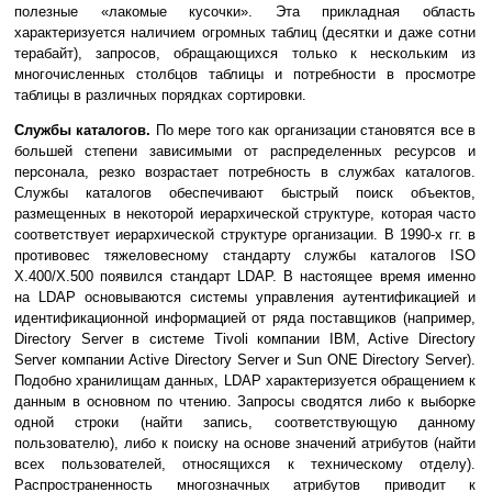
полезные «лакомые кусочки». Эта прикладная область
характеризуется наличием огромных таблиц (десятки и даже сотни
терабайт), запросов, обращающихся только к нескольким из
многочисленных столбцов таблицы и потребности в просмотре
таблицы в различных порядках сортировки.
Службы каталогов.
По мере того как организации становятся все в
большей степени зависимыми от распределенных ресурсов и
персонала, резко возрастает потребность в службах каталогов.
Службы каталогов обеспечивают быстрый поиск объектов,
размещенных в некоторой иерархической структуре, которая часто
соответствует иерархической структуре организации. В 1990-х гг. в
противовес тяжеловесному стандарту службы каталогов ISO
X.400/X.500 появился стандарт LDAP. В настоящее время именно
на LDAP основываются системы управления аутентификацией и
идентификационной информацией от ряда поставщиков (например,
Directory Server в системе Tivoli компании IBM, Active Directory
Server компании Active Directory Server и Sun ONE Directory Server).
Подобно хранилищам данных, LDAP характеризуется обращением к
данным в основном по чтению. Запросы сводятся либо к выборке
одной строки (найти запись, соответствующую данному
пользователю), либо к поиску на основе значений атрибутов (найти
всех пользователей, относящихся к техническому отделу).
Распространенность многозначных атрибутов приводит к