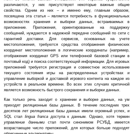
различаются, у них присутствуют некоторые важные общие
свойства. Одним из них – и именно ему, главным образом,
посвящена эта статья – является потребность в функциональных
возможностях хранения и выборки данных, встраиваемых в
приложение. Приложения, ориентированные на поддержку
сообщений, нуждаются в надежной передаче сообщений по сети с
гарантией доставки. Для сервисов, основанных на учете
местоположения, требуются средства отображения физических
координат местоположения в логические координаты (например,
отображения координат GPS или телефонной базовой станции в
почтовый код) и поиска соответствующей информации. Для игровых
приложений требуется регистрация и совместное использование
текущего состояния игры на распределенных устройствах и
управление выборкой и доставкой игрового контента на каждое из
устройств в реальном времени. Во всех этих случаях критичной
является возможность быстрого сохранения и выборки данных.
Как только речь заходит о хранении и выборке данных, на ум
приходят реляционные базы данных. В течение последних трех
десятков лет реляционные базы данных имели огромный успех, и
SQL стал
lingua franca
доступа к данным. Однако, хотя термин
управление данными
стал почти синонимом РСУБД, имеется
возрастающее число приложений, для которых больше подходят
облегченные альтернативы.