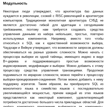
Модульность
Некоторые люди утверждают, что архитектура баз данных
нуждается в революции, схожей с RISC-революцией в архитектуре
компьютеров. Традиционная монолитная архитектура СУБД не
является достаточно гибкой для адаптации к сегодняшним
требованиям, поэтому нам требуется создавать средства
управления данными из набора небольших, простых, повторно
используемых компонентов. Например, вместо того чтобы
относиться к SQL как к единственной возможности выбора,
Чаудхари и Вейкум утверждают, что возможности запросов должны
обеспечиваться на разных уровнях сложности. Можно начать с
процессора выборки из одной таблицы, имеющего индекс в виде
B+-дерева и поддерживающего простые возможности
индексирования, модификации и выборки. Можно добавить к этому
процессору средства управления транзакциями. Продолжая
подниматься по иерархии сложности, можно перейти к процессору
выборки-проецирования-соединения. Потом можно добавить к нему
поддержку агрегатов. Таким образом, вы преобразуете SQL из
монолитного языка в семейство языков с последовательно
увеличивающейся мощностью, причем каждый из этих языков
представляется как некоторый компонент, удовлетворяющий
потребности достаточно большого числа прикладных областей. Для
любого конкретного приложения выбираются те компоненты,