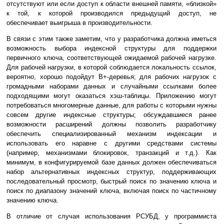
отсутствуют или если доступ к области внешней памяти, «близкой»
к той, к которой производился предыдущий доступ, не
обеспечивает выигрыша в производительности.
В связи с этим также заметим, что у разработчика должна иметься
возможность выбора индексной структуры для поддержки
первичного ключа, соответствующей ожидаемой рабочей нагрузке.
Для рабочей нагрузки, в которой соблюдается локальность ссылок,
вероятно, хорошо подойдут B+-деревья; для рабочих нагрузок с
громадными наборами данных и случайными ссылками более
подходящими могут оказаться хэш-таблицы. Приложению могут
потребоваться многомерные данные, для работы с которыми нужны
совсем другие индексные структуры; обсуждавшиеся ранее
возможности расширений должны позволить разработчику
обеспечить специализированный механизм индексации и
использовать его наравне с другими средствами системы
(например, механизмами блокировок, транзакций и т.д.). Как
минимум, в конфигурируемой базе данных должен обеспечиваться
набор альтернативных индексных структур, поддерживающих
последовательный просмотр, быстрый поиск по значению ключа и
поиск по диапазону значений ключа, включая поиск по частичному
значению ключа.
В отличие от случая использования РСУБД, у программиста