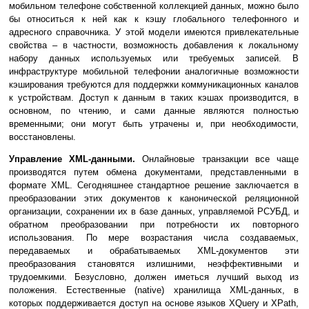
мобильном телефоне собственной коллекцией данных, можно было
бы относиться к ней как к кэшу глобального телефонного и
адресного справочника. У этой модели имеются привлекательные
свойства – в частности, возможность добавления к локальному
набору данных используемых или требуемых записей. В
инфраструктуре мобильной телефонии аналогичные возможности
кэширования требуются для поддержки коммуникационных каналов
к устройствам. Доступ к данным в таких кэшах производится, в
основном, по чтению, и сами данные являются полностью
временными; они могут быть утрачены и, при необходимости,
восстановлены.
Управление XML-данными.
Онлайновые транзакции все чаще
производятся путем обмена документами, представленными в
формате XML. Сегодняшнее стандартное решение заключается в
преобразовании этих документов к канонической реляционной
организации, сохранении их в базе данных, управляемой РСУБД, и
обратном преобразовании при потребности их повторного
использования. По мере возрастания числа создаваемых,
передаваемых и обрабатываемых XML-документов эти
преобразования становятся излишними, неэффективными и
трудоемкими. Безусловно, должен иметься лучший выход из
положения. Естественные (native) хранилища XML-данных, в
которых поддерживается доступ на основе языков XQuery и XPath,