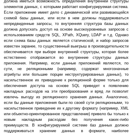
должна иметься возможность определения внутренней структуры
элементов данных, с которыми работает конфигурируемая система.
Если приложение имеет дело с динамической или развивающейся
схемой базы данных, или если в нем должны поддерживаться
непредвиденные запросы, то внутренняя структура базы данных
должна допускать доступ на основе высокоуровневых запросов с
использованием средств SQL, XPath, XQuery, LDAP и т.д. Однако
если схема базы данных является статической, и набор запросов
известен заранее, то существенный выигрыш в производительности
обеспечивается при выборе внутренней структуры, которая более
естественно отображается во внутренние структуры данных
приложения. Например, если данные приложений являются, по
сути, не реляционными (например, содержат многозначные
атрибуты или большие порции неструктурированных данных), то
насильственное их приведение к реляционной форме только для
обеспечения доступа на основе SQL приведет к появлению
накладных расходов на эти преобразования и вряд ли позволит
извлечь выгоду из реляционного хранения данных. Аналогично,
если бы данные приложения были по своей сути реляционными, то
насильственное приведение их к другому формату (например, XML
или объектно-ориентированное представление) привело бы только к
новым накладным расходам без получения каких-либо
преимуществ. В конфигурируемой системе баз данных должно
поддерживаться хранение данных в формате, наиболее