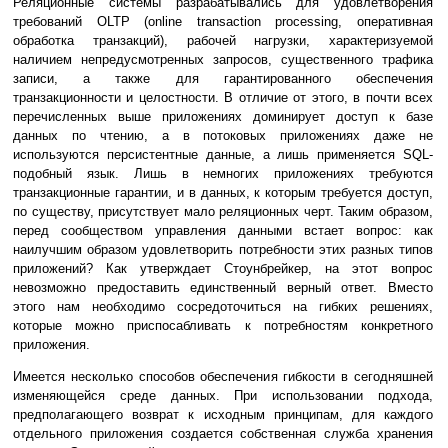
Реляционные системы разрабатывались для удовлетворения
требований OLTP (online transaction processing, оперативная
обработка транзакций), рабочей нагрузки, характеризуемой
наличием непредусмотренных запросов, существенного трафика
записи, а также для гарантированного обеспечения
транзакционности и целостности. В отличие от этого, в почти всех
перечисленных выше приложениях доминирует доступ к базе
данных по чтению, а в потоковых приложениях даже не
используются персистентные данные, а лишь применяется SQL-
подобный язык. Лишь в немногих приложениях требуются
транзакционные гарантии, и в данных, к которым требуется доступ,
по существу, присутствует мало реляционных черт. Таким образом,
перед сообществом управления данными встает вопрос: как
наилучшим образом удовлетворить потребности этих разных типов
приложений? Как утверждает Стоунбрейкер, на этот вопрос
невозможно предоставить единственный верный ответ. Вместо
этого нам необходимо сосредоточиться на гибких решениях,
которые можно приспосабливать к потребностям конкретного
приложения.
Имеется несколько способов обеспечения гибкости в сегодняшней
изменяющейся среде данных. При использовании подхода,
предполагающего возврат к исходным принципам, для каждого
отдельного приложения создается собственная служба хранения