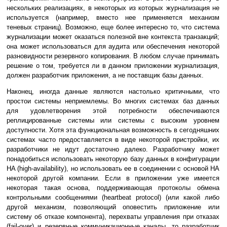
нескольких реализациях, в некоторых из которых журнализация не
используется (например, вместо нее применяется механизм
теневых страниц). Возможно, еще более интересно то, что система
журнализации может оказаться полезной вне контекста транзакций;
она может использоваться для аудита или обеспечения некоторой
разновидности резервного копирования. В любом случае принимать
решение о том, требуется ли в данном приложении журнализация,
должен разработчик приложения, а не поставщик базы данных.
Наконец, иногда данные являются настолько критичными, что
простои системы неприемлемы. Во многих системах баз данных
для удовлетворения этой потребности обеспечиваются
реплицированные системы или системы с высоким уровнем
доступности. Хотя эта функциональная возможность в сегодняшних
системах часто предоставляется в виде некоторой пристройки, их
разработчики не идут достаточно далеко. Разработчику может
понадобиться использовать некоторую базу данных в конфигурации
HA (high-availability), но использовать ее в соединении с основой HA
некоторой другой компании. Если в приложении уже имеется
некоторая такая основа, поддерживающая протоколы обмена
контрольными сообщениями (heartbeat protocol) (или какой либо
другой механизм, позволяющий оповестить приложение или
систему об отказе компонента), перехваты управления при отказах
(fail-over) и резервные коммуникационные каналы, то разработчик