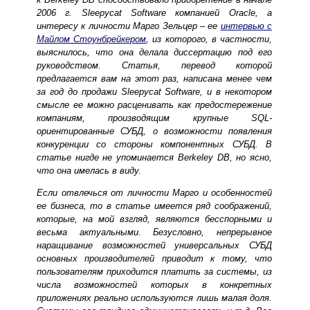
2006 г. Sleepycat Software компанией Oracle, а
интересу к личности Марго Зельцер – ее
интервью с
Майлом Стоунбрейкером
, из которого, в частности,
выяснилось, что она делала диссертацию под его
руководством. Статья, перевод которой
предлагается вам на этот раз, написана менее чем
за год до продажи Sleepycat Software, и в некотором
смысле ее можно расценивать как предостережение
компаниям, производящим крупные SQL-
ориентированные СУБД, о возможности появления
конкуренции со стороны компонентных СУБД. В
статье нигде не упоминается Berkeley DB, но ясно,
что она имелась в виду.
Если отвлечься от личности Марго и особенностей
ее бизнеса, то в статье имеется ряд соображений,
которые, на мой взгляд, являются бесспорными и
весьма актуальными. Безусловно, непрерывное
наращивание возможностей универсальных СУБД
основных производителей приводит к тому, что
пользователям приходится платить за системы, из
числа возможностей которых в конкретных
приложениях реально используются лишь малая доля.