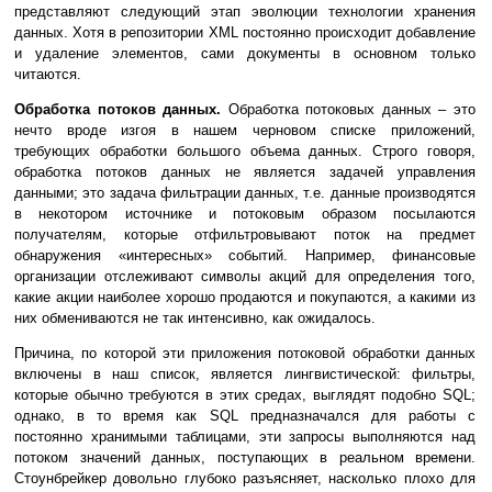
представляют следующий этап эволюции технологии хранения
данных. Хотя в репозитории XML постоянно происходит добавление
и удаление элементов, сами документы в основном только
читаются.
Обработка потоков данных.
Обработка потоковых данных – это
нечто вроде изгоя в нашем черновом списке приложений,
требующих обработки большого объема данных. Строго говоря,
обработка потоков данных не является задачей управления
данными; это задача фильтрации данных, т.е. данные производятся
в некотором источнике и потоковым образом посылаются
получателям, которые отфильтровывают поток на предмет
обнаружения «интересных» событий. Например, финансовые
организации отслеживают символы акций для определения того,
какие акции наиболее хорошо продаются и покупаются, а какими из
них обмениваются не так интенсивно, как ожидалось.
Причина, по которой эти приложения потоковой обработки данных
включены в наш список, является лингвистической: фильтры,
которые обычно требуются в этих средах, выглядят подобно SQL;
однако, в то время как SQL предназначался для работы с
постоянно хранимыми таблицами, эти запросы выполняются над
потоком значений данных, поступающих в реальном времени.
Стоунбрейкер довольно глубоко разъясняет, насколько плохо для