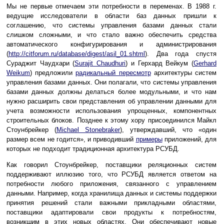
Мы не первые отмечаем эти потребности в переменах. В 1988 г.
ведущие исследователи в области баз данных пришли к
соглашению, что системы управления базами данных стали
слишком сложными, и что стало важно обеспечить средства
автоматического конфигурирования и администрирования
(
http://citforum.ru/database/digest/asil_01.shtml
). Два года спустя
Сураджит Чаудхари (
Surajit Chaudhuri
) и Герхард Вейкум (
Gerhard
Weikum
) предложили
радикальный пересмотр
архитектуры систем
управления базами данных. Они полагали, что системы управления
базами данных должны делаться более модульными, и что нам
нужно расширить свои представления об управлении данными для
учета возможности использования упрощенных, компонентных
строительных блоков. Позднее к этому хору присоединился Майкл
Стоунбрейкер (
Michael Stonebraker
), утверждавший, что «один
размер всем не годится», и приводивший
примеры
приложений, для
которых не подходит традиционная архитектура РСУБД.
Как говорил Стоунбрейкер, поставщики реляционных систем
поддерживают иллюзию того, что РСУБД является ответом на
потребности любого приложения, связанного с управлением
данными. Например, когда хранилища данных и системы поддержки
принятия решений стали важными прикладными областями,
поставщики адаптировали свои продукты к потребностям,
возникшим в этих новых областях. Они обеспечивают новые