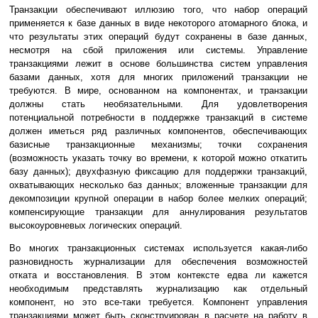
Транзакции обеспечивают иллюзию того, что набор операций
применяется к базе данных в виде некоторого атомарного блока, и
что результаты этих операций будут сохранены в базе данных,
несмотря на сбой приложения или системы. Управление
транзакциями лежит в основе большинства систем управления
базами данных, хотя для многих приложений транзакции не
требуются. В мире, основанном на компонентах, и транзакции
должны стать необязательными. Для удовлетворения
потенциальной потребности в поддержке транзакций в системе
должен иметься ряд различных компонентов, обеспечивающих
базисные транзакционные механизмы; точки сохранения
(возможность указать точку во времени, к которой можно откатить
базу данных); двухфазную фиксацию для поддержки транзакций,
охватывающих несколько баз данных; вложенные транзакции для
декомпозиции крупной операции в набор более мелких операций;
компенсирующие транзакции для аннулирования результатов
высокоуровневых логических операций.
Во многих транзакционных системах используется какая-либо
разновидность журнализации для обеспечения возможностей
отката и восстановления. В этом контексте едва ли кажется
необходимым представлять журнализацию как отдельный
компонент, но это все-таки требуется. Компонент управления
транзакциями может быть сконструирован в расчете на работу в