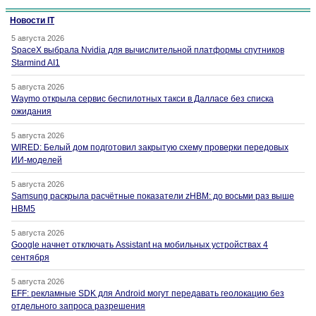
Новости IT
5 августа 2026
SpaceX выбрала Nvidia для вычислительной платформы спутников
Starmind AI1
5 августа 2026
Waymo открыла сервис беспилотных такси в Далласе без списка
ожидания
5 августа 2026
WIRED: Белый дом подготовил закрытую схему проверки передовых
ИИ-моделей
5 августа 2026
Samsung раскрыла расчётные показатели zHBM: до восьми раз выше
HBM5
5 августа 2026
Google начнет отключать Assistant на мобильных устройствах 4
сентября
5 августа 2026
EFF: рекламные SDK для Android могут передавать геолокацию без
отдельного запроса разрешения