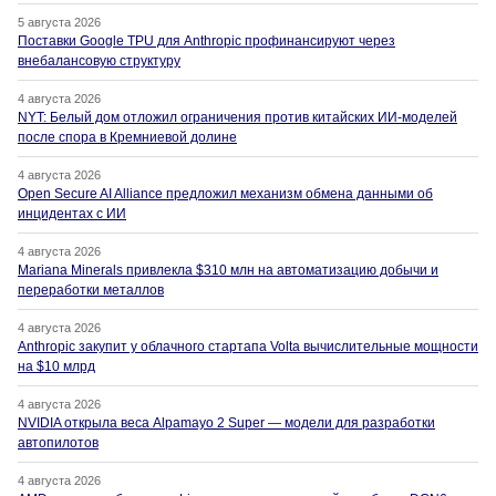
5 августа 2026
Поставки Google TPU для Anthropic профинансируют через
внебалансовую структуру
4 августа 2026
NYT: Белый дом отложил ограничения против китайских ИИ-моделей
после спора в Кремниевой долине
4 августа 2026
Open Secure AI Alliance предложил механизм обмена данными об
инцидентах с ИИ
4 августа 2026
Mariana Minerals привлекла $310 млн на автоматизацию добычи и
переработки металлов
4 августа 2026
Anthropic закупит у облачного стартапа Volta вычислительные мощности
на $10 млрд
4 августа 2026
NVIDIA открыла веса Alpamayo 2 Super — модели для разработки
автопилотов
4 августа 2026