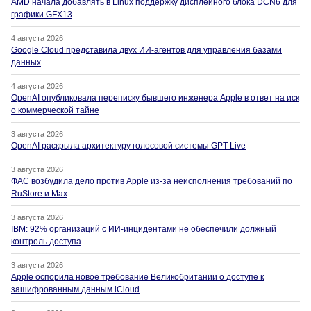
AMD начала добавлять в Linux поддержку дисплейного блока DCN6 для
графики GFX13
4 августа 2026
Google Cloud представила двух ИИ-агентов для управления базами
данных
4 августа 2026
OpenAI опубликовала переписку бывшего инженера Apple в ответ на иск
о коммерческой тайне
3 августа 2026
OpenAI раскрыла архитектуру голосовой системы GPT-Live
3 августа 2026
ФАС возбудила дело против Apple из-за неисполнения требований по
RuStore и Max
3 августа 2026
IBM: 92% организаций с ИИ-инцидентами не обеспечили должный
контроль доступа
3 августа 2026
Apple оспорила новое требование Великобритании о доступе к
зашифрованным данным iCloud