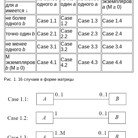
экземпляров
одного
a
один
a
одного
a
для
a
a
(M ≥ 0)
имеется ↓
не более
Case
Case 1.1
Case 1.3
Case 1.4
одного
b
1.2
Case
точно один
b
Case 2.1
Case 2.3
Case 2.4
2.2
не менее
Case
Case 3.1
Case 3.3
Case 3.4
одного
b
3.2
M
Case
экземпляров
Case 4.1
Case 4.3
Case 4.4
4.2
b
(M ≥ 0)
Рис. 1. 16 случаев в форме матрицы