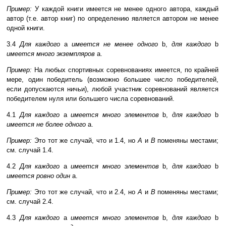
Пример:
У каждой книги имеется не менее одного автора, каждый
автор (т.е. автор книг) по определению является автором не менее
одной книги.
3.4
Для каждого
a
имеется не менее одного
b,
для каждого
b
имеется много экземпляров
a.
Пример:
На любых спортивных соревнованиях имеется, по крайней
мере, один победитель (возможно большее число победителей,
если допускаются ничьи), любой участник соревнований является
победителем нуля или большего числа соревнований.
4.1
Для каждого
a
имеется много элементов
b,
для каждого
b
имеется не более одного
a.
Пример:
Это тот же случай, что и 1.4, но
A
и
B
поменяны местами;
см. случай 1.4.
4.2
Для каждого
a
имеется много элементов
b,
для каждого
b
имеется ровно один
a.
Пример:
Это тот же случай, что и 2.4, но
A
и
B
поменяны местами;
см. случай 2.4.
4.3
Для каждого
a
имеется много элементов
b,
для каждого
b