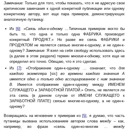
Замечание:
Только для того, чтобы показать, что я не адресую свои
критические замечания к одной конкретной публикации или одному
конкретному автору, вот еще пара примеров, демонстрирующих
аналогичную путаницу.
Из
[6]
: «
Связь один-к-одному …
Типичным примером могло бы
быть то, что одна и только одна ФАБРИКА производит
конкретный ПРОДУКТ.» Но разве же связь ФАБРИКИ и
ПРОДУКТОМ не является связью многие-к-одному, и не один-к-
одному?
Замечание:
Я взял на себя свободу использовать здесь
(а далее в этом разделе) термин
многие-к-одному,
хотя еще не
определил его точно. Обещаю, что я это сделаю.
Из
[7]
: «Отображение один-к-одному … означает, что
для
каждого экземпляра
[sic]
во времени каждого значения A
имеется одно и только одно ассоциированное с ним значение
B.
Имеется отображение один-к-одному между ИМЕНЕМ
СЛУЖАЩЕГО и ЗАРАБОТНОЙ ПЛАТОЙ.» Опять, не является ли
эта связь (в данном случае от ИМЕНИ СЛУЖАЩЕГО к
ЗАРАБОТНОЙ ПЛАТЕ) связью многие-ко-одному, а не один-к-
одному?
Возвращаясь на мгновение к примерам из
[5]
, я думаю, что часть
путаницы вызвана использованием автором слова
между
– как,
например, во фразе «связь один-ко-многим …
между