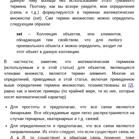
данную тему вообще без использования этого туманного
термина. Поэтому, как вы вскоре увидите, мои определения
(
связь
и т.д.) формулируются в терминах математических
множеств
(
set
). Сам термин
множество
можно определить
следующим образом:
set
– Коллекция объектов, или элементов,
обладающая тем свойством, что для любого
произвольного объекта
x
можно определить, входит ли
этот объект в данную коллекцию.
В частности, заметим, что математическим термином
(используемым и в этой статье) для объектов, являющихся
членами множеств, является термин
элемент
. Многие из
определений, приводимых в этой статье, включая приведенное
выше определение термина
множество
, позаимствованы из
[2]
,
равно как и многие примеры (по крайней мере, те из них, которые
носят математический характер).
Для простоты я предполагаю, что все связи являются
бинарными. Все обсуждаемые идеи легко распространяются на
случаи тернарных, кватернарных и т.д. связей.
Для определенности я предполагаю, что все связи являются
направленными. Из этого следует, что если существует связь из
A
в
B
, то существует и обратная связь (конечно, тоже