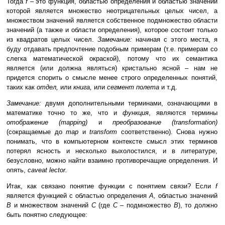
Тогда
f
– это функция, областью определения и областью значений
которой является множество неотрицательных целых чисел, а
множеством значений является собственное подмножество области
значений (а также и области определения), которое состоит только
из квадратов целых чисел.
Замечание:
начиная с этого места, я
буду отдавать предпочтение подобным примерам (т.е. примерам со
слегка математической окраской), потому что их семантика
является (или должна являться) кристально ясной – нам не
придется спорить о смысле менее строго определенных понятий,
таких как
отдел,
или
книга,
или
сегмент полета
и т.д.
Замечание:
двумя дополнительными терминами, означающими в
математике точно то же, что и
функция
, являются термины
отображение (mapping)
и
преобразование (transformation)
(сокращаемые до
map
и
transform
соответственно). Снова нужно
понимать, что в компьютерном контексте смысл этих терминов
потерял ясность и несколько выхолостился, и в литературе,
безусловно, можно найти взаимно противоречащие определения. И
опять,
caveat lector.
Итак, как связано понятие функции с понятием связи? Если
f
является функцией с областью определения
A,
областью значений
B
и множеством значений
C
(где
C
– подмножество
B
), то должно
быть понятно следующее: