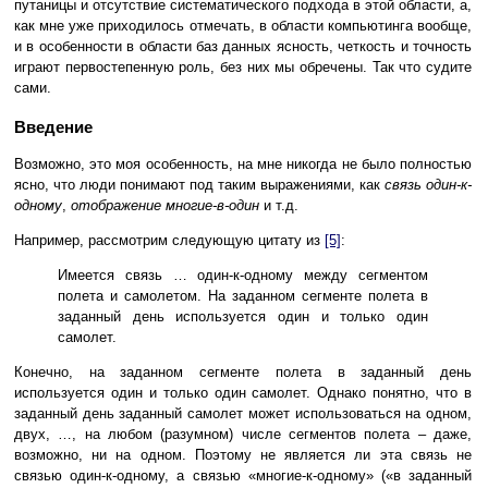
путаницы и отсутствие систематического подхода в этой области, а,
как мне уже приходилось отмечать, в области компьютинга вообще,
и в особенности в области баз данных ясность, четкость и точность
играют первостепенную роль, без них мы обречены. Так что судите
сами.
Введение
Возможно, это моя особенность, на мне никогда не было полностью
ясно, что люди понимают под таким выражениями, как
связь один-к-
одному
,
отображение многие-в-один
и т.д.
Например, рассмотрим следующую цитату из
[5]
:
Имеется связь … один-к-одному между сегментом
полета и самолетом. На заданном сегменте полета в
заданный день используется один и только один
самолет.
Конечно, на заданном сегменте полета в заданный день
используется один и только один самолет. Однако понятно, что в
заданный день заданный самолет может использоваться на одном,
двух, …, на любом (разумном) числе сегментов полета – даже,
возможно, ни на одном. Поэтому не является ли эта связь не
связью один-к-одному, а связью «многие-к-одному» («в заданный