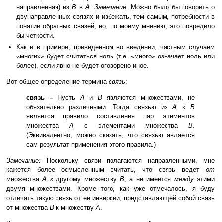
направленная) из
B
в
A
.
Замечание
: Можно было бы говорить о
двунаправленных связях и избежать, тем самым, потребности в
понятии обратных связей, но, по моему мнению, это повредило
бы четкости.
Как и в примере, приведенном во введении, частным случаем
«многих» будет считаться ноль (т.е. «много» означает ноль или
более), если явно не будет оговорено иное.
Вот общее определение термина
связь
:
связь –
Пусть
A
и
B
являются множествами, не
обязательно различными. Тогда связью из
A
к
B
является правило составления пар элементов
множества
A
с элементами множества
B
.
(Эквивалентно, можно сказать, что связью является
сам результат применения этого правила.)
Замечание:
Поскольку связи полагаются направленными, мне
кажется более осмысленным считать, что связь ведет
от
множества
A к
другому множеству
B
, а не имеется
между
этими
двумя множествами. Кроме того, как уже отмечалось, я буду
отличать такую связь от ее инверсии, представляющей собой связь
от множества
B
к множеству
A
.