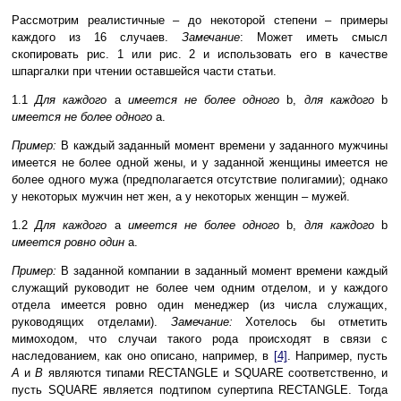
Рассмотрим реалистичные – до некоторой степени – примеры
каждого из 16 случаев.
Замечание
: Может иметь смысл
скопировать рис. 1 или рис. 2 и использовать его в качестве
шпаргалки при чтении оставшейся части статьи.
1.1
Для каждого
a
имеется не более одного
b,
для каждого
b
имеется не более одного
a.
Пример:
В каждый заданный момент времени у заданного мужчины
имеется не более одной жены, и у заданной женщины имеется не
более одного мужа (предполагается отсутствие полигамии); однако
у некоторых мужчин нет жен, а у некоторых женщин – мужей.
1.2
Для каждого
a
имеется не более одного
b,
для каждого
b
имеется ровно один
a.
Пример:
В заданной компании в заданный момент времени каждый
служащий руководит не более чем одним отделом, и у каждого
отдела имеется ровно один менеджер (из числа служащих,
руководящих отделами).
Замечание:
Хотелось бы отметить
мимоходом, что случаи такого рода происходят в связи с
наследованием, как оно описано, например, в
[4]
. Например, пусть
A
и
B
являются типами RECTANGLE и SQUARE соответственно, и
пусть SQUARE является подтипом супертипа RECTANGLE. Тогда