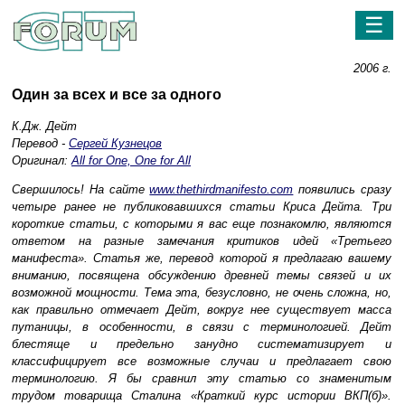
☰
2006 г.
Один за всех и все за одного
К.Дж. Дейт
Перевод -
Сергей Кузнецов
Оригинал:
All for One, One for All
Свершилось! На сайте
www.thethirdmanifesto.com
появились сразу
четыре ранее не публиковавшихся статьи Криса Дейта. Три
короткие статьи, с которыми я вас еще познакомлю, являются
ответом на разные замечания критиков идей «Третьего
манифеста». Статья же, перевод которой я предлагаю вашему
вниманию, посвящена обсуждению древней темы связей и их
возможной мощности. Тема эта, безусловно, не очень сложна, но,
как правильно отмечает Дейт, вокруг нее существует масса
путаницы, в особенности, в связи с терминологией. Дейт
блестяще и предельно занудно систематизирует и
классифицирует все возможные случаи и предлагает свою
терминологию. Я бы сравнил эту статью со знаменитым
трудом товарища Сталина «Краткий курс истории ВКП(б)».