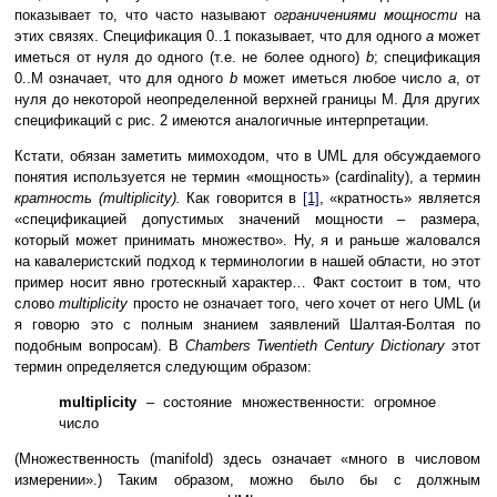
показывает то, что часто называют
ограничениями мощности
на
этих связях. Спецификация 0..1 показывает, что для одного
a
может
иметься от нуля до одного (т.е. не более одного)
b
; спецификация
0..M означает, что для одного
b
может иметься любое число
a
, от
нуля до некоторой неопределенной верхней границы M. Для других
спецификаций с рис. 2 имеются аналогичные интерпретации.
Кстати, обязан заметить мимоходом, что в UML для обсуждаемого
понятия используется не термин «мощность» (cardinality), а термин
кратность (multiplicity).
Как говорится в
[1]
, «кратность» является
«спецификацией допустимых значений мощности – размера,
который может принимать множество». Ну, я и раньше жаловался
на кавалеристский подход к терминологии в нашей области, но этот
пример носит явно гротескный характер… Факт состоит в том, что
слово
multiplicity
просто не означает того, чего хочет от него UML (и
я говорю это с полным знанием заявлений Шалтая-Болтая по
подобным вопросам). В
Chambers Twentieth Century Dictionary
этот
термин определяется следующим образом:
multiplicity
– состояние множественности: огромное
число
(Множественность (manifold) здесь означает «много в числовом
измерении».) Таким образом, можно было бы с должным