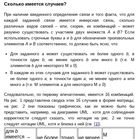
Сколько имеется случаев?
При наличии введенного определения связи и того факта, что для
каждой заданной связи имеется инверсная связь, сколько
различных видов связей – или, скорее, их комбинаций – может
разумно существовать с участием двух множеств
A
и
B
? Если
использовать строчные буквы
a
и
b
для обозначения произвольных
элементов
A
и
B
соответственно, то должно быть ясно, что:
Для заданного
a
может существовать не более одного
b
; в
точности один
b
; не менее одного
b
или много
b
(т.е. M
элементов
b
для некоторого M ≥ 0).
В каждом из этих случаев для заданного
b
может существовать
не более одного
a
; в точности один
a
; не менее одного
a
или
много
a
(т.е. M элементов
a
для некоторого M ≥ 0).
Следовательно, по первому впечатлению, имеется 16 комбинаций.
На рис. 1 представлена сводка этих 16 случаев в форме матрицы;
на рис. 2 они показаны графически, как их можно было бы
представить, например, на диаграмме UML . хотя для соблюдения
корректности следует сказать, что нотация на рис. 2 не точно
следует нотации UML, хотя и близка к ней (см.
[1]
).
для
b
M
имеется →
не более
точно
не менее