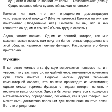
сущности в связи не зависит от связи …
Обязательная
[связь]:
Существование обеих сущностей зависит от связи.»
Кажется ли вам, что эти определения демонстрируют
«систематический подход»? (Мне не кажется.) Кажутся ли они вам
понятными? (Определенно нет.) Считаете ли вы, что в них
говорится об одном и том же? (Очень трудно сказать.)
Ладно, хватит ворчать. Одним из понятий, которое, как мне
кажется, может помочь нам придти к более точным определениям в
этой области, является понятие функции. Рассмотрим его более
пристально.
Функции
В контексте компьютинга функции встречаются повсеместно, и я
уверен, что у вас имеется, по крайней мере, интуитивное понимание
сути этого понятия. Подобно многим другим терминам
компьютерной области, это понятие происходит из математики;
однако смысл термина
функция
с годами потерял ясность и
несколько выхолостился. Здесь я бы хотел вернуться к исходному
математическому определению, поскольку, как я уже говорил, оно
может быть достаточно полезным для прояснения понятия связи.
Вот это определение: