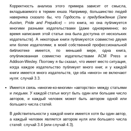
Корректность анализа этого примера зависит от смысла,
вкладываемого в термин
книга
. Например, большинство людей
наверняка сказало бы, что
Гордость и предубеждение (Jane
Austen, Pride and Prejudice) –
это книга, но она публикуется
многими разными издательствами (даже одновременно; во
время написания этой статьи она была доступна от нескольких
издательств). А некоторые книги публикуются совместно двумя
или более издателями; в моей собственной профессиональной
библиотеке имеется, по меньшей мере, одна книга,
опубликованная совместно издательствами ACM Press и
Addison-Wesley. Поэтому я бы сказал, что имеет место ситуация,
когда каждое издательство публикует много книг, и у каждой
книги имеется много издательств, где оба «много» не включают
нуля: случай 3.3.
Имеется связь «многие-ко-многим» «авторство» между статьями
и людьми. У каждой статьи могут быть один или большее число
авторов, и каждый человек может быть автором одной или
большего числа статей.
В действительности у каждой книги имеется хотя бы один автор,
а каждый человек является автором нуля или большего числа
статей: случай 3.4 (или случай 4.3).