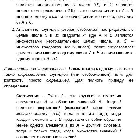
является множеством целых чисел 0-9, и
C
является
множеством целых чисел 2-9) – это пример связи от
A
в
B
многие-к-одному «на»– и, конечно, связи многие-к-одному «в»
от
A
в
C
.
Аналогично, функция, которая отображает неотрицательные
целые числа
x
в их квадраты
x²
(где
A
и
B
являются
множествами неотрицательных целых числе, а
C
–
множеством квадратов целых чисел), также представляет
пример связи многие-к-одному «в» от
A
в
B
и связи многие-к-
одному «на» от
A
в
C
.
Дополнительная терминология:
Связь многие-к-одному называют
также
сюръективной
функцией (или отображением), или, для
краткости, просто
сюръекцией
. Для полноты приведу ее
определение:
Сюръекция
– Пусть
f
– это функция с областью
определения
A
и областью значений
B
. Тогда
f
является сюръекцией (называемой также
связью
многие-к-одному «на»
) тогда и только тогда, когда
каждый элемент
b
в
B
представляет собой образ не
менее одного элемента
a
из
A
– другими словами,
тогда и только тогда, когда множество значений
f
совпадает с областью значений.