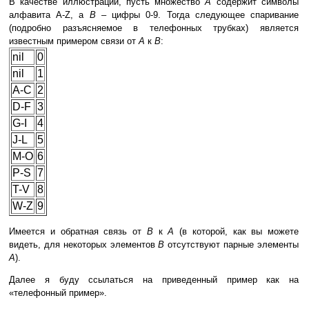
В качестве иллюстрации, пусть множество
A
содержит символы
алфавита A-Z, а
B
– цифры 0-9. Тогда следующее спаривание
(подробно разъясняемое в телефонных трубках) является
известным примером связи от
A
к
B
:
nil
0
nil
1
A-C
2
D-F
3
G-I
4
J-L
5
M-O
6
P-S
7
T-V
8
W-Z
9
Имеется и обратная связь от
B
к
A
(в которой, как вы можете
видеть, для некоторых элементов
B
отсутствуют парные элементы
A
).
Далее я буду ссылаться на приведенный пример как на
«телефонный пример».