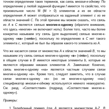
точном определении таких терминов, как
связь многие-к-одному.
По
определению у любой заданной функции
f
имеется то свойство, что
произвольное число M (M > 0) элементов
a
из ее области
определения
A
может отображаться на заданный элемент
c
из ее
области значений
C
. По этой причине мы можем сказать, что связь
из
A
в
C
является связью
многие-к-одному
(обратите внимание,
что здесь «многие» не включают ноль). Более того, часто мы более
конкретно называем эту связь (для выделения) связью многие-к-
одному «
на
»
(«
onto
»), поскольку по определению в
C
нет такого
элемента
c
, который не был бы образом какого-то элемента из
A
.
Что же касается связи от множества
A
к области значений
B
, то мы
называем эту связь связью многие-к-одному «
в
»
(«
into
»), поскольку
в общем случае в
B
имеются некоторые элементы
b
, которые не
являются образами никаких элементов
A
.
Замечание:
Конечно,
связь многие-к-одному «на» является частным случаем связи
многие-к-одному «в». Кроме того, следует заметить, что в случае
связи многие-к-одному «в» (но не многие-к-одному «на»)
спецификатор
многие-к-одному
используется немного неаккуратно.
См. разд. «Соответствия» (подразд. «Соответствие многих-к-
одному»).
Примеры:
Телефонный пример (где
A
является множеством A-Z,
B