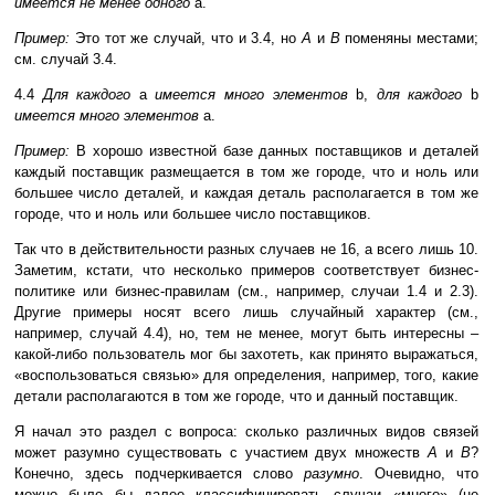
имеется не менее одного
a.
Пример:
Это тот же случай, что и 3.4, но
A
и
B
поменяны местами;
см. случай 3.4.
4.4
Для каждого
a
имеется много элементов
b,
для каждого
b
имеется много элементов
a.
Пример:
В хорошо известной базе данных поставщиков и деталей
каждый поставщик размещается в том же городе, что и ноль или
большее число деталей, и каждая деталь располагается в том же
городе, что и ноль или большее число поставщиков.
Так что в действительности разных случаев не 16, а всего лишь 10.
Заметим, кстати, что несколько примеров соответствует бизнес-
политике или бизнес-правилам (см., например, случаи 1.4 и 2.3).
Другие примеры носят всего лишь случайный характер (см.,
например, случай 4.4), но, тем не менее, могут быть интересны –
какой-либо пользователь мог бы захотеть, как принято выражаться,
«воспользоваться связью» для определения, например, того, какие
детали располагаются в том же городе, что и данный поставщик.
Я начал это раздел с вопроса: сколько различных видов связей
может разумно существовать с участием двух множеств
A
и
B
?
Конечно, здесь подчеркивается слово
разумно
. Очевидно, что
можно было бы далее классифицировать случаи «много» (не