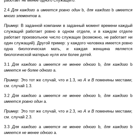
работает не менее одного служащего.
2.4
Для каждого
a
имеется ровно один
b,
для каждого
b
имеется
много элементов
a.
Пример:
В заданной компании в заданный момент времени каждый
служащий работает ровно в одном отделе, и в каждом отделе
работает произвольное число служащих (возможно, не работает ни
один служащий). Другой пример: у каждого человека имеется ровно
одна биологическая мать, и каждая женщина является
биологической матерью нуля или более детей.
3.1
Для каждого
a
имеется не менее одного
b,
для каждого
b
имеется не более одного
a.
Пример:
Это тот же случай, что и 1.3, но
A
и
B
поменяны местами;
см. случай 1.3.
3.2
Для каждого
a
имеется не менее одного
b,
для каждого
b
имеется ровно один
a.
Пример:
Это тот же случай, что и 2.3, но
A
и
B
поменяны местами;
см. случай 2.3.
3.3
Для каждого
a
имеется не менее одного
b,
для каждого
b
имеется не менее одного
a.