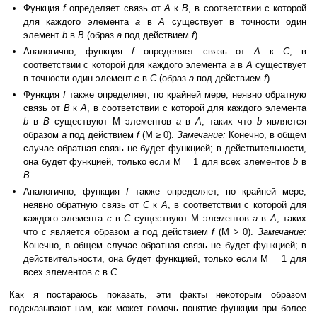
Функция
f
определяет связь от
A
к
B
, в соответствии с которой
для каждого элемента
a
в
A
существует в точности один
элемент
b
в
B
(образ
a
под действием
f
).
Аналогично, функция
f
определяет связь от
A
к
C
, в
соответствии с которой для каждого элемента
a
в
A
существует
в точности один элемент
c
в
C
(образ
a
под действием
f
).
Функция
f
также определяет, по крайней мере, неявно обратную
связь от
B
к
A
, в соответствии с которой для каждого элемента
b
в
B
существуют M элементов
a
в
A
,
таких что
b
является
образом
a
под действием
f
(M ≥ 0).
Замечание:
Конечно, в общем
случае обратная связь не будет функцией; в действительности,
она будет функцией, только если M = 1 для всех элементов
b
в
B
.
Аналогично, функция
f
также определяет, по крайней мере,
неявно обратную связь от
C
к
A
, в соответствии с которой для
каждого элемента
c
в
C
существуют M элементов
a
в
A
,
таких
что
c
является образом
a
под действием
f
(M > 0).
Замечание:
Конечно, в общем случае обратная связь не будет функцией; в
действительности, она будет функцией, только если M = 1 для
всех элементов
c
в
C
.
Как я постараюсь показать, эти факты некоторым образом
подсказывают нам, как может помочь понятие функции при более