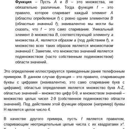
Функция
– Пусть
A
и
B
– это множества, не
обязательно различные. Тогда функция
f
– это
правило, которое спаривает каждый элемент
A
(
области определения f
) с ровно одним элементом
B
(
областью значений f
); эквивалентно мы могли бы
сказать, что
f
– это само спаривание. Уникальный
элемент
b
множества
B
, соответствующий элементу
a
множества
A
, является
образом a
(под действием
f
), и
множество всех таких образов является
множеством
значений f
. Заметим, что множество значений является
подмножеством (часто собственным подмножеством)
области значений.
Это определение иллюстрируется приведенным ранее телефонным
примером. В данном случае функция – это правило, спаривающее
буквы с цифрами (эквивалентно, это само спаривание букв с
цифрами); областью определения является множество букв A-Z,
областью значений – множество цифр 0-9, и множеством значений –
множество целых чисел 2-9 (собственное подмножество области
значений). Под действием этой функции образом (например) буквы
H является целое число 4.
В качестве другого примера, пусть
f
является правилом,
спаривающим неотрицательные целые числа с их квадратами
x²
.