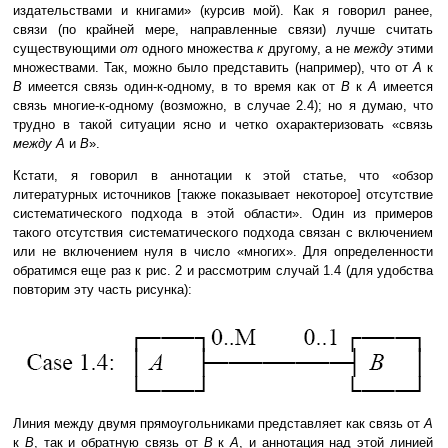
издательствами и книгами» (курсив мой). Как я говорил ранее,
связи (по крайней мере, направленные связи) лучше считать
существующими
от
одного множества
к
другому, а не
между
этими
множествами. Так, можно было представить (например), что от
A
к
B
имеется связь один-к-одному, в то время как от
B
к
A
имеется
связь многие-к-одному (возможно, в случае 2.4); но я думаю, что
трудно в такой ситуации ясно и четко охарактеризовать «связь
между A
и
B
».
Кстати, я говорил в аннотации к этой статье, что «обзор
литературных источников [также показывает некоторое] отсутствие
систематического подхода в этой области». Один из примеров
такого отсутствия систематического подхода связан с включением
или не включением нуля в число «многих». Для определенности
обратимся еще раз к рис. 2 и рассмотрим случай 1.4 (для удобства
повторим эту часть рисунка):
Линия между двумя прямоугольниками представляет как связь от
A
к
B
, так и обратную связь от
B
к
A
, и аннотация над этой линией