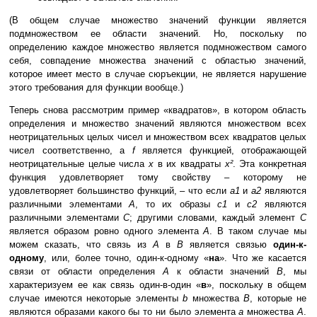
(В общем случае множество значений функции является
подмножеством ее области значений. Но, поскольку по
определению каждое множество является подмножеством самого
себя, совпадение множества значений с областью значений,
которое имеет место в случае сюръекции, не является нарушение
этого требования для функции вообще.)
Теперь снова рассмотрим пример «квадратов», в котором область
определения и множество значений являются множеством всех
неотрицательных целых чисел и множеством всех квадратов целых
чисел соответственно, а
f
является функцией, отображающей
неотрицательные целые числа
x
в их квадраты
x²
. Эта конкретная
функция удовлетворяет тому свойству – которому не
удовлетворяет большинство функций, – что если
a1
и
a2
являются
различными элементами
A
, то их образы
c1
и
c2
являются
различными элементами
C
; другими словами, каждый элемент
C
является образом ровно одного элемента
A
. В таком случае мы
можем сказать, что связь из
A
в
B
является связью
один-к-
одному
, или, более точно, один-к-одному «
на
». Что же касается
связи от области определения
A
к области значений
B
, мы
характеризуем ее как связь один-в-один «
в
», поскольку в общем
случае имеются некоторые элементы
b
множества
B
, которые не
являются образами какого бы то ни было элемента
a
множества
A
.