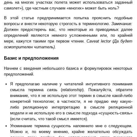
день на многих участках полета может использоваться заданный
самолет»), где частным случаем «многих» может быть ноль?
В этой статье предпринимается попытка прояснить подобные
вопросы и внести некоторую строгость в терминологию.
Замечание:
Должен предостеречь вас, что некоторые из приводимых далее
определений являются немного усложненными или, по крайней
мере, кажутся такими при первом чтении.
Caveat lector (Да будет
осмотрителен читатель).
Базис и предположения
Начнем с введения небольшого базиса и формулировок некоторых
предположений.
Я предполагаю наличие у читателей интуитивного понимания
смысла термина
связь
(
relationship
). Пожалуйста, обратите
внимание, что я не использую этот термин в смысле какой-либо
конкретной технологии; в частности, я не придаю ему какую-
либо реляционную интерпретацию в смысле реляционной
модели и не использую его в смысле подхода «сущность-связь»
(если считать, что такой смысл имеется).
Упоминание термина
сущность
напомнило мне о следующем.
Можно и, по моему мнению, крайне желательно обсуждать