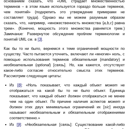
основанием сказать, что «UML страдает множественностью
терминов – в этом языке используется гораздо больше терминов,
чем понятий» (подкрепить это утверждение примерами не
составляет труда). Однако мы не можем разумным образом
сказать, что, например, «множественность множества {
a,b,c
} равна
трем». (Конечно, мощность этого множества равняется трем.)
Замечание:
Развернутое обсуждение проблем терминологии и
понятий UML см. в
[3]
.
Как бы то ни было, вернемся к теме ограничений мощности по
существу. Часто пытаются уточнить, включают ли «многие» ноль, с
помощью использования терминов
обязательная
(
mandatory
) и
необязательная
(
optional
) [связь]. Но, как кажется, отсутствует
какое-либо согласие относительно смысла этих терминов.
Рассмотрим следующие цитаты:
Из
[8]
: «Ноль показывает, что каждый объект
может
не
отображаться на какой бы то ни было объект. Единица
показывает, что каждый объект
должен
отображаться не менее
чем на один объект. По причине наличия аспектов
может
и
должен
этих двух минимальных ограничений их [
sic
] иногда
называют
необязательным
и
обязательным
отображениями
соответственно.»
Из
[9]
: «
Необязательная
[связь]: Существование какой-либо