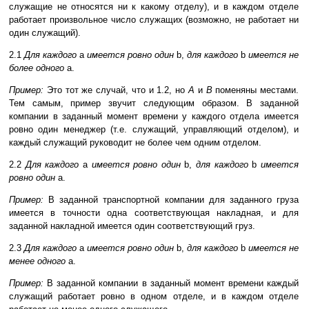
служащие не относятся ни к какому отделу), и в каждом отделе
работает произвольное число служащих (возможно, не работает ни
один служащий).
2.1
Для каждого
a
имеется ровно один
b,
для каждого
b
имеется не
более одного
a.
Пример:
Это тот же случай, что и 1.2, но
A
и
B
поменяны местами.
Тем самым, пример звучит следующим образом. В заданной
компании в заданный момент времени у каждого отдела имеется
ровно один менеджер (т.е. служащий, управляющий отделом), и
каждый служащий руководит не более чем одним отделом.
2.2
Для каждого
a
имеется ровно один
b,
для каждого
b
имеется
ровно один
a.
Пример:
В заданной транспортной компании для заданного груза
имеется в точности одна соответствующая накладная, и для
заданной накладной имеется один соответствующий груз.
2.3
Для каждого
a
имеется ровно один
b,
для каждого
b
имеется не
менее одного
a.
Пример:
В заданной компании в заданный момент времени каждый
служащий работает ровно в одном отделе, и в каждом отделе