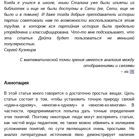
Когда я учился в школе, книги Сталина уже были изъяты из
библиотек и еще не были доступны в Сети (ее, Сети, еще не
было и в помине). И даже тогда добрые преподаватели истории
партии советовали нам по возможности воспользоваться этим
трудом, в котором вся партийная история была предельно
упорядочена и классифицирована. Что-то мне подсказывает, что
эта статья Дейта будет пользоваться не меньшей
популярностью.
Сергей Кузнецов
С математической точки зрения имеется аналогия между
отображениями и связями
-- из
[8]
Аннотация
В этой статье много говорится о достаточно простых вещах. Цель
статьи состоит в том, чтобы установить точную природу связей
«один-к-одному», «многие-к-одному» и «многие-ко-многим». В
частности, предпринимается попытка дать точные определения
этих понятий. Поэтому некоторые люди могут воспринять статью,
как чистой воды педантизм; ее также можно обвинить в излишнем
усложнении понятий, по сути являющихся очень простыми. Но
анализ литературных источников явно демонстрирует наличие