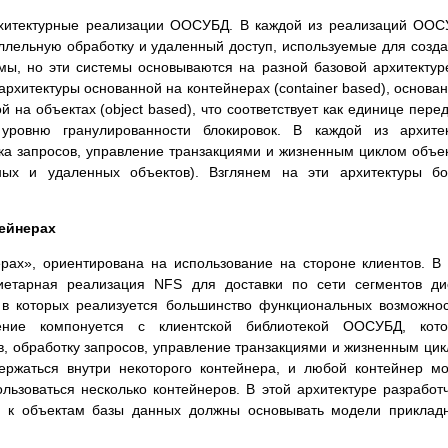
рхитектурные реализации ООСУБД. В каждой из реализаций ОО
ллельную обработку и удаленный доступ, используемые для созд
мы, но эти системы основываются на разной базовой архитектур
 архитектуры основанной на контейнерах (container based), основа
й на объектах (object based), что соответствует как единице пере
уровню гранулированности блокировок. В каждой из архитек
ка запросов, управление транзакциями и жизненным циклом объе
ьных и удаленных объектов). Взглянем на эти архитектуры б
тейнерах
ерах», ориентирована на использование на стороне клиентов. В
иетарная реализация NFS для доставки по сети сегментов ди
 в которых реализуется большинство функциональных возможно
ение компонуется с клиентской библиотекой ООСУБД, кото
, обработку запросов, управление транзакциями и жизненным ци
ержаться внутри некоторого контейнера, и любой контейнер м
льзоваться несколько контейнеров. В этой архитектуре разработ
а к объектам базы данных должны основывать модели приклад