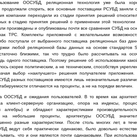
ользование ООСУБД, реляционная технология уже была хор
е продолжали спорить, все основные поставщики РСУБД заняли 
емя компании переходили из стадии принятия решений относите
нных в стадию принятия решений о применении этой технологии
ли произведены и опубликованы почти все сравнения СУБД на ос
 как TPC. Комплекты приложений с желательными возможност
бо поступали от выбранного поставщика реляционных баз дан
ержки любой реляционной базы данных на основе стандартов 
статочно близкими, так что трудно было рассчитывать на ос
дь одного поставщика. Поэтому решение об использовании како
ось скорее политическим, а не техническим, способствуя укрепл
значая выбор «наилучшего» решения получателем приложения.
СУБД разных поставщиков имеются лишь незначительные различи
табируемости отличаются на проценты, а не на порядки величин.
ура ООСУБД и ожидания пользователей. В то время как архитек
а клиент-серверную организацию, опора на индексы, процес
 алгебры) и обладают характеристиками производительност
я на небольшие проценты, архитектуры ООСУБД значител
енно разные характеристики. После столь многих лет, в теч
УБД ведут себя практически одинаково, было довольно естеств
ъявить, что и они являются почти одинаковыми. При использов