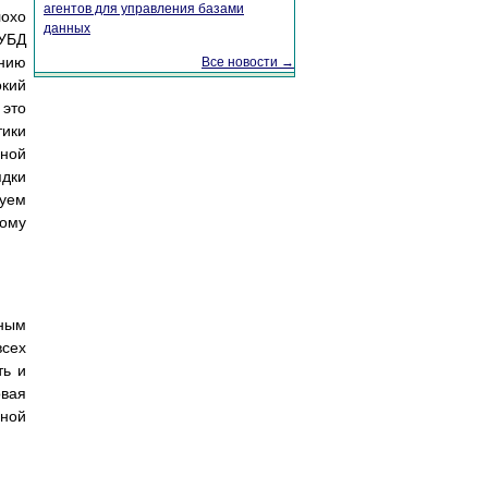
агентов для управления базами
охо
данных
СУБД
нию
Все новости →
окий
 это
тики
ьной
ядки
руем
ному
ным
сех
ть и
вая
нной