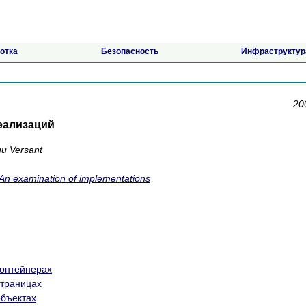
отка
Безопасность
Инфраструктур
20
еализаций
и Versant
examination of implementations
контейнерах
страницах
объектах