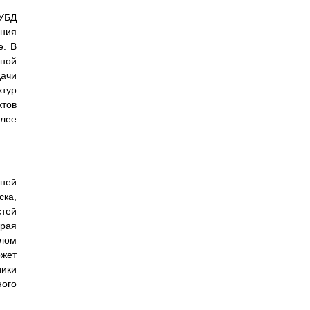
СУБД
ания
е. В
нной
дачи
тур
ктов
олее
 ней
ска,
стей
рая
клом
ожет
чики
ного