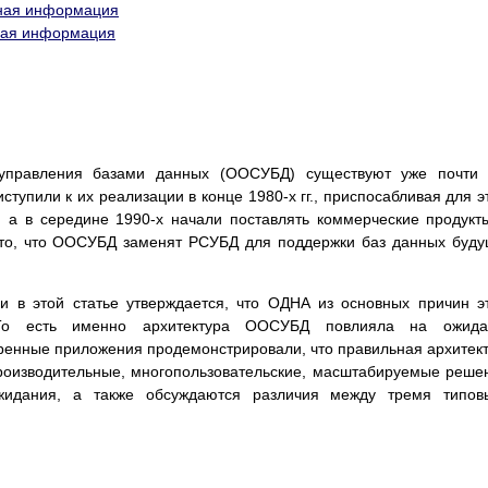
нная информация
нная информация
 управления базами данных (ООСУБД) существуют уже почти 
тупили к их реализации в конце 1980-х гг., приспосабливая для э
va, а в середине 1990-х начали поставлять коммерческие продукт
то, что ООСУБД заменят РСУБД для поддержки баз данных буд
и в этой статье утверждается, что ОДНА из основных причин э
То есть именно архитектура ООСУБД повлияла на ожида
ренные приложения продемонстрировали, что правильная архитек
роизводительные, многопользовательские, масштабируемые реше
ожидания, а также обсуждаются различия между тремя типов