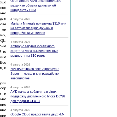
Open Secure AI Alliance предложил
ошо
механизм обмена данными об
свое
инцидентах с ИИ
льно
 для
4 августа 2026
Mariana Minerals привлекла $310 млн
нове
на автоматизацию добычи и
ями
переработки металлов
ных,
SQL.
4 августа 2026
обые
Anthropic закупит у облачного
стартапа Volta вычислительные
й-то
мощности на $10 млрд
ению
 Все
4 августа 2026
я, и
NVIDIA открыла веса Alpamayo 2
Super — модели для разработки
автопилотов
туры
4 августа 2026
сор
AMD начала добавлять в Linux
и и
поддержку дисплейного блока DCN6
ьно
для графики GFX13
ение
енно
4 августа 2026
Google Cloud представила двух ИИ-
ании