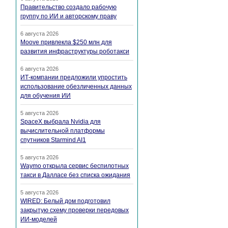
Правительство создало рабочую
группу по ИИ и авторскому праву
6 августа 2026
Moove привлекла $250 млн для
развития инфраструктуры роботакси
6 августа 2026
ИТ-компании предложили упростить
использование обезличенных данных
для обучения ИИ
5 августа 2026
SpaceX выбрала Nvidia для
вычислительной платформы
спутников Starmind AI1
5 августа 2026
Waymo открыла сервис беспилотных
такси в Далласе без списка ожидания
5 августа 2026
WIRED: Белый дом подготовил
закрытую схему проверки передовых
ИИ-моделей