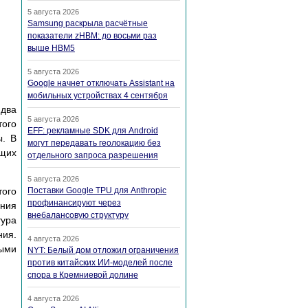
5 августа 2026
Samsung раскрыла расчётные
показатели zHBM: до восьми раз
выше HBM5
5 августа 2026
Google начнет отключать Assistant на
мобильных устройствах 4 сентября
два
5 августа 2026
того
EFF: рекламные SDK для Android
ы. В
могут передавать геолокацию без
ущих
отдельного запроса разрешения
5 августа 2026
того
Поставки Google TPU для Anthropic
профинансируют через
ния
внебалансовую структуру
тура
ния.
4 августа 2026
ыми
NYT: Белый дом отложил ограничения
против китайских ИИ-моделей после
спора в Кремниевой долине
4 августа 2026