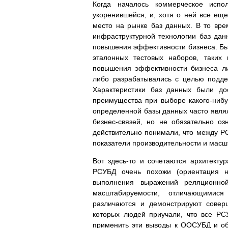
Когда началось коммерческое исп
укоренившейся, и, хотя о ней все ещ
место на рынке баз данных. В то вр
инфраструктурной технологии баз да
повышения эффективности бизнеса. Бы
эталонных тестовых наборов, таких
повышения эффективности бизнеса ли
либо разрабатывались с целью подд
Характеристики баз данных были до
преимущества при выборе какого-нибу
определенной базы данных часто являл
бизнес-связей, но не обязательно о
действительно понимали, что между Р
показатели производительности и масш
Вот здесь-то и сочетаются архитект
РСУБД очень похожи (ориентация н
выполнения выражений реляционной
масштабируемости, отличающимис
различаются и демонстрируют соверш
которых людей приучали, что все РС
применить эти выводы к ООСУБД и об