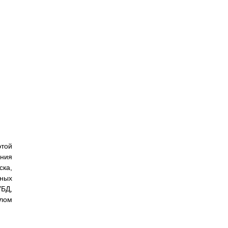
этой
ения
ска,
ьных
УБД,
клом