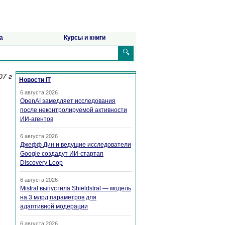
а
Курсы и книги
🔍
07 г
Новости IT
6 августа 2026
OpenAI замедляет исследования
после неконтролируемой активности
ИИ-агентов
6 августа 2026
Джефф Дин и ведущие исследователи
Google создадут ИИ-стартап
Discovery Loop
6 августа 2026
Mistral выпустила Shieldstral — модель
на 3 млрд параметров для
адаптивной модерации
6 августа 2026