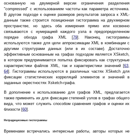
основанную на двумерной версии ограничения разделения
"compressed" с использованием частоты как параметра источника.
В другом подходе к оценке размеров результатов запроса к XML-
данным также строится позиционная гистограмма на двухмерном
пространстве, но здесь оба измерения прямо или косвенно
связываются с нумерацией каждого узла в предопределенном
порядке обхода графа XML [
79
]. Наконец, гистограммы
используются также для цели аппроксимации XML в комбинации с
другими структурами данных (или в их составе). Достаточно
эффективным основанным на графах подходом является XSketch,
в котором предпринимается попытка фиксировать как структурные
характеристики файлов XML, так и характеристики значений [
63
,
64
]. Гистограммы используются в различных частях XSketch для
фиксации статистических корреляций элементов и значений в
заданных окрестностях Xsketch-графа.
В дополнение к использованию для графов XML, предлагается
также применять их для фиксации степеней узлов в графах общего
вида, что может служить способом сравнения графов и оценки их
близости [
60
].
Нетрадиционные гистограммы
Временами встречались интересные работы, авторы которых не