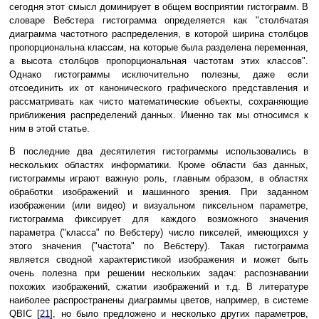
сегодня этот смысл доминирует в общем восприятии гистограмм. В
словаре Вебстера гистограмма определяется как "столбчатая
диаграмма частотного распределения, в которой ширина столбцов
пропорциональна классам, на которые была разделена переменная,
а высота столбцов пропорциональная частотам этих классов".
Однако гистограммы исключительно полезны, даже если
отсоединить их от канонического графического представления и
рассматривать как чисто математические объекты, сохраняющие
приближения распределений данных. Именно так мы относимся к
ним в этой статье.
В последние два десятилетия гистограммы использовались в
нескольких областях информатики. Кроме области баз данных,
гистограммы играют важную роль, главным образом, в областях
обработки изображений и машинного зрения. При заданном
изображении (или видео) и визуальном пиксельном параметре,
гистограмма фиксирует для каждого возможного значения
параметра ("класса" по Вебстеру) число пикселей, имеющихся у
этого значения ("частота" по Вебстеру). Такая гистограмма
является сводной характеристикой изображения и может быть
очень полезна при решении нескольких задач: распознавании
похожих изображений, сжатии изображений и т.д. В литературе
наиболее распространены диаграммы цветов, например, в системе
QBIC [
21
], но было предложено и несколько других параметров,