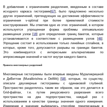
В добавление к ограничениям разделения, введенным в составе
исходного каркаса гистограмм[
67
], было предложено несколько
других ограничений, претендующих на достижение эффективности
ограничения v-optimal при более приемлемой стоимости
конструирования. Мы отметим одно из этих ограничений, в котором
используется упрощенная форма
проблемы оптимального
размещения узлов
[
18
] для определения границ бакетов, которые
устанавливаются в соответствии с размещением узлов [
46
].
Упрощение состоит в использовании только линейных сплайнов, в
которых, кроме того, допускаются разрывы на границах бакетов.
Это комбинируется с интересными альтернативами по
аппроксимации значений и частот внутри каждого бакета.
Правила многомерных разделений
Многомерные гистограммы были впервые введены Мураликришной
и ДеВиттом (Muralikrishna и DeWitt) [
58
], которые, по существу,
описали двухмерные гистограммы с одинаковой глубиной.
Пространство разделялось таким же образом, как это делается в
Grid-файлах, т.е. путем рекурсивного разрезания всего
пространства на два подпространства, каждый раз с
использованием в качестве границы значения одного измерения.
Измерение и значение выбирались способом, предписанным в