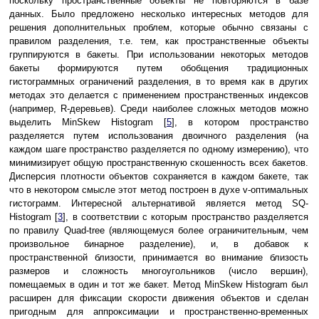
поскольку пространственные объекты не повторяются в базе
данных. Было предложено несколько интересных методов для
решения дополнительных проблем, которые обычно связаны с
правилом разделения, т.е. тем, как пространственные объекты
группируются в бакеты. При использовании некоторых методов
бакеты формируются путем обобщения традиционных
гистограммных ограничений разделения, в то время как в других
методах это делается с применением пространственных индексов
(например, R-деревьев). Среди наиболее сложных методов можно
выделить MinSkew Histogram [
5
], в котором пространство
разделяется путем использования двоичного разделения (на
каждом шаге пространство разделяется по одному измерению), что
минимизирует общую пространственную скошенность всех бакетов.
Дисперсия плотности объектов сохраняется в каждом бакете, так
что в некотором смысле этот метод построен в духе v-оптимальных
гистограмм. Интересной альтернативой является метод SQ-
Histogram [
3
], в соответствии с которым пространство разделяется
по правилу Quad-tree (являющемуся более ограничительным, чем
произвольное бинарное разделение), и, в добавок к
пространственной близости, принимается во внимание близость
размеров и сложность многоугольников (число вершин),
помещаемых в один и тот же бакет. Метод MinSkew Histogram был
расширен для фиксации скорости движения объектов и сделан
пригодным для аппроксимации и пространственно-временных