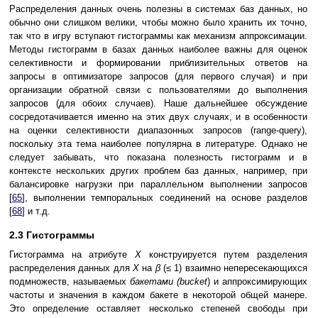
Распределения данных очень полезны в системах баз данных, но
обычно они слишком велики, чтобы можно было хранить их точно,
так что в игру вступают гистограммы как механизм аппроксимации.
Методы гистограмм в базах данных наиболее важны для оценок
селективности и формировании приблизительных ответов на
запросы в оптимизаторе запросов (для первого случая) и при
организации обратной связи с пользователями до выполнения
запросов (для обоих случаев). Наше дальнейшее обсуждение
сосредотачивается именно на этих двух случаях, и в особенности
на оценки селективности диапазонных запросов (range-query),
поскольку эта тема наиболее популярна в литературе. Однако не
следует забывать, что показана полезность гистограмм и в
контексте нескольких других проблем баз данных, например, при
балансировке нагрузки при параллельном выполнении запросов
[
65
], выполнении темпоральных соединений на основе разделов
[
68
] и т.д.
2.3 Гистограммы
Гистограмма на атрибуте
X
конструируется путем разделения
распределения данных для
X
на
β
(≤ 1) взаимно непересекающихся
подмножеств, называемых
бакетами (bucket
) и аппроксимирующих
частоты и значения в каждом бакете в некоторой общей манере.
Это определение оставляет несколько степеней свободы при