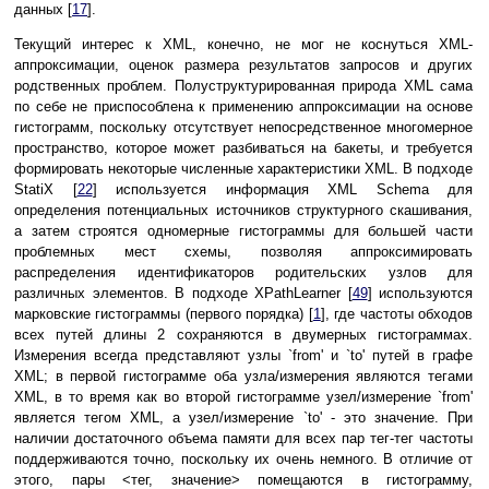
данных [
17
].
Текущий интерес к XML, конечно, не мог не коснуться XML-
аппроксимации, оценок размера результатов запросов и других
родственных проблем. Полуструктурированная природа XML сама
по себе не приспособлена к применению аппроксимации на основе
гистограмм, поскольку отсутствует непосредственное многомерное
пространство, которое может разбиваться на бакеты, и требуется
формировать некоторые численные характеристики XML. В подходе
StatiX [
22
] используется информация XML Schema для
определения потенциальных источников структурного скашивания,
а затем строятся одномерные гистограммы для большей части
проблемных мест схемы, позволяя аппроксимировать
распределения идентификаторов родительских узлов для
различных элементов. В подходе XPathLearner [
49
] используются
марковские гистограммы (первого порядка) [
1
], где частоты обходов
всех путей длины 2 сохраняются в двумерных гистограммах.
Измерения всегда представляют узлы `from' и `to' путей в графе
XML; в первой гистограмме оба узла/измерения являются тегами
XML, в то время как во второй гистограмме узел/измерение `from'
является тегом XML, а узел/измерение `to' - это значение. При
наличии достаточного объема памяти для всех пар тег-тег частоты
поддерживаются точно, поскольку их очень немного. В отличие от
этого, пары <тег, значение> помещаются в гистограмму,