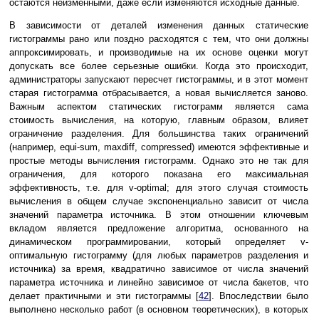
остаются неизменными, даже если изменяются исходные данные.
В зависимости от деталей изменения данных статические
гистограммы рано или поздно расходятся с тем, что они должны
аппроксимировать, и производимые на их основе оценки могут
допускать все более серьезные ошибки. Когда это происходит,
администраторы запускают пересчет гистограммы, и в этот момент
старая гистограмма отбрасывается, а новая вычисляется заново.
Важным аспектом статических гистограмм является сама
стоимость вычисления, на которую, главным образом, влияет
ограничение разделения. Для большинства таких ограничений
(например, equi-sum, maxdiff, compressed) имеются эффективные и
простые методы вычисления гистограмм. Однако это не так для
ограничения, для которого показана его максимальная
эффективность, т.е. для v-optimal; для этого случая стоимость
вычисления в общем случае экспоненциально зависит от числа
значений параметра источника. В этом отношении ключевым
вкладом является предложение алгоритма, основанного на
динамическом программировании, который определяет v-
оптимальную гистограмму (для любых параметров разделения и
источника) за время, квадратично зависимое от числа значений
параметра источника и линейно зависимое от числа бакетов, что
делает практичными и эти гистограммы [
42
]. Впоследствии было
выполнено несколько работ (в основном теоретических), в которых