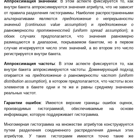
Аппроксимация значений
: В этом аспекте фиксируется то, как
внутри бакета аппроксимируются значения атрибута, что не зависит
от правила разделения гистограммы. Наиболее распространенными
альтернативами являются
предположение о непрерывности
значений (continuous value assumption
) и
предположение о
равномерности протяженностей (uniform spread assumption
); в
обоих случаях предполагается, что значения равномерно
размещаются в диапазоне, покрываемом бакетом, но в первом
случае игнорируется число этих значений, а во втором это число
регистрируется внутри бакета.
Аппроксимация частоты
: В этом аспекте фиксируется то, как
внутри бакета аппроксимируются частоты. Доминирующий подход
опирается на
предположение о равномерности частот (uniform
distribution assumption
), в котором предполагается, что частоты всех
элементов в бакете одни и те же и равны среднему значению
реальных частот.
Гарантии ошибок
: Имеются верхние границы ошибок оценок,
производимых гистограммой, обеспечиваемые на основе
информации, которую поддерживает гистограмма.
Многомерная гистограмма на множестве атрибутов конструируется
путем разделения соединенного распределения данных этих
атрибутов. У таких гистограмм имеются точно такие же