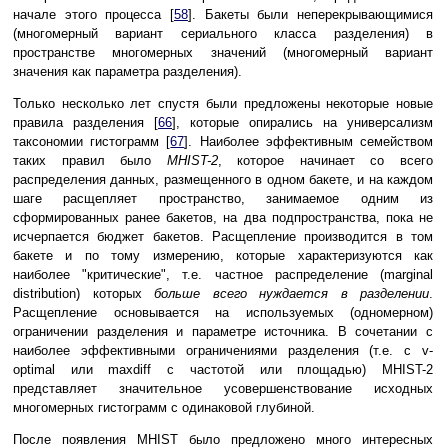
начале этого процесса [
58
]. Бакеты были неперекрывающимися
(многомерный вариант сериального класса разделения) в
пространстве многомерных значений (многомерный вариант
значения как параметра разделения).
Только несколько лет спустя были предложены некоторые новые
правила разделения [
66
], которые опирались на универсализм
таксономии гистограмм [
67
]. Наиболее эффективным семейством
таких правил было
MHIST-2
, которое начинает со всего
распределения данных, размещенного в одном бакете, и на каждом
шаге расщепляет пространство, занимаемое одним из
сформированных ранее бакетов, на два подпространства, пока не
исчерпается бюджет бакетов. Расщепление производится в том
бакете и по тому измерению, которые характеризуются как
наиболее "критические", т.е. частное распределение (marginal
distribution) которых
больше всего нуждается в разделении
.
Расщепление основывается на используемых (одномерном)
ограничении разделения и параметре источника. В сочетании с
наиболее эффективными ограничениями разделения (т.е. с v-
optimal или maxdiff с частотой или площадью) MHIST-2
представляет значительное усовершенствование исходных
многомерных гистограмм с одинаковой глубиной.
После появления MHIST было предложено много интересных