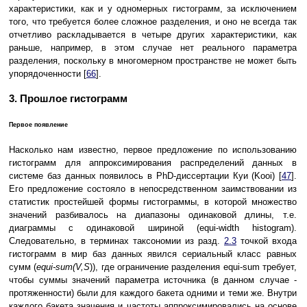
характеристики, как и у одномерных гистограмм, за исключением
того, что требуется более сложное разделения, и оно не всегда так
отчетливо раскладывается в четыре других характеристики, как
раньше, например, в этом случае нет реального параметра
разделения, поскольку в многомерном пространстве не может быть
упорядоченности [
66
].
3. Прошлое гистограмм
Первое появление
Насколько нам известно, первое предложение по использованию
гистограмм для аппроксимирования распределений данных в
системе баз данных появилось в PhD-диссертации Куи (Kooi) [
47
].
Его предложение состояло в непосредственном заимствовании из
статистик простейшей формы гистограммы, в которой множество
значений разбивалось на диапазоны одинаковой длины, т.е.
диаграммы с одинаковой шириной (equi-width histogram).
Следовательно, в терминах таксономии из разд.
2.3
точкой входа
гистограмм в мир баз данных явился сериальный класс равных
сумм (
equi-sum(V,S
)), где ограничение разделения equi-sum требует,
чтобы суммы значений параметра источника (в данном случае -
протяженности) были для каждого бакета одними и теми же. Внутри
каждого бакета значения и частоты аппроксимировались на основе