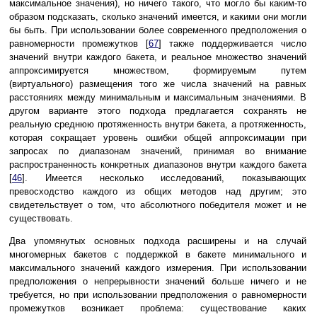
максимальное значения), но ничего такого, что могло бы каким-то
образом подсказать, сколько значений имеется, и какими они могли
бы быть. При использовании более современного предположения о
равномерности промежутков [
67
] также поддерживается число
значений внутри каждого бакета, и реальное множество значений
аппроксимируется множеством, формируемым путем
(виртуального) размещения того же числа значений на равных
расстояниях между минимальным и максимальным значениями. В
другом варианте этого подхода предлагается сохранять не
реальную среднюю протяженность внутри бакета, а протяженность,
которая сокращает уровень ошибки общей аппроксимации при
запросах по диапазонам значений, принимая во внимание
распространенность конкретных диапазонов внутри каждого бакета
[
46
]. Имеется несколько исследований, показывающих
превосходство каждого из общих методов над другим; это
свидетельствует о том, что абсолютного победителя может и не
существовать.
Два упомянутых основных подхода расширены и на случай
многомерных бакетов с поддержкой в бакете минимального и
максимального значений каждого измерения. При использовании
предположения о непрерывности значений больше ничего и не
требуется, но при использовании предположения о равномерности
промежутков возникает проблема: существование каких