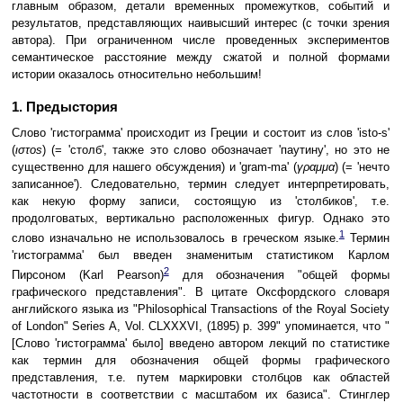
главным образом, детали временных промежутков, событий и
результатов, представляющих наивысший интерес (с точки зрения
автора). При ограниченном числе проведенных экспериментов
семантическое расстояние между сжатой и полной формами
истории оказалось относительно небольшим!
1. Предыстория
Слово 'гистограмма' происходит из Греции и состоит из слов 'isto-s'
(
ιστοs
) (= 'столб', также это слово обозначает 'паутину', но это не
существенно для нашего обсуждения) и 'gram-ma' (
γραμμα
) (= 'нечто
записанное'). Следовательно, термин следует интерпретировать,
как некую форму записи, состоящую из 'столбиков', т.е.
продолговатых, вертикально расположенных фигур. Однако это
1
слово изначально не использовалось в греческом языке.
Термин
'гистограмма' был введен знаменитым статистиком Карлом
2
Пирсоном (Karl Pearson)
для обозначения "общей формы
графического представления". В цитате Оксфордского словаря
английского языка из "Philosophical Transactions of the Royal Society
of London" Series A, Vol. CLXXXVI, (1895) p. 399" упоминается, что "
[Слово 'гистограмма' было] введено автором лекций по статистике
как термин для обозначения общей формы графического
представления, т.е. путем маркировки столбцов как областей
частотности в соответствии с масштабом их базиса". Стинглер