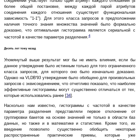
соединении участвует только один атрибут каждого отношения (в
более общей постановке, между каждой парой атрибутов
соединения каждого отношения существует функциональная
зависимость "1-1"). Для этого класса запросов в предположении
наличия точного знания множества значений было формально
доказано, что оптимальная гистограмма является сериальной с
4
частотой в качестве параметра разделения.
Десять лет тому назад
Упомянутый выше результат мог бы не иметь влияния, если бы
данное утверждение было истинным только для того ограниченного
класса запросов, для которого оно было изначально доказано.
Однако на VLDB'93 утверждение было обобщено для произвольных
запросов с эквисоединением, что отчетливо показало, что наиболее
эффективные гистограммы могут существенно отличаться от тех,
которые использовались ранее [
34
].
Насколько нам известно, гистограммы с частотой в качестве
параметра разделения представляли первое отклонение от
группировки бакетов на основе значений не только в области баз
данных, но также и в математике и статистике. Кроме того, их
введение позволило существенно обобщить некоторые
распространенные практические приемы, которые уже