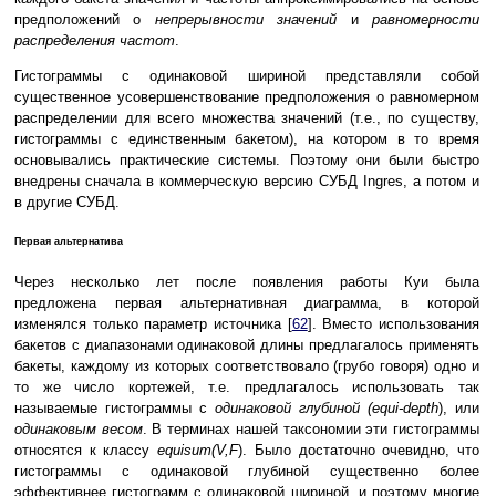
предположений о
непрерывности значений
и
равномерности
распределения частот
.
Гистограммы с одинаковой шириной представляли собой
существенное усовершенствование предположения о равномерном
распределении для всего множества значений (т.е., по существу,
гистограммы с единственным бакетом), на котором в то время
основывались практические системы. Поэтому они были быстро
внедрены сначала в коммерческую версию СУБД Ingres, а потом и
в другие СУБД.
Первая альтернатива
Через несколько лет после появления работы Куи была
предложена первая альтернативная диаграмма, в которой
изменялся только параметр источника [
62
]. Вместо использования
бакетов с диапазонами одинаковой длины предлагалось применять
бакеты, каждому из которых соответствовало (грубо говоря) одно и
то же число кортежей, т.е. предлагалось использовать так
называемые гистограммы с
одинаковой глубиной (equi-depth
), или
одинаковым весом
. В терминах нашей таксономии эти гистограммы
относятся к классу
equisum(V,F
). Было достаточно очевидно, что
гистограммы с одинаковой глубиной существенно более
эффективнее гистограмм с одинаковой шириной, и поэтому многие