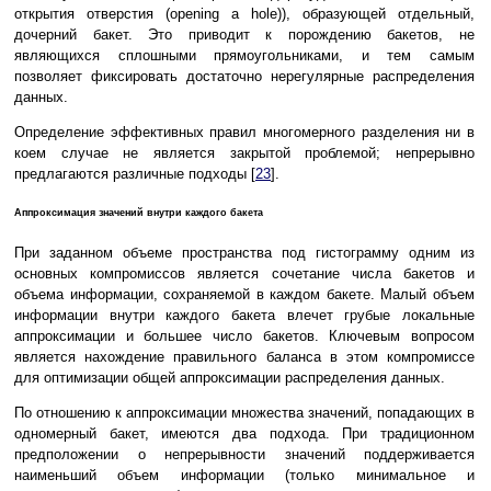
открытия отверстия (opening a hole)), образующей отдельный,
дочерний бакет. Это приводит к порождению бакетов, не
являющихся сплошными прямоугольниками, и тем самым
позволяет фиксировать достаточно нерегулярные распределения
данных.
Определение эффективных правил многомерного разделения ни в
коем случае не является закрытой проблемой; непрерывно
предлагаются различные подходы [
23
].
Аппроксимация значений внутри каждого бакета
При заданном объеме пространства под гистограмму одним из
основных компромиссов является сочетание числа бакетов и
объема информации, сохраняемой в каждом бакете. Малый объем
информации внутри каждого бакета влечет грубые локальные
аппроксимации и большее число бакетов. Ключевым вопросом
является нахождение правильного баланса в этом компромиссе
для оптимизации общей аппроксимации распределения данных.
По отношению к аппроксимации множества значений, попадающих в
одномерный бакет, имеются два подхода. При традиционном
предположении о непрерывности значений поддерживается
наименьший объем информации (только минимальное и