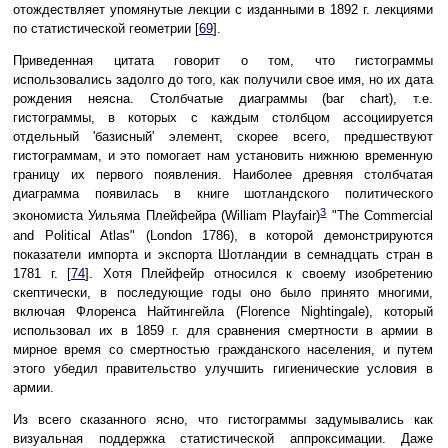
отождествляет упомянутые лекции с изданными в 1892 г. лекциями
по статистической геометрии [
69
].
Приведенная цитата говорит о том, что гистограммы
использовались задолго до того, как получили свое имя, но их дата
рождения неясна. Столбчатые диаграммы (bar chart), т.е.
гистограммы, в которых с каждым столбцом ассоциируется
отдельный 'базисный' элемент, скорее всего, предшествуют
гистограммам, и это помогает нам установить нижнюю временную
границу их первого появления. Наиболее древняя столбчатая
диаграмма появилась в книге шотландского политического
3
экономиста Уильяма Плейфейра (William Playfair)
"The Commercial
and Political Atlas" (London 1786), в которой демонстрируются
показатели импорта и экспорта Шотландии в семнадцать стран в
1781 г. [
74
]. Хотя Плейфейр относился к своему изобретению
скептически, в последующие годы оно было принято многими,
включая Флоренса Найтингейла (Florence Nightingale), который
использовал их в 1859 г. для сравнения смертности в армии в
мирное время со смертностью гражданского населения, и путем
этого убедил правительство улучшить гигиенические условия в
армии.
Из всего сказанного ясно, что гистограммы задумывались как
визуальная поддержка статистической аппроксимации. Даже