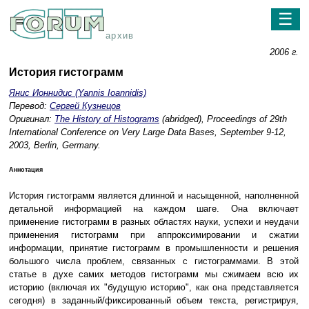
☰
архив
2006 г.
История гистограмм
Янис Ионнидис (Yannis Ioannidis)
Перевод:
Сергей Кузнецов
Оригинал:
The History of Histograms
(abridged), Proceedings of 29th
International Conference on Very Large Data Bases, September 9-12,
2003, Berlin, Germany.
Аннотация
История гистограмм является длинной и насыщенной, наполненной
детальной информацией на каждом шаге. Она включает
применение гистограмм в разных областях науки, успехи и неудачи
применения гистограмм при аппроксимировании и сжатии
информации, принятие гистограмм в промышленности и решения
большого числа проблем, связанных с гистограммами. В этой
статье в духе самих методов гистограмм мы сжимаем всю их
историю (включая их "будущую историю", как она представляется
сегодня) в заданный/фиксированный объем текста, регистрируя,