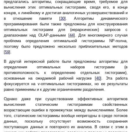
предлагались алгоритмы, сокращающие время, требуемое для
вычисления этих оптимальных гистограмм, сводя его, в конце
концов, к линейному и достигая аналогичных усовершенствований и
в отношение памяти [
30
]. Алгоритмы динамического
программирования были также предложены для конструирования
оптимальных гистограмм для (иерархических) запросов с
диапазонами над OLAP-данными [
44
]. Для многомерного случая
проблема определения оптимальной гистограммы NP-полна,
поэтому было предложено несколько приблизительных методов
[
59
].
В другой интересной работе были предложены алгоритмы для
определения оптимальных наборов гистограмм (в
противоположность к определению отдельных гистограмм),
основанные на ожидаемой рабочей нагрузке [
40
]. Эта работа
фокусируется на v-оптимальных гистограммах, но ее результаты
равно применимы и к другим ограничениям разделения.
Однако даже при существовании эффективных алгоритмов
вычисления статическим гистограммам свойственных
возрастающие ошибки в промежутках между вычислениями. Более
того, статические гистограммы вообще непригодны в среде потоков
данных, поскольку отсутствует возможность сохранения
поступающих данных и повторного их анализа. В связи с этим в