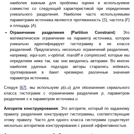
наиболее важным для проблемы оценки и используемое
совместно со следующей характеристикой при определении
уникального разделения. Наиболее часто используемыми
параметрами источника являются протяженность (
S
), частота (
F
)
и площадь (
A
).
Ограничение разделения (Partition Constraint
): Это
математическое ограничение на параметр источника, которое
уникально идентифицирует гистограмму в ее классе
разделений. Предлагалось несколько ограничений разделения,
например,
equi-sum
,
v-optimal
,
maxdiff
и
compressed
, которые мы
определяем ниже так, как они вводились авторами. Во многих
наиболее удачных подходах авторы старались избежать
группирования в бакет чрезмерно различные значения
параметра источника.
Следуя [
67
], мы используем
p
(
s
,
u
) для обозначения сериального
класса гистограмм с ограничением разделения
p
, параметром
разделения
s
и параметром источника
u
.
Алгоритм конструирования
: Это алгоритм, который по заданному
правилу разделения конструирует гистограммы, соответствующие
этому правилу. Часто для одного класса гистограмм существует
несколько алгоритмов конструирования с разной эффективностью.