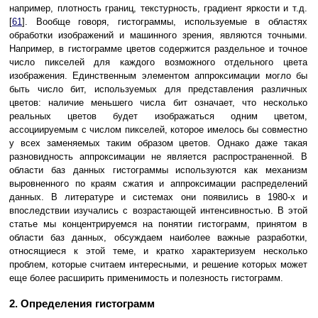
например, плотность границ, текстурность, градиент яркости и т.д.
[
61
]. Вообще говоря, гистограммы, используемые в областях
обработки изображений и машинного зрения, являются точными.
Например, в гистограмме цветов содержится раздельное и точное
число пикселей для каждого возможного отдельного цвета
изображения. Единственным элементом аппроксимации могло бы
быть число бит, используемых для представления различных
цветов: наличие меньшего числа бит означает, что несколько
реальных цветов будет изображаться одним цветом,
ассоциируемым с числом пикселей, которое имелось бы совместно
у всех заменяемых таким образом цветов. Однако даже такая
разновидность аппроксимации не является распространенной. В
области баз данных гистограммы используются как механизм
выровненного по краям сжатия и аппроксимации распределений
данных. В литературе и системах они появились в 1980-х и
впоследствии изучались с возрастающей интенсивностью. В этой
статье мы концентрируемся на понятии гистограмм, принятом в
области баз данных, обсуждаем наиболее важные разработки,
относящиеся к этой теме, и кратко характеризуем несколько
проблем, которые считаем интересными, и решение которых может
еще более расширить применимость и полезность гистограмм.
2. Определения гистограмм