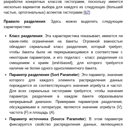
разработке конкретных классов гистограмм, поскольку имеется
несколько вариантов выбора для каждого из следующих (большей
частью, ортогональных) аспектов гистограмм [
67
]:
Правило разделения
: Здесь можно выделить следующие
характеристики:
Класс разделения
: Эта характеристика показывает, имеются ли
какие-либо ограничения на бакеты. Огромной важностью
обладают сериальный класс разделения, который требует,
чтобы бакеты были не перекрывающимися в соответствии с
некоторым параметром, и его подкласс - класс разделения со
смещением к краям (end-biased), для которого требуется
наличие не более одного одноэлементного бакета.
Параметр разделения (Sort Parameter
): Это параметр, значение
которого для каждого элемента распределения данных
порождается из соответствующего значения атрибута и частот.
Для всех сериальных гистограмм требуется, чтобы значения
параметра разделения в каждом бакете образовывали
непрерывный диапазон. Примерами параметров разделения,
обсуждаемыми в литературе, являются значение атрибута (
V
),
частота (
F
) и площадь (
A
).
Параметр источника (Source Parameter
): В этом параметре
фиксируется свойство распределения данных, являющееся