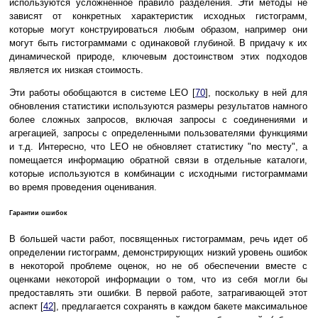
используются усложненное правило разделения. Эти методы не
зависят от конкретных характеристик исходных гистограмм,
которые могут конструироваться любым образом, например они
могут быть гистограммами с одинаковой глубиной. В придачу к их
динамической природе, ключевым достоинством этих подходов
является их низкая стоимость.
Эти работы обобщаются в системе LEO [
70
], поскольку в ней для
обновления статистики используются размеры результатов намного
более сложных запросов, включая запросы с соединениями и
агрегацией, запросы с определенными пользователями функциями
и т.д. Интересно, что LEO не обновляет статистику "по месту", а
помещается информацию обратной связи в отдельные каталоги,
которые используются в комбинации с исходными гистограммами
во время проведения оценивания.
Гарантии ошибок
В большей части работ, посвященных гистограммам, речь идет об
определении гистограмм, демонстрирующих низкий уровень ошибок
в некоторой проблеме оценок, но не об обеспечении вместе с
оценками некоторой информации о том, что из себя могли бы
предоставлять эти ошибки. В первой работе, затрагивающей этот
аспект [
42
], предлагается сохранять в каждом бакете максимальное