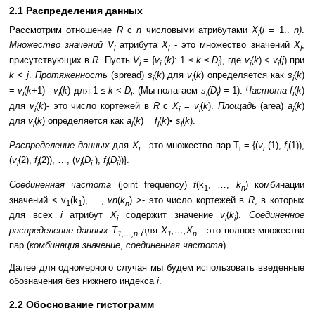
2.1 Распределения данных
Рассмотрим отношение
R
с
n
числовыми атрибутами
X
(
i
= 1..
n)
.
i
Множество значений
V
атрибута
X
- это множество значений
X
,
i
i
i
присутствующих в
R
. Пусть
V
= {
v
(
k)
: 1 ≤
k
≤
D
}, где
v
(
k
) <
v
(
j
) при
i
i
i
i
i
k
<
j
.
Протяженность
(spread)
s
(
k
) для
v
(
k
) определяется как
s
(
k
)
i
i
i
=
v
(
k
+1) -
v
(
k
) для 1 ≤
k
<
D
. (Мы полагаем
s
(D
)
= 1).
Частота f
(
k
)
i
i
i
i
i
i
для
v
(
k
)- это число кортежей в
R
с
X
=
v
(
k
).
Площадь
(area)
a
(
k
)
i
i
i
i
для
v
(
k
) определяется как
a
(
k
) =
f
(
k
)•
s
(
k
).
i
i
i
i
Распределение данных
для
X
- это множество пар T
= {(
v
(1),
f
(1)),
i
i
i
i
(
v
(2),
f
(2)), …, (
v
(
D
),
f
(
D
))}.
i
i
i
i
i
i
Соединенная частота
(joint frequency)
f
(k
, …,
k
) комбинации
1
n
значений < v
(k
), …,
vn
(
k
) >- это число кортежей в
R
, в которых
1
1
n
для всех
i
атрибут
X
содержит значение
v
(
k
).
Соединенное
i
i
i
распределение данных T
для
X
,…,X
- это полное множество
1,…,n
1
n
пар (
комбинация значение
,
соединенная частота
).
Далее для одномерного случая мы будем использовать введенные
обозначения без нижнего индекса
i
.
2.2 Обоснование гистограмм