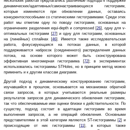
нескольких работах предлагались различные подходы к поддержке
динамических/адаптивных/самонастраивающихся гистограмм,
которые изменяются при обновлении данных, оставаясь
конкурентоспособными со статическими гистограммами. Среди этих
работ мы отметим одну по поводу гистограмм, основанных на
ограничениях разделения equi-depth и compressed [
26
], одну для v-
оптимальных гистограмм [
27
] и одну для гистограмм, основанных
на (линейных) сплайнах [
46
]. Имеется также исследовательская
работа, фокусирующаяся на потоках данных, в которой
поддерживается набросок (соединенного) распределения данных
потока, на основе которого может быть сконструирована
эффективная многомерная гистограмма [
72
]; в экспериментах
использовались гистограммы STHoles, но в принципе метод можно
применить и к другим классам диаграмм.
Другой подход к динамическому конструированию гистограмм,
изучавшийся в прошлом, основывается на механизмах обратной
связи запросов, в которых учитываются реальные размеры
результатов запросов для динамического обновления гистограмм,
так что обеспечиваемые ими оценки близки к действительности. По
существу, подход состоит в адаптации гистограмм во время
выполнения запросов, а не операций обновления. Основными
представителями в этой категории являются ST-гистограммы [
2
] и
происходящие от них гистограммы [
11
], в которых также