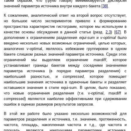
таким образом, что (грубо говоря) минимизируется дисперсия
значений параметра источника внутри каждого бакета [
38
].
К сожалению, аналитический ответ на второй вопрос отсутствует,
но большое число экспериментов привело к формированию
пространства характеристик гистограмм, которое мы используем в
качестве основы обсуждения в данной статье (разд.
2.3
) [
67
]. В
дополнение к ограничениям разделения
equi-sum
и
v-optimal
было
введено несколько новых возможных ограничений, целью которых,
аналогично v-optimal, являлось избежание группировки в одном
бакете слишком разных значений параметра источника. Среди этих
ограничений мы выделяем ограничение
maxdiff
, которое
устанавливает границы бакетов между соседними значениями
параметра источника (в порядке параметра разделения) с
наибольшей разностью, и
compressed
, которое помещает
наибольшие значения источника в одиночные бакеты и разделяет
оставшиеся значения в стиле equi-sum. В целом, было показано,
что новые ограничения разделения (т.е. v-optimal, maxdiff и
compressed) являются наиболее эффективными при сдерживании
ошибок в оценках размеров результатов запросов.
В этой же работе было указано несколько возможностей для
параметров разделения и источника, т.е. значение, протяженность,
частота, площадь, накопленная частота и т.д., где частота и
площадь являются наилучшими параметрами источника.