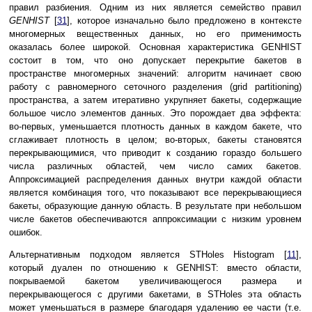
правил разбиения. Одним из них является семейство правил
GENHIST
[
31
], которое изначально было предложено в контексте
многомерных вещественных данных, но его применимость
оказалась более широкой. Основная характеристика GENHIST
состоит в том, что оно допускает перекрытие бакетов в
пространстве многомерных значений: алгоритм начинает свою
работу с равномерного сеточного разделения (grid partitioning)
пространства, а затем итеративно укрупняет бакеты, содержащие
большое число элементов данных. Это порождает два эффекта:
во-первых, уменьшается плотность данных в каждом бакете, что
сглаживает плотность в целом; во-вторых, бакеты становятся
перекрывающимися, что приводит к созданию гораздо большего
числа различных областей, чем число самих бакетов.
Аппроксимацией распределения данных внутри каждой области
является комбинация того, что показывают все перекрывающиеся
бакеты, образующие данную область. В результате при небольшом
числе бакетов обеспечиваются аппроксимации с низким уровнем
ошибок.
Альтернативным подходом является STHoles Histogram [
11
],
который дуален по отношению к GENHIST: вместо области,
покрываемой бакетом увеличивающегося размера и
перекрывающегося с другими бакетами, в STHoles эта область
может уменьшаться в размере благодаря удалению ее части (т.е.