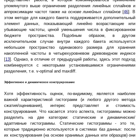
упомянутого выше ограничение разделения линейных сплайнов и
аппроксимации частот также
на основе линейных сплайнов
[
46
]. В
этом методе для каждого бакета поддерживается дополнительный
элемент данных, показывающий линейно возрастающие или
убывающие частоты, ценой уменьшения числа в фиксированном
бюджете пространства. Подобным образом, в другом
исключительном случае внутри каждого бакета используется
небольшое пространство одинакового размера для хранения
накопленной частоты в четырехуровневом древовидном индексе
[
13
]. Однако, в отличие от предыдущей работы, здесь этот подход
комбинируется с некоторыми установившимися ограничениями
разделения, т.е. v-optimal and maxdiff.
Эффективное и динамическое конструирование
Хотя эффективность оценок, по-видимому, является наиболее
важной характеристикой гистограмм (и любого другого метода
сжатия/оценивания), интерес представляет и стоимость
конструирования. Что касается этого аспекта, гистограммы можно
разделить на две категории: статические и динамические/
адаптивные гистограммы. Статические гистограммы - это те,
которые традиционно используются в системах баз данных: после
их конструирования (на основе хранимых данных или образцов) они