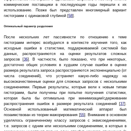
коммерческие поставщики в последующие годы перешли к их
использованию. Позже был представлен многомерный вариант
гистограмм с одинаковой глубиной [
58
].
Оптимальный параметр разделения
После нескольких лет пассивности по отношению к теме
гистограмм интерес возбудился в контексте изучения того, как
исходные ошибки в статистике, поддерживаемой системой баз
данных, распространяются на оценки результатов сложных
запросов [
36
]. В частности, было показано, что при некоторых,
достаточно общих условиях в худшем случае ошибки в оценке
размера результата запроса распространяются экспоненциально (от
числа соединений), что устраняет какую-либо надежду на
высококачественные оценки для сложных запросов с несколькими
соединениями. Первые результаты, которые вели к новым типам
гистограмм, были получены при попытке получения статистики,
которая была бы оптимальна при минимизации/сдерживании
распространения ошибок в размере результата соединений [
37
].
Основной использованный математический аппарат был
позаимствован из теории мажорирования [
55
]. Внимание в основном
уделялось ограниченному классу запросов с эквисоединениями,
т.е. запросов с одним или несколькими соединениями, в которых в