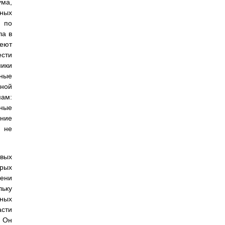
ума,
нных
и по
ла в
меют
сти
ники
нные
чной
мам:
ные
ение
м не
евых
рых
мени
льку
ьных
сти
 Он