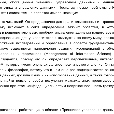
нные, обогащенные знаниями; управление данными и машин
же этика и управление данными. Поскольку новые проблемы в
о этот список тем не является исчерпывающим.
ных читателей. Он предназначен для правительственных и отрасл
льку включает в себя определение важных областей, в кото
ад в решение ключевых проблем управления данными нашего вре
редназначен для университетов и колледжей по всему миру, поско
должения исследований и образования в области фундаментал
акже выделяются направления развития исследований в обла
авлении информацией (Management of Information Science).
студентов, потому что он определяет перспективные, интере
DM, которые имеют очень актуальное практическое значение. Он т
ов и философов, потому что в нем еще раз подчеркивается важн
я данных, доступа к ним и их использования данных, а также говор
очь найти новые способы получения максимальных преимущест
раняя при этом конфиденциальность и неприкосновенность гражд
едователей, работающих в области «Принципов управления данн