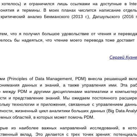
хотелось) и ограничился лишь ссылками на доступные в Inte
онятия и термины. В моих планах числится написание отдел
ритический анализ Бекманского (2013 г.), Дагшульского (2016 г
 тем, что я получил большое удовольствие от чтения и перевод
телось бы надеяться, что чтение моего перевода тоже доставит
Сергей Кузн
ми (Principles of Data Management, PDM) внесла решающий вкл
онимания данных и знаний, а также управления ими. Эта ра
е между PDM и другими дисциплинами математики и компьюте
ности и представление знаний. Мы ожидаем постоянного расшир
ольку технологии и приложения, связанные с управлением данн
тности, жизненный цикл аналитики больших данных (Big Data Analyt
емных областей, в которых может помочь PDM.
рые из наиболее важных направлений исследований, в кото
венный вклад. Это делается с трех точек зрения: потенциал