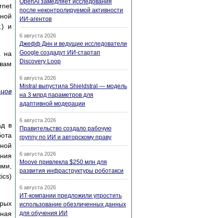
OpenAI замедляет исследования
rnet
после неконтролируемой активности
ьной
ИИ-агентов
.) и
6 августа 2026
Джефф Дин и ведущие исследователи
Google создадут ИИ-стартап
а на
Discovery Loop
 вам
6 августа 2026
Mistral выпустила Shieldstral — модель
ецов
на 3 млрд параметров для
адаптивной модерации
6 августа 2026
ад в
Правительство создало рабочую
бота
группу по ИИ и авторскому праву
рной
6 августа 2026
ения
Moove привлекла $250 млн для
ыми,
развития инфраструктуры роботакси
ics)
6 августа 2026
ИТ-компании предложили упростить
рых
использование обезличенных данных
ьная
для обучения ИИ