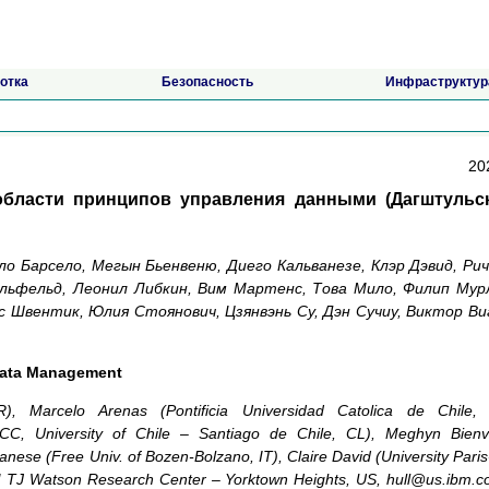
отка
Безопасность
Инфраструктур
202
области принципов управления данными (Дагштульс
о Барсело, Мегын Бьенвеню, Диего Кальванезе, Клэр Дэвид, Ри
льфельд, Леонил Либкин, Вим Мартенс, Това Мило, Филип Мур
 Швентик, Юлия Стоянович, Цзянвэнь Су, Дэн Сучиу, Виктор Ви
 Data Management
, Marcelo Arenas (Pontificia Universidad Catolica de Chile,
DCC, University of Chile – Santiago de Chile, CL), Meghyn Bien
vanese (Free Univ. of Bozen-Bolzano, IT), Claire David (University Paris
BM TJ Watson Research Center – Yorktown Heights, US, hull@us.ibm.c