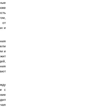
сные
акже
ость
том,
 от
ан и
ания
дели
ми и
ежит
дей,
ния
жают
ежду
ти с
ские
одил
ючая