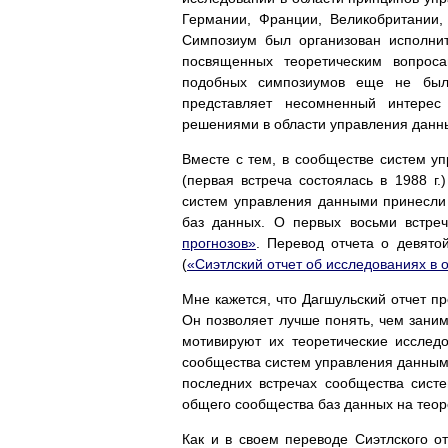
Германии, Франции, Великобритании,
Симпозиум был организован исполни
посвященных теоретическим вопрос
подобных симпозиумов еще не был
представляет несомненный интере
решениями в области управления данн
Вместе с тем, в сообществе систем у
(первая встреча состоялась в 1988 г.
систем управления данными принесли 
баз данных. О первых восьми встре
прогнозов»
. Перевод отчета о девятой
(
«Сиэтлский отчет об исследованиях в 
Мне кажется, что Дагшульский отчет п
Он позволяет лучше понять, чем зани
мотивируют их теоретические исслед
сообщества систем управления данными.
последних встречах сообщества сист
общего сообщества баз данных на теор
Как и в своем переводе Сиэтлского от