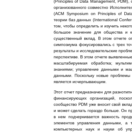
(Principles of Data Management, PDM)
организованного совместно Исполнит
(ACM Symposium on Principles of D
теории баз данных (International Conf
том, чтобы определить и изучить неко
большое значение для общества и к
существенный вклад. В этом отчете о
симпозиума фокусировались с трех точ
результаты и исследовательские пробл
перспективе. В этом отчете выявленны
масштабируемая обработка; мульти
знаниями; управление данными и маш
данными. Поскольку новые проблемы 
является исчерпывающим.
Этот отчет предназначен для разнотип
финансирующих организаций, поско
сообщество PDM уже вносит свой вкл
и может сделать гораздо больше. Он п
в нем подчеркивается важность про
элементов управления данными, а т
компьютерных наук и науки об упр