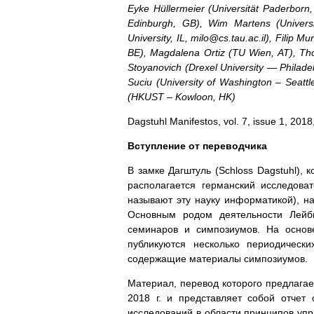
Eyke Hüllermeier (Universität Paderborn, 
Edinburgh, GB), Wim Martens (Universi
University, IL, milo@cs.tau.ac.il), Filip 
BE), Magdalena Ortiz (TU Wien, AT), T
Stoyanovich (Drexel University — Philadel
Suciu (University of Washington – Seattle
(HKUST – Kowloon, HK)
Dagstuhl Manifestos, vol. 7, issue 1, 2018
Вступление от переводчика
В замке Дагштуль (Schloss Dagstuhl),
располагается германский исследова
называют эту науку информатикой), наз
Основным родом деятельности Лейб
семинаров и симпозиумов. На основ
публикуются несколько периодически
содержащие материалы симпозиумов.
Материал, перевод которого предлага
2018 г. и представляет собой отчет
исследований в области принципов упр