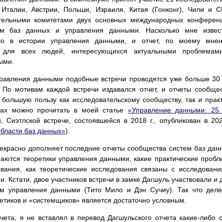
 Италии, Австрии, Польши, Израиля, Китая (Гонконг), Чили и 
тельными комитетами двух основных международных конферен
ам баз данных и управления данными. Насколько мне извест
о в истории управления данными, и отчет, по моему мнен
с для всех людей, интересующихся актуальными проблемам
ыми.
правления данными подобные встречи проводятся уже больше 30
) По мотивам каждой встречи издавался отчет, и отчеты сообще
большую пользу как исследовательскому сообществу, так и прак
чах можно прочитать в моей статье
«Управление данными: 25
, Сиэтлской встрече, состоявшейся в 2018 г., опубликован в 202
области баз данных»
).
рекрасно дополняет последние отчеты сообщества систем баз дан
маются теоретики управления данными, какие практические проб
ования, как теоретические исследования связаны с исследован
 Кстати, двое участников встречи в замке Дагшуль участвовали и 
ем управления данными (Тито Мило и Дэн Сучиу). Так что дел
етиков и «системщиков» является достаточно условным.
чета, я не вставлял в перевод Дагшульского отчета какие-либо 