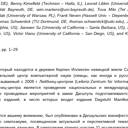
DE), Benny Kimelfeld (Technion – Haifa, IL), Leonid Libkin (Universit
tät Bayreuth, DE, wim.martens@uni-bayreuth.de), Tova Milo (Tel 
Murlak (University of Warsaw, PL), Frank Neven (Hasselt Univ. – Diepenb
homas Schwentick (TU Dortmund, DE, thomas.schwentick@udo.edu), J
phia, US), Jianwen Su (University of California – Santa Barbara, US),
, US), Victor Vianu (University of California – San Diego, US), and K
, pp. 1–29
 который находится в деревне Керпен Иллинген немецкой земли С
тельский центр компьютерной науки (немцы, как иногда и русс
ываемый с 2008 г. Лейбниц-центром (Leibniz-Zentrum für Informat
ниц-центра является проведение национальных и международ
е проводимых мероприятий в замке Дагштуль подготавливают
х изданий, в число которых входит издание Dagstuhl Manifes
ется вашему вниманию, был опубликован в Дагшульских манифест
 о симпозиуме, посвященном актуальной и перспективной тема
авления данными. В симпозиуме принял участие 21 исследовател