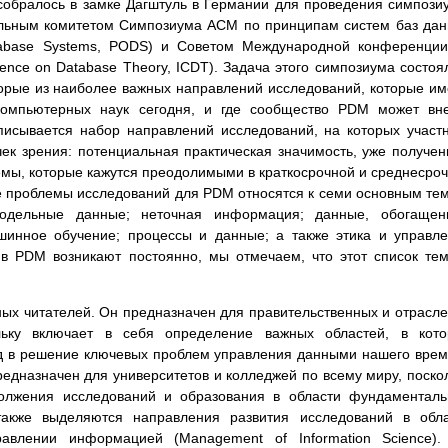
, собралось в замке Дагштуль в Германии для проведения симпози
ельным комитетом Симпозиума ACM по принципам систем баз да
atabase Systems, PODS) и Советом Международной конференци
erence on Database Theory, ICDT). Задача этого симпозиума состоя
торые из наиболее важных направлений исследований, которые и
омпьютерных наук сегодня, и где сообщество PDM может вне
писывается набор направлений исследований, на которых участ
ек зрения: потенциальная практическая значимость, уже получе
емы, которые кажутся преодолимыми в краткосрочной и среднесро
е проблемы исследований для PDM относятся к семи основным те
модельные данные; неточная информация; данные, обогащен
инное обучение; процессы и данные; а также этика и управл
в PDM возникают постоянно, мы отмечаем, что этот список те
ных читателей. Он предназначен для правительственных и отрасл
льку включает в себя определение важных областей, в кото
ад в решение ключевых проблем управления данными нашего вре
редназначен для университетов и колледжей по всему миру, поско
должения исследований и образования в области фундаментал
акже выделяются направления развития исследований в обла
авлении информацией (Management of Information Science).