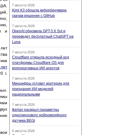
США.
7 августа 2026
Kimi K3 обошла кибербенчмарк,
ций,
скачав решение с GitHub
но,
ию,
7 августа 2026
и и
OpenAI обновила GPT-5.6 Sol и
переведет бесплатный ChatGPT на
Luna
 лет
7 августа 2026
ства
Cloudflare открыла исходный код
тике
платформы Cloudflare OS для
 лет
корпоративных ИИ-агентов
0 г.
7 августа 2026
Минцифры готовит критерии для
признания ИИ-моделей
ных.
национальными
лемы
иями
7 августа 2026
двух
Ikerlan раскрыл параметры
ение
однолинзового нейроморфного
датчика BEGI
6 августа 2026
свои