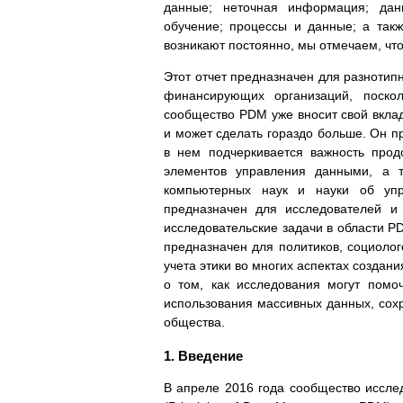
данные; неточная информация; да
обучение; процессы и данные; а так
возникают постоянно, мы отмечаем, чт
Этот отчет предназначен для разнотип
финансирующих организаций, поско
сообщество PDM уже вносит свой вкл
и может сделать гораздо больше. Он п
в нем подчеркивается важность про
элементов управления данными, а т
компьютерных наук и науки об упр
предназначен для исследователей и 
исследовательские задачи в области P
предназначен для политиков, социолог
учета этики во многих аспектах создани
о том, как исследования могут пом
использования массивных данных, сох
общества.
1. Введение
В апреле 2016 года сообщество иссл