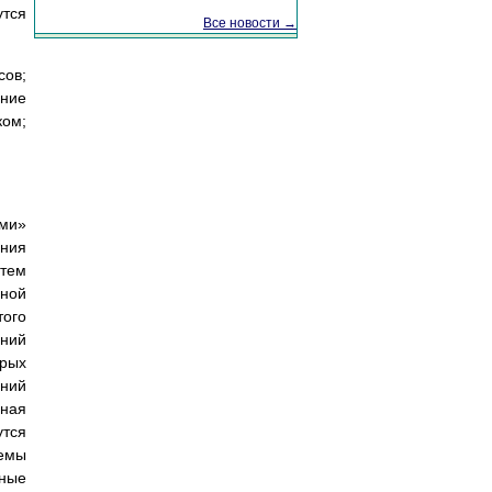
утся
Все новости →
ов;
ение
ком;
ыми»
ения
стем
ной
того
ений
орых
ний
ьная
утся
емы
ьные