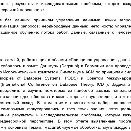
енные результаты и исследовательские проблемы, которые каж
есрочной перспективе.
 баз данных; принципы управления данными; языки запрос
тимизация запросов; неоднородные данные; неточность; управл
шинное обучение; потоки работ; данные, связанные с челове
едователей, работающих в области «Принципов управления данн
, собралось в замке Дагштуль (Dagstuhl) в Германии для провед
тно Исполнительным комитетом Симпозиума ACM по принципам си
nciples of Database Systems, PODS) и Советом Международ
nternational Conference on Database Theory, ICDT). Задача э
определить и изучить некоторые из наиболее важных направл
 значение для общества и компьютерных наук сегодня, и в кот
ственный вклад. В этом отчете описывается набор направле
 симпозиума фокусировались с трех точек зрения: потенциал
енные результаты и исследовательские проблемы, которые каж
реднесрочной перспективе. В этом отчете выявленные пробл
еми основным темам: масштабируемая обработка; мультимодел