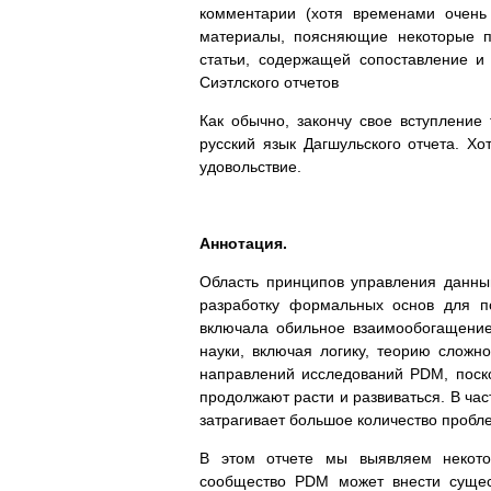
комментарии (хотя временами очень 
материалы, поясняющие некоторые п
статьи, содержащей сопоставление и к
Сиэтлского отчетов
Как обычно, закончу свое вступление
русский язык Дагшульского отчета. Хо
удовольствие.
Аннотация.
Область принципов управления данны
разработку формальных основ для п
включала обильное взаимообогащени
науки, включая логику, теорию слож
направлений исследований PDM, поск
продолжают расти и развиваться. В час
затрагивает большое количество пробл
В этом отчете мы выявляем некото
сообщество PDM может внести сущест