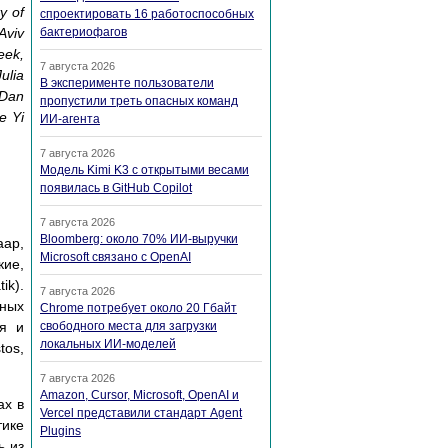
y of
спроектировать 16 работоспособных
Aviv
бактериофагов
eek,
7 августа 2026
ulia
В эксперименте пользователи
 Dan
пропустили треть опасных команд
e Yi
ИИ-агента
7 августа 2026
Модель Kimi K3 с открытыми весами
появилась в GitHub Copilot
7 августа 2026
Bloomberg: около 70% ИИ-выручки
аар,
Microsoft связано с OpenAI
кие,
ik).
7 августа 2026
ных
Chrome потребует около 20 Гбайт
ся и
свободного места для загрузки
локальных ИИ-моделей
tos,
7 августа 2026
Amazon, Cursor, Microsoft, OpenAI и
ах в
Vercel представили стандарт Agent
тике
Plugins
ь из