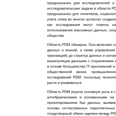
предназначен для исследователей и 
исследовательские задачи в области P
предназначен для политиков, социолог
учета этики во многих аспектах создани
как исследования могут помочь н
использования массивных данных, сох
общества.
Область PDM обширна. Она включает н
данных и знаний, а также управления
транзакций) до структур данных и алг
манипуляции данными с сохранением 
в основе большинства IT-приложений и
общественной жизни, промышленн
исследований PDM, поскольку технол
расти и развиваться.
Область PDM играла основную роль в с
алгебраическими и основанными на 
проектированием баз данных, выявив
основы согласованных параллельных
плодотворный обмен идеями между PDM