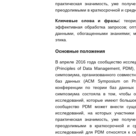
практическая значимость, уже получ
преодолимыми в краткосрочной и средн
Ключевые слова и фразы:
теория
эффективная обработка запросов; оп
данными, обогащенными знаниями; ма
этика.
Основные положения
В апреле 2016 года сообщество иссл
(Principles of Data Management, PDM)
симпозиума, организованного совмес
баз данных (ACM Symposium on Pri
конференции по теории баз данных (I
симпозиума состояла в том, чтобы 
исследований, которые имеют большое
сообщество PDM может внести суще
исследований, на которых участники
практическая значимость, уже получ
преодолимыми в краткосрочной и с
исследований для PDM относятся к с