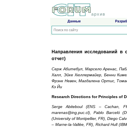
архив
Данные
Разраб
Направления исследований в 
отчет)
Серж Абитебул, Марсело Аренас, Пабл
Халл, Эйке Хюллермайер, Бенни Киме
Фрэнк Невен, Магдалена Ортис, Томас
Кэ Йи
Research Directions for Principles of
Serge Abiteboul (ENS – Cachan, FR)
marenas@ing.puc.cl), Pablo Barceló (
(University of Montpellier, FR), Diego Cal
– Marne-la-Vallée, FR), Richard Hull (I