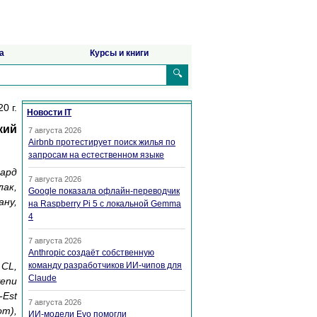
а
Курсы и книги
🔍
0 г.
Новости IT
кий
7 августа 2026
Airbnb протестирует поиск жилья по
запросам на естественном языке
чард
7 августа 2026
лак,
Google показала офлайн-переводчик
ану,
на Raspberry Pi 5 с локальной Gemma
4
7 августа 2026
Anthropic создаёт собственную
 CL,
команду разработчиков ИИ-чипов для
Claude
venu
-Est
7 августа 2026
om),
ИИ-модели Evo помогли