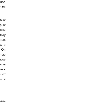
ное
 PDM
евых
рых
мени
льку
ьных
сти
 Он
сные
акже
ость
ится
в от
ан и
ыми»