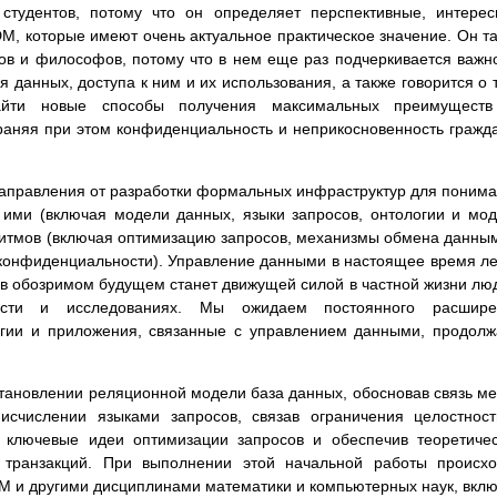
студентов, потому что он определяет перспективные, интере
DM, которые имеют очень актуальное практическое значение. Он т
ов и философов, потому что в нем еще раз подчеркивается важн
я данных, доступа к ним и их использования, а также говорится о 
айти новые способы получения максимальных преимуществ
раняя при этом конфиденциальность и неприкосновенность гражд
аправления от разработки формальных инфраструктур для поним
 ими (включая модели данных, языки запросов, онтологии и мо
оритмов (включая оптимизацию запросов, механизмы обмена данны
конфиденциальности). Управление данными в настоящее время л
 в обозримом будущем станет движущей силой в частной жизни лю
ости и исследованиях. Мы ожидаем постоянного расшире
огии и приложения, связанные с управлением данными, продол
тановлении реляционной модели база данных, обосновав связь м
исчислении языками запросов, связав ограничения целостнос
 ключевые идеи оптимизации запросов и обеспечив теоретиче
 транзакций. При выполнении этой начальной работы происх
 и другими дисциплинами математики и компьютерных наук, вкл