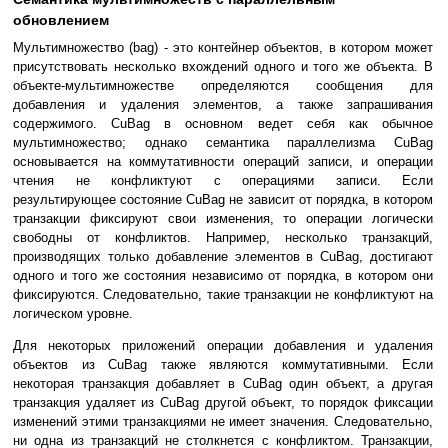
обновлением
Мультимножество (bag) - это контейнер объектов, в котором может
присутствовать несколько вхождений одного и того же объекта. В
объекте-мультимножестве определяются сообщения для
добавления и удаления элементов, а также запрашивания
содержимого. CuBag в основном ведет себя как обычное
мультимножество; однако семантика параллелизма CuBag
основывается на коммутативности операций записи, и операции
чтения не конфликтуют с операциями записи. Если
результирующее состояние CuBag не зависит от порядка, в котором
транзакции фиксируют свои изменения, то операции логически
свободны от конфликтов. Например, несколько транзакций,
производящих только добавление элементов в CuBag, достигают
одного и того же состояния независимо от порядка, в котором они
фиксируются. Следовательно, такие транзакции не конфликтуют на
логическом уровне.
Для некоторых приложений операции добавления и удаления
объектов из CuBag также являются коммутативными. Если
некоторая транзакция добавляет в CuBag один объект, а другая
транзакция удаляет из CuBag другой объект, то порядок фиксации
изменений этими транзакциями не имеет значения. Следовательно,
ни одна из транзакций не столкнется с конфликтом. Транзакции,