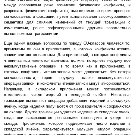
между операциями реже возникали физические конфликты, и
разрешать физические конфликты, выявляемые во время проверок
согласованности фиксации, путем использования высокоуровневой
семантики для слияния изменений от текущей транзакции с
изменениями, ранее зафиксированными другими параллельно
выполняемыми транзакциями.
Еще одним важным вопросом по поводу CU-классов является то,
применимы ли они в приложениях, в которых конфликты чтения-
записи считаются важными. Для приложений, в которых конфликты
чтения-записи являются важными, должны потерпеть неудачу все
некоммутативные операции, в то время как в приложениях, в
которых конфликты чтения-записи могут допускаться без потери
согласованности, терпят неудачу только некоммутативные
операции записи, и конфликты чтения-записи могут игнорироваться.
Например, в складском приложении может потребоваться
отслеживать число изделий в складской ячейке. Некоторые
транзакции выполняют операции добавления изделий в складскую
ячейку, когда изделия получаются от производителя и сохраняются
на складе. Другие транзакции удаляют изделия из складских ячеек,
когда они заказываются розничными торговцами и уходят со
склада. Приложение, которое поддерживает число изделий в
складской ячейке, характеризуется большим числом операций
небольшого уменьшения и небольшим числом операций крупного