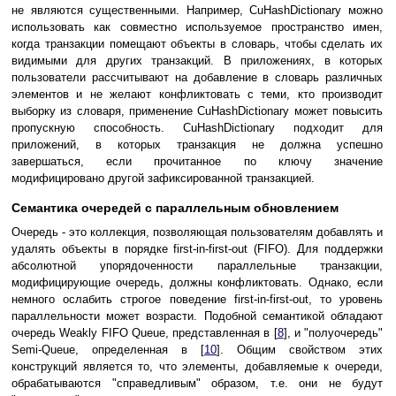
не являются существенными. Например, CuHashDictionary можно
использовать как совместно используемое пространство имен,
когда транзакции помещают объекты в словарь, чтобы сделать их
видимыми для других транзакций. В приложениях, в которых
пользователи рассчитывают на добавление в словарь различных
элементов и не желают конфликтовать с теми, кто производит
выборку из словаря, применение CuHashDictionary может повысить
пропускную способность. CuHashDictionary подходит для
приложений, в которых транзакция не должна успешно
завершаться, если прочитанное по ключу значение
модифицировано другой зафиксированной транзакцией.
Семантика очередей с параллельным обновлением
Очередь - это коллекция, позволяющая пользователям добавлять и
удалять объекты в порядке first-in-first-out (FIFO). Для поддержки
абсолютной упорядоченности параллельные транзакции,
модифицирующие очередь, должны конфликтовать. Однако, если
немного ослабить строгое поведение first-in-first-out, то уровень
параллельности может возрасти. Подобной семантикой обладают
очередь Weakly FIFO Queue, представленная в [
8
], и "полуочередь"
Semi-Queue, определенная в [
10
]. Общим свойством этих
конструкций является то, что элементы, добавляемые к очереди,
обрабатываются "справедливым" образом, т.е. они не будут