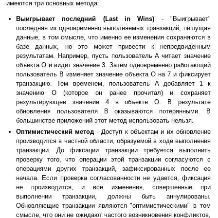
имеются три основных метода:
Выигрывает последний (Last in Wins)
- "Выигрывает"
последняя из одновременно выполняемых транзакций, пишущая
данные, в том смысле, что именно ее изменения сохраняются в
базе данных, но это может привести к непредвиденным
результатам. Например, пусть пользователь A читает значение
объекта O и видит значение 3. Затем одновременно работающий
пользователь B изменяет значение объекта O на 7 и фиксирует
транзакцию. Тем временем, пользователь A добавляет 1 к
значению O (которое он ранее прочитал) и сохраняет
результирующее значение 4 в объекте O. В результате
обновления пользователя B оказываются потерянными. В
большинстве приложений этот метод использовать нельзя.
Оптимистический метод
- Доступ к объектам и их обновление
производится в частной области, образуемой в ходе выполнения
транзакции. До фиксации транзакции требуется выполнить
проверку того, что операции этой транзакции согласуются с
операциями других транзакций, зафиксированных после ее
начала. Если проверка согласованности не удается, фиксация
не производится, и все изменения, совершенные при
выполнении транзакции, должны быть аннулированы.
Обновляющие транзакции являются "оптимистическими" в том
смысле, что они не ожидают частого возникновения конфликтов,