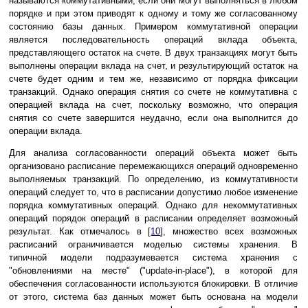
называются коммутативными, если они могут выполняться в любом
порядке и при этом приводят к одному и тому же согласованному
состоянию базы данных. Примером коммутативной операции
является последовательность операций вклада объекта,
представляющего остаток на счете. В двух транзакциях могут быть
выполнены операции вклада на счет, и результирующий остаток на
счете будет одним и тем же, независимо от порядка фиксации
транзакций. Однако операция снятия со счете не коммутативна с
операцией вклада на счет, поскольку возможно, что операция
снятия со счете завершится неудачно, если она выполнится до
операции вклада.
Для анализа согласованности операций объекта может быть
организовано расписание перемежающихся операций одновременно
выполняемых транзакций. По определению, из коммутативности
операций следует то, что в расписании допустимо любое изменение
порядка коммутативных операций. Однако для некоммутативных
операций порядок операций в расписании определяет возможный
результат. Как отмечалось в [
10
], множество всех возможных
расписаний ограничивается моделью системы хранения. В
типичной модели подразумевается система хранения с
"обновлениями на месте" ("update-in-place"), в которой для
обеспечения согласованности используются блокировки. В отличие
от этого, система баз данных может быть основана на модели