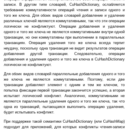
записи. В другом типе словарей, CuHashDictionary, ослабляется
требование коммутативности операций чтения и записи одного и
того же ключа. Для обоих видов словарей добавление и удаление
различных ключей являются коммутативными, так что эти операции
логически не конфликтуют. Операции добавления и удаления
одного и того же ключа не являются коммутативными внутри одной
транзакции, но они коммутативны при выполнении в параллельных
транзакциях. Операция удаления того же ключа всегда терпит
неудачу, поскольку одна транзакция не видит результатов операции
добавления другой транзакции. Следовательно, операции
добавления и удаления одного и того же ключа в CuHashDictionary
логически не конфликтуют.
Для обоих видов словарей параллельные добавления одного и того
же ключа не являются коммутативными. Поэтому, если две
транзакции добавляют элемент с одним и тем же ключом, то
попытка фиксации первой транзакции закончится успешно, а вторая
испытает логический конфликт. Аналогично, коммутативными не
являются параллельные удаления одного и того же ключа, так что
одна из транзакций, пытающаяся выполнить операцию удаления,
будет испытывать конфликт.
При поддержке такой семантики CuHashDictionary (или CuHashMap)
подходит для приложений, для которых конфликты чтения-записи