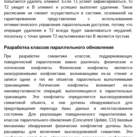
попытается удалить элемент. Если T1 успеет зафиксироваться, то
T2 увидит в B элемент и успешно выполнит удаление. Такое
расписание не сможет осуществиться в системе, основанной на
гарантированном представлении с использованием
оптимистического управления параллельным доступом, потому что
операция удаления в T2 всегда будет заканчиваться неудачей,
поскольку с точки зрения T2 мультимножество B является пустым.
Разработка классов параллельного обновления
При разработке семантики классов, поддерживающих
поведенческий параллелизм важно различать физические и
логические конфликты. Физические конфликты являются
низкоуровневыми конфликтами, возникающими из-за чтения и
записи одних и тех же объектов параллельно выполняемыми
транзакциями. Логические конфликты возникают из-за
некоммутативности операций, выполняющихся в параллельных
транзакциях. Эти конфликты определяются высокоуровневой
семантикой объекта, и они должны обнаруживаться для
предотвращения перехода базы данных в несогласованное
состояние. Для реализации поведенческого параллелизма в
классах параллельного обновления (Concurrent Update, CU) базовые
механизмы обнаружения физических конфликтов должны быть
расширены для включения высокоуровневой семантики. Эти