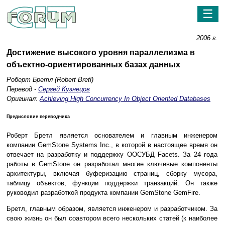
☰
2006 г.
Достижение высокого уровня параллелизма в
объектно-ориентированных базах данных
Роберт Бретл (Robert Bretl)
Перевод -
Сергей Кузнецов
Оригинал:
Achieving High Concurrency In Object Oriented Databases
Предисловие переводчика
Роберт Бретл является основателем и главным инженером
компании GemStone Systems Inc., в которой в настоящее время он
отвечает на разработку и поддержку ООСУБД Facets. За 24 года
работы в GemStone он разработал многие ключевые компоненты
архитектуры, включая буферизацию страниц, сборку мусора,
таблицу объектов, функции поддержки транзакций. Он также
руководил разработкой продукта компании GemStone GemFire.
Бретл, главным образом, является инженером и разработчиком. За
свою жизнь он был соавтором всего нескольких статей (к наиболее