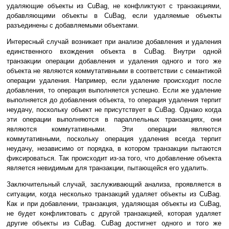
удаляющие объекты из CuBag, не конфликтуют с транзакциями,
добавляющими объекты в CuBag, если удаляемые объекты
разъединены с добавляемыми объектами.
Интересный случай возникает при анализе добавления и удаления
единственного вхождения объекта в CuBag. Внутри одной
транзакции операции добавления и удаления одного и того же
объекта не являются коммутативными в соответствии с семантикой
операции удаления. Например, если удаление происходит после
добавления, то операция выполняется успешно. Если же удаление
выполняется до добавления объекта, то операция удаления терпит
неудачу, поскольку объект не присутствует в CuBag. Однако когда
эти операции выполняются в параллельных транзакциях, они
являются коммутативными. Эти операции являются
коммутативными, поскольку операция удаления всегда терпит
неудачу, независимо от порядка, в котором транзакции пытаются
фиксироваться. Так происходит из-за того, что добавление объекта
является невидимым для транзакции, пытающейся его удалить.
Заключительный случай, заслуживающий анализа, проявляется в
ситуации, когда несколько транзакций удаляет объекты из CuBag.
Как и при добавлении, транзакция, удаляющая объекты из CuBag,
не будет конфликтовать с другой транзакцией, которая удаляет
другие объекты из CuBag. CuBag достигнет одного и того же