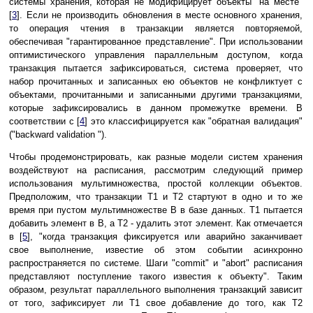
системы хранения, которая не модифицирует объекты "на месте"
[
3
]. Если не производить обновления в месте основного хранения,
то операция чтения в транзакции является повторяемой,
обеспечивая "гарантированное представление". При использовании
оптимистического управления параллельным доступом, когда
транзакция пытается зафиксироваться, система проверяет, что
набор прочитанных и записанных ею объектов не конфликтует с
объектами, прочитанными и записанными другими транзакциями,
которые зафиксировались в данном промежутке времени. В
соответствии с [
4
] это классифицируется как "обратная валидация"
("backward validation ").
Чтобы продемонстрировать, как разные модели систем хранения
воздействуют на расписания, рассмотрим следующий пример
использования мультимножества, простой коллекции объектов.
Предположим, что транзакции T1 и T2 стартуют в одно и то же
время при пустом мультимножестве B в базе данных. T1 пытается
добавить элемент в B, а T2 - удалить этот элемент. Как отмечается
в [
5
], "когда транзакция фиксируется или аварийно заканчивает
свое выполнение, известие об этом событии асинхронно
распространяется по системе. Шаги "commit" и "abort" расписания
представляют поступление такого известия к объекту". Таким
образом, результат параллельного выполнения транзакций зависит
от того, зафиксирует ли T1 свое добавление до того, как T2