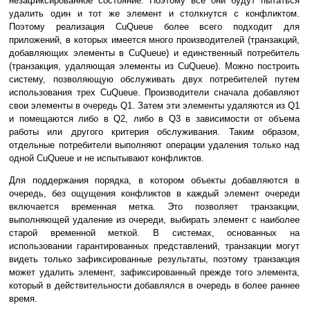
незафиксированное состояние. Поэтому все они будут пытаться
удалить один и тот же элемент и столкнутся с конфликтом.
Поэтому реализация CuQueue более всего подходит для
приложений, в которых имеется много производителей (транзакций,
добавляющих элементы в CuQueue) и единственный потребитель
(транзакция, удаляющая элементы из CuQueue). Можно построить
систему, позволяющую обслуживать двух потребителей путем
использования трех CuQueue. Производители сначала добавляют
свои элементы в очередь Q1. Затем эти элементы удаляются из Q1
и помещаются либо в Q2, либо в Q3 в зависимости от объема
работы или другого критерия обслуживания. Таким образом,
отдельные потребители выполняют операции удаления только над
одной CuQueue и не испытывают конфликтов.
Для поддержания порядка, в котором объекты добавляются в
очередь, без ощущения конфликтов в каждый элемент очереди
включается временная метка. Это позволяет транзакции,
выполняющей удаление из очереди, выбирать элемент с наиболее
старой временной меткой. В системах, основанных на
использовании гарантированных представлений, транзакции могут
видеть только зафиксированные результаты, поэтому транзакция
может удалить элемент, зафиксированный прежде того элемента,
который в действительности добавлялся в очередь в более раннее
время.