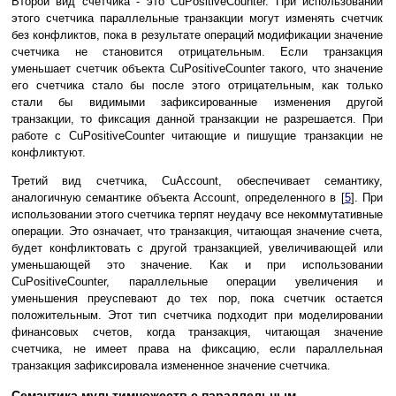
Второй вид счетчика - это CuPositiveCounter. При использовании
этого счетчика параллельные транзакции могут изменять счетчик
без конфликтов, пока в результате операций модификации значение
счетчика не становится отрицательным. Если транзакция
уменьшает счетчик объекта CuPositiveCounter такого, что значение
его счетчика стало бы после этого отрицательным, как только
стали бы видимыми зафиксированные изменения другой
транзакции, то фиксация данной транзакции не разрешается. При
работе с CuPositiveCounter читающие и пишущие транзакции не
конфликтуют.
Третий вид счетчика, CuAccount, обеспечивает семантику,
аналогичную семантике объекта Account, определенного в [
5
]. При
использовании этого счетчика терпят неудачу все некоммутативные
операции. Это означает, что транзакция, читающая значение счета,
будет конфликтовать с другой транзакцией, увеличивающей или
уменьшающей это значение. Как и при использовании
CuPositiveCounter, параллельные операции увеличения и
уменьшения преуспевают до тех пор, пока счетчик остается
положительным. Этот тип счетчика подходит при моделировании
финансовых счетов, когда транзакция, читающая значение
счетчика, не имеет права на фиксацию, если параллельная
транзакция зафиксировала измененное значение счетчика.
Семантика мультимножеств с параллельным