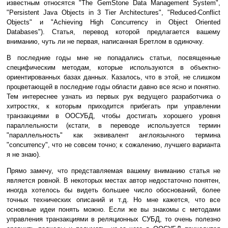
известным относятся "The GemStone Data Management System",
"Persistent Java Objects in 3 Tier Architectures", "Reduced-Conflict
Objects" и "Achieving High Concurrency in Object Oriented
Databases"). Статья, перевод которой предлагается вашему
вниманию, чуть ли не первая, написанная Бретлом в одиночку.
В последние годы мне не попадались статьи, посвященные
специфическим методам, которые используются в объектно-
ориентированных базах данных. Казалось, что в этой, не слишком
процветающей в последние годы области давно все ясно и понятно.
Тем интереснее узнать из первых рук ведущего разработчика о
хитростях, к которым приходится прибегать при управлении
транзакциями в ООСУБД, чтобы достигать хорошего уровня
параллельности (кстати, в переводе используется термин
"параллельность" как эквивалент англоязычного термина
"concurrency", что не совсем точно; к сожалению, лучшего варианта
я не знаю).
Прямо замечу, что представляемая вашему вниманию статья не
является ровной. В некоторых местах автор недостаточно понятен,
иногда хотелось бы видеть большее число обоснований, более
точных технических описаний и т.д. Но мне кажется, что все
основные идеи понять можно. Если же вы знакомы с методами
управления транзакциями в реляционных СУБД, то очень полезно