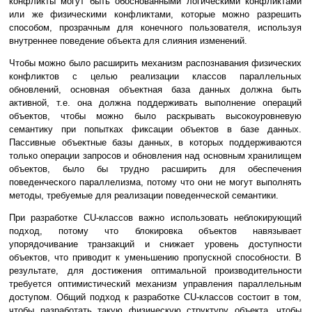
конфликты могут быть обоснованными логическими конфликтами
или же физическими конфликтами, которые можно разрешить
способом, прозрачным для конечного пользователя, используя
внутреннее поведение объекта для слияния изменений.
Чтобы можно было расширить механизм распознавания физических
конфликтов с целью реализации классов параллельных
обновлений, основная объектная база данных должна быть
активной, т.е. она должна поддерживать выполнение операций
объектов, чтобы можно было раскрывать высокоуровневую
семантику при попытках фиксации объектов в базе данных.
Пассивные объектные базы данных, в которых поддерживаются
только операции запросов и обновления над основным хранилищем
объектов, было бы трудно расширить для обеспечения
поведенческого параллелизма, потому что они не могут выполнять
методы, требуемые для реализации поведенческой семантики.
При разработке CU-классов важно использовать неблокирующий
подход, потому что блокировка объектов навязывает
упорядочивание транзакций и снижает уровень доступности
объектов, что приводит к уменьшению пропускной способности. В
результате, для достижения оптимальной производительности
требуется оптимистический механизм управления параллельным
доступом. Общий подход к разработке CU-классов состоит в том,
чтобы разработать такую физическую структуру объекта, чтобы