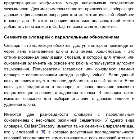
предотвращения конфликтов между несколькими создателями
экземпляров. Другим примером является приложение, собирающее
данные о финансовых операциях для их статистической обработки
в конце дня. В этом сценарии несколько пользователей может
добавлять свои записи в CuBag, не испытывая конфликтов.
Семантика словарей с параллельным обновлением
Словарь - это коллекция объектов, доступ к которым производится
через явно назначенные ключи или имена. Хэш-словарь - это
оптимизированная реализация словаря, в которой для чтения или
обновления элемента на основе его ключа используется алгоритм
хэширования. Пользователи вставляют или обновляют элемент
словаря с использованием метода "put(key, value)". Если данный
ключ не присутствует в словаре, добавляется новый элемент. Если
ключ уже содержится в словаре, то новое значение заменяет
существующее значение с заданным ключом. В словарях также
имеются операции для выборки значения с данным ключом и
удаления ключа.
Имеются две разновидности словарей с параллельным
обновлением с несколько различной семантикой. У одного вида
словарей, CuHashDirectory, имеется та же семантика параллелизма,
что у словарей в [
8
], в которых допустимые последовательности
операций определяются коммутативностью всех операций чтения и