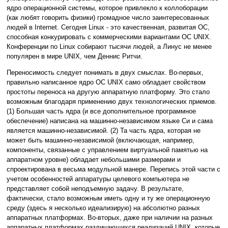
ядро операционной системы, которое привлекло к коллоборации
(как любят говорить физики) громадное число заинтересованных
людей в Internet. Сегодня Linux - это качественная, развитая ОС,
способная конкурировать с коммерческими вариантами ОС UNIX.
Конференции по Linux собирают тысячи людей, а Линус не менее
популярен в мире UNIX, чем Деннис Ритчи.
Переносимость следует понимать в двух смыслах. Во-первых,
правильно написанное ядро ОС UNIX само обладает свойством
простоты переноса на другую аппаратную платформу. Это стало
возможным благодаря применению двух технологических приемов.
(1) Большая часть ядра (и все дополнительное программное
обеспечение) написана на машинно-независимом языке Си и сама
является машинно-независимой. (2) Та часть ядра, которая не
может быть машинно-независимой (включающая, например,
компоненты, связанные с управлением виртуальной памятью на
аппаратном уровне) обладает небольшими размерами и
спроектирована в весьма модульной манере. Перепись этой части с
учетом особенностей аппаратуры целевого компьютера не
представляет собой неподъемную задачу. В результате,
фактически, стало возможным иметь одну и ту же операционную
среду (здесь я несколько идеализирую) на абсолютно разных
аппаратных платформах. Во-вторых, даже при наличии на разных
аппаратных платформах различающихся реализаций UNIX, которые