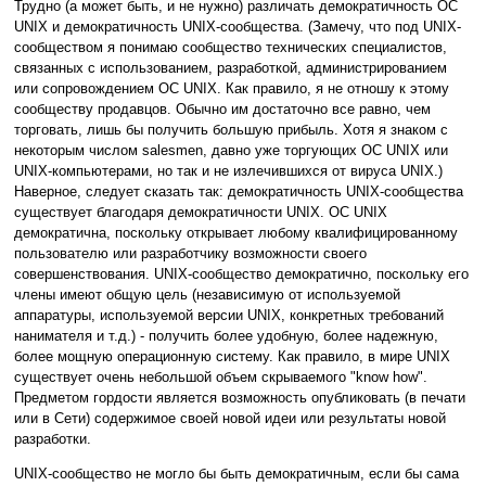
Трудно (а может быть, и не нужно) различать демократичность ОС
UNIX и демократичность UNIX-сообщества. (Замечу, что под UNIX-
сообществом я понимаю сообщество технических специалистов,
связанных с использованием, разработкой, администрированием
или сопровождением ОС UNIX. Как правило, я не отношу к этому
сообществу продавцов. Обычно им достаточно все равно, чем
торговать, лишь бы получить большую прибыль. Хотя я знаком с
некоторым числом salesmen, давно уже торгующих ОС UNIX или
UNIX-компьютерами, но так и не излечившихся от вируса UNIX.)
Наверное, следует сказать так: демократичность UNIX-сообщества
существует благодаря демократичности UNIX. ОС UNIX
демократична, поскольку открывает любому квалифицированному
пользователю или разработчику возможности своего
совершенствования. UNIX-сообщество демократично, поскольку его
члены имеют общую цель (независимую от используемой
аппаратуры, используемой версии UNIX, конкретных требований
нанимателя и т.д.) - получить более удобную, более надежную,
более мощную операционную систему. Как правило, в мире UNIX
существует очень небольшой объем скрываемого "know how".
Предметом гордости является возможность опубликовать (в печати
или в Сети) содержимое своей новой идеи или результаты новой
разработки.
UNIX-сообщество не могло бы быть демократичным, если бы сама