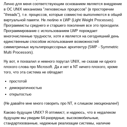
Лично для меня соответствующим основанием является внедрение
в ОС UNIX механизма "легковесных процессов" (в просторечии
"threads"), т.е. процессов, которые совместно выполняются в общей
виртуальной памяти. Не люблю я LWP (Light Weight Processes).
Программисты среднего и старшего поколения все это проходили.
Программирование с использованием LWP порождает
многочисленные трудности, хотя и является на сегодняшний день
единственным способом использования возможностей
симметричных мультипроцессорных архитектур (SMP - Symmetric
Multi Processors).
Ну вот, я похвалил и немного поругал UNIX, не сказав ни одного
плохого слова про Microsoft. Да и нет в NT ничего плохого, кроме
того, что эта система не обладает
простотой
демократичностью
открытостью
(Не давайте мне много говорить про NT, я слишком эмоционален!)
Каково будущее UNIX? Я оптимист, и надеюсь, что в недалеком
будущем мы увидим 64-разрядные, высокомобильные,
стандартизованные, надежные реализации системы, наличие