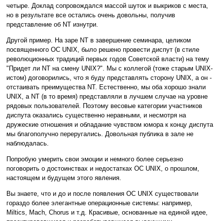
четыре. Доклад сопровождался массой шуток и выкриков с места,
но в результате все остались очень довольны, получив
представление об NT изнутри.
Другой пример. На заре NT в завершение семинара, целиком
посвященного ОС UNIX, было решено провести диспут (в стиле
революционных традиций первых годов Советской власти) на тему
"Придет ли NT на смену UNIX?". Мы с коллегой (тоже старым UNIX-
истом) договорились, что я буду представлять сторону UNIX, а он -
отстаивать преимущества NT. Естественно, мы оба хорошо знали
UNIX, а NT (в то время) представляли в лучшем случае на уровне
рядовых пользователей. Поэтому весовые категории участников
диспута оказались существенно неравными, и несмотря на
дружеские отношения и обладание чувством юмора к концу диспута
мы благополучно переругались. Довольная публика в зале не
наблюдалась.
Попробую умерить свои эмоции и немного более серьезно
поговорить о достоинствах и недостатках ОС UNIX, о прошлом,
настоящем и будущем этого явления.
Вы знаете, что и до и после появления ОС UNIX существовали
гораздо более элегантные операционные системы: например,
Miltics, Mach, Chorus и т.д. Красивые, основанные на единой идее,