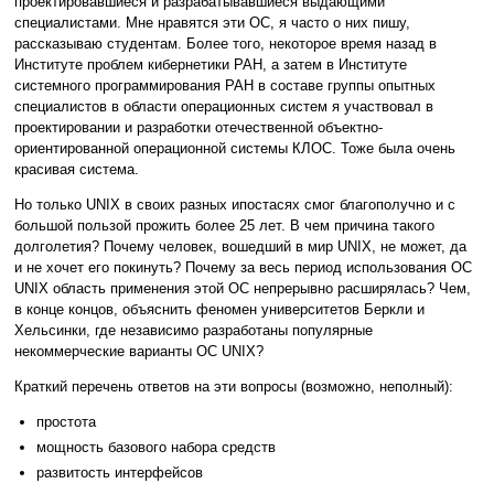
проектировавшиеся и разрабатывавшиеся выдающими
специалистами. Мне нравятся эти ОС, я часто о них пишу,
рассказываю студентам. Более того, некоторое время назад в
Институте проблем кибернетики РАН, а затем в Институте
системного программирования РАН в составе группы опытных
специалистов в области операционных систем я участвовал в
проектировании и разработки отечественной объектно-
ориентированной операционной системы КЛОС. Тоже была очень
красивая система.
Но только UNIX в своих разных ипостасях смог благополучно и с
большой пользой прожить более 25 лет. В чем причина такого
долголетия? Почему человек, вошедший в мир UNIX, не может, да
и не хочет его покинуть? Почему за весь период использования ОС
UNIX область применения этой ОС непрерывно расширялась? Чем,
в конце концов, объяснить феномен университетов Беркли и
Хельсинки, где независимо разработаны популярные
некоммерческие варианты ОС UNIX?
Краткий перечень ответов на эти вопросы (возможно, неполный):
простота
мощность базового набора средств
развитость интерфейсов