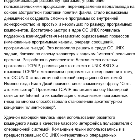
поддерживающие разработку программ, управление
пользовательскими процессами, перенаправление ввода/вывода на
основе абстрактной трактовки понятия файла, стало возможным
динамически создавать сложные программы со внутренней
асинхронностью из простых и небольших по размеру программных
компонентов. Достаточно быстро в ядре ОС UNIX появилась
поддержка взаимодействия независимо образованных процессов
(именованные программные каналы, очереди сообщений,
программные гнезда). Это позволило решать в среде ОС UNIX
задачи, близкие по своему характеру к задачам "мягкого" реального
времени. Разработка в университете Беркли стека сетевых
протоколов TCP/IP, реализация этого стека в UNIX BSD.3 и
стыковка TCP/IP с механизмом программных гнезд привели к тому,
что ОС UNIX стала истинной сетевой операционной системой.
Именно тогда Билл Джой произнес свою знаменитую фразу "Сеть -
это компьютер". Протоколы TCP/IP положили основу Всемирной
сети сетей Internet, а их комбинация с механизмом программных
гнезд во многом способствовала становлению архитектурной
концепции "клиент-сервер".
Удачной находкой явилась идея использования развитого
командного языка в качестве базового интерфейса пользователя с
операционной системой. Командные языки использовались и в
предшествовавших ОС UNIX интерактивных операционных