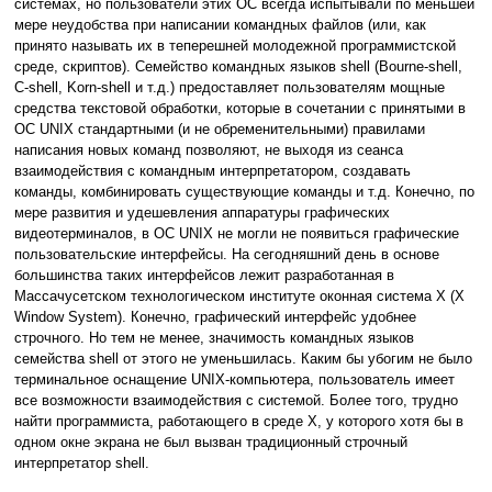
системах, но пользователи этих ОС всегда испытывали по меньшей
мере неудобства при написании командных файлов (или, как
принято называть их в теперешней молодежной программистской
среде, скриптов). Семейство командных языков shell (Bourne-shell,
C-shell, Korn-shell и т.д.) предоставляет пользователям мощные
средства текстовой обработки, которые в сочетании с принятыми в
ОС UNIX стандартными (и не обременительными) правилами
написания новых команд позволяют, не выходя из сеанса
взаимодействия с командным интерпретатором, создавать
команды, комбинировать существующие команды и т.д. Конечно, по
мере развития и удешевления аппаратуры графических
видеотерминалов, в ОС UNIX не могли не появиться графические
пользовательские интерфейсы. На сегодняшний день в основе
большинства таких интерфейсов лежит разработанная в
Массачусетском технологическом институте оконная система X (X
Window System). Конечно, графический интерфейс удобнее
строчного. Но тем не менее, значимость командных языков
семейства shell от этого не уменьшилась. Каким бы убогим не было
терминальное оснащение UNIX-компьютера, пользователь имеет
все возможности взаимодействия с системой. Более того, трудно
найти программиста, работающего в среде X, у которого хотя бы в
одном окне экрана не был вызван традиционный строчный
интерпретатор shell.