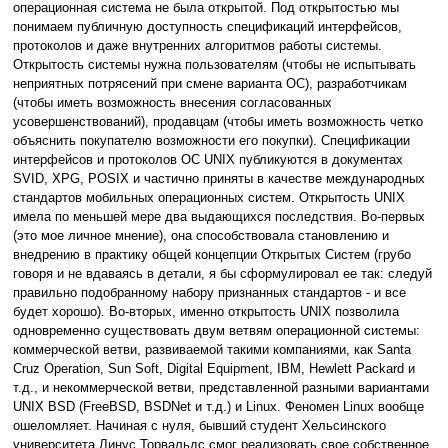
операционная система не была открытой. Под открытостью мы
понимаем публичную доступность спецификаций интерфейсов,
протоколов и даже внутренних алгоритмов работы системы.
Открытость системы нужна пользователям (чтобы не испытывать
неприятных потрясений при смене варианта ОС), разработчикам
(чтобы иметь возможность внесения согласованных
усовершенствований), продавцам (чтобы иметь возможность четко
объяснить покупателю возможности его покупки). Спецификации
интерфейсов и протоколов ОС UNIX публикуются в документах
SVID, XPG, POSIX и частично приняты в качестве международных
стандартов мобильных операционных систем. Открытость UNIX
имела по меньшей мере два выдающихся последствия. Во-первых
(это мое личное мнение), она способствовала становлению и
внедрению в практику общей концепции Открытых Систем (грубо
говоря и не вдаваясь в детали, я бы сформулировал ее так: следуй
правильно подобранному набору признанных стандартов - и все
будет хорошо). Во-вторых, именно открытость UNIX позволила
одновременно существовать двум ветвям операционной системы:
коммерческой ветви, развиваемой такими компаниями, как Santa
Cruz Operation, Sun Soft, Digital Equipment, IBM, Hewlett Packard и
т.д., и некоммерческой ветви, представленной разными вариантами
UNIX BSD (FreeBSD, BSDNet и т.д.) и Linux. Феномен Linux вообще
ошеломляет. Начиная с нуля, бывший студент Хельсинского
университета Линус Торвальдс смог реализовать свое собственное