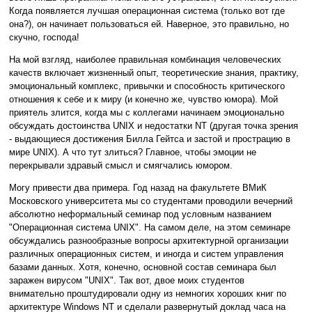
Когда появляется лучшая операционная система (только вот где
она?), он начинает пользоваться ей. Наверное, это правильно, но
скучно, господа!
На мой взгляд, наиболее правильная комбинация человеческих
качеств включает жизненный опыт, теоретические знания, практику,
эмоциональный комплекс, привычки и способность критического
отношения к себе и к миру (и конечно же, чувство юмора). Мой
приятель злится, когда мы с коллегами начинаем эмоционально
обсуждать достоинства UNIX и недостатки NT (другая точка зрения
- выдающиеся достижения Билла Гейтса и застой и прострацию в
мире UNIX). А что тут злиться? Главное, чтобы эмоции не
перекрывали здравый смысл и смягчались юмором.
Могу привести два примера. Год назад на факультете ВМиК
Московского университета мы со студентами проводили вечерний
абсолютно неформальный семинар под условным названием
"Операционная система UNIX". На самом деле, на этом семинаре
обсуждались разнообразные вопросы архитектурной организации
различных операционных систем, и иногда и систем управления
базами данных. Хотя, конечно, основной состав семинара был
заражен вирусом "UNIX". Так вот, двое моих студентов
внимательно проштудировали одну из немногих хороших книг по
архитектуре Windows NT и сделали развернутый доклад часа на