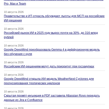
Pro, Max и Team
10 августа 2026
Правительство и ИТ-отрасль обсуждают льготы для МСП на российские
ИИ-решения
10 августа 2026
Российский рынок ИИ в 2025 году вырос почти на 30%, до 316 млрд
рублей
10 августа 2026
Google DeepMind преобразовала Gemma 4 в диффузионную модель
без обучения с нуля
10 августа 2026
Российским ИИ-решениям могут дать приоритет при госзакупках
10 августа 2026
Google DeepMind открыла ИИ-модель WeatherNext Cyclones для
прогнозирования тропических циклонов
10 августа 2026
Скрытая промпт-инъекция в PDF заставила Atlassian Rovo передать
данные из Jira и Confluence
10 августа 2026