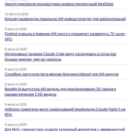
OpenAI приобрела разработчика сервиса презентаций NextSlide
10 августа 2026
Kimsuky развернула локальную ИИ-инфраструктуру для киберопераций
8 августа 2026
Firebird открыла в Армении ИИ-центр и планирует развернуть 70 тысяч
GPU
8 августа 2026
Интенсивные задания Claude Code могут расходовать в сотни раз
больше энергии, чем чат-запросы
8 августа 2026
Cloudflare запустила бета-версию браузера Kitesurf для ИИ-агентов
8 августа 2026
Backflip AI выпустила ИИ-модель для преобразования 3D-сканов в
параметрические CAD-модели
8 августа 2026
Anthropic сократила число срабатываний биофильтра Claude Fable 5 на
85%
8 августа 2026
Для MoS₂-транзистора создали затворный диэлектрик с эквивалентной