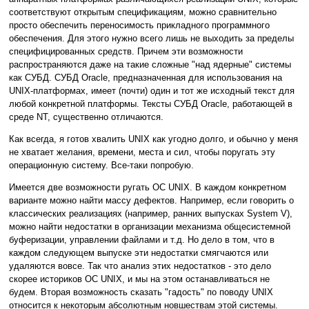
соответствуют открытым спецификациям, можно сравнительно
просто обеспечить переносимость прикладного программного
обеспечения. Для этого нужно всего лишь не выходить за пределы
специфицированных средств. Причем эти возможности
распространяются даже на такие сложные "над ядерные" системы
как СУБД. СУБД Oracle, предназначенная для использования на
UNIX-платформах, имеет (почти) один и тот же исходный текст для
любой конкретной платформы. Тексты СУБД Oracle, работающей в
среде NT, существенно отличаются.
Как всегда, я готов хвалить UNIX как угодно долго, и обычно у меня
не хватает желания, времени, места и сил, чтобы поругать эту
операционную систему. Все-таки попробую.
Имеется две возможности ругать ОС UNIX. В каждом конкретном
варианте можно найти массу дефектов. Например, если говорить о
классических реализациях (например, ранних выпусках System V),
можно найти недостатки в организации механизма общесистемной
буферизации, управлении файлами и т.д. Но дело в том, что в
каждом следующем выпуске эти недостатки смягчаются или
удаляются вовсе. Так что анализ этих недостатков - это дело
скорее историков ОС UNIX, и мы на этом останавливаться не
будем. Вторая возможность сказать "гадость" по поводу UNIX
относится к некоторым абсолютным новшествам этой системы.