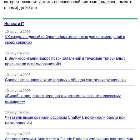
которых позволит дожить операционной системе (надеюсь, вместе
с нами) до 50 лет.
Новости IT
10 августа 2026
VK создала единый нейропрофиль интересов для рекомендаций в
своих сервисах
10 августа 2026
В Великобритании вырос поток заявлений в трудовые трибуналы с
признаками использования ИИ
10 августа 2026
Google ввела новую схему кодовых имён для хакерских группировок
10 августа 2026
«Билайн» предложил передавать рекламные звонки голосовому
помощнику
10 августа 2026
Читатели выше оценили рассказы ChatGPT, но снижали баллы при
маркировке ИИ
10 августа 2026
Anthropic включит Auto mode в Claude Code по умолчанию для тарифов