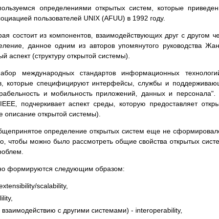
пользуемся определениями открытых систем, которые приведе
социацией пользователей UNIX (АFUU) в 1992 году.
орая состоит из компонентов, взаимодействующих друг с другом ч
еление, данное одним из авторов упомянутого руководства Жа
 аспект (структуру открытой системы).
абор международных стандартов информационных технологи
в, которые специфицируют интерфейсы, службы и поддержива
рабельность и мобильность приложений, данных и персонала".
IЕЕЕ, подчеркивает аспект среды, которую предоставляет откр
е описание открытой системы).
общепринятое определение открытых систем еще не сформировал
о, чтобы можно было рассмотреть общие свойства открытых сист
роблем.
чно формируются следующим образом:
sibility/scalability,
lity,
взаимодействию с другими системами) - interoperability,