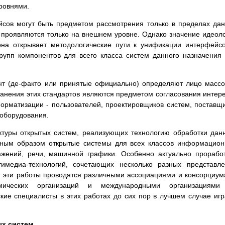
ровнями.
йсов могут быть предметом рассмотрения только в пределах да
и проявляются только на внешнем уровне. Однако значение идеол
 она открывает методологические пути к унификации интерфейс
рупп компонентов для всего класса систем данного назначения
нт (де-факто или принятые официально) определяют лицо масс
ранения этих стандартов являются предметом согласования интер
орматизации - пользователей, проектировщиков систем, поставщ
 оборудования.
туры открытых систем, реализующих технологию обработки дан
чным образом открытые системы для всех классов информацио
ражений, речи, машинной графики. Особенно актуально прорабо
имедиа-технологий, сочетающих несколько разных представл
м эти работы проводятся различными ассоциациями и консорциу
мических организаций и международными организациями
кие специалисты в этих работах до сих пор в лучшем случае иг
ых систем