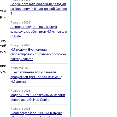
Google показала офлайн-переводчик
на Raspberry Pi 5 с локальной Gemma
стем
4
ерты
7 августа 2026
Anthropic создаёт собственную
команду разработчиков ИИ-чипов для
Claude
 это
угой
7 августа 2026
ИИ-модели Evo помогли
свою
спроектировать 16 работоспособных
бактериофагов
ании
7 августа 2026
зом,
В эксперименте пользователи
пропустили треть опасных команд
ИИ-агента
7 августа 2026
Модель Kimi K3 с открытыми весами
появилась в GitHub Copilot
7 августа 2026
Bloomberg: около 70% ИИ-выручки