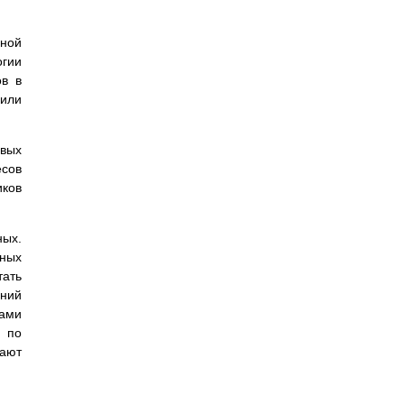
нной
огии
ов в
 или
овых
есов
иков
ных.
нных
тать
ений
мами
 по
рают