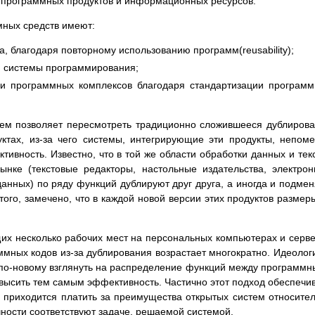
 программных продуктов и информационных ресурсов.
ных средств имеют:
, благодаря повторному использованию программ(reusability);
и системы программирования;
ии программных комплексов благодаря стандартизации програм
тем позволяет пересмотреть традиционно сложившееся дублиров
ктах, из-за чего системы, интегрирующие эти продукты, непом
ивность. Известно, что в той же области обработки данных и тек
ынке (текстовые редакторы, настольные издательства, электро
анных) по ряду функций дублируют друг друга, а иногда и подме
ого, замечено, что в каждой новой версии этих продуктов размер
их несколько рабочих мест на персональных компьютерах и серв
ммных кодов из-за дублирования возрастает многократно. Идеолог
 по-новому взглянуть на распределение функций между программ
высить тем самым эффективность. Частично этот подход обеспечи
 приходится платить за преимущества открытых систем относите
чности соответствуют задаче, решаемой системой.