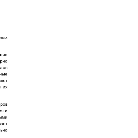
мных
ание
ерно
стов
нные
няют
ы их
еров
ия и
ными
вает
льно