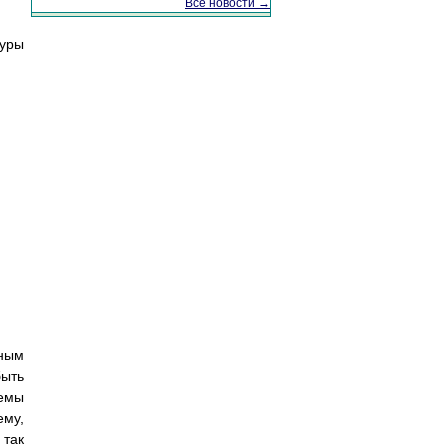
Все новости →
уры
нным
быть
емы
ему,
 так