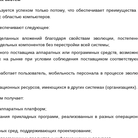
ьзуется успехом только потому, что обеспечивает преимущества
с областью компьютеров.
беспечивают следующее:
деланных вложений благодаря свойствам эволюции, постепен
тдельных компонентов без перестройки всей системы;
дного поставщика аппаратных или программных средств, возможн
х на рынке при условии соблюдения поставщиком соответству
работает пользователь, мобильность персонала в процессе эвол
ционных ресурсов, имеющихся в других системах (организациях).
м получает:
 аппаратных платформ;
вания прикладных программ, реализованных в разных операцио
ных сред, поддерживающих проектирование;