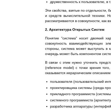
дружественность к пользователю, в т.ч
Эти свойства, взятые по отдельности
и средств вычислительной техники. Н
рассматриваются в совокупности, как в
2. Архитектура Открытых Систем
Понятие "система" носит двоякий ха
совокупность взаимодействующих эл
стороны, система может выступать в к
очередь может быть компонентом сист
В связи с этим нужно уточнить предст
(reference model) с точки зрения того
оказывается иерархическим описанием е
пользователя (пользовательский инт
проектировщика системы (среда про
прикладного программиста (системы
системного программиста (архитект
разработчика аппаратуры (интерфей