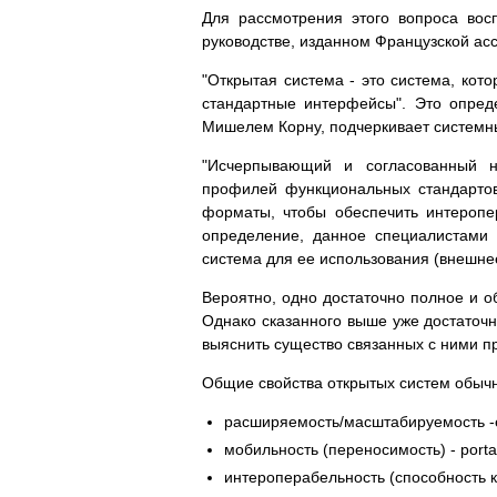
Для рассмотрения этого вопроса вос
руководстве, изданном Французской ас
"Открытая система - это система, кот
стандартные интерфейсы". Это опред
Мишелем Корну, подчеркивает системный
"Исчерпывающий и согласованный н
профилей функциональных стандарто
форматы, чтобы обеспечить интеропе
определение, данное специалистами 
система для ее использования (внешне
Вероятно, одно достаточно полное и 
Однако сказанного выше уже достаточн
выяснить существо связанных с ними п
Общие свойства открытых систем обы
расширяемость/масштабируемость -exten
мобильность (переносимость) - portali
интероперабельность (способность к 