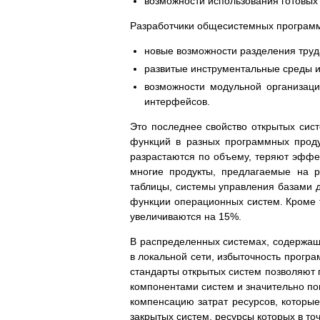
возможности использования готовых
Разработчики общесистемных программ
новые возможности разделения труда
развитые инструментальные среды 
возможности модульной организац
интерфейсов.
Это последнее свойство открытых сис
функций в разных программных проду
разрастаются по объему, теряют эффект
многие продукты, предлагаемые на р
таблицы, системы управления базами д
функции операционных систем. Кроме т
увеличиваются на 15%.
В распределенных системах, содержащ
в локальной сети, избыточность програ
стандарты открытых систем позволяют
компонентами систем и значительно по
компенсацию затрат ресурсов, которые
закрытых систем, ресурсы которых в то