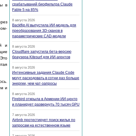
срабатываний биофильтра Claude
ны в
Fable 5 на 85%
8 августа 2026
ерез
Backflip AI выпустила ИИ-модель для
ном-
преобразования 3D-сканов в
параметрические CAD-модели
й и
8 августа 2026
ющие
Cloudflare запустила бета-версию
браузера Kitesurf для ИИ-агентов
 Это
ытая
8 августа 2026
Интенсивные задания Claude Code
могут расходовать в сотни раз больше
ось.
энергии, чем чат-запросы
ем и
8 августа 2026
Firebird открыла в Армении ИИ-центр
и планирует развернуть 70 тысяч GPU
7 августа 2026
Airbnb протестирует поиск жилья по
запросам на естественном языке
7 августа 2026