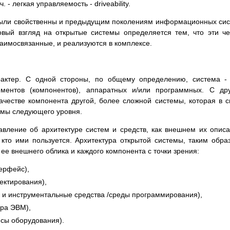
. - легкая управляемость - driveability.
, были свойственны и предыдущим поколениям информационных си
овый взгляд на открытые системы определяется тем, что эти ч
заимосвязанные, и реализуются в комплексе.
рактер. С одной стороны, по общему определению, система -
ементов (компонентов), аппаратных и/или программных. С др
ачестве компонента другой, более сложной системы, которая в 
емы следующего уровня.
авление об архитектуре систем и средств, как внешнем их опис
, кто ими пользуется. Архитектура открытой системы, таким обра
е внешнего облика и каждого компонента с точки зрения:
ерфейс),
ектирования),
 и инструментальные средства /среды программирования),
ура ЭВМ),
сы оборудования).