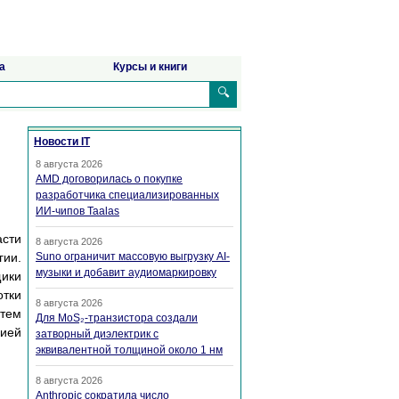
а
Курсы и книги
🔍
Новости IT
8 августа 2026
AMD договорилась о покупке
разработчика специализированных
ИИ-чипов Taalas
сти
8 августа 2026
ии.
Suno ограничит массовую выгрузку AI-
музыки и добавит аудиомаркировку
щики
тки
8 августа 2026
стем
Для MoS₂-транзистора создали
цией
затворный диэлектрик с
эквивалентной толщиной около 1 нм
8 августа 2026
Anthropic сократила число