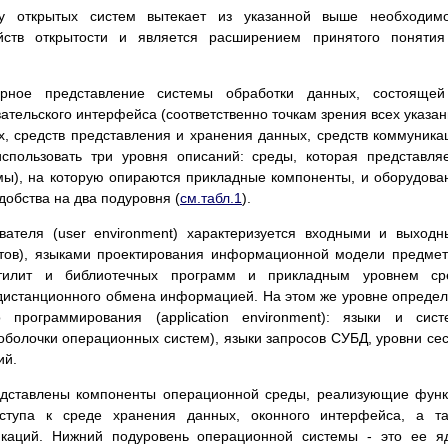
ру открытых систем вытекает из указанной выше необходимо
йств открытости и является расширением принятого понятия
рное представление системы обработки данных, состоящей
ательского интерфейса (соответственно точкам зрения всех указа
х, средств представления и хранения данных, средств коммуника
использовать три уровня описаний: среды, которая представля
мы), на которую опираются прикладные компоненты, и оборудова
добства на два подуровня (
см.табл.1
).
вателя (user environment) характеризуется входными и выход
тов), языками проектирования информационной модели предме
утилит и библиотечных программ и прикладным уровнем ср
 дистанционного обмена информацией. На этом же уровне опреде
о программирования (appliсation environment): языки и сис
болочки операционных систем), языки запросов СУБД, уровни се
ий.
едставлены компоненты операционной среды, реализующие фун
оступа к среде хранения данных, оконного интерфейса, а т
икаций. Нижний подуровень операционной системы - это ее я