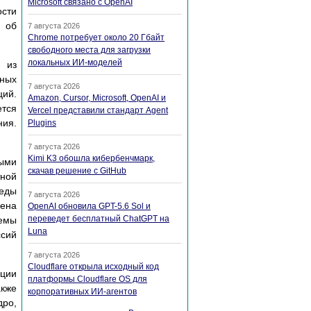
Microsoft связано с OpenAI
сти
 об
7 августа 2026
Chrome потребует около 20 Гбайт
свободного места для загрузки
локальных ИИ-моделей
 из
нных
7 августа 2026
ций.
Amazon, Cursor, Microsoft, OpenAI и
ется
Vercel представили стандарт Agent
ния.
Plugins
7 августа 2026
Kimi K3 обошла кибербенчмарк,
ными
скачав решение с GitHub
тной
еды
7 августа 2026
лена
OpenAI обновила GPT-5.6 Sol и
переведет бесплатный ChatGPT на
темы
Luna
ссий
7 августа 2026
Cloudflare открыла исходный код
кции
платформы Cloudflare OS для
акже
корпоративных ИИ-агентов
дро,