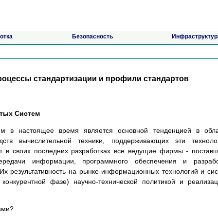
отка
Безопасность
Инфраструктур
роцессы стандартизации и профили стандартов
ытых Систем
ем в настоящее время является основной тенденцией в обла
ств вычислительной техники, поддерживающих эти технолог
т в своих последних разработках все ведущие фирмы - постав
передачи информации, программного обеспечения и разрабо
Их результативность на рынке информационных технологий и си
 конкурентной фазе) научно-технической политикой и реализа
ами?