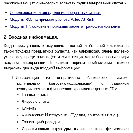
рассказывающих о некоторых аспектах функционирования системы:
Использование и определение процентных ставок
Модуль RM, на примере расчета Value-At-Risk
Модуль TP, основные принципы расчета трансфертной цены
2. Входная информация.
Когда приступаешь к изучению сложной и большой системы, в
такой трудной предметной области, как банковская, очень полезно
уже сразу представлять (хотя бы в общих чертах) основные виды
входной информации. В самом первом приближении, можно
выделить два вида входной информации:
Информация из оперативных банковских систем,
поступающая (загрузка/модификация) с заданной
периодичностью в финансовое хранилище данных FDM:
Главная Книга
Лицевые счета
Клиенты
Финансовые Инструменты (Сделки, Контракты и т.д.)
Транзакции/проводки
Иерархические структуры (планы счетов, филиальная