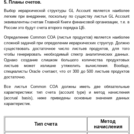
5. Планы счетов.
Выбор иерархической структуры GL Account является наиболее
легким при внедрении, поскольку по существу листья GL Account
эквивалентны счетам Главной Книги финансовой организации, т.е. в
России это будут счета второго порядка ЦБ.
Определение Common COA (листья продуктов) является наиболее
сложной задачей при определении иерархических структур. Должно
существовать достаточное число листьев продуктов, для того
чтобы генерировать необходимый спектр аналитических данных.
Однако создание слишком большого количества продуктовых
листьев может излишне утяжелить вычисления. Вообще,
специалисты Oracle считают, что от 300 до 500 листьев продуктов
достаточно.
Все листья Common COA должны иметь две обязательные
характеристики: тип счета (account type) и метод начисления
(accrual basis), ниже приведены основные значения данных
характеристик.
Метод
Тип счета
начисления