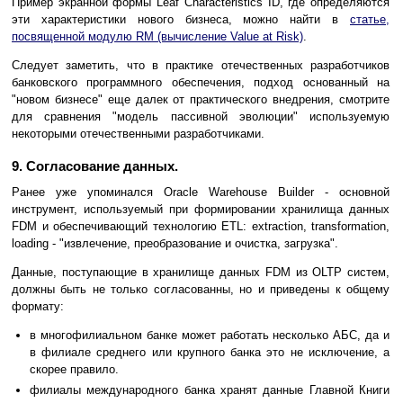
Пример экранной формы Leaf Characteristics ID, где определяются
эти характеристики нового бизнеса, можно найти в
статье,
посвященной модулю RM (вычисление Value at Risk)
.
Следует заметить, что в практике отечественных разработчиков
банковского программного обеспечения, подход основанный на
"новом бизнесе" еще далек от практического внедрения, смотрите
для сравнения "модель пассивной эволюции" используемую
некоторыми отечественными разработчиками.
9. Согласование данных.
Ранее уже упоминался Oracle Warehouse Builder - основной
инструмент, используемый при формировании хранилища данных
FDM и обеспечивающий технологию ETL: extraction, transformation,
loading - "извлечение, преобразование и очистка, загрузка".
Данные, поступающие в хранилище данных FDM из OLTP систем,
должны быть не только согласованны, но и приведены к общему
формату:
в многофилиальном банке может работать несколько АБС, да и
в филиале среднего или крупного банка это не исключение, а
скорее правило.
филиалы международного банка хранят данные Главной Книги