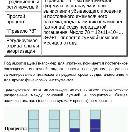
"Правило 78" - математическая
Традиционный
формула, используемая при
регулируемый
вычислении убывающего процента
Простой
и постоянного ежемесячного
процент
платежа, когда заемщик оплачивает
(до конца) ссуду перед датой
"Правило 78"
погашения. Число 78 = 12+11+10+…
3+2+1 - является суммой номеров
Регулируемая
месяцев в году.
отрицательная
амортизация
Под амортизацией (например для ипотеки), понимается постепенное
сокращение ипотечной задолженности посредством регулярно
запланированных платежей в пределах срока ссуды, аналогично и
для других финансовых инструментов.
Традиционные типы амортизации имеют платежи неравномерно
разделенные между основной суммой и процентами. Общая
величина платежа (основная сумма + процент) не меняется.