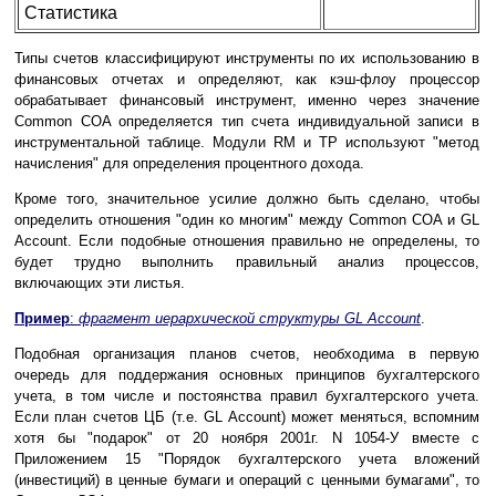
Статистика
Типы счетов классифицируют инструменты по их использованию в
финансовых отчетах и определяют, как кэш-флоу процессор
обрабатывает финансовый инструмент, именно через значение
Common COA определяется тип счета индивидуальной записи в
инструментальной таблице. Модули RM и TP используют "метод
начисления" для определения процентного дохода.
Кроме того, значительное усилие должно быть сделано, чтобы
определить отношения "один ко многим" между Common COA и GL
Account. Если подобные отношения правильно не определены, то
будет трудно выполнить правильный анализ процессов,
включающих эти листья.
Пример
:
фрагмент иерархической структуры GL Account
.
Подобная организация планов счетов, необходима в первую
очередь для поддержания основных принципов бухгалтерского
учета, в том числе и постоянства правил бухгалтерского учета.
Если план счетов ЦБ (т.е. GL Account) может меняться, вспомним
хотя бы "подарок" от 20 ноября 2001г. N 1054-У вместе с
Приложением 15 "Порядок бухгалтерского учета вложений
(инвестиций) в ценные бумаги и операций с ценными бумагами", то