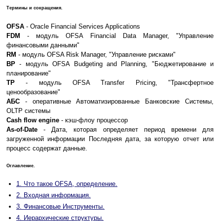
Термины и сокращения.
OFSA
- Oracle Financial Services Applications
FDM
- модуль OFSA Financial Data Manager, "Управление
финансовыми данными"
RM
- модуль OFSA Risk Manager, "Управление рисками"
BP
- модуль OFSA Budgeting and Planning, "Бюджетирование и
планирование"
TP
- модуль OFSA Transfer Pricing, "Трансфертное
ценообразование"
АБС
- оперативные Автоматизированные Банковские Системы,
OLTP системы
Cash flow engine
- кэш-флоу процессор
As-of-Date
- Дата, которая определяет период времени для
загруженной информации Последняя дата, за которую отчет или
процесс содержат данные.
Оглавление.
1. Что такое OFSA, определение.
2. Входная информация.
3. Финансовые Инструменты.
4. Иерархические структуры.