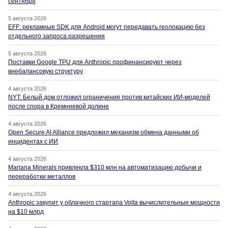
сентября
5 августа 2026
EFF: рекламные SDK для Android могут передавать геолокацию без
отдельного запроса разрешения
5 августа 2026
Поставки Google TPU для Anthropic профинансируют через
внебалансовую структуру
4 августа 2026
NYT: Белый дом отложил ограничения против китайских ИИ-моделей
после спора в Кремниевой долине
4 августа 2026
Open Secure AI Alliance предложил механизм обмена данными об
инцидентах с ИИ
4 августа 2026
Mariana Minerals привлекла $310 млн на автоматизацию добычи и
переработки металлов
4 августа 2026
Anthropic закупит у облачного стартапа Volta вычислительные мощности
на $10 млрд