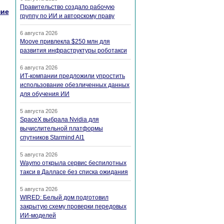
Правительство создало рабочую
ие
группу по ИИ и авторскому праву
6 августа 2026
Moove привлекла $250 млн для
развития инфраструктуры роботакси
6 августа 2026
ИТ-компании предложили упростить
использование обезличенных данных
для обучения ИИ
5 августа 2026
SpaceX выбрала Nvidia для
вычислительной платформы
спутников Starmind AI1
5 августа 2026
Waymo открыла сервис беспилотных
такси в Далласе без списка ожидания
5 августа 2026
WIRED: Белый дом подготовил
закрытую схему проверки передовых
ИИ-моделей