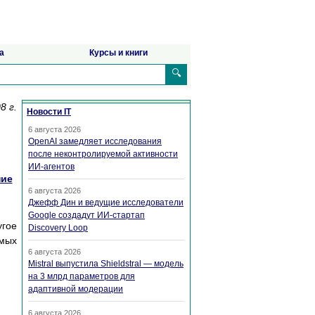
а
Курсы и книги
🔍
8 г.
Новости IT
6 августа 2026
OpenAI замедляет исследования
после неконтролируемой активности
ИИ-агентов
ие
6 августа 2026
Джефф Дин и ведущие исследователи
Google создадут ИИ-стартап
гое
Discovery Loop
мых
6 августа 2026
Mistral выпустила Shieldstral — модель
на 3 млрд параметров для
адаптивной модерации
6 августа 2026