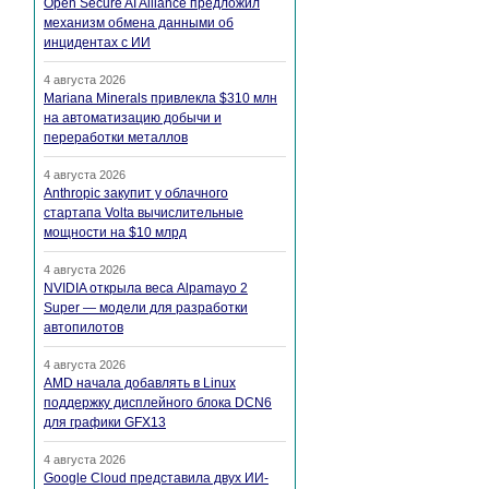
Open Secure AI Alliance предложил
механизм обмена данными об
инцидентах с ИИ
4 августа 2026
Mariana Minerals привлекла $310 млн
на автоматизацию добычи и
переработки металлов
4 августа 2026
Anthropic закупит у облачного
стартапа Volta вычислительные
мощности на $10 млрд
4 августа 2026
NVIDIA открыла веса Alpamayo 2
Super — модели для разработки
автопилотов
4 августа 2026
AMD начала добавлять в Linux
поддержку дисплейного блока DCN6
для графики GFX13
4 августа 2026
Google Cloud представила двух ИИ-