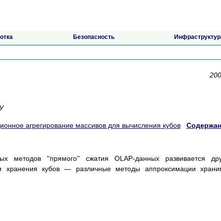
отка
Безопасность
Инфраструктур
200
У
ионное агрегирование массивов для вычисления кубов
Содержан
х методов ''прямого'' сжатия OLAP-данных развивается дру
 и хранения кубов — различные методы аппроксимации храни