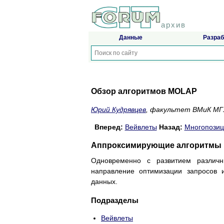
архив
Данные
Разраб
Обзор алгоритмов MOLAP
Юрий Кудрявцев
, факультет ВМиК МГ
Вперед:
Вейвлеты
Назад:
Многопозиц
Аппроксимирующие алгоритмы
Одновременно с развитием различны
направление оптимизации запросов
данных.
Подразделы
Вейвлеты