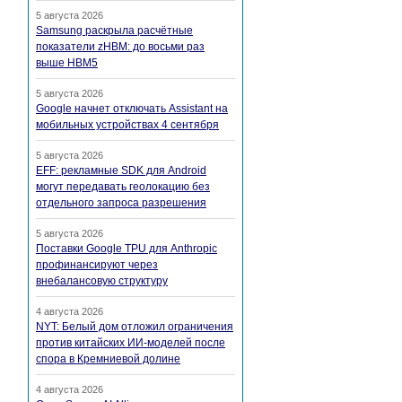
5 августа 2026
Samsung раскрыла расчётные
показатели zHBM: до восьми раз
выше HBM5
5 августа 2026
Google начнет отключать Assistant на
мобильных устройствах 4 сентября
5 августа 2026
EFF: рекламные SDK для Android
могут передавать геолокацию без
отдельного запроса разрешения
5 августа 2026
Поставки Google TPU для Anthropic
профинансируют через
внебалансовую структуру
4 августа 2026
NYT: Белый дом отложил ограничения
против китайских ИИ-моделей после
спора в Кремниевой долине
4 августа 2026