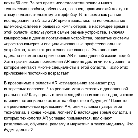
почти 50 лет. За это время исследователи решили много
технических проблем, обеспечив, наконец, практический доступ к
этому пользовательскому интерфейсу. В то время как ранние
исследования в области AR ориентировались на использование
шлемов-дисплеев и ранцевых компьютеров, в настоящее время в
этой области используются самые разные устройства, включая
камерофоны и другие портативные устройства, развитые системы
«проектор-камера» и специализированные профессиональные
устройства, такие как рентгеновские сканеры. Эта эволюция
сделала возможным применение AR в повседневной жизни людей.
Хотя практические приложения AR еще не достигли того уровня, о
котором мечтают многие специалисты в этой области, число этих
приложений постоянно возрастает.
В проводимых в области AR исследованиях возникает ряд
интересных вопросов. Что реально можно сказать о дополненной
реальности? Какую роль в жизни людей она играет сегодня, и какое
влияние потенциально окажет на общество в будущем? Появятся
ли революционные приложения AR, или мыльный пузырь этой
технологии, в конце концов, лопнет? В настоящее время области, в
которых технология AR успешно применяется, включают
развлечения, обучение, рекламу и маркетинг, а также медицину. Что
будет дальше?