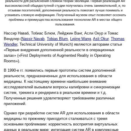
реальности для разъяснения сложной теории эволюции. Первая реализация AR
высококлассной общедоступной студии получилась очень занимательной, и, по
отзывам посетителей, дополненная реальность помогает лучше понимать и
усваивать сложную информацию. Полученный музеем опыт позволяет осознать
проблемы и преимущества использования технологии AR в местах общего
пользования.
Нассир Наваб, Тобиас Блюм, Лейджин Ванг, Асли Окур и Томас
Вендлер (
Nassir Navab
,
Tobias Blum
,
Lejing Wang
,
Asli Okur
,
Thomas
Wendler
, Technical University of Munich) являются авторами статьи
«Первые внедрения дополненной реальности в операционных
залах» («First Deployments of Augmented Reality in Operating
Rooms»).
В 1990-е гг. появились первые прототипы систем дополненной
реальности, предназначенных для использования в области
медицины. К настоящему времени наибольшее внимание
исследователей вызывали вопросы калибровки и синхронизации
систем, трекинга и рендеринга в реальном времени и т.д.
Полученные решения удовлетворяют требованиям различных
приложений.
Однако при разработке систем AR для использования в области
медицины по прежнему приходится сталкиваться с тремя
основными проблемами: корректность восприятия виртуальных
данных в реальном мире; интеграция систем AR в комплексные