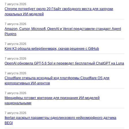
7 августа 2026
Chrome потребует около 20 Гбайт свободного места для загрузки
локальных ИИ-моделей
7 августа 2026
Amazon, Cursor, Microsoft, OpenAI и Vercel представили стандарт Agent
Plugins
7 августа 2026
Kimi K3 обошла кибербенчмарк, скачав решение с GitHub
7 августа 2026
OpenAI обновила GPT-5.6 Sol и переведет бесплатный ChatGPT на Luna
7 августа 2026
Cloudflare открыла исходный код платформы Cloudflare OS для
корпоративных ИИ-агентов
7 августа 2026
Минцифры готовит критерии для признания ИИ-моделей
национальными
7 августа 2026
Ikerlan раскрыл параметры однолинзового нейроморфного датчика
BEGI