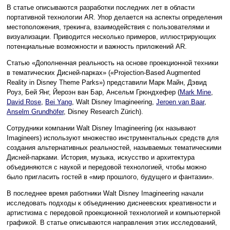
В статье описываются разработки последних лет в области
портативной технологии AR. Упор делается на аспекты определения
местоположения, трекинга, взаимодействия с пользователями и
визуализации. Приводится несколько примеров, иллюстрирующих
потенциальные возможности и важность приложений AR.
Статью «Дополненная реальность на основе проекционной техники
в тематических Дисней-парках» («Projection-Based Augmented
Reality in Disney Theme Parks») представили Марк Майн, Дэвид
Роуз, Бей Янг, Йероэн ван Бар, Ансельм Грюндхефер (
Mark Mine
,
David Rose
,
Bei Yang
, Walt Disney Imagineering,
Jeroen van Baar
,
Anselm Grundhöfer
, Disney Research Zürich).
Сотрудники компании Walt Disney Imagineering (их называют
Imagineers) используют множество инструментальных средств для
создания альтернативных реальностей, называемых тематическими
Дисней-парками. История, музыка, искусство и архитектура
объединяются с наукой и передовой технологией, чтобы можно
было пригласить гостей в «мир прошлого, будущего и фантазии».
В последнее время работники Walt Disney Imagineering начали
исследовать подходы к объединению диснеевских креативности и
артистизма с передовой проекционной технологией и компьютерной
графикой. В статье описываются направления этих исследований,