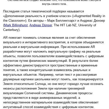
Система Mirracle создает иллюзию того, что пользователь может смотреть
внутрь своего тела.
Последняя статья тематической подборки называется
«Дополненная реальность в учебном классе» («Augmented Reality in
the Classroom»). Ее авторы – Марк Биллингхарст и Андреас Дюнзер
(
Mark Billinghurst
,
Andreas Dünser
, The HIT Lab NZ, University of
Canterbury).
AR помогает понимать сложные явления за счет обеспечения
визуального и интерактивного восприятия, в котором объединяется
реальная и виртуальная информация. При использовании AR
разработчики могут наложить виртуальную графику на реальные
объекты, позволяя пользователям взаимодействовать с цифровым
контентом путем физических манипуляций. В результате более
эффективно демонстрируются пространственные и временные
понятия, а также концептуальная взаимосвязь реальных и
виртуальных объектов. Например, читая текст и рассматривая
двумерные картинки школьники могут понять, как позиционируется
Земля относительно Солнца, но они могут гораздо лучше осознать
нюансы расположения Земли при наличии трехмерной
визуализации Солнечной системы. Динамические процессы
представляются в виде анимированных моделей, а
непосредственное материальное взаимодействие обеспечивает
интуитивный способ взаимодействия с цифровым контентом.