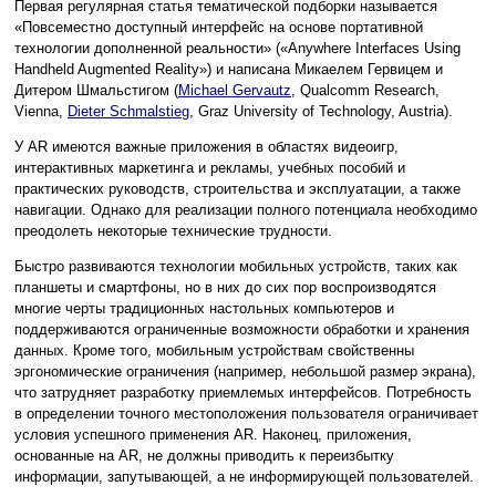
Первая регулярная статья тематической подборки называется
«Повсеместно доступный интерфейс на основе портативной
технологии дополненной реальности» («Anywhere Interfaces Using
Handheld Augmented Reality») и написана Микаелем Гервицем и
Дитером Шмальстигом (
Michael Gervautz
, Qualcomm Research,
Vienna,
Dieter Schmalstieg
, Graz University of Technology, Austria).
У AR имеются важные приложения в областях видеоигр,
интерактивных маркетинга и рекламы, учебных пособий и
практических руководств, строительства и эксплуатации, а также
навигации. Однако для реализации полного потенциала необходимо
преодолеть некоторые технические трудности.
Быстро развиваются технологии мобильных устройств, таких как
планшеты и смартфоны, но в них до сих пор воспроизводятся
многие черты традиционных настольных компьютеров и
поддерживаются ограниченные возможности обработки и хранения
данных. Кроме того, мобильным устройствам свойственны
эргономические ограничения (например, небольшой размер экрана),
что затрудняет разработку приемлемых интерфейсов. Потребность
в определении точного местоположения пользователя ограничивает
условия успешного применения AR. Наконец, приложения,
основанные на AR, не должны приводить к переизбытку
информации, запутывающей, а не информирующей пользователей.