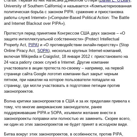
статьи. Первая из них написана Дэниэлом О'Лири (
Daniel E. O'Leary
,
University of Southern California) и называется «Компьютеризованная
политическая борьба с законом PIPA: сражение и приостановка
работы служб Internet» («Computer-Based Political Action: The Battle
and Internet Blackout over PIPA»).
Протестуя перед принятием Конгрессом США двух законов – «О
защите интеллектуальной собственности» (Protect Intellectual
Property Act,
PIPA
) и «О противодействии онлайн-пиратству» (Stop
Online Piracy Act,
SOPA
), несколько крупных Internet-компаний,
включая Wikipedia и Craigslist, 18 января 2012 г. приостановило на
24 часа работу своих служб в Internet. Другие компании
участвовали в акции протеста по-своему – например, на первой
странице сайта Google логотип компании был закрыт черным
пятном, при нажатии на которое пользователи попадали на
страницу, где могли участвовать в подготовке петиции против
законопроектов.
Волна критики законопроектов в США и за их пределами привела к
тому, что многие американские законодатели, ранее
поддерживавшие PIPA и SOPA, изъявили желание внести в
законопроекты поправки или полностью их заменить. Скорее всего,
ни один из этих законопроектов не будет принят в исходном виде.
Битва вокруг этих законопроектов, в особенности, против PIPA,