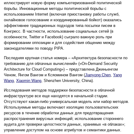
иллюстрирует новую форму компьютеризованной политической
борьбы. Инновационные методы политической борьбы с
использованием Internet (включая приостановку работы служб,
онлайновое голосование и координированный бойкот) оказались
эффективнее традиционных подходов типа посылки писем в
Конгресс. В частности, использование социальных сетей (в
особенности, Twitter и Facebook) сыграло важную роль при
формировании оппозиции и для содействия общению между
законодателями по поводу PIPA.
Последняя крупная статья номера – «Архитектура безопасности по
требованию для облачных вычислений» («On-Demand Security
Architecture for Cloud Computing») – представлена Джиньенгом
Ченом, Янгом Вангом и Ксяомином Вангом (
Jianyong Chen
,
Yang
Wang
,
Xiaomin Wang
, Shenzhen University, China).
Исследования методов поддержки безопасности в облачной
инфраструктуре все еще находятся в начальной стадии.
Отсутствуют какая-либо универсальная модель или набор методов.
Используемые методы включают изоляцию пользовательских
ресурсов в течение обработки данных для предотвращения
распространения вирусных инфекций; использование стороннего
аудита для проверки целостности данных, хранимых «в облаках»;
управление доступом на основе атрибутов и семантики данных.