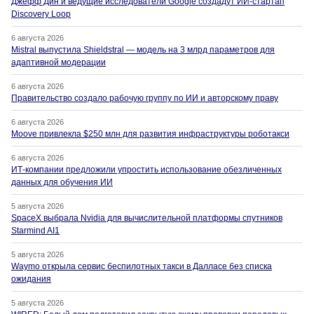
Джефф Дин и ведущие исследователи Google создадут ИИ-стартап
Discovery Loop
6 августа 2026
Mistral выпустила Shieldstral — модель на 3 млрд параметров для
адаптивной модерации
6 августа 2026
Правительство создало рабочую группу по ИИ и авторскому праву
6 августа 2026
Moove привлекла $250 млн для развития инфраструктуры роботакси
6 августа 2026
ИТ-компании предложили упростить использование обезличенных
данных для обучения ИИ
5 августа 2026
SpaceX выбрала Nvidia для вычислительной платформы спутников
Starmind AI1
5 августа 2026
Waymo открыла сервис беспилотных такси в Далласе без списка
ожидания
5 августа 2026