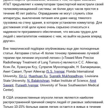
AT&T предъявляет к коммутаторам транспортной магистрали своей
телекоммуникационной системы: не более двух часов простоя в
течение 40 лет работы. Оправданием не могут служить сбои
аппаратуры, выключение питания или даже наезд тяжелого
грузовика на стену здания, в котором установлен коммутатор. Для
достижения этой цели нужно очень серьезно относиться к
надежности программного обеспечения, что весьма трудно для
людей с менталитетом «неважно с чем, но выйти на рынок вперед
других».
Вне тематической подборки опубликованы еще две полноценные
статьи. Авторами статьи «К более точному применению лучевой
терапии при лечении опухолей легких» («Toward More Precise
Radiotherapy Treatment of Lung Tumors») являются С.С. Айенгар,
Ксин Ли, Хуанхуан Ксу, Супратик Мукхопадхайя, Н. Балакришнан,
Амит Савант, Пунит Айенгар (
S.S. Iyengar
, Florida International
University,
Xin Li
,
Huanhuan Xu
,
Supratik Mukhopadhyay
, Louisiana
State University,
N. Balakrishnan
, Indian Institute of Science,
Amit
Sawant
,
Puneeth Iyengar
, University of Texas Southwestern Medical
Center).
В США злокачественные опухоли легких являются наиболее
распространенной причиной смерти людей от раковых заболеваний.
Только 10-15% больных раком легких остается в живых в течение