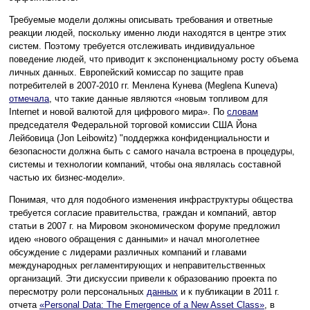
Требуемые модели должны описывать требования и ответные
реакции людей, поскольку именно люди находятся в центре этих
систем. Поэтому требуется отслеживать индивидуальное
поведение людей, что приводит к экспоненциальному росту объема
личных данных. Европейский комиссар по защите прав
потребителей в 2007-2010 гг. Менлена Кунева (Meglena Kuneva)
отмечала
, что такие данные являются «новым топливом для
Internet и новой валютой для цифрового мира». По
словам
председателя Федеральной торговой комиссии США Йона
Лейбовица (Jon Leibowitz) "поддержка конфиденциальности и
безопасности должна быть с самого начала встроена в процедуры,
системы и технологии компаний, чтобы она являлась составной
частью их бизнес-модели».
Понимая, что для подобного изменения инфраструктуры общества
требуется согласие правительства, граждан и компаний, автор
статьи в 2007 г. на Мировом экономическом форуме предложил
идею «нового обращения с данными» и начал многолетнее
обсуждение с лидерами различных компаний и главами
международных регламентирующих и неправительственных
организаций. Эти дискуссии привели к образованию проекта по
пересмотру роли персональных
данных
и к публикации в 2011 г.
отчета
«Personal Data: The Emergence of a New Asset Class»
, в