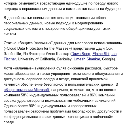
котором отмечается возрастающее единодушие по поводу нового
подхода к персональным данным и намечаются планы на будущее.
В данной статье описываются эволюция технологии сбора
персональных данных, новые подходы к моделированию
социальных систем и к построению общей архитектуры таких
систем.
Статью «Защита “облачных” данных для массового использования»
(«Cloud Data Protection for the Masses») представили Даун Сон,
Элейн Ши, Ян Фостер и Умеш Шанкар (
Dawn Song
,
Elaine Shi
,
Ian
Fischer
, University of California, Berkeley,
Umesh Shankar
, Google).
Хотя «облачные» вычисления сулят снижение расходов, быстрое
масштабирование, а также упрощение технического обслуживания и
доступность сервисов всегда и везде, ключевой проблемой
является обеспечение безопасности пользовательских данных. В
обзоре компании Microsoft
, например, отмечается, что по оценке
компании 58% индивидуальных пользователей и 86% компаний
весьма удовлетворены возможностями «облачных» вычислений.
Однако более 90% индивидуальных и корпоративных
пользователей озабочены проблемами безопасности, доступности и
конфиденциальности своих данных, хранящихся в «облачной»
среде.