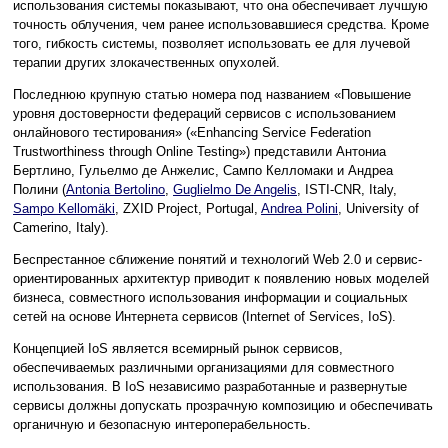
использования системы показывают, что она обеспечивает лучшую
точность облучения, чем ранее использовавшиеся средства. Кроме
того, гибкость системы, позволяет использовать ее для лучевой
терапии других злокачественных опухолей.
Последнюю крупную статью номера под названием «Повышение
уровня достоверности федераций сервисов с использованием
онлайнового тестирования» («Enhancing Service Federation
Trustworthiness through Online Testing») представили Антониа
Бертлино, Гульелмо де Анжелис, Сампо Келломаки и Андреа
Полини (
Antonia Bertolino
,
Guglielmo De Angelis
, ISTI-CNR, Italy,
Sampo Kellomäki
, ZXID Project, Portugal,
Andrea Polini
, University of
Camerino, Italy).
Беспрестанное сближение понятий и технологий Web 2.0 и сервис-
ориентированных архитектур приводит к появлению новых моделей
бизнеса, совместного использования информации и социальных
сетей на основе Интернета сервисов (Internet of Services, IoS).
Концепцией IoS является всемирный рынок сервисов,
обеспечиваемых различными организациями для совместного
использования. В IoS независимо разработанные и развернутые
сервисы должны допускать прозрачную композицию и обеспечивать
органичную и безопасную интероперабельность.