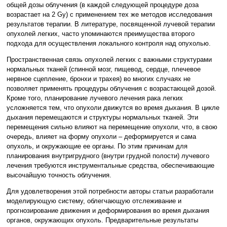
общей дозы облучения (в каждой следующей процедуре доза
возрастает на 2 Gy) с применением тех же методов исследования
результатов терапии. В литературе, посвященной лучевой терапии
опухолей легких, часто упоминаются преимущества второго
подхода для осуществления локального контроля над опухолью.
Пространственная связь опухолей легких с важными структурами
нормальных тканей (спинной мозг, пищевод, сердце, плечевое
нервное сцепление, бронхи и трахея) во многих случаях не
позволяет применять процедуры облучения с возрастающей дозой.
Кроме того, планирование лучевого лечения рака легких
усложняется тем, что опухоли движутся во время дыхания. В цикле
дыхания перемещаются и структуры нормальных тканей. Эти
перемещения сильно влияют на перемещение опухоли, что, в свою
очередь, влияет на форму опухоли – деформируется и сама
опухоль, и окружающие ее органы. По этим причинам для
планирования внутригрудного (внутри грудной полости) лучевого
лечения требуются инструментальные средства, обеспечивающие
высочайшую точность облучения.
Для удовлетворения этой потребности авторы статьи разработали
моделирующую систему, облегчающую отслеживание и
прогнозирование движения и деформирования во время дыхания
органов, окружающих опухоль. Предварительные результаты