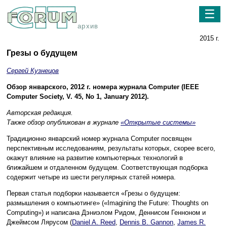
☰
архив
2015 г.
Грезы о будущем
Сергей Кузнецов
Обзор январского, 2012 г. номера журнала Computer (IEEE
Computer Society, V. 45, No 1, January 2012).
Авторская редакция.
Также обзор опубликован в журнале
«Открытые системы»
Традиционно январский номер журнала Computer посвящен
перспективным исследованиям, результаты которых, скорее всего,
окажут влияние на развитие компьютерных технологий в
ближайшем и отдаленном будущем. Соответствующая подборка
содержит четыре из шести регулярных статей номера.
Первая статья подборки называется «Грезы о будущем:
размышления о компьютинге» («Imagining the Future: Thoughts on
Computing») и написана Дэниэлом Ридом, Деннисом Генноном и
Джеймсом Лярусом (
Daniel A. Reed
,
Dennis B. Gannon
,
James R.