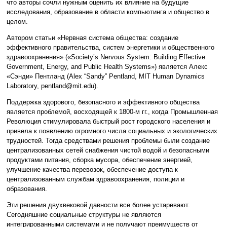
что авторы сочли нужным оценить их влияние на будущие
исследования, образование в области компьютинга и общество в
целом.
Автором статьи «Нервная система общества: создание
эффективного правительства, систем энергетики и общественного
здравоохранения» («Society’s Nervous System: Building Effective
Government, Energy, and Public Health Systems») является Алекс
«Сэнди» Пентланд (Alex “Sandy” Pentland, MIT Human Dynamics
Laboratory, pentland@mit.edu).
Поддержка здорового, безопасного и эффективного общества
является проблемой, восходящей к 1800-м гг., когда Промышленная
Революция стимулировала быстрый рост городского населения и
привела к появлению огромного числа социальных и экологических
трудностей. Тогда средствами решения проблемы были создание
централизованных сетей снабжения чистой водой и безопасными
продуктами питания, сборка мусора, обеспечение энергией,
улучшение качества перевозок, обеспечение доступа к
централизованным службам здравоохранения, полиции и
образования.
Эти решения двухвековой давности все более устаревают.
Сегодняшние социальные структуры не являются
интегрированными системами и не получают преимуществ от