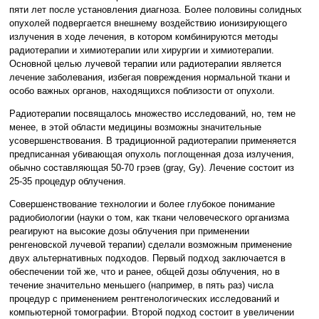
пяти лет после установления диагноза. Более половины солидных
опухолей подвергается внешнему воздействию ионизирующего
излучения в ходе лечения, в котором комбинируются методы
радиотерапии и химиотерапии или хирургии и химиотерапии.
Основной целью лучевой терапии или радиотерапии является
лечение заболевания, избегая повреждения нормальной ткани и
особо важных органов, находящихся поблизости от опухоли.
Радиотерапии посвящалось множество исследований, но, тем не
менее, в этой области медицины возможны значительные
усовершенствования. В традиционной радиотерапии применяется
предписанная убивающая опухоль поглощенная доза излучения,
обычно составляющая 50-70 грэев (gray, Gy). Лечение состоит из
25-35 процедур облучения.
Совершенствование технологии и более глубокое понимание
радиобиологии (науки о том, как ткани человеческого организма
реагируют на высокие дозы облучения при применении
ренгеновской лучевой терапии) сделали возможным применение
двух альтернативных подходов. Первый подход заключается в
обеспечении той же, что и ранее, общей дозы облучения, но в
течение значительно меньшего (например, в пять раз) числа
процедур с применением рентгенологических исследований и
компьютерной томографии. Второй подход состоит в увеличении