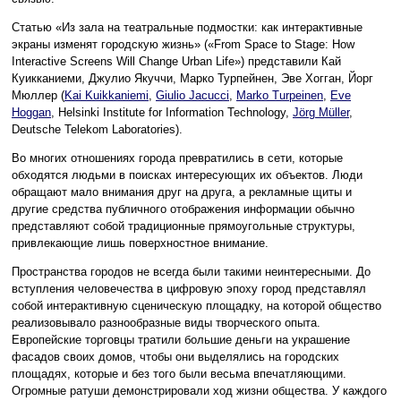
Статью «Из зала на театральные подмостки: как интерактивные
экраны изменят городскую жизнь» («From Space to Stage: How
Interactive Screens Will Change Urban Life») представили Кай
Куикканиеми, Джулио Якуччи, Марко Турпейнен, Эве Хогган, Йорг
Мюллер (
Kai Kuikkaniemi
,
Giulio Jacucci
,
Marko Turpeinen
,
Eve
Hoggan
, Helsinki Institute for Information Technology,
Jörg Müller
,
Deutsche Telekom Laboratories).
Во многих отношениях города превратились в сети, которые
обходятся людьми в поисках интересующих их объектов. Люди
обращают мало внимания друг на друга, а рекламные щиты и
другие средства публичного отображения информации обычно
представляют собой традиционные прямоугольные структуры,
привлекающие лишь поверхностное внимание.
Пространства городов не всегда были такими неинтересными. До
вступления человечества в цифровую эпоху город представлял
собой интерактивную сценическую площадку, на которой общество
реализовывало разнообразные виды творческого опыта.
Европейские торговцы тратили большие деньги на украшение
фасадов своих домов, чтобы они выделялись на городских
площадях, которые и без того были весьма впечатляющими.
Огромные ратуши демонстрировали ход жизни общества. У каждого