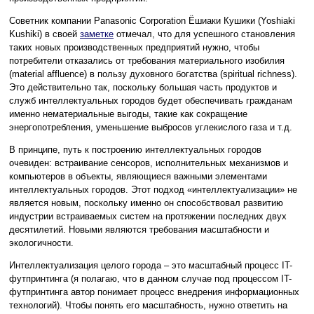
Советник компании Panasonic Corporation Ёшиаки Кушики (Yoshiaki
Kushiki) в своей
заметке
отмечал, что для успешного становления
таких новых производственных предприятий нужно, чтобы
потребители отказались от требования материального изобилия
(material affluence) в пользу духовного богатства (spiritual richness).
Это действительно так, поскольку большая часть продуктов и
служб интеллектуальных городов будет обеспечивать гражданам
именно нематериальные выгоды, такие как сокращение
энергопотребления, уменьшение выбросов углекислого газа и т.д.
В принципе, путь к построению интеллектуальных городов
очевиден: встраивание сенсоров, исполнительных механизмов и
компьютеров в объекты, являющиеся важными элементами
интеллектуальных городов. Этот подход «интеллектуализации» не
является новым, поскольку именно он способствовал развитию
индустрии встраиваемых систем на протяжении последних двух
десятилетий. Новыми являются требования масштабности и
экологичности.
Интеллектуализация целого города – это масштабный процесс IT-
футпринтинга (я полагаю, что в данном случае под процессом IT-
футпринтинга автор понимает процесс внедрения информационных
технологий). Чтобы понять его масштабность, нужно ответить на