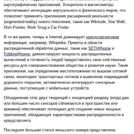
картографических приложений. Ускорители и магнитометры
обеспечивают интеграцию виртуального и физического миров, что
позволяет применять приложения расширенной реальности
(augmented-reality) нового поколения, такие как Wikitude, Star Walk,
Dish Pointer, Work Snug и Car Finder.
В то же время, теперь в Internet доминирует
краудсорсинговая
информация, например, Wikipedia. Проекты в области
распределенной обработки данных, такие как
SETI@home
и
Folding@home
, демонстрируют мощность распределенных
вычислений и готовность людей предоставлять свои собственные
ресурсы для совершенствования общества и развития науки. Такие
приложения, как определение местоположения по вышкам сотовой
связи, мониторинг транспортных потоков и выявление повреждений
дорожного покрытия, автоматически интегрируют сенсорные
данные, поступающие с мобильных устройств.
Объединение этих двух тенденций с концепцией рандеву (когда два
или большее число сенсоров сближаются в пространстве или
времени) обеспечивает потенциал для создания новых мощных
приложений, обладающих характеристиками распределенности и
краудсорсинга.
Последняя большая статья июньского номера представлена