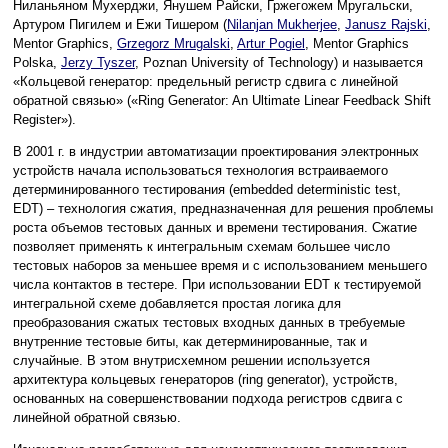
Ниланьяном Мухерджи, Янушем Райски, Гржегожем Мругальски,
Артуром Пигилем и Ежи Тишером (
Nilanjan Mukherjee
,
Janusz Rajski
,
Mentor Graphics,
Grzegorz Mrugalski
,
Artur Pogiel
, Mentor Graphics
Polska,
Jerzy Tyszer
, Poznan University of Technology) и называется
«Кольцевой генератор: предельный регистр сдвига с линейной
обратной связью» («Ring Generator: An Ultimate Linear Feedback Shift
Register»).
В 2001 г. в индустрии автоматизации проектирования электронных
устройств начала использоваться технология встраиваемого
детерминированного тестирования (embedded deterministic test,
EDT) – технология сжатия, предназначенная для решения проблемы
роста объемов тестовых данных и времени тестирования. Сжатие
позволяет применять к интегральным схемам большее число
тестовых наборов за меньшее время и с использованием меньшего
числа контактов в тестере. При использовании EDT к тестируемой
интегральной схеме добавляется простая логика для
преобразования сжатых тестовых входных данных в требуемые
внутренние тестовые биты, как детерминированные, так и
случайные. В этом внутрисхемном решении используется
архитектура кольцевых генераторов (ring generator), устройств,
основанных на совершенствовании подхода регистров сдвига с
линейной обратной связью.