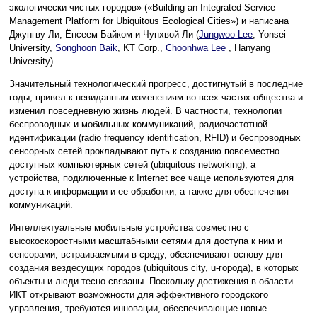
экологически чистых городов» («Building an Integrated Service
Management Platform for Ubiquitous Ecological Cities») и написана
Джунгву Ли, Ёнсеем Байком и Чунхвой Ли (
Jungwoo Lee
, Yonsei
University,
Songhoon Baik
, KT Corp.,
Choonhwa Lee
, Hanyang
University).
Значительный технологический прогресс, достигнутый в последние
годы, привел к невиданным изменениям во всех частях общества и
изменил повседневную жизнь людей. В частности, технологии
беспроводных и мобильных коммуникаций, радиочастотной
идентификации (radio frequency identification, RFID) и беспроводных
сенсорных сетей прокладывают путь к созданию повсеместно
доступных компьютерных сетей (ubiquitous networking), а
устройства, подключенные к Internet все чаще используются для
доступа к информации и ее обработки, а также для обеспечения
коммуникаций.
Интеллектуальные мобильные устройства совместно с
высокоскоростными масштабными сетями для доступа к ним и
сенсорами, встраиваемыми в среду, обеспечивают основу для
создания вездесущих городов (ubiquitous city, u-города), в которых
объекты и люди тесно связаны. Поскольку достижения в области
ИКТ открывают возможности для эффективного городского
управления, требуются инновации, обеспечивающие новые