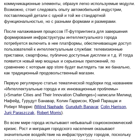
коммуникационные элементы, образуя легко используемые модули.
Возможно, стоит следовать опыту автомобильной индустрии,
поставляющей детали с одной и той же стандартной
функциональностью, но с разными формами и размерами.
После налаживания процессов IT-футпринтинга для завершения
формирования инфраструктуры интеллектуального города
потребуется включить в нее платформы, обеспечивающие доступ
пользователей к интеллектуальным службам: телевизионные
приставки, смартфоны, публично доступные дисплеи и т.д. И тогда
появится новый мир мощных и серьезных приложений, по
сравнению с которым app store будет выглядеть так же банально,
как традиционный продовольственный магазин.
Первую регулярную статью тематической подборки под названием
«Интеллектуальные города и их инновационные проблемы»
(«Smarter Cities and Their Innovation Challenges») написали Милинд
Нафейд, Гурудут Банавар, Колин Гаррисон, Юрий Паращак и
Роберт Моррис (
Milind Naphade
,
Guruduth Banavar
,
Colin Harrison
,
Jurij Paraszczak
,
Robert Morris
).
Во всем мире города испытывают небывалый социоэкономический
кризис. Рост и миграция городского населения оказывают
значительное воздействие на инфраструктуру городов, поскольку