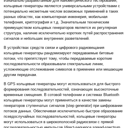
Изначально разработанные для нанометрического тестирования,
кольцевые генераторы являются универсальными устройствами с
потенциально несметным числом возможных применений в таких
разных областях, как компьютерная инженерия, мобильная
телефония, криптография и т.д. Значительным техническим
преимуществом кольцевых генераторов является их регулярная
структура, наличие исключительно коротких путей распространения
сигналов и небольших внутренних разветвлений.
В устройствах средств связи и цифрового радиовещания
кольцевые генераторы рандомизируют передаваемые битовые
потоки, что препятствует тому, чтобы передаваемые короткие
последовательности образовывали спектральные линии,
усложняющие отслеживание символов в приемнике или мешающие
другим передачам.
В GPS кольцевые генераторы могут использоваться для быстрого
формирования последовательностей, означающих высокоточные
временные смещения. В сотовой телефонии и системах Bluetooth
кольцевые генераторы могут применяться в качестве замены
генераторов ступенчатых сигналов (step generator) при шифровании
потоков данных. Обеспечивая исключительно быстрое образование
псевдослучайных последовательностей, кольцевые генераторы
могут использоваться в широкополосной радиосвязи с прямой
последовательностью импульсов (direct-sequence spread-spectrum