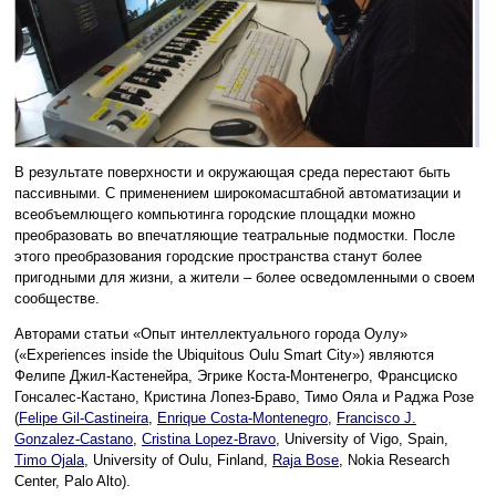
В результате поверхности и окружающая среда перестают быть
пассивными. С применением широкомасштабной автоматизации и
всеобъемлющего компьютинга городские площадки можно
преобразовать во впечатляющие театральные подмостки. После
этого преобразования городские пространства станут более
пригодными для жизни, а жители – более осведомленными о своем
сообществе.
Авторами статьи «Опыт интеллектуального города Оулу»
(«Experiences inside the Ubiquitous Oulu Smart City») являются
Фелипе Джил-Кастенейра, Эгрике Коста-Монтенегро, Франсциско
Гонсалес-Кастано, Кристина Лопез-Браво, Тимо Ояла и Раджа Розе
(
Felipe Gil-Castineira
,
Enrique Costa-Montenegro
,
Francisco J.
Gonzalez-Castano
,
Cristina Lopez-Bravo
, University of Vigo, Spain,
Timo Ojala
, University of Oulu, Finland,
Raja Bose
, Nokia Research
Center, Palo Alto).