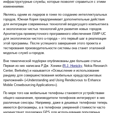
инфраструктурные службы, которые позволят справиться с этими
изменениями.
Являясь одним из лидеров в гонке по созданию интеллектуальных
городов, Южная Корея предпринимает дополнительные действия
для интеграции современных технологий вездесущего компьютинга
и экологически чистых технологий для развития новых городов.
Архитектура промежуточного программного обеспечения ISMP-UC
для экологически чистого u-города – это первый шаг в реализации
этой программы. После успешного завершения этого проекта и
тестирования производительности системы она станет эталонной
моделью служб u-городов.
Вне тематической подборки опубликованы две большие статьи.
Первая из них написана Р.Дж. Хоники (
R.J. Honicky
, Nokia Research
Center, Berkeley) и называется «Осмысление и использование
рандеву для совершенствования мобильных краудсорсинговых
приложений» («Understanding and Using Rendezvous to Enhance
Mobile Crowdsourcing Applications»).
По мере того как мобильные телефоны становятся устройствами
общего назначения, производители телефонов интегрируют в них
различные сенсоры. Например, даже в дешевых телефонах теперь
имеются фотокамеры, а в телефонах умеренной стоимости часто
наличествует поддержка GPS для использования популярных