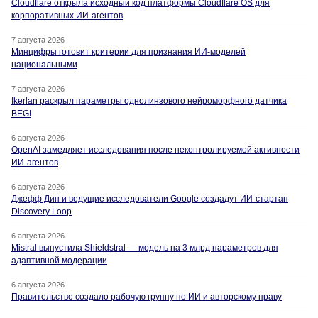
Cloudflare открыла исходный код платформы Cloudflare OS для
корпоративных ИИ-агентов
7 августа 2026
Минцифры готовит критерии для признания ИИ-моделей
национальными
7 августа 2026
Ikerlan раскрыл параметры однолинзового нейроморфного датчика
BEGI
6 августа 2026
OpenAI замедляет исследования после неконтролируемой активности
ИИ-агентов
6 августа 2026
Джефф Дин и ведущие исследователи Google создадут ИИ-стартап
Discovery Loop
6 августа 2026
Mistral выпустила Shieldstral — модель на 3 млрд параметров для
адаптивной модерации
6 августа 2026
Правительство создало рабочую группу по ИИ и авторскому праву