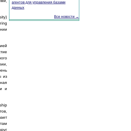
ми,
агентов для управления базами
данных
ity)
Все новости →
ing
ании
рией
стие
ного
рии,
чень
ы из
нная
ки и
ship
тов,
вает
нтам
круг