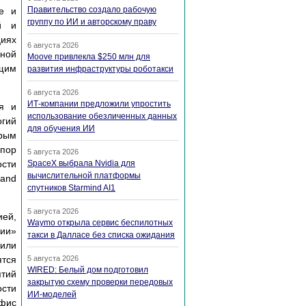
Правительство создало рабочую
ие и
группу по ИИ и авторскому праву
й и
циях
6 августа 2026
дной
Moove привлекла $250 млн для
ющим
развития инфраструктуры роботакси
6 августа 2026
ИТ-компании предложили упростить
я и
использование обезличенных данных
огий
для обучения ИИ
орым
 пор
5 августа 2026
ости
SpaceX выбрала Nvidia для
вычислительной платформы
 and
спутников Starmind AI1
5 августа 2026
ей,
Waymo открыла сервис беспилотных
гии»
такси в Далласе без списка ожидания
 или
ятся
5 августа 2026
WIRED: Белый дом подготовил
ятий
закрытую схему проверки передовых
сти
ИИ-моделей
офис