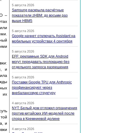
5 августа 2026
Samsung раскрыла расчётные
TO –
показатели zHBM: до восьми раз
выше HBM5
утах
 или
5 августа 2026
ями.
Google начнет отключать Assistant на
ный
мобильных устройствах 4 сентября
щими
5 августа 2026
EFF: рекламные SDK для Android
могут передавать геолокацию без
вки:
отдельного запроса разрешения
я, и
ила
5 августа 2026
ужды
Поставки Google TPU для Anthropic
ных
профинансируют через
внебалансовую структуру
 их
4 августа 2026
NYT: Белый дом отложил ограничения
суть
против китайских ИИ-моделей после
 той
спора в Кремниевой долине
а, и
явки
4 августа 2026