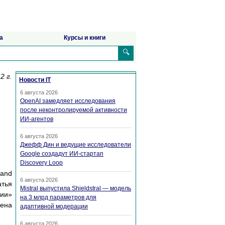
а
Курсы и книги
🔍
2 г.
Новости IT
6 августа 2026
OpenAI замедляет исследования
после неконтролируемой активности
ИИ-агентов
6 августа 2026
Джефф Дин и ведущие исследователи
Google создадут ИИ-стартап
Discovery Loop
 and
6 августа 2026
атья
Mistral выпустила Shieldstral — модель
гии»
на 3 млрд параметров для
лена
адаптивной модерации
6 августа 2026