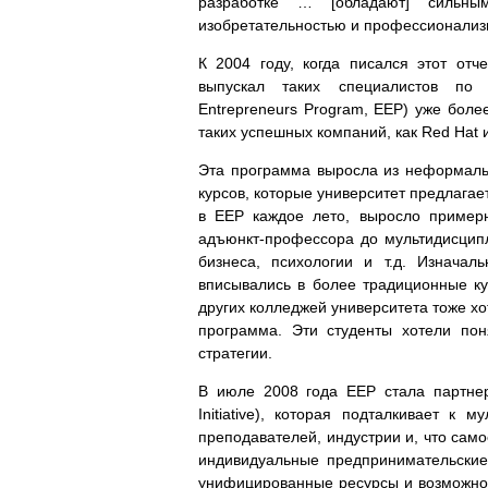
разработке … [обладают] сильным
изобретательностью и профессионали
К 2004 году, когда писался этот отче
выпускал таких специалистов по с
Entrepreneurs Program, EEP) уже боле
таких успешных компаний, как Red Hat и
Эта программа выросла из неформальн
курсов, которые университет предлагае
в EEP каждое лето, выросло пример
адъюнкт-профессора до мультидисцип
бизнеса, психологии и т.д. Изначал
вписывались в более традиционные ку
других колледжей университета тоже хо
программа. Эти студенты хотели пон
стратегии.
В июле 2008 года EEP стала партнер
Initiative), которая подталкивает к
преподавателей, индустрии и, что сам
индивидуальные предпринимательские
унифицированные ресурсы и возможнос