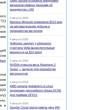
Open Secure AI Alliance предложил
свой
механизм обмена данными об
инцидентах с ИИ
ого
4 августа 2026
DTTO
Mariana Minerals привлекла $310 млн
уту,
на автоматизацию добычи и
переработки металлов
кое
ржки
4 августа 2026
Anthropic закупит у облачного
стартапа Volta вычислительные
щий
мощности на $10 млрд
асом
phen
4 августа 2026
NVIDIA открыла веса Alpamayo 2
Super — модели для разработки
автопилотов
onal
мом
4 августа 2026
ации
AMD начала добавлять в Linux
2020
поддержку дисплейного блока DCN6
ury)
для графики GFX13
аны,
4 августа 2026
ке и
Google Cloud представила двух ИИ-