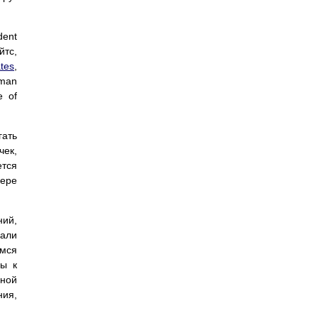
ent
йтс,
tes
,
rman
e of
ать
чек,
ется
мере
ий,
али
имся
вы к
нной
ния,