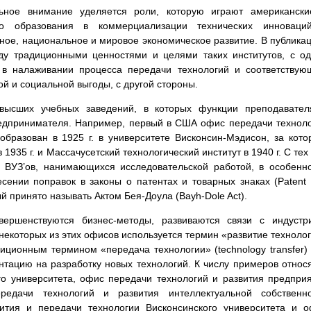
льное внимание уделяется роли, которую играют американск
о образования в коммерциализации технических инноваци
ое, национальное и мировое экономическое развитие. В публика
ду традиционными ценностями и целями таких институтов, с о
 в налаживании процесса передачи технологий и соответству
й и социальной выгоды, с другой стороны.
высших учебных заведений, в которых функции преподавател
редпринимателя. Например, первый в США офис передачи технол
л образован в 1925 г. в университете Висконсин-Мэдисон, за кот
1935 г. и Массачусетский технологический институт в 1940 г. С тех
ВУЗ’ов, нанимающихся исследовательской работой, в особенн
есении поправок в законы о патентах и товарных знаках (Patent
й принято называть Актом Бея-Доула (Bayh-Dole Act).
ршенствуются бизнес-методы, развиваются связи с индустри
 некоторых из этих офисов используется термин «развитие техноло
диционным термином «передача технологии» (technology transfer)
ентацию на разработку новых технологий. К числу примеров относ
го университета, офис передачи технологий и развития предпри
редачи технологий и развития интеллектуальной собственно
вития и передачи технологии Висконсинского университета и 