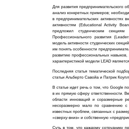
Для развития предпринимательского об
анализ конкретных примеров; необходи
в предпринимательских активностях 
активностям (Educational Activity Boa
предложил студенческим секциям 
Профессионального развития (Leaders
модель активности студенческих секци
им понять особенности предпринимател
развитию профессиональных навыков, 
характеристикой модели LEAD являетс
Последняя статья тематической подбо
статьи Альберто Савойа и Патрик Коупл
В статье идет речь о том, что Google
в их прямую сферу ответственности. Ве
области инноваций и соразмерные ре
несоразмерно мало по сравнению с 
известных проблем, связанных с разм
«сверху-вниз» и собственную «предпр
Суть в том, что каждому сотруднику п