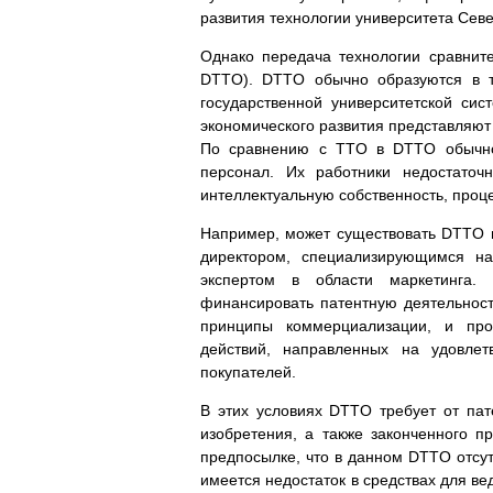
развития технологии университета Сев
Однако передача технологии сравнит
DTTO). DTTO обычно образуются в т
государственной университетской сис
экономического развития представляю
По сравнению с TTO в DTTO обычно 
персонал. Их работники недостаточ
интеллектуальную собственность, проц
Например, может существовать DTTO вс
директором, специализирующимся на
экспертом в области маркетинга. 
финансировать патентную деятельност
принципы коммерциализации, и про
действий, направленных на удовлет
покупателей.
В этих условиях DTTO требует от па
изобретения, а также законченного 
предпосылке, что в данном DTTO отсут
имеется недостаток в средствах для ве