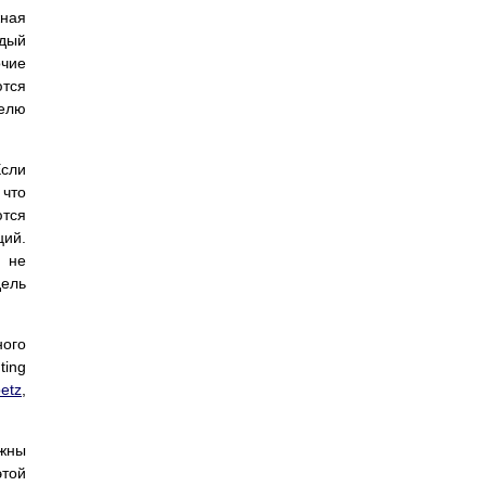
жная
ждый
очие
ются
делю
Если
 что
ются
ций.
 не
дель
ного
ting
etz
,
лжны
той