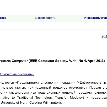
отка
Безопасность
Инфраструктур
201
нала Computer (IEEE Computer Society, V. 44, No 4, April 2011)
Открытые системы»
 является «Предпринимательство и инновации» («Entrepreneurship
е четыре статьи, приглашенный редактор отсутствует. Первая ст
логии как альтернатива традиционных моделей передачи техноло
native to Traditional Technology Transfer Models») и представ
, University of North Carolina Wilmington).