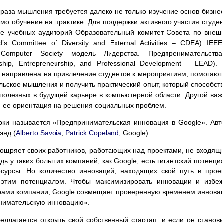
раза мышления требуется далеко не только изучение основ бизне
мо обучение на практике. Для поддержки активного участия студе
вне учебных аудиторий Образовательный комитет Совета по вне
rd’s Committee of Diversity and External Activities – CDEA) IEE
Computer Society модель Лидерства, Предпренимательств
hip, Entrepreneurship, and Professional Development – LEAD).
й направлена на привлечение студентов к мероприятиям, помога
ьское мышления и получить практический опыт, который способст
полезных в будущей карьере в компьютерной области. Другой ва
я ее ориентация на решения социальных проблем.
рки называется «Предпринимательская инновация в Google». Ав
энд (
Alberto Savoia
,
Patrick Copeland
, Google).
 поощряет своих работников, работающих над проектами, не входя
дь у таких больших компаний, как Google, есть гигантский потенци
сурсы. Но количество инноваций, находящих свой путь в прое
этим потенциалом. Чтобы максимизировать инновации и избе
ерами компании, Google совмещает проверенную временем иннов
инимательскую инновацию».
редлагается открыть свой собственный стартап, и если он станов