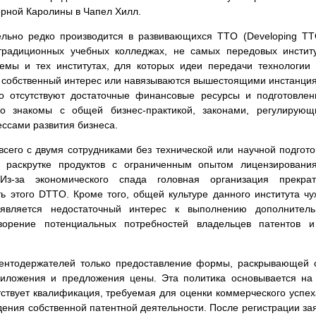
ерной Каролины в Чапел Хилл.
ельно редко производится в развивающихся TTO (Developing T
радиционных учебных колледжах, не самых передовых инстит
темы и тех институтах, для которых идеи передачи технологии
т собственный интерес или навязываются вышестоящими инстанци
отсутствуют достаточные финансовые ресурсы и подготовлен
но знакомы с общей бизнес-практикой, законами, регулирую
ессами развития бизнеса.
его с двумя сотрудниками без технической или научной подгото
 раскрутке продуктов с ограниченным опытом лицензировани
Из-за экономического спада головная организация прекрат
ь этого DTTO. Кроме того, общей культуре данного института ч
является недостаточный интерес к выполнению дополнитель
ворение потенциальных потребностей владельцев патентов и
тентодержателей только предоставление формы, раскрывающей 
приложения и предложения цены. Эта политика основывается на
ствует квалификация, требуемая для оценки коммерческого успех
дения собственной патентной деятельности. После регистрации за