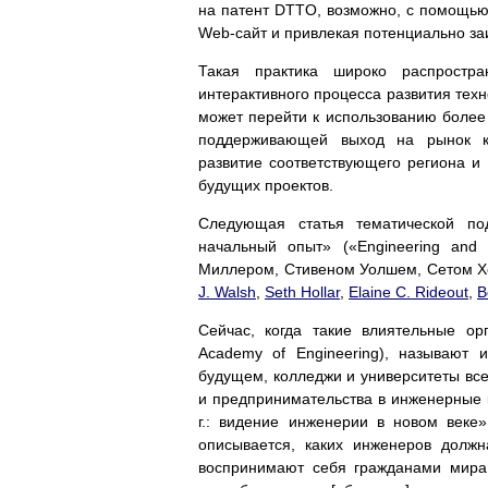
на патент DTTO, возможно, с помощью 
Web-сайт и привлекая потенциально з
Такая практика широко распрост
интерактивного процесса развития техн
может перейти к использованию более
поддерживающей выход на рынок ко
развитие соответствующего региона 
будущих проектов.
Следующая статья тематической по
начальный опыт» («Engineering and 
Миллером, Стивеном Уолшем, Сетом Хо
J. Walsh
,
Seth Hollar
,
Elaine C. Rideout
,
B
Сейчас, когда такие влиятельные ор
Academy of Engineering), называют
будущем, колледжи и университеты вс
и предпринимательства в инженерные 
г.: видение инженерии в новом веке» 
описывается, каких инженеров должн
воспринимают себя гражданами мира,