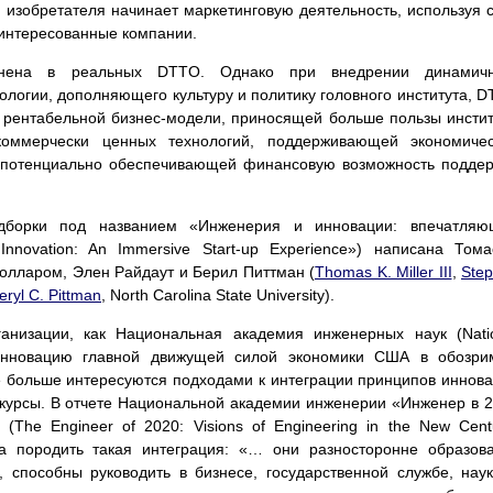
изобретателя начинает маркетинговую деятельность, используя 
аинтересованные компании.
ранена в реальных DTTO. Однако при внедрении динамичн
ологии, дополняющего культуру и политику головного института, 
 рентабельной бизнес-модели, приносящей больше пользы инстит
ммерчески ценных технологий, поддерживающей экономичес
и потенциально обеспечивающей финансовую возможность подде
дборки под названием «Инженерия и инновации: впечатляю
Innovation: An Immersive Start-up Experience») написана Том
лларом, Элен Райдаут и Берил Питтман (
Thomas K. Miller III
,
Ste
eryl C. Pittman
, North Carolina State University).
ганизации, как Национальная академия инженерных наук (Nati
 инновацию главной движущей силой экономики США в обозри
е больше интересуются подходами к интеграции принципов иннов
курсы. В отчете Национальной академии инженерии «Инженер в 
(The Engineer of 2020: Visions of Engineering in the New Cent
а породить такая интеграция: «… они разносторонне образов
 способны руководить в бизнесе, государственной службе, нау