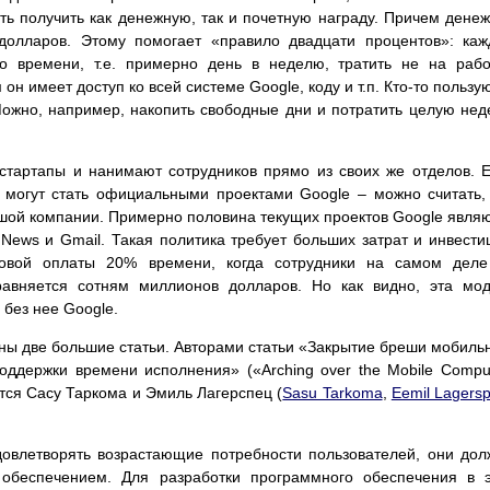
ь получить как денежную, так и почетную награду. Причем дене
долларов. Этому помогает «правило двадцати процентов»: ка
о времени, т.е. примерно день в неделю, тратить не на раб
 он имеет доступ ко всей системе Google, коду и т.п. Кто-то пользу
Можно, например, накопить свободные дни и потратить целую не
стартапы и нанимают сотрудников прямо из своих же отделов. 
 могут стать официальными проектами Google – можно считать,
шой компании. Примерно половина текущих проектов Google явля
News и Gmail. Такая политика требует больших затрат и инвести
довой оплаты 20% времени, когда сотрудники на самом деле
равняется сотням миллионов долларов. Но как видно, эта мо
 без нее Google.
ны две большие статьи. Авторами статьи «Закрытие бреши мобиль
ддержки времени исполнения» («Arching over the Mobile Compu
тся Сасу Таркома и Эмиль Лагерспец (
Sasu Tarkoma
,
Eemil Lagersp
довлетворять возрастающие потребности пользователей, они до
беспечением. Для разработки программного обеспечения в э