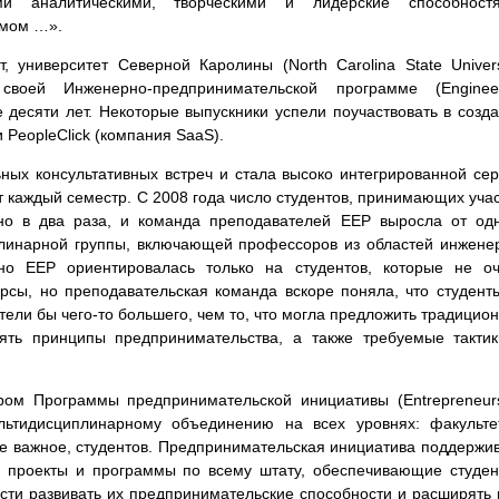
и аналитическими, творческими и лидерские способностя
змом …».
т, университет Северной Каролины (North Carolina State Univers
воей Инженерно-предпринимательской программе (Engineer
е десяти лет. Некоторые выпускники успели поучаствовать в созд
 PeopleClick (компания SaaS).
ых консультативных встреч и стала высоко интегрированной се
т каждый семестр. С 2008 года число студентов, принимающих уча
но в два раза, и команда преподавателей EEP выросла от од
линарной группы, включающей профессоров из областей инжене
ьно EEP ориентировалась только на студентов, которые не о
рсы, но преподавательская команда вскоре поняла, что студент
тели бы чего-то большего, чем то, что могла предложить традицио
ять принципы предпринимательства, а также требуемые такти
ом Программы предпринимательской инициативы (Entrepreneur
 мультидисциплинарному объединению на всех уровнях: факульте
ое важное, студентов. Предпринимательская инициатива поддержи
 проекты и программы по всему штату, обеспечивающие студе
ти развивать их предпринимательские способности и расширять 