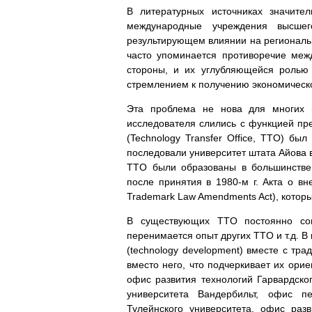
В литературных источниках значите
международные учреждения высшег
результирующем влиянии на региональн
часто упоминается противоречие меж
стороны, и их углубляющейся ролью
стремлением к получению экономическо
Эта проблема не нова для многих 
исследователя слились с функцией п
(Technology Transfer Office, TTO) бы
последовали университет штата Айова в 
TTO были образованы в большинстве 
после принятия в 1980-м г. Акта о вн
Trademark Law Amendments Act), которы
В существующих TTO постоянно сове
перенимается опыт других TTO и т.д. В
(technology development) вместе с тра
вместо него, что подчеркивает их ори
офис развития технологий Гарвардско
университета Вандербильт, офис пе
Тулейнского университета, офис раз