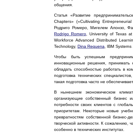
общения.
Статья «Развитие предпринимательс
Chapters» («Cultivating Entrepreneuri
Родриго Ромеро, Мигелем Алонзо, Фа
Rodrigo Romero
, University of Texas a
Workforce Advanced Distributed Learni
Technology,
Dina Requena
, IBM Systems
Чтобы быть успешным предприним
инновационные решения, принимать о
обладать способностью работать в ко
подготовка технических специалисто
такая подготовка часто не обеспечивает
В нынешнем экономическом климат
организующие собственный бизнес 
потребности своих клиентов с глоба
приоритетам. Некоторые новые учебн
превратностям собственной бизнес-д
творческой активности. К сожалению, ч
особенно в технических институтах.