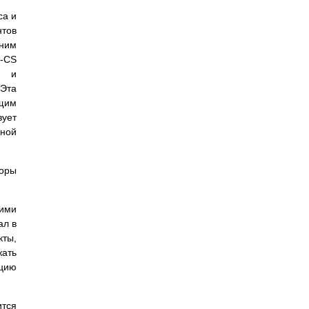
са и
нтов
шним
E-CS
а и
 Эта
ющим
вует
жной
торы
щими
ал в
кты,
жать
ацию
ится