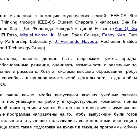
кого мышления с помощью студенческих секций IEEE-CS Stud
al Thinking through IEEE-CS Student Chapters») написана Энн Ге
нни Клетт, Дж. Фернандо Наведой и Диной Реквена (
Ann Q. Ga
t El Paso,
Miguel Alonso Jr.
, Miami Dade College,
Fanny Klett
, Ge
ng Partnership Laboratory,
J. Fernando Naveda
, Rochester Institut
 and Technology Group).
ателем, человек должен быть творческим, уметь предлаг
боснованные решения, оценивать возможности с различных то
манде и рисковать. Хотя от системы высшего образования требу
в, способных к предпринимательской деятельности, в должной 
ся.
е очень важно, чтобы выпускники высших учебных заведен
или поступающие на работу в существующие компании, поним
льной точки зрения и умели быстро адаптироваться к изменяющ
ые программы направлены на то, чтобы выпускники были гото
еятельности и успешно пользовались возможностями инновацио
аще всего такая подготовка не входит в текущие программы обуче