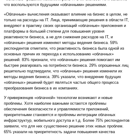
что воспользуются будущими «облачными» решениями.
«Облачные» вычисления оказывают влияние на бизнес в целом, не
только на расходы на IT. Лица, принимающие решения в области IT,
внедряют в практику своих организаций «облачные» приложения и
платформы в большей степени для повышения уровня
реактивности бизнеса, а не для снижения расходов на IT, и
«облачные» решения изменяют методы ведения бизнеса. 59%
респондентов отметили, что реактивность бизнеса была одной из
основных причин их перехода к использованию «облачных»
решений. 83% признали, что «облачные» решения помогают им
быстрее реагировать на потребности бизнеса. 29% опрошенных лиц
решительно подтвердили, что «облачные» решения изменили их
методы ведения бизнеса. 39% указали, что внедрение будущих
«облачных» решений будет являться частью общего процесса
преобразования бизнеса в их компаниях.
У приверженцев «облачной» технологии возникают и новые
проблемы. Хотя наиболее важными остаются проблемы
обеспечения безопасности и управляемости приложений,
приоритетными становятся и проблемы интеграции облачных
инфраструктур, мобильного доступа и т.д. Более 75% респондентов
заявили, что для них существенно решение этих новых проблем.
65% указали на приоритетность задачи повышения качества