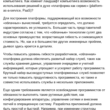
компьютинга. Как изменит ландшафт компьютинга возможность
использования решений в духе «платформа как сервис» (platform-
as-a-service, PaaS)?
Для построения платформы, поддерживающей все возможности
«облачных» вычислений, требуется определить, что должно
характеризовать ее успешность. Большая часть представителей
индустрии согласна с тем, что «облачные» технологии сулят два
основных преимущества: возрастающая гибкость и снижающаяся
стоимость. Но, как и в большинстве других инженерных проблем,
дьявол здесь кроется в деталях.
Чтобы повысить уровень гибкости разработчиков, «облачная»
платформа должна обеспечить развитый набор служб, таких как
службы хранения данных, управления очередями и учетной
информацией, которые упрощают и ускоряют работу программиста.
Крупный набор высокодоступных платформенных служб позволяет
не только повысить продуктивность программиста, но также и
совместно использовать службы в нескольких приложениях.
Еще одним требованием является освобождение программистов от
обязанности выполнять такие рутинные действия, как
конфигурирование аппаратуры, управление сетями и внесение
патчей в операционную систему. Разработка приложений должна
быть простой и быстрой. Например, при изменении структуры