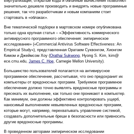
Виртуализация, открытые коды и облачные вычисления позволяют
значительно дешевле производить и внедрять новые программные
решения, так что разработчикам и новым компаниям стоит
стартовать в «облаках».
Вне тематической подборки в мартовском номере опубликована
только одна крупная статья – «Эффективность коммерческого
антивирусного программного обеспечения: эмпирическое
исследование» («Commercial Antivirus Software Effectiveness: An
Empirical Study»), представленная Оратаем Суквонгом, Хионгом
Кимом и Джеймсом Хоу (
Orathai Sukwong
, Hyong S. Kim, kim@
ece.cmu.edu,
James C. Hoe
, Carnegie Mellon University).
Большинство пользователей полагается на антивирусное
программное обеспечение, рассчитывая, что оно предохранит их
компьютеры от вредоносных программ. Требуемое программное
обеспечение должно точно выявлять вредоносные программы и
пресекать их выполнение, как только они проникают в компьютер.
Как минимум, они должны эффективно контролировать ущерб,
наносимый выполнением невыявленных вредоносных программ,
которые могут, например, перехватывать управление системой,
создавать дополнительные бреши в безопасности или привносить
другие вредоносные программы.
В проведенном авторами эмпирическом исследовании