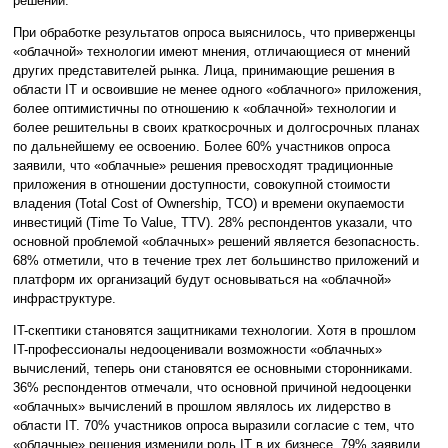
решений.
При обработке результатов опроса выяснилось, что приверженцы
«облачной» технологии имеют мнения, отличающиеся от мнений
других представителей рынка. Лица, принимающие решения в
области IT и освоившие не менее одного «облачного» приложения,
более оптимистичны по отношению к «облачной» технологии и
более решительны в своих краткосрочных и долгосрочных планах
по дальнейшему ее освоению. Более 60% участников опроса
заявили, что «облачные» решения превосходят традиционные
приложения в отношении доступности, совокупной стоимости
владения (Total Cost of Ownership, TCO) и времени окупаемости
инвестиций (Time To Value, TTV). 28% респондентов указали, что
основной проблемой «облачных» решений является безопасность.
68% отметили, что в течение трех лет большинство приложений и
платформ их организаций будут основываться на «облачной»
инфраструктуре.
IT-скептики становятся защитниками технологии. Хотя в прошлом
IT-профессионалы недооценивали возможности «облачных»
вычислений, теперь они становятся ее основными сторонниками.
36% респондентов отмечали, что основной причиной недооценки
«облачных» вычислений в прошлом являлось их лидерство в
области IT. 70% участников опроса выразили согласие с тем, что
«облачные» решения изменили роль IT в их бизнесе. 79% заявили,