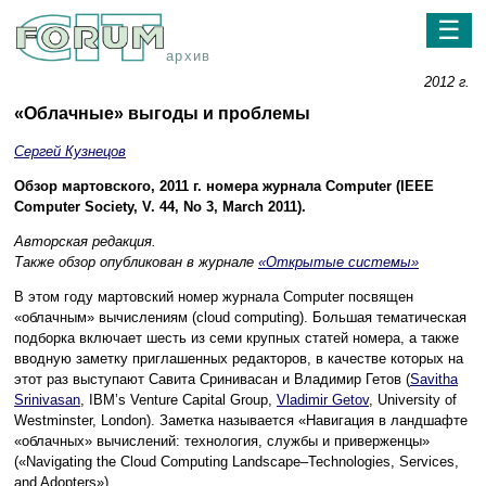
☰
архив
2012 г.
«Облачные» выгоды и проблемы
Сергей Кузнецов
Обзор мартовского, 2011 г. номера журнала Computer (IEEE
Computer Society, V. 44, No 3, March 2011).
Авторская редакция.
Также обзор опубликован в журнале
«Открытые системы»
В этом году мартовский номер журнала Computer посвящен
«облачным» вычислениям (cloud computing). Большая тематическая
подборка включает шесть из семи крупных статей номера, а также
вводную заметку приглашенных редакторов, в качестве которых на
этот раз выступают Савита Сринивасан и Владимир Гетов (
Savitha
Srinivasan
, IBM’s Venture Capital Group,
Vladimir Getov
, University of
Westminster, London). Заметка называется «Навигация в ландшафте
«облачных» вычислений: технология, службы и приверженцы»
(«Navigating the Cloud Computing Landscape–Technologies, Services,
and Adopters»).