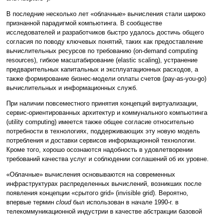
В последние несколько лет «облачные» вычисления стали широко
признанной парадигмой компьютинга. В сообществе
исследователей и разработчиков быстро удалось достичь общего
согласия по поводу ключевых понятий, таких как предоставление
вычислительных ресурсов по требованию (on-demand computing
resources), гибкое масштабирование (elastic scaling), устранение
предварительных капитальных и эксплуатационных расходов, а
также формирование бизнес-модели оплаты счетов (pay-as-you-go)
вычислительных и информационных служб.
При наличии повсеместного принятия концепций виртуализации,
сервис-ориентированных архитектур и коммунального компьютинга
(utility computing) имеется также общее согласие относительно
потребности в технологиях, поддерживающих эту новую модель
потребления и доставки сервисов информационной технологии.
Кроме того, хорошо осознаются надобность в удовлетворении
требований качества услуг и соблюдении соглашений об их уровне.
«Облачные» вычисления основываются на современных
инфраструктурах распределенных вычислений, возникших после
появления концепции «срытого grid» (invisible grid). Вероятно,
впервые термин
cloud
был использован в начале 1990-г. в
телекоммуникационной индустрии в качестве абстракции базовой