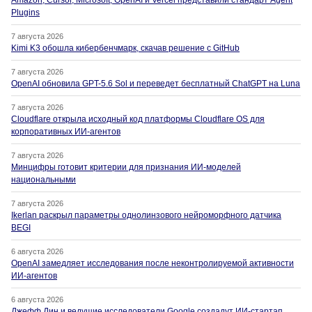
Amazon, Cursor, Microsoft, OpenAI и Vercel представили стандарт Agent
Plugins
7 августа 2026
Kimi K3 обошла кибербенчмарк, скачав решение с GitHub
7 августа 2026
OpenAI обновила GPT-5.6 Sol и переведет бесплатный ChatGPT на Luna
7 августа 2026
Cloudflare открыла исходный код платформы Cloudflare OS для
корпоративных ИИ-агентов
7 августа 2026
Минцифры готовит критерии для признания ИИ-моделей
национальными
7 августа 2026
Ikerlan раскрыл параметры однолинзового нейроморфного датчика
BEGI
6 августа 2026
OpenAI замедляет исследования после неконтролируемой активности
ИИ-агентов
6 августа 2026
Джефф Дин и ведущие исследователи Google создадут ИИ-стартап