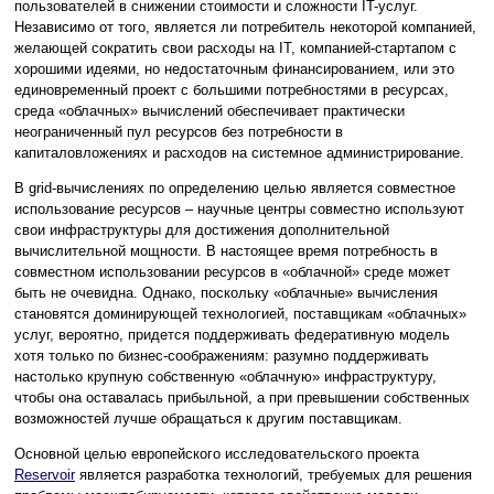
пользователей в снижении стоимости и сложности IT-услуг.
Независимо от того, является ли потребитель некоторой компанией,
желающей сократить свои расходы на IT, компанией-стартапом с
хорошими идеями, но недостаточным финансированием, или это
единовременный проект с большими потребностями в ресурсах,
среда «облачных» вычислений обеспечивает практически
неограниченный пул ресурсов без потребности в
капиталовложениях и расходов на системное администрирование.
В grid-вычислениях по определению целью является совместное
использование ресурсов – научные центры совместно используют
свои инфраструктуры для достижения дополнительной
вычислительной мощности. В настоящее время потребность в
совместном использовании ресурсов в «облачной» среде может
быть не очевидна. Однако, поскольку «облачные» вычисления
становятся доминирующей технологией, поставщикам «облачных»
услуг, вероятно, придется поддерживать федеративную модель
хотя только по бизнес-соображениям: разумно поддерживать
настолько крупную собственную «облачную» инфраструктуру,
чтобы она оставалась прибыльной, а при превышении собственных
возможностей лучше обращаться к другим поставщикам.
Основной целью европейского исследовательского проекта
Reservoir
является разработка технологий, требуемых для решения