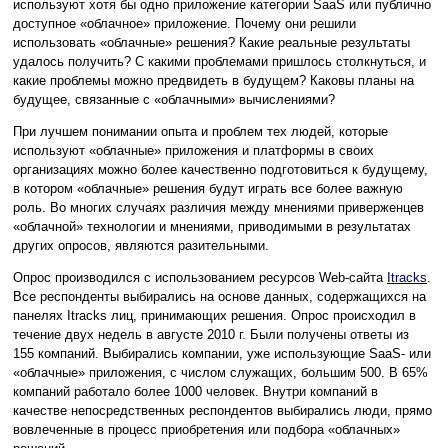
используют хотя бы одно приложение категории SaaS или публично
доступное «облачное» приложение. Почему они решили
использовать «облачные» решения? Какие реальные результаты
удалось получить? С какими проблемами пришлось столкнуться, и
какие проблемы можно предвидеть в будущем? Каковы планы на
будущее, связанные с «облачными» вычислениями?
При лучшем понимании опыта и проблем тех людей, которые
используют «облачные» приложения и платформы в своих
организациях можно более качественно подготовиться к будущему,
в котором «облачные» решения будут играть все более важную
роль. Во многих случаях различия между мнениями приверженцев
«облачной» технологии и мнениями, приводимыми в результатах
других опросов, являются разительными.
Опрос производился с использованием ресурсов Web-сайта
Itracks
.
Все респонденты выбирались на основе данных, содержащихся на
панелях Itracks лиц, принимающих решения. Опрос происходил в
течение двух недель в августе 2010 г. Были получены ответы из
155 компаний. Выбирались компании, уже использующие SaaS- или
«облачные» приложения, с числом служащих, большим 500. В 65%
компаний работало более 1000 человек. Внутри компаний в
качестве непосредственных респондентов выбирались люди, прямо
вовлеченные в процесс приобретения или подбора «облачных»