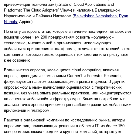
приверженцев технологии» («State of Cloud Applications and
Platforms: The Cloud Adopters’ View») и написана Балакришной
Нарасимханом и Райаном Николсом (
Balakrishna Narasimhan
,
Ryan
Nichols
, Appirio).
По опыту авторов статьи, которые в течение последних четырех лет
помогли более чем 200 предприятиям освоить «облачную»
технологию, мнения о ней в организациях, использующих
«облачные» приложения и платформы, отличаются от мнений в тех
компаниях, которые только оценивают технологию или приступают
к ее освоению.
Большинство опросов, касающихся cloud computing, включая
опросы, проводимые компаниями Gartner1 и Forrester Research,
фокусируются на этом развивающемся рынке в целом. В других
опросах «облачные» вычисления оцениваются с теоретических
позиций, без учета опыта реальных практиков, или концентрируются
на аспектах «облачной» инфраструктуры. Заметна потребность в
анализе точек зрения приверженцев наиболее развитых «облачных»
приложений и платформ.
Работая в онлайновой компании по исследованию рынка, авторы
опросили лиц, принимающих решения в области IT, из более 150
североамериканских средних и крупных компаний, которые уже