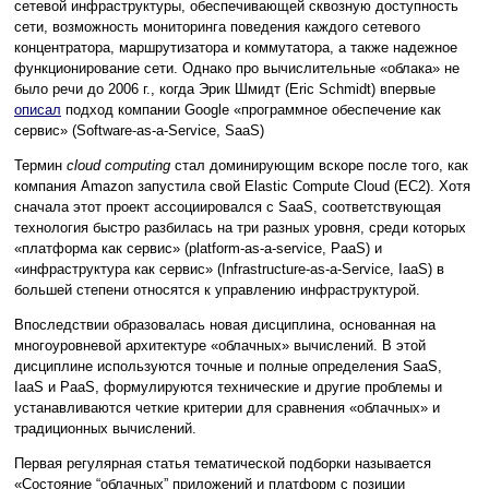
сетевой инфраструктуры, обеспечивающей сквозную доступность
сети, возможность мониторинга поведения каждого сетевого
концентратора, маршрутизатора и коммутатора, а также надежное
функционирование сети. Однако про вычислительные «облака» не
было речи до 2006 г., когда Эрик Шмидт (Eric Schmidt) впервые
описал
подход компании Google «программное обеспечение как
сервис» (Software-as-a-Service, SaaS)
Термин
cloud computing
стал доминирующим вскоре после того, как
компания Amazon запустила свой Elastic Compute Cloud (EC2). Хотя
сначала этот проект ассоциировался с SaaS, соответствующая
технология быстро разбилась на три разных уровня, среди которых
«платформа как сервис» (platform-as-a-service, PaaS) и
«инфраструктура как сервис» (Infrastructure-as-a-Service, IaaS) в
большей степени относятся к управлению инфраструктурой.
Впоследствии образовалась новая дисциплина, основанная на
многоуровневой архитектуре «облачных» вычислений. В этой
дисциплине используются точные и полные определения SaaS,
IaaS и PaaS, формулируются технические и другие проблемы и
устанавливаются четкие критерии для сравнения «облачных» и
традиционных вычислений.
Первая регулярная статья тематической подборки называется
«Состояние “облачных” приложений и платформ с позиции