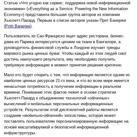
Статью «Что угодно как сервис: поддержка новой информационной
экономики» («Everything as a Service: Powering the New Information
Economy») представила большая группа авторов из компании
Хьюлетт-Пакард. Первым в списке авторов указан Прит Банержи
(
Prith Banerjee
).
Пользователь из Сан-Франциско ищет адрес ресторана, бизнес-
дама из Парижа интересуется ценами на ткани в Бангалоре, а
руководитель финансовой службы в Лондоне изучает тренды
мирового рынка ценных бумаг. Чтобы каждый из этих людей смог
достичь наилучшего результата, ему необходимо получить
требуемую информацию в момент принятия решения критично.
Мало кто будет спорить с тем, что информация является одним из
наиболее ценных ресурсов 21-го века, и что во всем мире имеется
ненасытная потребность в получении информации в реальном
времени. Понимание этих фактов лежит в основе стратегии
Хьюлетт-Пакард к объединению технологий «облачных»
вычислений и мобильных персональных информационных
устройств. Результатом этой десятилетней работы является
создание «мобильно-облачной» экосистемы, которая может
поставлять пользователям персонализированную информацию на
основе масштабируемой и безопасной информационной
инфраструктуры.