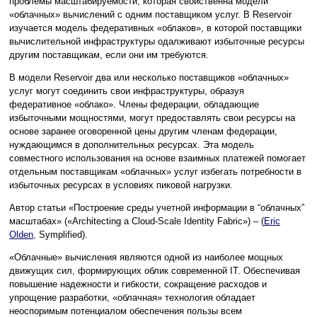
проблемы масштабируемости, которая свойственна модели
«облачных» вычислений с одним поставщиком услуг. В Reservoir
изучается модель федеративных «облаков», в которой поставщики
вычислительной инфраструктуры одалживают избыточные ресурсы
другим поставщикам, если они им требуются.
В модели Reservoir два или несколько поставщиков «облачных»
услуг могут соединить свои инфраструктуры, образуя
федеративное «облако». Члены федерации, обладающие
избыточными мощностями, могут предоставлять свои ресурсы на
основе заранее оговоренной цены другим членам федерации,
нуждающимся в дополнительных ресурсах. Эта модель
совместного использования на основе взаимных платежей помогает
отдельным поставщикам «облачных» услуг избегать потребности в
избыточных ресурсах в условиях пиковой нагрузки.
Автор статьи «Построение среды учетной информации в “облачных”
масштабах» («Architecting a Cloud-Scale Identity Fabric») – (
Eric
Olden
, Symplified).
«Облачные» вычисления являются одной из наиболее мощных
движущих сил, формирующих облик современной IT. Обеспечивая
повышение надежности и гибкости, сокращение расходов и
упрощение разработки, «облачная» технология обладает
неоспоримым потенциалом обеспечения пользы всем