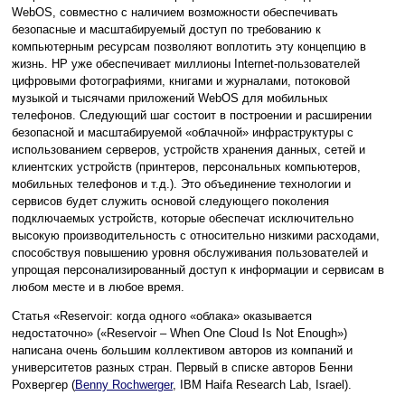
WebOS, совместно с наличием возможности обеспечивать
безопасные и масштабируемый доступ по требованию к
компьютерным ресурсам позволяют воплотить эту концепцию в
жизнь. HP уже обеспечивает миллионы Internet-пользователей
цифровыми фотографиями, книгами и журналами, потоковой
музыкой и тысячами приложений WebOS для мобильных
телефонов. Следующий шаг состоит в построении и расширении
безопасной и масштабируемой «облачной» инфраструктуры с
использованием серверов, устройств хранения данных, сетей и
клиентских устройств (принтеров, персональных компьютеров,
мобильных телефонов и т.д.). Это объединение технологии и
сервисов будет служить основой следующего поколения
подключаемых устройств, которые обеспечат исключительно
высокую производительность с относительно низкими расходами,
способствуя повышению уровня обслуживания пользователей и
упрощая персонализированный доступ к информации и сервисам в
любом месте и в любое время.
Статья «Reservoir: когда одного «облака» оказывается
недостаточно» («Reservoir – When One Cloud Is Not Enough»)
написана очень большим коллективом авторов из компаний и
университетов разных стран. Первый в списке авторов Бенни
Рохвергер (
Benny Rochwerger
, IBM Haifa Research Lab, Israel).