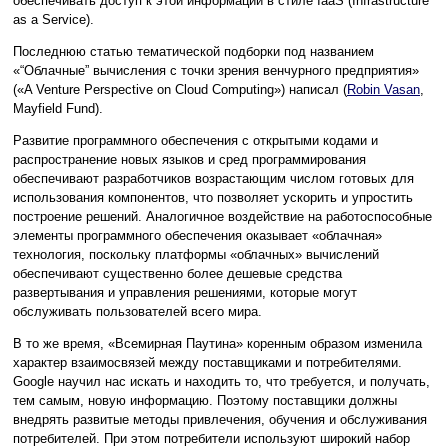
обеспечивать доступ к этой информации в стиле IaaS (Infrastructure
as a Service).
Последнюю статью тематической подборки под названием
«“Облачные” вычисления с точки зрения венчурного предприятия»
(«A Venture Perspective on Cloud Computing») написал (
Robin Vasan
,
Mayfield Fund).
Развитие программного обеспечения с открытыми кодами и
распространение новых языков и сред программирования
обеспечивают разработчиков возрастающим числом готовых для
использования компонентов, что позволяет ускорить и упростить
построение решений. Аналогичное воздействие на работоспособные
элементы программного обеспечения оказывает «облачная»
технология, поскольку платформы «облачных» вычислений
обеспечивают существенно более дешевые средства
развертывания и управления решениями, которые могут
обслуживать пользователей всего мира.
В то же время, «Всемирная Паутина» коренным образом изменила
характер взаимосвязей между поставщиками и потребителями.
Google научил нас искать и находить то, что требуется, и получать,
тем самым, новую информацию. Поэтому поставщики должны
внедрять развитые методы привлечения, обучения и обслуживания
потребителей. При этом потребители используют широкий набор