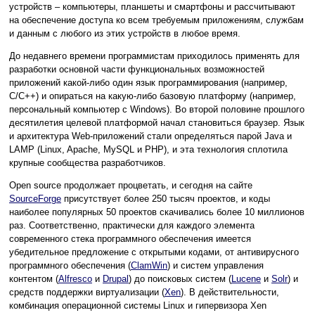
устройств – компьютеры, планшеты и смартфоны и рассчитывают
на обеспечение доступа ко всем требуемым приложениям, службам
и данным с любого из этих устройств в любое время.
До недавнего времени программистам приходилось применять для
разработки основной части функциональных возможностей
приложений какой-либо один язык программирования (например,
C/C++) и опираться на какую-либо базовую платформу (например,
персональный компьютер с Windows). Во второй половине прошлого
десятилетия целевой платформой начал становиться браузер. Язык
и архитектура Web-приложений стали определяться парой Java и
LAMP (Linux, Apache, MySQL и PHP), и эта технология сплотила
крупные сообщества разработчиков.
Open source продолжает процветать, и сегодня на сайте
SourceForge
присутствует более 250 тысяч проектов, и коды
наиболее популярных 50 проектов скачивались более 10 миллионов
раз. Соответственно, практически для каждого элемента
современного стека программного обеспечения имеется
убедительное предложение с открытыми кодами, от антивирусного
программного обеспечения (
ClamWin
) и систем управления
контентом (
Alfresco
и
Drupal
) до поисковых систем (
Lucene
и
Solr
) и
средств поддержки виртуализации (
Xen
). В действительности,
комбинация операционной системы Linux и гипервизора Xen