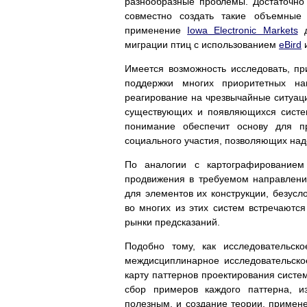
разнообразные проблемы. Достаточно 
совместно создать такие объемные 
применение
Iowa Electronic Markets
д
миграции птиц с использованием
eBird
Имеется возможность исследовать, пр
поддержки многих приоритетных на
реагирование на чрезвычайные ситуаци
существующих и появляющихся систем
понимание обеспечит основу для пр
социального участия, позволяющих над
По аналогии с картографированием
продвижения в требуемом направлени
для элементов их конструкции, безус
во многих из этих систем встречаются
рынки предсказаний.
Подобно тому, как исследовательско
междисциплинарное исследовательско
карту паттернов проектирования систе
сбор примеров каждого паттерна, и
полезным, и создание теории, примене