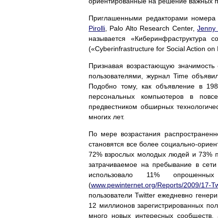
ориентированные на решение важных пр
Приглашенными редакторами номера
Pirolli
, Palo Alto Research Center,
Jenny
называется «Киберинфраструктура с
(«Cyberinfrastructure for Social Action on N
Признавая возрастающую значимость 
пользователями, журнал Time объявил 
Подобно тому, как объявление в 19
персональных компьютеров в повсе
предвестником обширных технологичес
многих лет.
По мере возрастания распространенно
становятся все более социально-ориен
72% взрослых молодых людей и 73% по
затрачиваемое на пребывание в сети 
использовало 11% опрошен
(
www.pewinternet.org/Reports/2009/17-Tw
пользователи Twitter ежедневно генер
12 миллионов зарегистрированных пол
много новых интересных сообществ, 