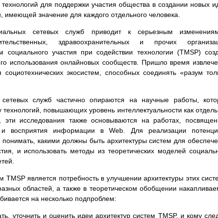
ехнологий для поддержки участия общества в создании новых и
и, имеющей значение для каждого отдельного человека.
циальных сетевых служб приводит к серьезным изменения
ительственных, здравоохранительных и прочих организац
 социального участия при содействии технологии (TMSP) соз
ого использования онлайновых сообществ. Пришло время извлеч
я социотехнических экосистем, способных соединять «разум то
 сетевых служб частично опираются на научные работы, кот
 технологий, повышающих уровень интеллектуальности как отдел
о, эти исследования также основываются на работах, посвяще
 и восприятия информации в Web. Для реализации потенци
 понимать, какими должны быть архитектуры систем для обеспеч
тия, и использовать методы из теоретических моделей социаль
етей.
 TMSP является потребность в улучшении архитектуры этих сист
разных областей, а также в теоретическом обобщении накаплива
збивается на несколько подпроблем:
ть, уточнить и оценить идеи архитектур систем TMSP, и кому сле