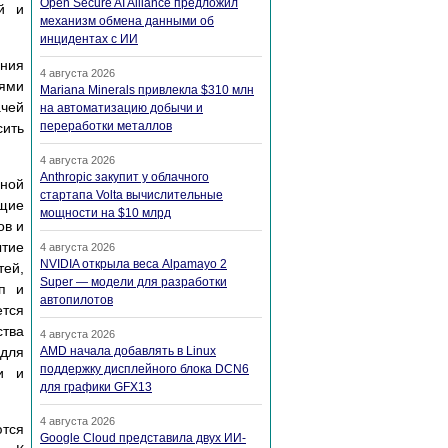
Open Secure AI Alliance предложил
й и
механизм обмена данными об
инцидентах с ИИ
ения
4 августа 2026
иями
Mariana Minerals привлекла $310 млн
ачей
на автоматизацию добычи и
переработки металлов
сить
4 августа 2026
Anthropic закупит у облачного
нной
стартапа Volta вычислительные
щие
мощности на $10 млрд
ов и
ытие
4 августа 2026
NVIDIA открыла веса Alpamayo 2
ей,
Super — модели для разработки
пп и
автопилотов
ется
тва
4 августа 2026
 для
AMD начала добавлять в Linux
поддержку дисплейного блока DCN6
и и
для графики GFX13
4 августа 2026
ются
Google Cloud представила двух ИИ-