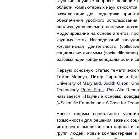
глубокие научные вопросы, решение к
области компьютерных наук относятс
визуализации для поддержки принят
обеспечения удобного использования
анализа, управляемого данными, позво
моделирование на основе агентов, про
крупных сетях. Исследований заслужива
коллективная деятельность (collectiv
социальные дилеммы (social dilemmas)
базовых идей конфиденциальности и с
Первую основную статью тематическог
Томас Мелоун, Питер Пиролли и Дж
University of Maryland,
Judith Olson
, Uni
Technology,
Peter Pirolli
, Palo Alto Rese
называется «Научные основы: доводы
(«Scientific Foundations: A Case for Tech
Новые формы социального участия
возможности для решения важных соци
интеллекта американского народа и 
групп людей, новые компьютерные и