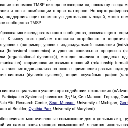
вание «геномов» TMSP никогда не завершится, поскольку всегда м
вания и новые комбинации старых паттернов. Но картографиров
ем, поддерживающих совместную деятельность людей, может по
ское сообщество TMSP.
образованию исследовательского сообщества, развивающего теор
ю. К числу этих проблем относятся потребность в теоретиче
 уровнях (например, уровнях индивидуальной психологии (indivi
ки (behavioral economics) и уровнях социальных процессов (so
ки (organizational dynamics)), методов анализа в пределах од
unication), формирование взаимоотношений (relationship formati
)), а также методов анализа на основе применения разных подход
кие системы (dynamic systems), теория случайных графов (ra
 систем социального участия при содействии технологии» («Advan
al Participation Systems») являются Эд Чи, Син Мансон, Герхард Фи
 Palo Alto Research Center,
Sean Munson
, University of Michigan,
Ger
orado at Boulder,
Cynthia Parr
, University of Maryland).
беспечивает многочисленные возможности для отдельных лиц, гр
ой из самых впечатляющих возможностей является использов