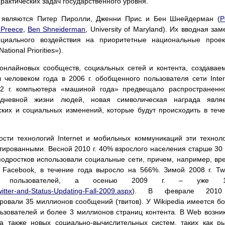
актических задач государственного уровня.
 являются Питер Пиролли, Дженни Прис и Бен Шнейдерман (
P
 Preece
,
Ben Shneiderman
, University of Maryland). Их вводная зам
оциального воздействия на приоритетные национальные прое
ational Priorities»).
онлайновых сообществ, социальных сетей и контента, создавае
человеком года в 2006 г. обобщенного пользователя сети Inter
82 г. компьютера «машиной года» предвещало распространенн
дневной жизни людей, новая символическая награда являе
ких и социальных изменений, которые будут происходить в теч
сти технологий Internet и мобильных коммуникаций эти технол
тированными. Весной 2010 г. 40% взрослого населения старше 30 
дростков использовали социальные сети, причем, например, вр
Facebook, в течение года выросло на 566%. Зимой 2008 г. Twi
ных пользователей, а осенью 2009 г. – уже 
itter-and-Status-Updating-Fall-2009.aspx
). В феврале 2010
ировали 35 миллионов сообщений (твитов). У Wikipedia имеется б
ьзователей и более 3 миллионов страниц контента. В Web возни
а также новых социально-вычислительных систем, таких как р