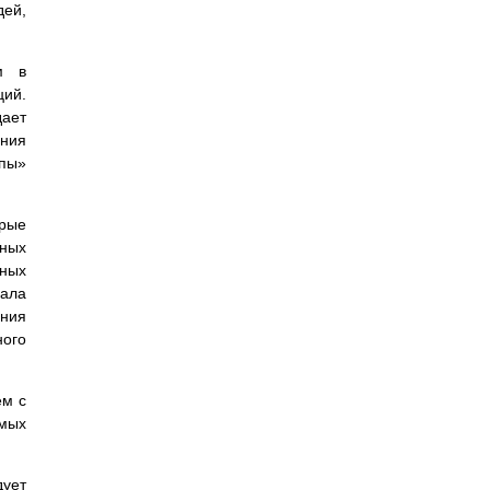
дей,
м в
ий.
дает
ения
лпы»
орые
ьных
нных
ала
ения
ного
ем с
емых
дует