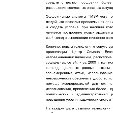
средств с целью поощрения более 
разрешения возможных опасных ситуац
Эффективные системы TMSP могут об
людей, что позволит привлечь к их пр
и создать условия, при наличии кот
является построение новых архитект
свой вклад в выполнение жизненно важ
Конечно, новым технологиям сопутств
организации Центр Симона Визен
человеконенавистнические, расистские
социальных сетей, и за 2009 г. их чи
конфиденциальных данных, отказы 
злонамеренные атаки, использовани
невозможность обеспечить удобство ис
помощь исследователей для смягче
использования, привлечения более шир
политических и административных р
повышения уровня надежности систем 
На каждом шаге развития технологии