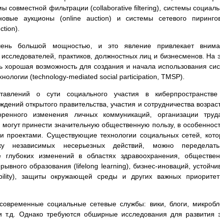
мы совместной фильтрации (collaborative filtering), системы социал
йновые аукционы (online auction) и системы сетевого пиринго
tion).
чень большой мощностью, и это явление привлекает внима
исследователей, практиков, должностных лиц и бизнесменов. На 
ь хорошая возможность для создания и начала использования си
ологии (technology-mediated social participation, TMSP).
авлений о сути социального участия в киберпространстве
дений открытого правительства, участия и сотрудничества возрас
оренного изменения личных коммуникаций, организации труд
огут принести значительную общественную пользу, в особенност
и проектами. Существующие технологии социальных сетей, кот
ку независимых несерьезных действий, можно переделат
е глубоких изменений в областях здравоохранения, обществе
рывного образования (lifelong learning), бизнес-иноваций, устойчи
nability), защиты окружающей среды и других важных приорите
современные социальные сетевые службы: вики, блоги, микробл
и т.д. Однако требуются обширные исследования для развития 