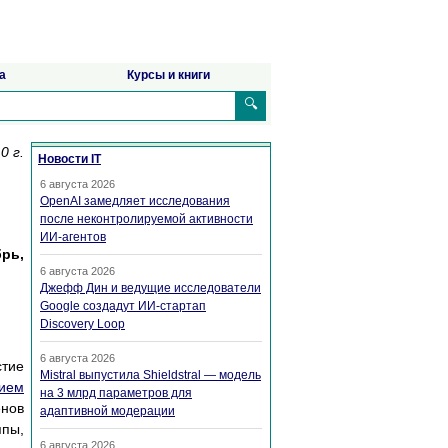
а
Курсы и книги
🔍
0 г.
Новости IT
6 августа 2026
OpenAI замедляет исследования
после неконтролируемой активности
ИИ-агентов
брь,
6 августа 2026
Джефф Дин и ведущие исследователи
Google создадут ИИ-стартап
Discovery Loop
6 августа 2026
стие
Mistral выпустила Shieldstral — модель
нием
на 3 млрд параметров для
енов
адаптивной модерации
пы,
6 августа 2026