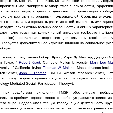
оторых сильно влияет на использование этой технологии людьм
я проблемы масштабируемых алгоритмов анализа сетей, эффекти
ия решений модераторами и действий по организации сообще
 систем разными категориями пользователей. Средства визуаль
лят отслеживать и оценивать развитие сетей, выполнять имитацио
изводить поиск отличительных особенностей и общих характерист
ют такие темы, как коллективный интеллект (collective intelligen
e action), социальная творческая деятельность (social creativi
. Требуется дополнительное изучение влияния на социальное уча
вободы.
о номера представили Роберт Краут, Мэри Лу Мейхер, Джудит Ол
он Томас (
Robert Kraut
, Carnegie Mellon University,
Mary Lou Ma
versity of California, Irvine,
Thomas W. Malone
, Massachusetts Institut
arch Center,
John C. Thomas
, IBM T.J. Watson Research Center). Ст
 в пользу теории социального участия при содействии техноло
nology-Mediated Social- Participation Theory»).
 при содействии технологии (TMSP) обеспечивают небыва
альных проблем, одновременно способствуя развитию коллектив
всего мира. Поддерживая тесную координацию деятельности кру
 коммуникационные технологии позволяет по-новому решать с