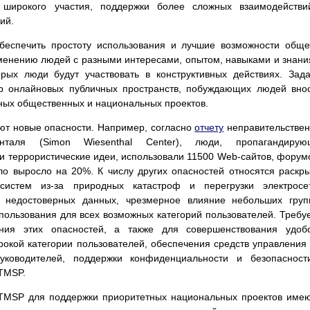
широкого участия, поддержки более сложных взаимодействи
ий.
еспечить простоту использования и лучшие возможности общ
именению людей с разными интересами, опытом, навыками и знан
орых люди будут участвовать в конструктивных действиях. Зад
ур онлайновых публичных пространств, побуждающих людей вно
ных общественных и национальных проектов.
уют новые опасности. Например, согласно
отчету
неправительстве
таля (Simon Wiesenthal Center), люди, пропагандирую
 и террористические идеи, использовали 11500 Web-сайтов, форум
сло выросло на 20%. К числу других опасностей относятся раскр
систем из-за природных катастроф и перегрузки электросет
е недостоверных данных, чрезмерное влияние небольших гру
пользования для всех возможных категорий пользователей. Требу
ния этих опасностей, а также для совершенствования удобс
окой категории пользователей, обеспечения средств управления
уководителей, поддержки конфиденциальности и безопасност
TMSP.
 TMSP для поддержки приоритетных национальных проектов име