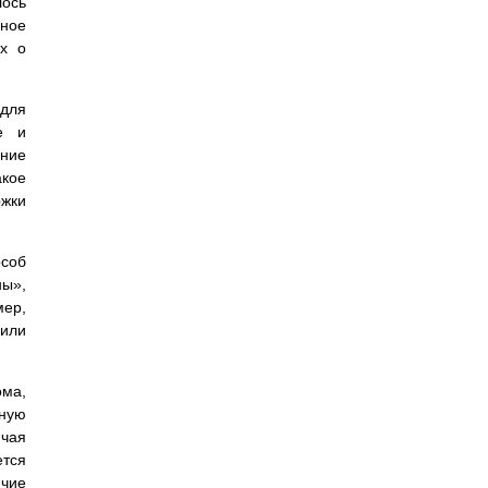
лось
шное
ых о
 для
е и
ание
акое
жки
соб
ны»,
мер,
 или
ома,
лную
ючая
ется
ичие