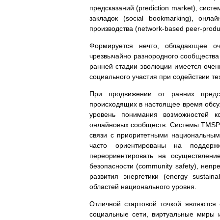
предсказаний (prediction market), систе
закладок (social bookmarking), онла
производства (network-based peer-produc
Формируется нечто, обладающее о
чрезвычайно разнородного сообщества 
ранней стадии эволюции имеется очен
социального участия при содействии техн
При продвижении от ранних предст
происходящих в настоящее время обсуж
уровень понимания возможностей к
онлайновых сообществ. Системы TMSP м
связи с приоритетными национальным
часто ориентированы на поддерж
переориентировать на осуществлени
безопасности (community safety), непре
развития энергетики (energy sustai
областей национального уровня.
Отличной стартовой точкой являются 
социальные сети, виртуальные миры 