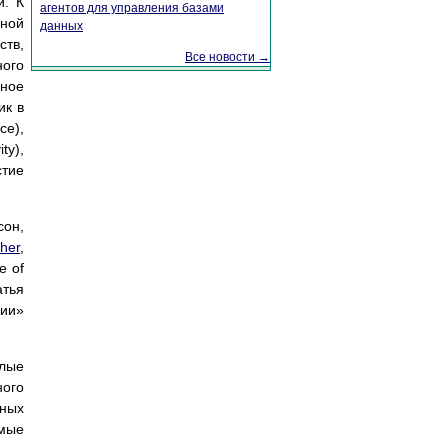
и. К
агентов для управления базами
вной
данных
ств,
Все новости →
ного
нное
ик в
ce),
ty),
стие
сон,
her
,
e of
атья
гии»
лые
ного
пных
амые