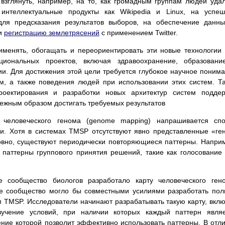
взглянуть, например, на то, как громадным группам людей уда
интеллектуальные продукты как Wikipedia и Linux, на успе
ля предсказания результатов выборов, на обеспечение данн
и
регистрацию землетрясений
с применением Twitter.
именять, обогащать и переориентировать эти новые технологии
циональных проектов, включая здравоохранение, образовани
и. Для достижения этой цели требуется глубокое научное поним
, а также поведения людей при использовании этих систем. Т
оектирования и разработки новых архитектур систем поддер
ежным образом достигать требуемых результатов
 человеческого генома (genome mapping) напрашивается спо
и. Хотя в системах TMSP отсутствуют явно представленные «ге
ловно, существуют периодически повторяющиеся паттерны. Напри
 паттерны группового принятия решений, такие как голосование
е сообщество биологов разработало карту человеческого ген
е сообщество могло бы совместными усилиями разработать по
м TMSP. Исследователи начинают разрабатывать такую карту, вкл
зучение условий, при наличии которых каждый паттерн явля
ние которой позволит эффективно использовать паттерны. В отл