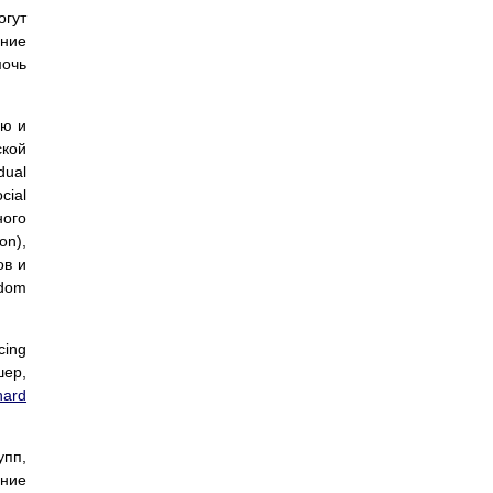
огут
ание
мочь
ию и
ской
dual
cial
ного
on),
ов и
ndom
cing
шер,
hard
упп,
ание