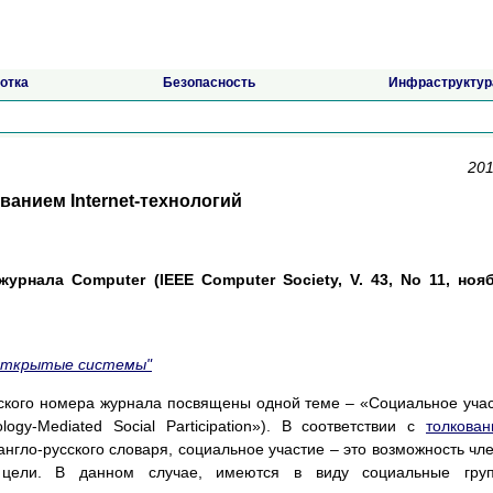
отка
Безопасность
Инфраструктур
201
анием Internet-технологий
урнала Computer (IEEE Computer Society, V. 43, No 11, ноя
Открытые системы"
ьского номера журнала посвящены одной теме – «Социальное уча
ogy-Mediated Social Participation»). В соответствии с
толкова
нгло-русского словаря, социальное участие – это возможность чл
 цели. В данном случае, имеются в виду социальные груп