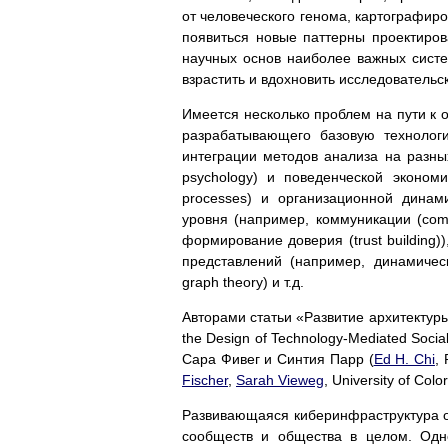
от человеческого генома, картографиро
появиться новые паттерны проектиро
научных основ наиболее важных сист
взрастить и вдохновить исследователь
Имеется несколько проблем на пути к 
разрабатывающего базовую технологи
интеграции методов анализа на разных
psychology) и поведенческой экономи
processes) и организационной динами
уровня (например, коммуникации (comm
формирование доверия (trust building
представлений (например, динамичес
graph theory) и т.д.
Авторами статьи «Развитие архитектуры
the Design of Technology-Mediated Soci
Сара Фивег и Синтия Парр (
Ed H. Chi
,
Fischer
,
Sarah Vieweg
, University of Col
Развивающаяся киберинфраструктура о
сообществ и общества в целом. Одн