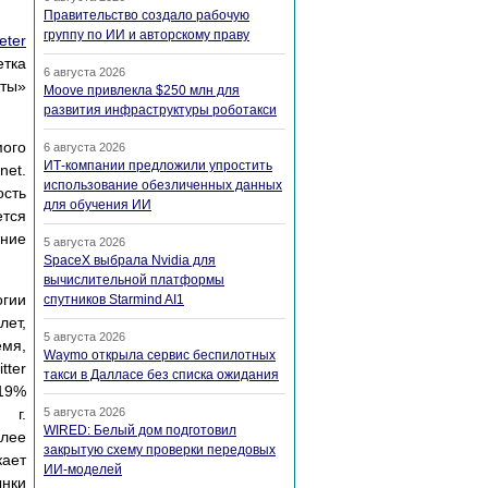
Правительство создало рабочую
группу по ИИ и авторскому праву
eter
етка
6 августа 2026
кты»
Moove привлекла $250 млн для
развития инфраструктуры роботакси
мого
6 августа 2026
ИТ-компании предложили упростить
net.
использование обезличенных данных
ость
для обучения ИИ
тся
ение
5 августа 2026
SpaceX выбрала Nvidia для
вычислительной платформы
огии
спутников Starmind AI1
лет,
5 августа 2026
емя,
Waymo открыла сервис беспилотных
tter
такси в Далласе без списка ожидания
19%
 г.
5 августа 2026
WIRED: Белый дом подготовил
олее
закрытую схему проверки передовых
кает
ИИ-моделей
ынки