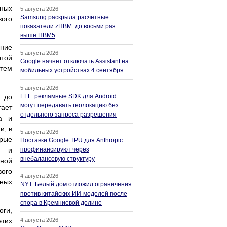
ьных
5 августа 2026
Samsung раскрыла расчётные
вого
показатели zHBM: до восьми раз
выше HBM5
ние
5 августа 2026
этой
Google начнет отключать Assistant на
стем
мобильных устройствах 4 сентября
5 августа 2026
 до
EFF: рекламные SDK для Android
могут передавать геолокацию без
тает
отдельного запроса разрешения
а и
и, в
5 августа 2026
орые
Поставки Google TPU для Anthropic
ь и
профинансируют через
внебалансовую структуру
нной
вого
4 августа 2026
тных
NYT: Белый дом отложил ограничения
против китайских ИИ-моделей после
спора в Кремниевой долине
оги,
этих
4 августа 2026