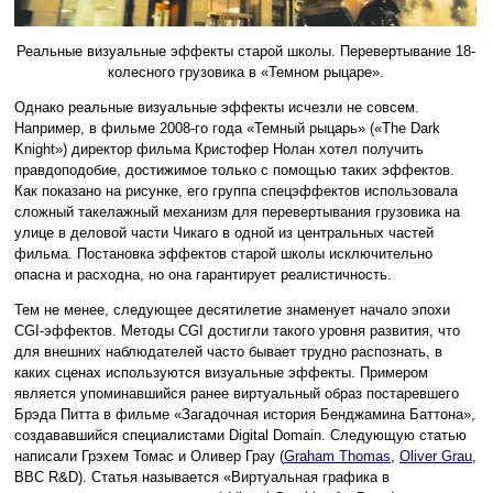
Реальные визуальные эффекты старой школы. Перевертывание 18-
колесного грузовика в «Темном рыцаре».
Однако реальные визуальные эффекты исчезли не совсем.
Например, в фильме 2008-го года «Темный рыцарь» («The Dark
Knight») директор фильма Кристофер Нолан хотел получить
правдоподобие, достижимое только с помощью таких эффектов.
Как показано на рисунке, его группа спецэффектов использовала
сложный такелажный механизм для перевертывания грузовика на
улице в деловой части Чикаго в одной из центральных частей
фильма. Постановка эффектов старой школы исключительно
опасна и расходна, но она гарантирует реалистичность.
Тем не менее, следующее десятилетие знаменует начало эпохи
CGI-эффектов. Методы CGI достигли такого уровня развития, что
для внешних наблюдателей часто бывает трудно распознать, в
каких сценах используются визуальные эффекты. Примером
является упоминавшийся ранее виртуальный образ постаревшего
Брэда Питта в фильме «Загадочная история Бенджамина Баттона»,
создававшийся специалистами Digital Domain. Следующую статью
написали Грэхем Томас и Оливер Грау (
Graham Thomas
,
Oliver Grau
,
BBC R&D). Статья называется «Виртуальная графика в