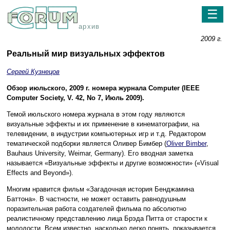
☰
архив
2009 г.
Реальный мир визуальных эффектов
Сергей Кузнецов
Обзор июльского, 2009 г. номера журнала Computer (IEEE
Computer Society, V. 42, No 7, Июль 2009).
Темой июльского номера журнала в этом году являются
визуальные эффекты и их применение в кинематографии, на
телевидении, в индустрии компьютерных игр и т.д. Редактором
тематической подборки является Оливер Бимбер (
Oliver Bimber
,
Bauhaus University, Weimar, Germany). Его вводная заметка
называется «Визуальные эффекты и другие возможности» («Visual
Effects and Beyond»).
Многим нравится фильм «Загадочная история Бенджамина
Баттона». В частности, не может оставить равнодушным
поразительная работа создателей фильма по абсолютно
реалистичному представлению лица Брэда Питта от старости к
молодости. Всем известно, насколько легко понять, показывается