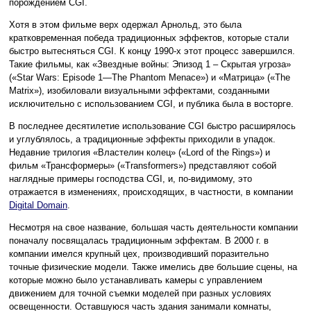
порождением CGI.
Хотя в этом фильме верх одержал Арнольд, это была
кратковременная победа традиционных эффектов, которые стали
быстро вытесняться CGI. К концу 1990-х этот процесс завершился.
Такие фильмы, как «Звездные войны: Эпизод 1 – Скрытая угроза»
(«Star Wars: Episode 1—The Phantom Menace») и «Матрица» («The
Matrix»), изобиловали визуальными эффектами, созданными
исключительно с использованием CGI, и публика была в восторге.
В последнее десятилетие использование CGI быстро расширялось
и углублялось, а традиционные эффекты приходили в упадок.
Недавние трилогия «Властелин колец» («Lord of the Rings») и
фильм «Трансформеры» («Transformers») представляют собой
наглядные примеры господства CGI, и, по-видимому, это
отражается в изменениях, происходящих, в частности, в компании
Digital Domain
.
Несмотря на свое название, большая часть деятельности компании
поначалу посвящалась традиционным эффектам. В 2000 г. в
компании имелся крупный цех, производивший поразительно
точные физические модели. Также имелись две большие сцены, на
которые можно было устанавливать камеры с управлением
движением для точной съемки моделей при разных условиях
освещенности. Оставшуюся часть здания занимали комнаты,