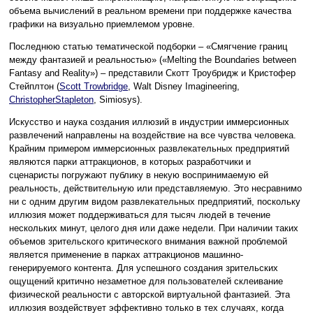
объема вычислений в реальном времени при поддержке качества
графики на визуально приемлемом уровне.
Последнюю статью тематической подборки – «Смягчение границ
между фантазией и реальностью» («Melting the Boundaries between
Fantasy and Reality») – представили Скотт Троубридж и Кристофер
Стейплтон (
Scott Trowbridge
, Walt Disney Imagineering,
ChristopherStapleton
, Simiosys).
Искусство и наука создания иллюзий в индустрии иммерсионных
развлечений направлены на воздействие на все чувства человека.
Крайним примером иммерсионных развлекательных предприятий
являются парки аттракционов, в которых разработчики и
сценаристы погружают публику в некую воспринимаемую ей
реальность, действительную или представляемую. Это несравнимо
ни с одним другим видом развлекательных предприятий, поскольку
иллюзия может поддерживаться для тысяч людей в течение
нескольких минут, целого дня или даже недели. При наличии таких
объемов зрительского критического внимания важной проблемой
является применение в парках аттракционов машинно-
генерируемого контента. Для успешного создания зрительских
ощущений критично незаметное для пользователей склеивание
физической реальности с авторской виртуальной фантазией. Эта
иллюзия воздействует эффективно только в тех случаях, когда