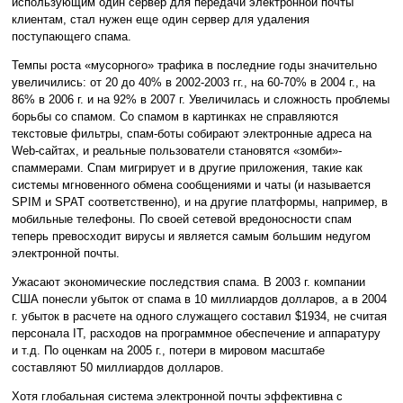
использующим один сервер для передачи электронной почты
клиентам, стал нужен еще один сервер для удаления
поступающего спама.
Темпы роста «мусорного» трафика в последние годы значительно
увеличились: от 20 до 40% в 2002-2003 гг., на 60-70% в 2004 г., на
86% в 2006 г. и на 92% в 2007 г. Увеличилась и сложность проблемы
борьбы со спамом. Со спамом в картинках не справляются
текстовые фильтры, спам-боты собирают электронные адреса на
Web-сайтах, и реальные пользователи становятся «зомби»-
спаммерами. Спам мигрирует и в другие приложения, такие как
системы мгновенного обмена сообщениями и чаты (и называется
SPIM и SPAT соответственно), и на другие платформы, например, в
мобильные телефоны. По своей сетевой вредоносности спам
теперь превосходит вирусы и является самым большим недугом
электронной почты.
Ужасают экономические последствия спама. В 2003 г. компании
США понесли убыток от спама в 10 миллиардов долларов, а в 2004
г. убыток в расчете на одного служащего составил $1934, не считая
персонала IT, расходов на программное обеспечение и аппаратуру
и т.д. По оценкам на 2005 г., потери в мировом масштабе
составляют 50 миллиардов долларов.
Хотя глобальная система электронной почты эффективна с