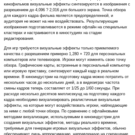
кинофильмов визуальные эффекты синтезируются в изображения с
разрешением до 4,096 ? 2,016 для большого экрана. Точка обзора
для каждого кадра фильма является предопределенной, и
аудитория не может на нее воздействовать. Результирующие
изображения подготавливаются в режиме офлайн на специальных
кластерах и настраиваются в киностудиях на стадии
редактирования.
Для игр требуются визуальные эффекты только приемлемого
качества с разрешением примерно 1,280 × 720 для персональных
компьютеров или телевизоров. Игроки могут изменять свою точку
обзора. Графические карты, встроенные в персональный компьютер
или игровую приставку, синтезируют каждый кадр в реальном
времени. В киноиндустрии на подготовку кадра можно потратить от
нескольких часов до нескольких дней, а в видеоиграх частота
смены кадров теперь составляет от 1/25 до 1/60 секунды. При
расходе несколько десятков миллисекунд на подготовку каждого
кадра необходимо визуализировать реалистичные визуальные
эффекты, на которые могут воздействовать игроки, наблюдающие
за ними с любой точки обзора. По сравнению с офлайновыми
методами визуализации, используемыми в киноиндустрии для
создания визуальных эффектов, методы реального времени,
требуемые для генерации игровых визуальных эффектов, обычно
обеспечивают лишь аппроксимацию, направленную на сокращение