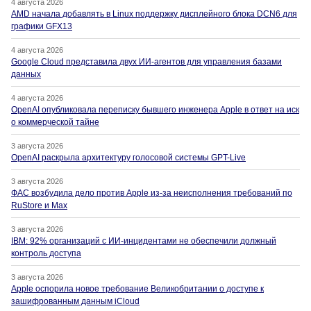
4 августа 2026
AMD начала добавлять в Linux поддержку дисплейного блока DCN6 для
графики GFX13
4 августа 2026
Google Cloud представила двух ИИ-агентов для управления базами
данных
4 августа 2026
OpenAI опубликовала переписку бывшего инженера Apple в ответ на иск
о коммерческой тайне
3 августа 2026
OpenAI раскрыла архитектуру голосовой системы GPT-Live
3 августа 2026
ФАС возбудила дело против Apple из-за неисполнения требований по
RuStore и Max
3 августа 2026
IBM: 92% организаций с ИИ-инцидентами не обеспечили должный
контроль доступа
3 августа 2026
Apple оспорила новое требование Великобритании о доступе к
зашифрованным данным iCloud