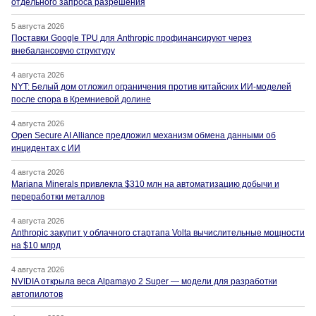
отдельного запроса разрешения
5 августа 2026
Поставки Google TPU для Anthropic профинансируют через
внебалансовую структуру
4 августа 2026
NYT: Белый дом отложил ограничения против китайских ИИ-моделей
после спора в Кремниевой долине
4 августа 2026
Open Secure AI Alliance предложил механизм обмена данными об
инцидентах с ИИ
4 августа 2026
Mariana Minerals привлекла $310 млн на автоматизацию добычи и
переработки металлов
4 августа 2026
Anthropic закупит у облачного стартапа Volta вычислительные мощности
на $10 млрд
4 августа 2026
NVIDIA открыла веса Alpamayo 2 Super — модели для разработки
автопилотов