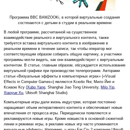
Программа BBC BAMZOOKi, в которой виртуальные создания
состязаются с детьми в студии в реальном времени
В любой программе, рассчитанной на существенное
взаимодействие реального и виртуального контента, также
требуется вставка виртуального контента в изображение в
реальном времени в течение записи, так чтобы оператор мог
соответствующим образом собирать общую картинку, а участники
программы могли видеть, как они взаимодействуют с виртуальным
контентом. В статье, главным образом, обсуждается использование
виртуальной графики при производстве телепрограмм. Авторами
статьи «Визуальные эффекты в компьютерных играх» («Visual
Effects in Computer Games») являются Ксюбо Янг, Мило Йип и
Ксиаою Ксу (
Xubo Yang
, Shanghai Jiao Tong University,
Milo Yip
,
Xiaoyue Xu
, Ubisoft Shanghai Studio).
Компьютерные игры дали жизнь индустрии, которая постоянно
наращивает объем интерактивного контента и обеспечивает новые
впечатления от процесса игры. Периодически появляются и
рекламируются новые игры. Кроме новшеств в основной сюжетной
линии и режимах игры, в рекламе новых игр часто упоминаются
визуальные эффекты. Например, у игры Far Cry 2 компании Ubisoft