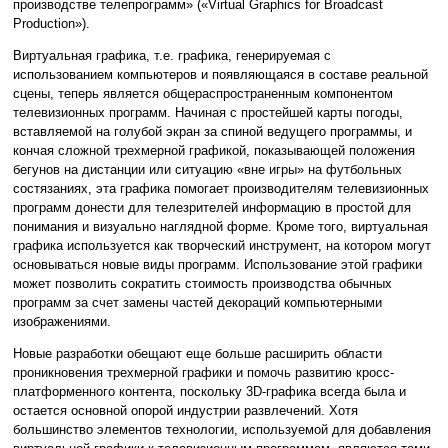
производстве телепрограмм» («Virtual Graphics for Broadcast
Production»).
Виртуальная графика, т.е. графика, генерируемая с
использованием компьютеров и появляющаяся в составе реальной
сцены, теперь является общераспространенным компонентом
телевизионных программ. Начиная с простейшей карты погоды,
вставляемой на голубой экран за спиной ведущего программы, и
кончая сложной трехмерной графикой, показывающей положения
бегунов на дистанции или ситуацию «вне игры» на футбольных
состязаниях, эта графика помогает производителям телевизионных
программ донести для телезрителей информацию в простой для
понимания и визуально наглядной форме. Кроме того, виртуальная
графика используется как творческий инструмент, на котором могут
основываться новые виды программ. Использование этой графики
может позволить сократить стоимость производства обычных
программ за счет замены частей декораций компьютерными
изображениями.
Новые разработки обещают еще больше расширить области
проникновения трехмерной графики и помочь развитию кросс-
платформенного контента, поскольку 3D-графика всегда была и
остается основной опорой индустрии развлечений. Хотя
большинство элементов технологии, используемой для добавления