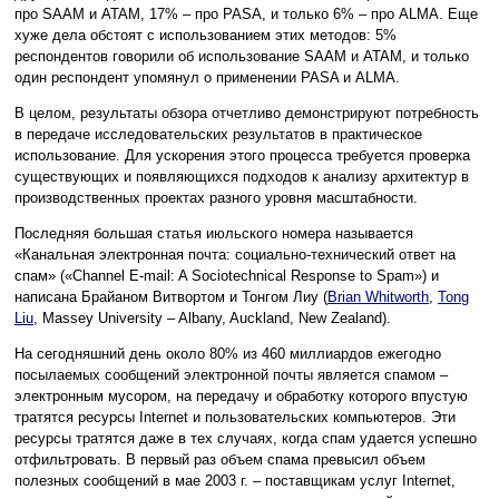
про SAAM и ATAM, 17% – про PASA, и только 6% – про ALMA. Еще
хуже дела обстоят с использованием этих методов: 5%
респондентов говорили об использование SAAM и ATAM, и только
один респондент упомянул о применении PASA и ALMA.
В целом, результаты обзора отчетливо демонстрируют потребность
в передаче исследовательских результатов в практическое
использование. Для ускорения этого процесса требуется проверка
существующих и появляющихся подходов к анализу архитектур в
производственных проектах разного уровня масштабности.
Последняя большая статья июльского номера называется
«Канальная электронная почта: социально-технический ответ на
спам» («Channel E-mail: A Sociotechnical Response to Spam») и
написана Брайаном Витвортом и Тонгом Лиу (
Brian Whitworth
,
Tong
Liu
, Massey University – Albany, Auckland, New Zealand).
На сегодняшний день около 80% из 460 миллиардов ежегодно
посылаемых сообщений электронной почты является спамом –
электронным мусором, на передачу и обработку которого впустую
тратятся ресурсы Internet и пользовательских компьютеров. Эти
ресурсы тратятся даже в тех случаях, когда спам удается успешно
отфильтровать. В первый раз объем спама превысил объем
полезных сообщений в мае 2003 г. – поставщикам услуг Internet,