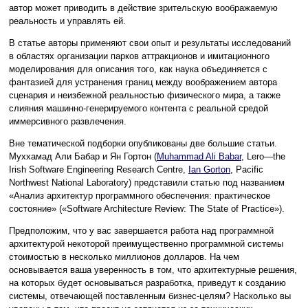
автор может приводить в действие зрительскую воображаемую
реальность и управлять ей.
В статье авторы применяют свои опыт и результаты исследований
в областях организации парков аттракционов и имитационного
моделирования для описания того, как наука объединяется с
фантазией для устранения границ между воображением автора
сценария и неизбежной реальностью физического мира, а также
слияния машинно-генерируемого контента с реальной средой
иммерсивного развлечения.
Вне тематической подборки опубликованы две большие статьи.
Муххамад Али Бабар и Ян Гортон (
Muhammad Ali Babar
, Lero—the
Irish Software Engineering Research Centre,
Ian Gorton
, Pacific
Northwest National Laboratory) представили статью под названием
«Анализ архитектур программного обеспечения: практическое
состояние» («Software Architecture Review: The State of Practice»).
Предположим, что у вас завершается работа над программной
архитектурой некоторой преимущественно программной системы
стоимостью в несколько миллионов долларов. На чем
основывается ваша уверенность в том, что архитектурные решения,
на которых будет основываться разработка, приведут к созданию
системы, отвечающей поставленным бизнес-целям? Насколько вы