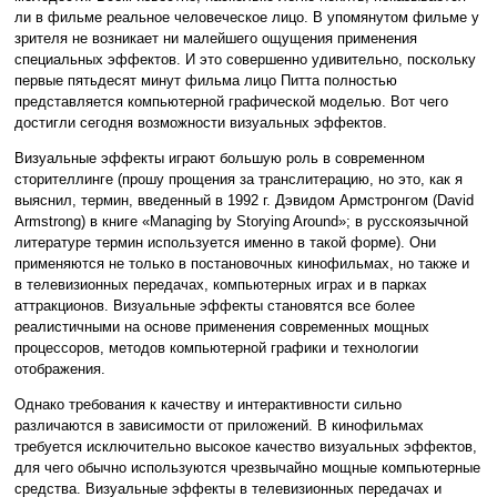
ли в фильме реальное человеческое лицо. В упомянутом фильме у
зрителя не возникает ни малейшего ощущения применения
специальных эффектов. И это совершенно удивительно, поскольку
первые пятьдесят минут фильма лицо Питта полностью
представляется компьютерной графической моделью. Вот чего
достигли сегодня возможности визуальных эффектов.
Визуальные эффекты играют большую роль в современном
сторителлинге (прошу прощения за транслитерацию, но это, как я
выяснил, термин, введенный в 1992 г. Дэвидом Армстронгом (David
Armstrong) в книге «Managing by Storying Around»; в русскоязычной
литературе термин используется именно в такой форме). Они
применяются не только в постановочных кинофильмах, но также и
в телевизионных передачах, компьютерных играх и в парках
аттракционов. Визуальные эффекты становятся все более
реалистичными на основе применения современных мощных
процессоров, методов компьютерной графики и технологии
отображения.
Однако требования к качеству и интерактивности сильно
различаются в зависимости от приложений. В кинофильмах
требуется исключительно высокое качество визуальных эффектов,
для чего обычно используются чрезвычайно мощные компьютерные
средства. Визуальные эффекты в телевизионных передачах и