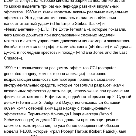
Если взглянуть на историю кинематографии за последние 30 лет,
то можно выделить три разных периода развития визуальных
эффектов. 1980-е гг. были «золотым веком» реальных визуальных
эффектов. Это десятилетие началось с фильмов «Империя
наносит ответный удар» («The Empire Strikes Back») и
«Инопланетянин» («E.T.: The Extra-Terrestrial»), которые показали,
чего можно добиться при использовании сложных моделей,
макетов и систем управления движением кинокамер, и закончилось
блокбастерами со спецэффектами «Бэтмен» («Batman») и «Индиана
Джонс и последний крестовый поход» («Indiana Jones and the Last
Crusade»).
1990-е гг. ознаменовали расцветом эффектов CGI (computer-
generated imagery, компьютерная анимация): постоянно
возрастающая мощность компьютеров привела к созданию
инструментальных средств, которые позволили разработчиками
визуальных эффектов делать вещи, невозможные при применении
физических методов. В фильмах, подобных «Терминатор 2: Судный
день» («Terminator 2: Judgment Day»), использовался большой
объем компьютерной анимации наряду с традиционными
эффектами. Терминатор Арнольда Шварценеггера (Arnold
Schwarzenegger) модели 101 создавался при помощи грима и
сложного макетирования, но уже более совершенный образец
модели T-1000, который играл Роберт Патрик (Robert Patrick), был