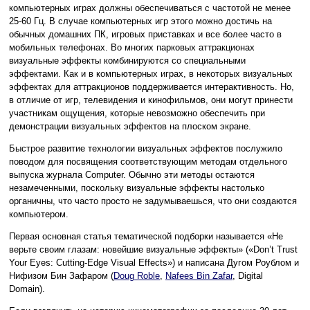
компьютерных играх должны обеспечиваться с частотой не менее
25-60 Гц. В случае компьютерных игр этого можно достичь на
обычных домашних ПК, игровых приставках и все более часто в
мобильных телефонах. Во многих парковых аттракционах
визуальные эффекты комбинируются со специальными
эффектами. Как и в компьютерных играх, в некоторых визуальных
эффектах для аттракционов поддерживается интерактивность. Но,
в отличие от игр, телевидения и кинофильмов, они могут принести
участникам ощущения, которые невозможно обеспечить при
демонстрации визуальных эффектов на плоском экране.
Быстрое развитие технологии визуальных эффектов послужило
поводом для посвящения соответствующим методам отдельного
выпуска журнала Computer. Обычно эти методы остаются
незамеченными, поскольку визуальные эффекты настолько
органичны, что часто просто не задумываешься, что они создаются
компьютером.
Первая основная статья тематической подборки называется «Не
верьте своим глазам: новейшие визуальные эффекты» («Don’t Trust
Your Eyes: Cutting-Edge Visual Effects») и написана Дугом Роублом и
Нифизом Бин Зафаром (
Doug Roble
,
Nafees Bin Zafar
, Digital
Domain).