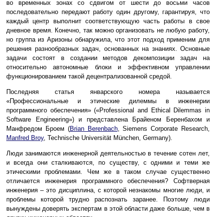
во временных зонах со сдвигом от шести до восьми часов
последовательно передают работу один другому, гарантируя, что
каждый центр выполнит соответствующую часть работы в свое
дневное время. Конечно, так можно организовать не любую работу,
но группа из Аризоны обнаружила, что этот подход применим для
решения разнообразных задач, основанных на знаниях. Основные
задачи состоят в создании методов декомпозиции задач на
относительно автономные блоки и эффективном управлении
функционированием такой децентрализованной средой.
Последняя статья январского номера называется
«Профессиональные и этические дилеммы в инженерии
программного обеспечения» («Professional and Ethical Dilemmas in
Software Engineering») и представлена Брайеном Беренбахом и
Манфредом Броем (
Brian Berenbach
, Siemens Corporate Research,
Manfred Broy
, Technische Universität München, Germany).
Люди занимаются инженерной деятельностью в течение сотен лет,
и всегда они сталкиваются, по существу, с одними и теми же
этическими проблемами. Чем же в таком случае существенно
отличается инженерия программного обеспечения? Софтверная
инженерия – это дисциплина, с которой незнакомы многие люди, и
проблемы которой трудно распознать заранее. Поэтому люди
вынуждены доверять экспертам в этой области даже больше, чем в