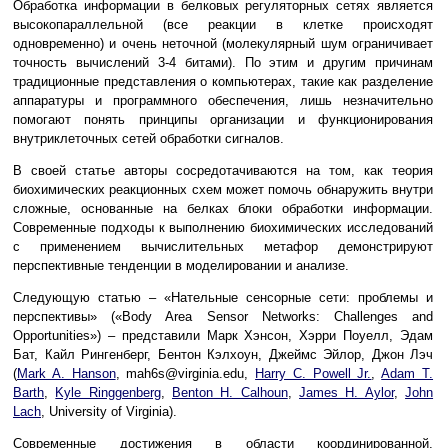
Обработка информации в белковых регуляторных сетях является
высокопараллельной (все реакции в клетке происходят
одновременно) и очень неточной (молекулярный шум ограничивает
точность вычислений 3-4 битами). По этим и другим причинам
традиционные представления о компьютерах, такие как разделение
аппаратуры и программного обеспечения, лишь незначительно
помогают понять принципы организации и функционирования
внутриклеточных сетей обработки сигналов.
В своей статье авторы сосредотачиваются на том, как теория
биохимических реакционных схем может помочь обнаружить внутри
сложные, основанные на белках блоки обработки информации.
Современные подходы к выполнению биохимических исследований
с применением вычислительных метафор демонстрируют
перспективные тенденции в моделировании и анализе.
Следующую статью – «Нательные сенсорные сети: проблемы и
перспективы» («Body Area Sensor Networks: Challenges and
Opportunities») – представили Марк Хэнсон, Хэрри Поуелл, Эдам
Бат, Кайл Рингенберг, Бентон Кэлхоун, Джеймс Эйлор, Джон Лэч
(
Mark A. Hanson
, mah6s@virginia.edu,
Harry C. Powell Jr.
,
Adam T.
Barth
,
Kyle Ringgenberg
,
Benton H. Calhoun
,
James H. Aylor
,
John
Lach
, University of Virginia).
Современные достижения в области координированной,