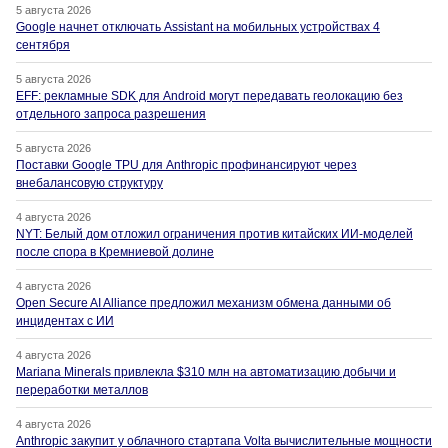
5 августа 2026
Google начнет отключать Assistant на мобильных устройствах 4
сентября
5 августа 2026
EFF: рекламные SDK для Android могут передавать геолокацию без
отдельного запроса разрешения
5 августа 2026
Поставки Google TPU для Anthropic профинансируют через
внебалансовую структуру
4 августа 2026
NYT: Белый дом отложил ограничения против китайских ИИ-моделей
после спора в Кремниевой долине
4 августа 2026
Open Secure AI Alliance предложил механизм обмена данными об
инцидентах с ИИ
4 августа 2026
Mariana Minerals привлекла $310 млн на автоматизацию добычи и
переработки металлов
4 августа 2026
Anthropic закупит у облачного стартапа Volta вычислительные мощности