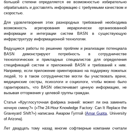
большой степени определяется ее возможностью избирательно
обрабатывать и доставлять информацию с требуемыми качеством и
скоростью.
Для удовлетворения этих разнородных требований необходима
возможность агрегирования иерархически организованной
информации и интеграции систем BASN в существующую
инфраструктуру информационной технологии.
Ведущиеся работы по решению проблем и реализации потенциала
BASN демонстрируют потребность в сотрудничестве
технологических и прикладных специалистов для определения
спецификаций систем и приложений BASN и требований к ним.
Например, если приложение ориентировано на поддержку пожилых
людей, то в таком сотрудничестве могли бы участвовать врачи,
медицинские сестры, психологи и социологи, чтобы можно было
гарантировать, что BASN обеспечивает ценную информацию, не
вызывая отторжения у целевой группы граждан.
Статья «Круглосуточная фабрика знаний: может ли она заменить
ночную смену?» («The 24-Hour Knowledge Factory: Can It Replace the
Graveyard Shift?») написана Амаром Гуптой (
Amar Gupta
, University
of Arizona).
Лет двадцать тому назад многие софтверные компании считали