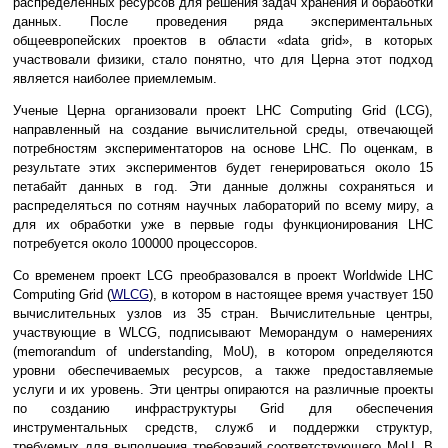
распределенных ресурсов для решения задач хранения и обработки
данных. После проведения ряда экспериментальных
общеевропейских проектов в области «data grid», в которых
участвовали физики, стало понятно, что для Церна этот подход
является наиболее приемлемым.
Ученые Церна организовали проект LHC Computing Grid (LCG),
направленный на создание вычислительной среды, отвечающей
потребностям экспериментаторов на основе LHC. По оценкам, в
результате этих экспериментов будет генерироваться около 15
петабайт данных в год. Эти данные должны сохраняться и
распределяться по сотням научных лабораторий по всему миру, а
для их обработки уже в первые годы функционирования LHC
потребуется около 100000 процессоров.
Со временем проект LCG преобразовался в проект Worldwide LHC
Computing Grid (
WLCG
), в котором в настоящее время участвует 150
вычислительных узлов из 35 стран. Вычислительные центры,
участвующие в WLCG, подписывают Меморандум о намерениях
(memorandum of understanding, MoU), в котором определяются
уровни обеспечиваемых ресурсов, а также предоставляемые
услуги и их уровень. Эти центры опираются на различные проекты
по созданию инфраструктуры Grid для обеспечения
инструментальных средств, служб и поддержки структур,
требуемых для выполнения требований соответствующего MoU. В