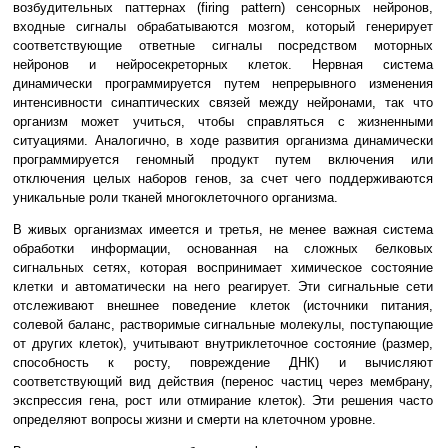
возбудительных паттернах (firing pattern) сенсорных нейронов,
входные сигналы обрабатываются мозгом, который генерирует
соответствующие ответные сигналы посредством моторных
нейронов и нейросекреторных клеток. Нервная система
динамически программируется путем непрерывного изменения
интенсивности синаптических связей между нейронами, так что
организм может учиться, чтобы справляться с жизненными
ситуациями. Аналогично, в ходе развития организма динамически
программируется геномный продукт путем включения или
отключения целых наборов генов, за счет чего поддерживаются
уникальные роли тканей многоклеточного организма.
В живых организмах имеется и третья, не менее важная система
обработки информации, основанная на сложных белковых
сигнальных сетях, которая воспринимает химическое состояние
клетки и автоматически на него реагирует. Эти сигнальные сети
отслеживают внешнее поведение клеток (источники питания,
солевой баланс, растворимые сигнальные молекулы, поступающие
от других клеток), учитывают внутриклеточное состояние (размер,
способность к росту, повреждение ДНК) и вычисляют
соответствующий вид действия (перенос частиц через мембрану,
экспрессия гена, рост или отмирание клеток). Эти решения часто
определяют вопросы жизни и смерти на клеточном уровне.