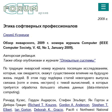
☰
архив
2009 г.
Этика софтверных профессионалов
Сергей Кузнецов
Обзор январского, 2009 г. номера журнала Computer (IEEE
Computer Society, V. 42, No 1, January 2009).
Авторская редакция.
Также обзор опубликован в журнале
"Открытые системы"
По традиции январский номер журнала посвящен исследованиям,
которые, как ожидается, окажут существенное влияние на будущую
жизнь людей. В этом году подборка статей новогоднего выпуска
связана (хотя и очень нестрого) с темой вычислений, в которых
требуется обработка большого объема данных (data-intensive
computing).
Ричард Кузес, Гордон Андерсон, Стефен Эльберт, Ян Гортон и
Дебора Грацио (
Richard T. Kouzes
,
Gordon A. Anderson
,
Stephen T.
Elbert
,
Ian Gorton
,
Deborah K. Gracio
, Pacifi c Northwest National