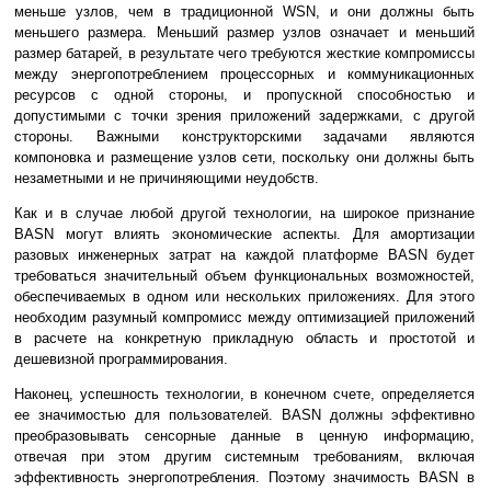
меньше узлов, чем в традиционной WSN, и они должны быть
меньшего размера. Меньший размер узлов означает и меньший
размер батарей, в результате чего требуются жесткие компромиссы
между энергопотреблением процессорных и коммуникационных
ресурсов с одной стороны, и пропускной способностью и
допустимыми с точки зрения приложений задержками, с другой
стороны. Важными конструкторскими задачами являются
компоновка и размещение узлов сети, поскольку они должны быть
незаметными и не причиняющими неудобств.
Как и в случае любой другой технологии, на широкое признание
BASN могут влиять экономические аспекты. Для амортизации
разовых инженерных затрат на каждой платформе BASN будет
требоваться значительный объем функциональных возможностей,
обеспечиваемых в одном или нескольких приложениях. Для этого
необходим разумный компромисс между оптимизацией приложений
в расчете на конкретную прикладную область и простотой и
дешевизной программирования.
Наконец, успешность технологии, в конечном счете, определяется
ее значимостью для пользователей. BASN должны эффективно
преобразовывать сенсорные данные в ценную информацию,
отвечая при этом другим системным требованиям, включая
эффективность энергопотребления. Поэтому значимость BASN в