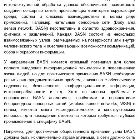
интеллектуальной обработки данных обеспечивают возможность
создания сенсорных сетей, производящих мониторинг окружающей
среды, систем и сложных взаимодействий в целом ряде
приложений. Например, нательные сенсорные сети (Body area
sensor network, BASN) перспективны в областях здравоохранения,
фитнеса и развлечений. Каждая BASN состоит из нескольких
взаимосвязанных узлов, размещаемых на поверхности или внутри
человеческого тела и обеспечивающих возможности коммуникаций,
сбора и обработки информации.
У направления BASN имеется огромный потенциал для более
полного внедрения информационной технологии в повседневную
жизнь людей, но для практического применения BASN необходимо
решить ряд фундаментальных проблем, связанных с обеспечением
надежности, безопасности, конфиденциальности информации,
интероперабельности и т.д. Хотя во многом проблемы и
перспективы BASN аналогичны проблемам и перспективам
беспроводных сенсорных сетей (wireless sensor networks, WSN) в
целом, имеется много исследовательских и конструкторских
вопросов, для нахождения ответов на которые требуется глубокое
проникновение в специфику BASN.
Например, для достижения общественного признания узлы BASN
должны быть исключительно атравматичными, в сети должно быть