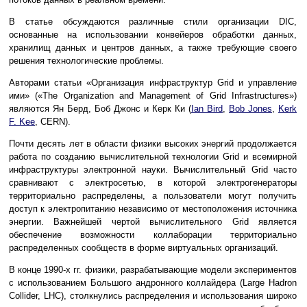
В статье обсуждаются различные стили организации DIC,
основанные на использовании конвейеров обработки данных,
хранилищ данных и центров данных, а также требующие своего
решения технологические проблемы.
Авторами статьи «Организация инфраструктур Grid и управление
ими» («The Organization and Management of Grid Infrastructures»)
являются Ян Берд, Боб Джонс и Керк Ки (
Ian Bird
,
Bob Jones
,
Kerk
F. Kee
, CERN).
Почти десять лет в области физики высоких энергий продолжается
работа по созданию вычислительной технологии Grid и всемирной
инфраструктуры электронной науки. Вычислительный Grid часто
сравнивают с электросетью, в которой электрогенераторы
территориально распределены, а пользователи могут получить
доступ к электропитанию независимо от местоположения источника
энергии. Важнейшей чертой вычислительного Grid является
обеспечение возможности коллаборации территориально
распределенных сообществ в форме виртуальных организаций.
В конце 1990-х гг. физики, разрабатывающие модели экспериментов
с использованием Большого андронного коллайдера (Large Hadron
Collider, LHC), столкнулись распределения и использования широко