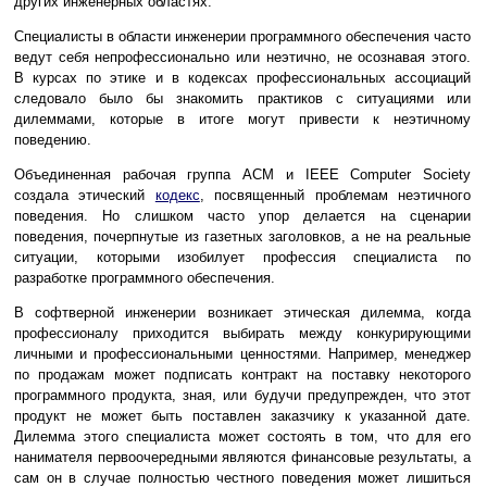
других инженерных областях.
Специалисты в области инженерии программного обеспечения часто
ведут себя непрофессионально или неэтично, не осознавая этого.
В курсах по этике и в кодексах профессиональных ассоциаций
следовало было бы знакомить практиков с ситуациями или
дилеммами, которые в итоге могут привести к неэтичному
поведению.
Объединенная рабочая группа ACM и IEEE Computer Society
создала этический
кодекс
, посвященный проблемам неэтичного
поведения. Но слишком часто упор делается на сценарии
поведения, почерпнутые из газетных заголовков, а не на реальные
ситуации, которыми изобилует профессия специалиста по
разработке программного обеспечения.
В софтверной инженерии возникает этическая дилемма, когда
профессионалу приходится выбирать между конкурирующими
личными и профессиональными ценностями. Например, менеджер
по продажам может подписать контракт на поставку некоторого
программного продукта, зная, или будучи предупрежден, что этот
продукт не может быть поставлен заказчику к указанной дате.
Дилемма этого специалиста может состоять в том, что для его
нанимателя первоочередными являются финансовые результаты, а
сам он в случае полностью честного поведения может лишиться