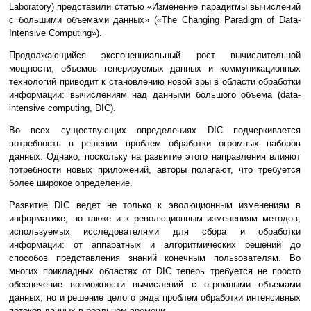
Laboratory) представили статью «Изменение парадигмы вычислений
с большими объемами данных» («The Changing Paradigm of Data-
Intensive Computing»).
Продолжающийся экспоненциальный рост вычислительной
мощности, объемов генерируемых данных и коммуникационных
технологий приводит к становлению новой эры в области обработки
информации: вычислениям над данными большого объема (data-
intensive computing, DIC).
Во всех существующих определениях DIC подчеркивается
потребность в решении проблем обработки огромных наборов
данных. Однако, поскольку на развитие этого направления влияют
потребности новых приложений, авторы полагают, что требуется
более широкое определение.
Развитие DIC ведет не только к эволюционным изменениям в
информатике, но также и к революционным изменениям методов,
используемых исследователями для сбора и обработки
информации: от аппаратных и алгоритмических решений до
способов представления знаний конечным пользователям. Во
многих прикладных областях от DIC теперь требуется не просто
обеспечение возможности вычислений с огромными объемами
данных, но и решение целого ряда проблем обработки интенсивных
потоков данных в реальном времени.