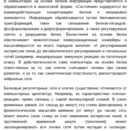
В компьютерах на основе белков информация представляется и
обрабатывается в аналоговой форме. «Состояния» кодируются во
взаимодействующих концентрациях белков и непрерывно
изменяются. Информация обрабатывается путем биохимических
трансформаций, таких как связывание белков-лигандов,
фосфорилирование и дефосфорилирование, а также регулируемые
синтез и разрушение белка. Вычисления на основе белка
обеспечивают межклеточные коммуникационные конвейеры и
масштабируются на много порядков величин: от регулирования
экспрессии генов до метаболического регулирования и сигнальных
сетей (например, инициирующих иммунную реакцию на патогенную
атаку). В действительности сами компьютеры на основе белка
ответственны за то, как клетки считывают геномы при своем
развитии, и за то, как синаптическая пластичность реконструирует
нейронные сети.
Белковые регуляторные сети в клетке существенно отличаются от
компьютерных архитектур. Например, их характеристики «сигнал-
реакция» прямо связаны с самой молекулярной схемой. В узких
временных рамках (от секунд до минут) эта схема фиксирована; в
физиологическом масштабе времени (от минут до часов) сеть
может менять свою схему за счет изменения экспрессии генов; в
протяженной временной шкале (поколения) может
эволюционировать вся логика сети путем мутации и селекции.