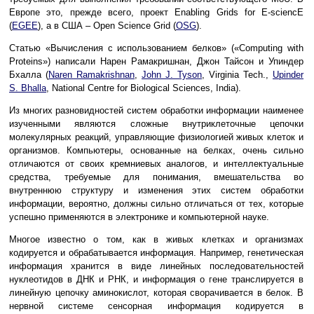
Европе это, прежде всего, проект Enabling Grids for E-sciencE
(
EGEE
), а в США – Open Science Grid (
OSG
).
Статью «Вычисления с использованием белков» («Computing with
Proteins») написали Нарен Рамакришнан, Джон Тайсон и Упиндер
Бхалла (
Naren Ramakrishnan
,
John J. Tyson
, Virginia Tech.,
Upinder
S. Bhalla
, National Centre for Biological Sciences, India).
Из многих разновидностей систем обработки информации наименее
изученными являются сложные внутриклеточные цепочки
молекулярных реакций, управляющие физиологией живых клеток и
организмов. Компьютеры, основанные на белках, очень сильно
отличаются от своих кремниевых аналогов, и интеллектуальные
средства, требуемые для понимания, вмешательства во
внутреннюю структуру и изменения этих систем обработки
информации, вероятно, должны сильно отличаться от тех, которые
успешно применяются в электронике и компьютерной науке.
Многое известно о том, как в живых клетках и организмах
кодируется и обрабатывается информация. Например, генетическая
информация хранится в виде линейных последовательностей
нуклеотидов в ДНК и РНК, и информация о гене транслируется в
линейную цепочку аминокислот, которая сворачивается в белок. В
нервной системе сенсорная информация кодируется в