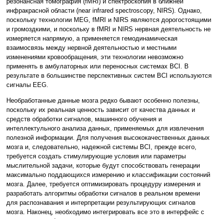
резонансная томография (fMRI) и спектроскопия в ближней
инфракрасной области (near infrared spectroscopy, NIRS). Однако,
поскольку технологии MEG, fMRI и NIRS являются дорогостоящими
и громоздкими, и поскольку в fMRI и NIRS нервная деятельность не
измеряется напрямую, а применяется гемодинамическая
взаимосвязь между нервной деятельностью и местными
изменениями кровообращения, эти технологии невозможно
применять в амбулаторных или переносных системах BCI. В
результате в большинстве перспективных систем BCI используются
сигналы EEG.
Необработанные данные мозга редко бывают особенно полезны,
поскольку их реальная ценность зависит от качества данных и
средств обработки сигналов, машинного обучения и
интеллектульного анализа данных, применяемых для извлечения
полезной информации. Для получения высококачественных данных
мозга и, следовательно, надежной системы BCI, прежде всего,
требуется создать стимулирующие условия или параметры
мыслительной задачи, которые будут способствовать генерации
максимально поддающихся измерению и классификации состояний
мозга. Далее, требуется оптимизировать процедуру измерения и
разработать алгоритмы обработки сигналов в реальном времени
для распознавания и интерпретации результирующих сигналов
мозга. Наконец, необходимо интегрировать все это в интерфейс с