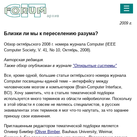
☰
архив
2009 г.
Близки ли мы к переселению разума?
Обзор октябрьского 2008 г. номера журнала Computer (IEEE
Computer Society, V. 41, No 10, Октябрь, 2008).
Авторская редакция.
Также обзор опубликован в журнале
"Открытые системы"
Все, кроме одной, большие статьи октябрьского номера журнала
Computer посвящены единой теме – интерфейсу между
человеческим мозгом и компьютером (Brain-Computer Interface,
BCI). Хочу заметить, что в статьях тематической подборки
используется много терминов из области нейробиологии. Поскольку
в этой области я совсем не являюсь специалистов, в русских
эквивалентах этих терминов я мог что-то напутать, за что заранее
приношу свои извинения.
Приглашенным редактором тематической подборки является
Оливер Бимбер (
Oliver Bimber
, Bauhaus University, Weimar,