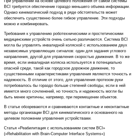
При управлении на основе целевого положения от самой системы
BCI требуется обеспечение гораздо меньшего объема информации.
Однако кинематический подход в ряде обстоятельств может
обеспечить существенно более гибкое управление. Эти подходы
можно и комбинировать.
Требования к управлению роботехническими и простетическими
медицинскими устройств очень сильно различаются. Система BCI
могла бы управлять инвалидной коляской с использованием двух
независимых управляющих сигналов: один для задания углового
направления, другой для управления скоростью движения. В то же
время, если инвалидная коляска используется в потенциально
опасной среде, такой как городское дорожное движение, то
существенными характеристиками управления являются точность и
надежность. В отличие от этого, для управления протезом руки
потребовалось бы гораздо больше степеней свободы, если в ней
имеется много сочленений, но точность и надежность могли бы
быть менее критичны, например, при перемещении объектов.
В статье обозреваются и сравниваются контактные и неконтактные
методы организации BCI для кинематического и основанного на
целевом положении управления устройствами.
Статья «Реабилитация с использованием систем BCI»
(«Rehabilitation with Brain-Computer Interface Systems»)