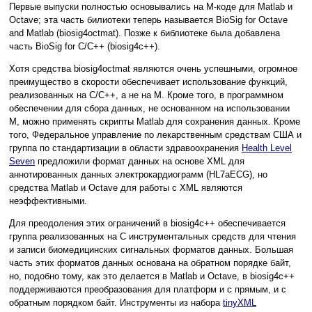
Первые выпуски полностью основывались на M-коде для Matlab и
Octave; эта часть билиотеки теперь называется BioSig for Octave
and Matlab (biosig4octmat). Позже к библиотеке была добавлена
часть BioSig for C/C++ (biosig4c++).
Хотя средства biosig4octmat являются очень успешными, огромное
преимущество в скорости обеспечивает использование функций,
реализованных на C/C++, а не на M. Кроме того, в программном
обеспечении для сбора данных, не основанном на использовании
M, можно применять скрипты Matlab для сохранения данных. Кроме
того, Федеральное управление по лекарственным средствам США и
группа по стандартизации в области здравоохранения
Health Level
Seven
предложили формат данных на основе XML для
аннотированных данных электрокардиограмм (HL7aECG), но
средства Matlab и Octave для работы с XML являются
неэффективными.
Для преодоления этих ограничений в biosig4c++ обеспечивается
группа реализованных на C инструментальных средств для чтения
и записи биомедицинских сигнальных форматов данных. Большая
часть этих форматов данных основана на обратном порядке байт,
но, подобно тому, как это делается в Matlab и Octave, в biosig4c++
поддерживаются преобразования для платформ и с прямым, и с
обратным порядком байт. Инструменты из набора
tinyXML