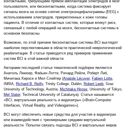
контактными, требующими прямой имплантации электродов в мозг
пользователя, или бесконтактными, когда система фиксирует
сигналы мозга на основе снятия электроэнцефалограммы (EEG) с
использованием электродов, прикрепленных к коже головы
пациента. В отличие от контактных систем, которые влекут риск,
связанный с любой операцией на мозге, бесконтактные системы в
основном безопасны.
Возможно, по этой причине бесконтактные системы BCI выглядят
наиболее перспективными в области практической неврологической
реабилитации. В статье приводится ряд примеров применения
систем BCI в этой важной области.
Авторами последней статьи тематической подборки являются
Анатоль Лекюер, Фабьен Лотте, Ричард Рейли, Роберт Либ,
Мичитака Хиросе и Мел Слейтер (
Anatole Lécuyer
,
Fabien Lotte
,
INRIA,
Richard B. Reilly
, Trinity College, Dublin,
Robert Leeb
, Graz
University of Technology, Austria,
Michitaka Hirose
, University of Tokyo,
Mel Slater
, Technical University of Catalunya). Статья называется
«BCI, виртуальная реальность и видеоигры» («Brain-Computer
Interfaces, Virtual Reality, and Videogames»).
BCI могут обеспечить новые средства для участия в видеоиграх
или взаимодействия с трехмерными средами виртуальной
реальности. Попытки связать подходы BCI и виртуальных миров