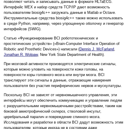
позволяют читать и записывать данные в формате HL7aECG.
Интерфейс MEX и набор средств TCP/IP дают возможность
пользователям biosig4c++ загружать данные в Matlab и Octave.
Инструментальные средства biosig4c++ также можно использовать
в среде Python, например, через упрощенную оболочку и генератор
интерфейсов (SWIG).
Статью «Функционирование BCI робототехнических и
простетических устройств» («Brain-Computer Interface Operation of
Robotic and Prosthetic Devices») написали (
Dennis J. McFarland
,
Jonathan R. Wolpaw
, New York State Department of Health).
При мозговой активности производятся электрические сигналы,
которые можно уловить на поверхности кожи головы, на
поверхности коры головного мозга или внутри мозга. BCI
транслируют эти сигналы в данные, отражающие намерения
пользователя без участия периферических нервов и мускулатуры.
Поскольку BCI не зависят от нервномышечного управления, эти
интерфейсы могут обеспечить коммуникацию и управление людям
с разрушительными нервномышечными расстройствами, таким как
боковой амиотрофический склероз, стволовой инсульт,
церебральный паралич и повреждение спинного мозга.
Исследования и разработки в области BCI дадут возможность этим
пользователям, которые иногда не в состоянии даже