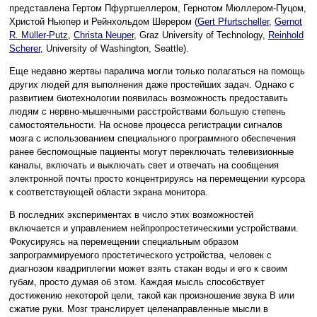
представлена Гертом Пфуртшеллером, Гернотом Мюллером-Пуцом,
Христой Ньюпер и Рейнхольдом Шерером (
Gert Pfurtscheller
,
Gernot
R. Müller-Putz
,
Christa Neuper
, Graz University of Technology,
Reinhold
Scherer
, University of Washington, Seattle).
Еще недавно жертвы паралича могли только полагаться на помощь
других людей для выполнения даже простейших задач. Однако с
развитием биотехнологии появилась возможность предоставить
людям с нервно-мышечными расстройствами б
о
льшую степень
самостоятельности. На основе процесса регистрации сигналов
мозга с использованием специального программного обеспечения
ранее беспомощные пациенты могут переключать телевизионные
каналы, включать и выключать свет и отвечать на сообщения
электронной почты просто концентрируясь на перемещении курсора
к соответствующей области экрана монитора.
В последних экспериментах в число этих возможностей
включается и управлением нейпропростетическими устройствами.
Фокусируясь на перемещении специальным образом
запрограммируемого простетического устройства, человек с
диагнозом квадриплегии может взять стакан воды и его к своим
губам, просто думая об этом. Каждая мысль способствует
достижению некоторой цели, такой как произношение звука B или
сжатие руки. Мозг транслирует целенаправленные мысли в