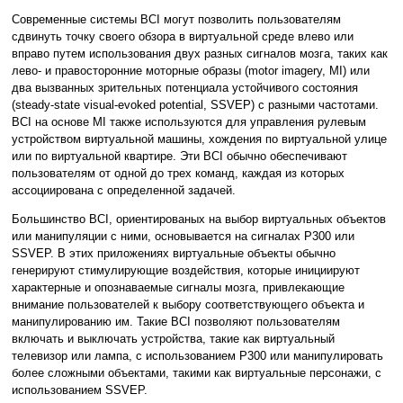
Современные системы BCI могут позволить пользователям
сдвинуть точку своего обзора в виртуальной среде влево или
вправо путем использования двух разных сигналов мозга, таких как
лево- и правосторонние моторные образы (motor imagery, MI) или
два вызванных зрительных потенциала устойчивого состояния
(steady-state visual-evoked potential, SSVEP) с разными частотами.
BCI на основе MI также используются для управления рулевым
устройством виртуальной машины, хождения по виртуальной улице
или по виртуальной квартире. Эти BCI обычно обеспечивают
пользователям от одной до трех команд, каждая из которых
ассоциирована с определенной задачей.
Большинство BCI, ориентированых на выбор виртуальных объектов
или манипуляции с ними, основывается на сигналах P300 или
SSVEP. В этих приложениях виртуальные объекты обычно
генерируют стимулирующие воздействия, которые инициируют
характерные и опознаваемые сигналы мозга, привлекающие
внимание пользователей к выбору соответствующего объекта и
манипулированию им. Такие BCI позволяют пользователям
включать и выключать устройства, такие как виртуальный
телевизор или лампа, с использованием P300 или манипулировать
более сложными объектами, такими как виртуальные персонажи, с
использованием SSVEP.