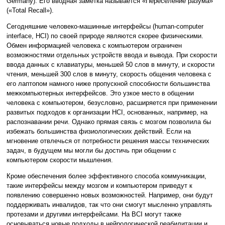
Germany). Его вводная заметка называется «Переселение разума»
(«Total Recall»).
Сегодняшние человеко-машинные интерфейсы (human-computer
interface, HCI) по своей природе являются скорее физическими.
Обмен информацией человека с компьютером ограничен
возможностями отдельных устройств ввода и вывода. При скорости
ввода данных с клавиатуры, меньшей 50 слов в минуту, и скорости
чтения, меньшей 300 слов в минуту, скорость общения человека с
его лаптопом намного ниже пропускной способности большинства
межкомпьютерных интерфейсов. Это узкое место в общении
человека с компьютером, безусловно, расширяется при применении
развитых подходов к организации HCI, основанных, например, на
распознавании речи. Однако прямая связь с мозгом позволила бы
избежать большинства физиологических действий. Если на
мгновение отвлечься от потребности решения массы технических
задач, в будущем мы могли бы достичь при общении с
компьютером скорости мышления.
Кроме обеспечения более эффективного способа коммуникации,
такие интерфейсы между мозгом и компьютером приведут к
появлению совершенно новых возможностей. Например, они будут
поддерживать инвалидов, так что они смогут мысленно управлять
протезами и другими интерфейсами. На BCI могут также
основываться новые подходы в нейрологической реабилитации и