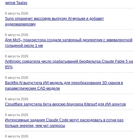
чипов Taalas
8 августа 2026
Suno ограничит массовую выгрузку AI-музыки и добавит
аудиомаркировку
8 августа 2026
Для MoS₂-транзистора создали затворный диэлектрик с эквивалентной
толщиной около 1 нм
8 августа 2026
Anthropic сократила число срабатываний биофильтра Claude Fable 5 на
85%
8 августа 2026
Backflip AI выпустила ИИ-модель для преобразования 3D-сканов в
параметрические CAD-модели
8 августа 2026
Cloudflare запустила бета-версию браузера Kitesurf для ИИ-агентов
8 августа 2026
Интенсивные задания Claude Code могут расходовать в сотни раз
больше энергии, чем чат-запросы
8 августа 2026