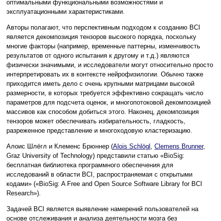
оптимальными функциональными возможностями и
эксплуатационными характеристиками.
Авторы полагают, что перспективным подходом к созданию BCI
является декомпозиция тензоров высокого порядка, поскольку
многие факторы (например, временн
ы
е паттерны, изменчивость
результатов от одного испытания к другому и т.д.) являются
физически значимыми, и исследователи могут относительно просто
интерпретировать их в контексте нейрофизилогии. Обычно также
приходится иметь дело с очень крупными матрицами высокой
размерности, в которых требуется эффективно сокращать число
параметров для подсчета оценок, и многопотоковой декомпозицией
массивов как способом добиться этого. Наконец, декомпозиция
тензоров может обеспечивать избирательность, гладкость,
разреженное представление и многоходовую кластеризацию.
Алоис Шлёгл и Клеменс Брюннер (
Alois Schlögl
,
Clemens Brunner
,
Graz University of Technology) представили статью «BioSig:
бесплатная библиотека программного обеспечения для
исследований в области BCI, распространяемая с открытыми
кодами» («BioSig: A Free and Open Source Software Library for BCI
Research»).
Задачей BCI является выявление намерений пользователей на
основе отслеживания и анализа деятельности мозга без