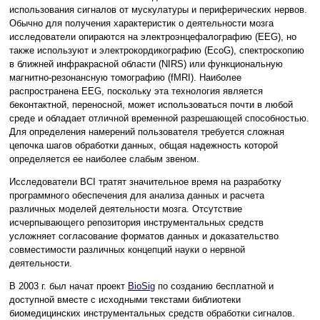
использования сигналов от мускулатуры и периферических нервов.
Обычно для получения характеристик о деятельности мозга
исследователи опираются на электроэнцефалографию (EEG), но
также используют и электрокордикографию (EcoG), спектроскопию
в ближней инфракрасной области (NIRS) или функциональную
магнитно-резонансную томографию (fMRI). Наиболее
распространена EEG, поскольку эта технология является
беконтактной, переносной, может использоваться почти в любой
среде и обладает отличной временн
о
й разрешающей способностью.
Для определения намерений пользователя требуется сложная
цепочка шагов обработки данных, общая надежность которой
определяется ее наиболее слабым звеном.
Исследователи BCI тратят значительное время на разработку
программного обеспечения для анализа данных и расчета
различных моделей деятельности мозга. Отсутствие
исчерпывающего репозитория инструментальных средств
усложняет согласование форматов данных и доказательство
совместимости различных концепций науки о нервной
деятельности.
В 2003 г. был начат проект
BioSig
по созданию бесплатной и
доступной вместе с исходными текстами библиотеки
биомедицинских инструментальных средств обработки сигналов.