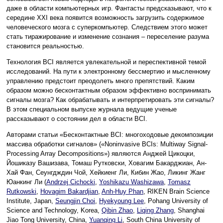
даже в области компьютерных игр. Фантасты предсказывают, что к
середине XXI века появится возможность загрузить содержимое
человеческого мозга с суперкомпьютер. Следствием этого может
стать тиражирование и изменение сознания – переселение разума
становится реальностью.
Технология BCI является увлекательной и переспективной темой
исследований. На пути к электронному бессмертию и мысленному
управлению предстоит преодолеть много препятствий. Каким
образом можно бесконтактным образом эффективно воспринимать
сигналы мозга? Как обрабатывать и интерпретировать эти сигналы?
В этом специальном выпуске журнала ведущие ученые
рассказывают о состоянии дел в области BCI.
Авторами статьи «Бесконтактные BCI: многоходовые декомпозиции
массива обработки сигналов» («Noninvasive BCIs: Multiway Signal-
Processing Array Decompositions») являются Анджей Цикоцки,
Йошиказу Вашизава, Томаш Рутковски, Ховагим Бакарджиан, Ан-
Хай Фан, Сеунгдждин Чой, Хейкиенг Ли, Кибин Жао, Ликинг Жанг
Юанкинг Ли (
Andrzej Cichocki
,
Yoshikazu Washizawa
,
Tomasz
Rutkowski
,
Hovagim Bakardjian
,
Anh-Huy Phan
, RIKEN Brain Science
Institute, Japan,
Seungjin Choi
,
Hyekyoung Lee
, Pohang University of
Science and Technology, Korea,
Qibin Zhao
,
Liqing Zhang
, Shanghai
Jiao Tong University, China,
Yuanqing Li
, South China University of