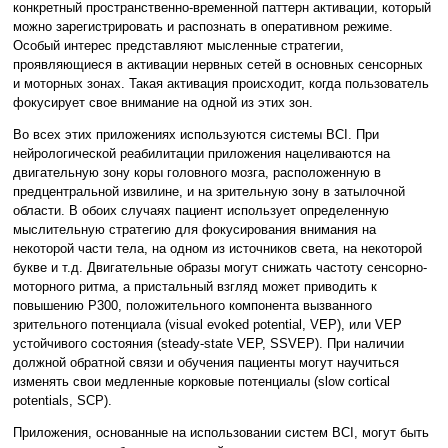
конкретный пространственно-временной паттерн активации, который
можно зарегистрировать и распознать в оперативном режиме.
Особый интерес представляют мысленные стратегии,
проявляющиеся в активации нервных сетей в основных сенсорных
и моторных зонах. Такая активация происходит, когда пользователь
фокусирует свое внимание на одной из этих зон.
Во всех этих приложениях используются системы BCI. При
нейрологической реабилитации приложения нацеливаются на
двигательную зону коры головного мозга, расположенную в
предцентральной извилине, и на зрительную зону в затылочной
области. В обоих случаях пациент использует определенную
мыслительную стратегию для фокусирования внимания на
некоторой части тела, на одном из источников света, на некоторой
букве и т.д. Двигательные образы могут снижать частоту сенсорно-
моторного ритма, а пристальный взгляд может приводить к
повышению P300, положительного компонента вызванного
зрительного потенциала (visual evoked potential, VEP), или VEP
устойчивого состояния (steady-state VEP, SSVEP). При наличии
должной обратной связи и обучения пациенты могут научиться
изменять свои медленные корковые потенциалы (slow cortical
potentials, SCP).
Приложения, основанные на использовании систем BCI, могут быть