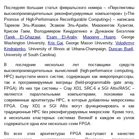
Последняя большая статья февральского номера – «Перспективы
высокопроизводительных реконфигурируемых компьютеров» («The
Promise of High-Performance Reconfigurable Computing») – написана
Тареком Эль-Жазави, Эсамом Эль-Араби, Миаокингом Хуангом,
Крисом Гаем, Володимером Киндратенко и Дунканом Бюэллем
(
Tarek El-Ghazawi
,
Esam El-Araby
,
Miaoqing Huang
, George
Washington University,
Kris Gaj
, George Mason University,
Volodymyr
Kindratenko
, University of Illinois at Urbana-Champaign,
Duncan Buell
,
University of South Carolina).
В последние несколько лет поставщики средств
высокопроизводительных вычислений (high-performance computing,
HPC) выпустили много систем, содержащих как микропроцессоры,
так и программируемые матрицы (field-programmable gate array,
FPGA). Из них три системы – Cray XD1, SRC-6 и SGI Altix/RASC –
являются параллельными компьютерами, похожими на
современные архитектуры HPC, в которые добавлены микросхемы
FPGA. Cray XD1 и SGI Altix могут функционировать и как
традиционные HPC без реконфигурируемых микросхем. Кроме того,
в нескольких кластерных системах Beowulf в каждом из узлов
содержаться одна или несколько схем FPGA.
Во всех этих архитектурах FPGA выступают в качестве