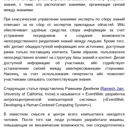
знания, с теми, кто располагает знаниями; организация связей
между знаниями.
При классическом управлении знаниями эксперты по сбору знаний
отвечают за их сбор от экспертов прикладных областей. Wiki
обеспечивает удобные средства сбора информации за счет
устранения посредников и создания возможности
непосредственного разделения знаний между людьми. Кроме того,
wiki делает общедоступной информацию или источники, доступные
ранее только поставщику контента. Таким образом, пользователи
непосредственно влияют на структуру базы знаний и контент. Делая
доступной информацию об участниках, wiki содействует
установлению связей между заинтересованными сторонами.
Наконец, за счет использования гипертекста wiki позволяет
участниками связывать соответствующие знания.
Следующая статья представлена Рамешем Джейном (
Ramesh Jain
,
University of California, Irvine) и называется « EventWeb: разработка
антропоцентрической компьютерной системы» («EventWeb:
Developing a Human-Centered Computing System»).
В известном смысле в центре всего компьютинга находится
человек. После того как люди успешно разработали машины,
повышающие их механические возможности, они сосредоточились