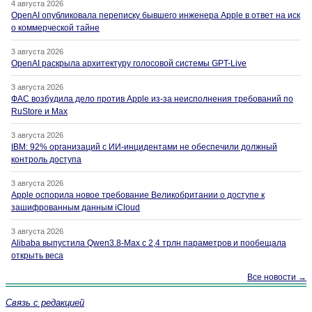
4 августа 2026
OpenAI опубликовала переписку бывшего инженера Apple в ответ на иск
о коммерческой тайне
3 августа 2026
OpenAI раскрыла архитектуру голосовой системы GPT-Live
3 августа 2026
ФАС возбудила дело против Apple из-за неисполнения требований по
RuStore и Max
3 августа 2026
IBM: 92% организаций с ИИ-инцидентами не обеспечили должный
контроль доступа
3 августа 2026
Apple оспорила новое требование Великобритании о доступе к
зашифрованным данным iCloud
3 августа 2026
Alibaba выпустила Qwen3.8-Max с 2,4 трлн параметров и пообещала
открыть веса
Все новости →
Связь с редакцией