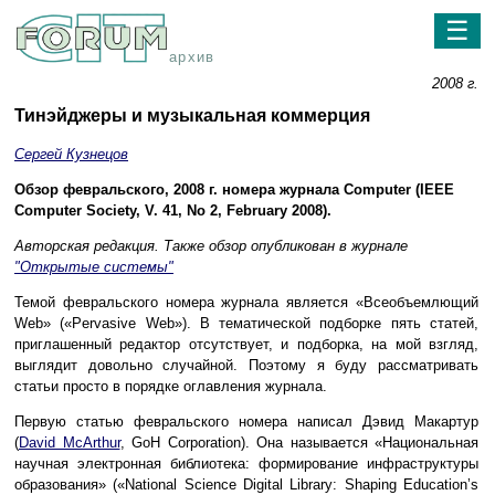
☰
архив
2008 г.
Тинэйджеры и музыкальная коммерция
Сергей Кузнецов
Обзор февральского, 2008 г. номера журнала Computer (IEEE
Computer Society, V. 41, No 2, February 2008).
Авторская редакция. Также обзор опубликован в журнале
"Открытые системы"
Темой февральского номера журнала является «Всеобъемлющий
Web» («Pervasive Web»). В тематической подборке пять статей,
приглашенный редактор отсутствует, и подборка, на мой взгляд,
выглядит довольно случайной. Поэтому я буду рассматривать
статьи просто в порядке оглавления журнала.
Первую статью февральского номера написал Дэвид Макартур
(
David McArthur
, GoH Corporation). Она называется «Национальная
научная электронная библиотека: формирование инфраструктуры
образования» («National Science Digital Library: Shaping Education’s