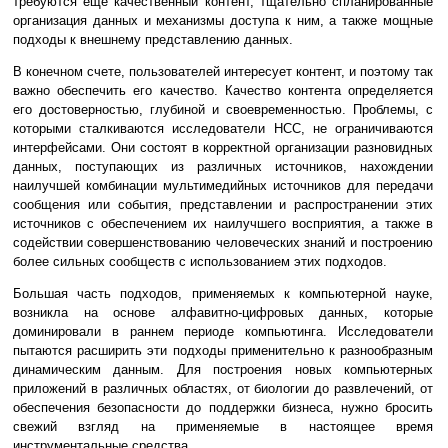
требуются еще качественный контент, тщательно спланированные
организация данных и механизмы доступа к ним, а также мощные
подходы к внешнему представлению данных.
В конечном счете, пользователей интересует контент, и поэтому так
важно обеспечить его качество. Качество контента определяется
его достоверностью, глубиной и своевременностью. Проблемы, с
которыми сталкиваются исследователи HCC, не ограничиваются
интерфейсами. Они состоят в корректной организации разновидных
данных, поступающих из различных источников, нахождении
наилучшей комбинации мультимедийных источников для передачи
сообщения или события, представлении и распространении этих
источников с обеспечением их наилучшего восприятия, а также в
содействии совершенствованию человеческих знаний и построению
более сильных сообществ с использованием этих подходов.
Большая часть подходов, применяемых к компьютерной науке,
возникла на основе алфавитно-цифровых данных, которые
доминировали в раннем периоде компьютинга. Исследователи
пытаются расширить эти подходы применительно к разнообразным
динамическим данным. Для построения новых компьютерных
приложений в различных областях, от биологии до развлечений, от
обеспечения безопасности до поддержки бизнеса, нужно бросить
свежий взгляд на применяемые в настоящее время
инструментальные средства.