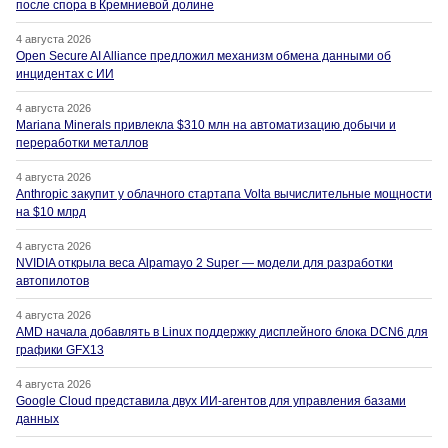
после спора в Кремниевой долине
4 августа 2026
Open Secure AI Alliance предложил механизм обмена данными об
инцидентах с ИИ
4 августа 2026
Mariana Minerals привлекла $310 млн на автоматизацию добычи и
переработки металлов
4 августа 2026
Anthropic закупит у облачного стартапа Volta вычислительные мощности
на $10 млрд
4 августа 2026
NVIDIA открыла веса Alpamayo 2 Super — модели для разработки
автопилотов
4 августа 2026
AMD начала добавлять в Linux поддержку дисплейного блока DCN6 для
графики GFX13
4 августа 2026
Google Cloud представила двух ИИ-агентов для управления базами
данных