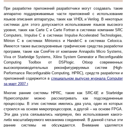
При разработке приложений разработчики могут создавать такие
аппаратно поддерживаемые части приложений с использование
языков описания аппаратуры, таких как VHDL и Verilog. В некоторых
системах для этого допускается использование языков высокого
уровня, таких как Carte C и Carte Fortran в системах компании SRC
Computers, Impulse C в системах Impulse Accelerated Technologies,
Mitrion C в системах Mitrionics и Handel-C в системах Celoxica.
Имеются также высокоуровневые графические средства разработки
программ, такие как CoreFire от компании Annapolis Micro Systems,
Viva от Starbridge Systems, Xilinx System Generator и Reconfigurable
Computing Toolbox от DSPlogic. Обзор современных
высокопроизводительных реконфигурируемых систем (High-
Performance Reconfigurable Computing, HPRC), средств разработки и
приложений содержится в
специальном выпуске журнала Computer
за март 2007 г
.
Многие ранние системы HPRC, такие как SRC-6E и Starbridge
Hypercomputer можно рассматривать как подсоединенные
процессоры. В этих системах имелись два узла, один из которых
строился на основе микропроцессоров, а другой – на основе FPGA.
Эти два узла связывались напрямую, без использования какого-
либо масштабируемого механизма соединений. В данной статье эти
ранние системы не обсуждаются. Внимание уделяется