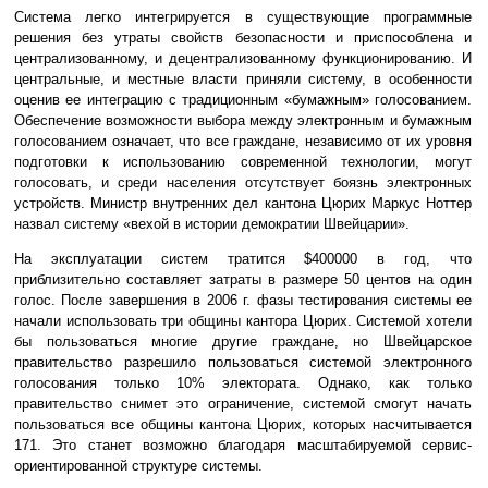
Система легко интегрируется в существующие программные
решения без утраты свойств безопасности и приспособлена и
централизованному, и децентрализованному функционированию. И
центральные, и местные власти приняли систему, в особенности
оценив ее интеграцию с традиционным «бумажным» голосованием.
Обеспечение возможности выбора между электронным и бумажным
голосованием означает, что все граждане, независимо от их уровня
подготовки к использованию современной технологии, могут
голосовать, и среди населения отсутствует боязнь электронных
устройств. Министр внутренних дел кантона Цюрих Маркус Ноттер
назвал систему «вехой в истории демократии Швейцарии».
На эксплуатации систем тратится $400000 в год, что
приблизительно составляет затраты в размере 50 центов на один
голос. После завершения в 2006 г. фазы тестирования системы ее
начали использовать три общины кантора Цюрих. Системой хотели
бы пользоваться многие другие граждане, но Швейцарское
правительство разрешило пользоваться системой электронного
голосования только 10% электората. Однако, как только
правительство снимет это ограничение, системой смогут начать
пользоваться все общины кантона Цюрих, которых насчитывается
171. Это станет возможно благодаря масштабируемой сервис-
ориентированной структуре системы.