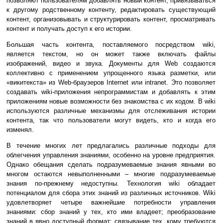
позволяют пользователям добавлять новый контент, привязываться
к другому родственному контенту, редактировать существующий
контент, организовывать и структурировать контент, просматривать
контент и получать доступ к его истории.
Большая часть контента, поставляемого посредством wiki,
является текстом, но он может также включать файлы
изображений, видео и звука. Документы для Web создаются
коллективно с применением упрощенного языка разметки, или
«викитекста» из Web-браузеров Internet или intranet. Это позволяет
создавать wiki-приложения непрограммистам и добавлять к этим
приложениям новые возможности без знакомства с их кодом. В wiki
используются различные механизмы для отслеживания истории
контента, так что пользователи могут видеть, кто и когда его
изменял.
В течение многих лет предлагались различные подходы для
облегчения управления знаниями, особенно на уровне предприятия.
Однако обещания сделать подразумеваемые знания явными во
многом остаются невыполненными – многие подразумеваемые
знания по-прежнему недоступны. Технология wiki обладает
потенциалом для сбора этих знаний из различных источников. Wiki
удовлетворяет четыре важнейшие потребности управления
знаниями: сбор знаний у тех, кто ими владеет; преобразование
знаний в явно доступный формат; связывание тех, кому требуются