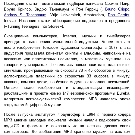
Последняя статья тематической подборки написана Срижит Наир,
Бруно Крипсо, Эндрю Таненбаум и Рон Герриц (
,
Bruno Crispo
,
Andrew S. Tanenbaum
, Vrije Universiteit, Amsterdam,
Ron Gerrits
,
Inovia). Название статьи «Превращение подростков в продавцов»
(«Turning Teenagers into Stores»).
Скрещивание компьютеров, Internet, музыки и тинейджеров
приводит к вытеснению музыкальной индустрии. Более ста лет
после изобретения Томасом Эдисоном фонографа в 1877 г. эта
индустрия продавала клиентам синглы и альбомы, написанные на
восковых или пластиковых носителях, в магазинах музыкальных
товаров и универмагах. Появлялись новые носители, пластинки с
синглами, проигрываемые на скорости 78 и 45 оборотов в минуту,
долгоиграющие пластинки со скоростью 33 оборота в минуту,
наконец, компакт-диски, но бизнес-модель оставалась неизменной.
Однако после изобретения и стандартизации инженерами,
работавшими в проекте номер 147 европейской программы Eureka,
алгоритма психоакустической компрессии MP3 началась эпоха
загружаемой цифровой музыки.
После выпуска институтом Фраунгофер в 1994 г. первого кодера
MP3 многие молодые любители музыки начали кодировать свои
ауди-CD в формате и сохранять их на жестких дисках своих
компьютерах. До изобретения MP3 хранение музыки на жестком