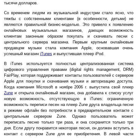
тысячи долларов.
Со временем людям из музыкальной индустрии стало ясно, что
тяжбы с собственными клиентами (в особенности, детьми) не
являются правильной бизнес-моделью. Это привело к появлению
онлайновых музыкальных магазинов, дающих возможность
клиентам законным образом покупать и скачивать песни с
центрального сервера магазина. Первым крупным онлайновым
продавцом музыки стала компания Apple, основавшая очень
успешный магазин
iTunes
и выпустившая плеер iPod.
В iTunes используется полностью централизованная система
цифрового управления правами (digital rights management, DRM)
FairPlay, которая поддерживает контакты пользователей с сервером
Apple для покупки и скачивания музыки и авторизацию доступа.
Когда компания Microsoft в ноябре 2006 г. выпустила свой плеер
Zune
и открыла онлайновый магазин, она добавила к списку услуг
новую возможность, отсутствующую в iTunes: ограниченную
возможность переписи песен на плеер Zune друга владельца песни
в режиме офлайн без потребности в предварительном контакте с
центральным сервером Zune. Однако пользователь может
переписать песню только три раза, и она сохранится только три
дня. Если другу понравится некоторая песня, он должен вступить в
контакт с сервером Zune для ее приобретения. В левой части