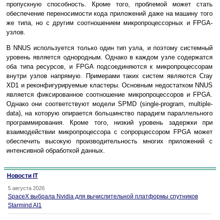
пропускную способность. Кроме того, проблемой может стать
обеспечение переносимости кода приложений даже на машину того
же типа, но с другим соотношением микропроцессорных и FPGA-
узлов.
В NNUS используется только один тип узла, и поэтому системный
уровень является однородным. Однако в каждом узле содержатся
оба типа ресурсов, и FPGA подсоединяются к микропроцессорам
внутри узлов напрямую. Примерами таких систем являются Cray
XD1 и реконфигурируемые кластеры. Основным недостатком NNUS
является фиксированное соотношение микропроцессоров и FPGA.
Однако они соответствуют модели SPMD (single-program, multiple-
data), на которую опирается большинство парадигм параллельного
программирования. Кроме того, низкий уровень задержки при
взаимодействии микропроцессора с сопрорцессором FPGA может
обеспечить высокую производительность многих приложений с
интенсивной обработкой данных.
Новости IT
5 августа 2026
SpaceX выбрала Nvidia для вычислительной платформы спутников
Starmind AI1