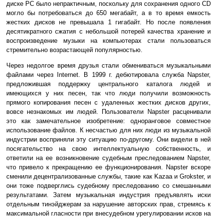
диске PC было непрактичным, поскольку для сохранения одного CD
могло бы потребоваться до 650 мегабайт, а в то время емкость
жестких дисков не превышала 1 гигабайт. Но после появления
десятикратного сжатия с небольшой потерей качества хранение и
воспроизведение музыки на компьютерах стали пользоваться
стремительно возрастающей популярностью.
Через недолгое время друзья стали обмениваться музыкальными
файлами через Internet. В 1999 г. дебютировала служба Napster,
предложившая поддержку центрального каталога людей и
имеющихся у них песен, так что люди получили возможность
прямого копирования песен с удаленных жестких дисков других,
вовсе незнакомых им людей. Пользователи Napster расценивали
это как замечательное изобретение: одноранговое совместное
использование файлов. К несчастью для них люди из музыкальной
индустрии восприняли эту ситуацию по-другому. Они видели в ней
посягательство на свою интеллектуальную собственность, и
ответили на ее возникновение судебным преследованием Napster,
что привело к прекращению ее функционирования. Napster вскоре
сменили децентрализованные службы, такие как Kazaa и Grokster, и
они тоже подверглись судебному преследованию со смешанными
результатами. Затем музыкальная индустрия предъявлять иски
отдельным тинэйджерам за нарушение авторских прав, стремясь к
максимальной гласности при внесудебном урегулировании исков на