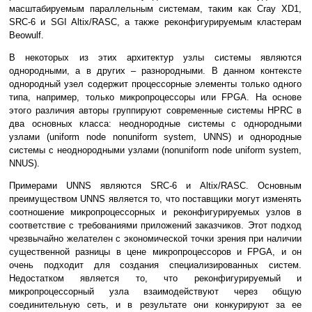
масштабируемым параллельным системам, таким как Cray XD1,
SRC-6 и SGI Altix/RASC, а также реконфигурируемым кластерам
Beowulf.
В некоторых из этих архитектур узлы системы являются
однородными, а в других – разнородными. В данном контексте
однородный узел содержит процессорные элементы только одного
типа, например, только микропроцессоры или FPGA. На основе
этого различия авторы группируют современные системы HPRC в
два основных класса: неоднородные системы с однородными
узлами (uniform node nonuniform system, UNNS) и однородные
системы с неоднородными узлами (nonuniform node uniform system,
NNUS).
Примерами UNNS являются SRC-6 и Altix/RASC. Основным
преимуществом UNNS является то, что поставщики могут изменять
соотношение микропроцессорных и реконфигурируемых узлов в
соответствие с требованиями приложений заказчиков. Этот подход
чрезвычайно желателен с экономической точки зрения при наличии
существенной разницы в цене микропроцессоров и FPGA, и он
очень подходит для создания специализированных систем.
Недостатком является то, что реконфигурируемый и
микропроцессорный узла взаимодействуют через общую
соединительную сеть, и в результате они конкурируют за ее