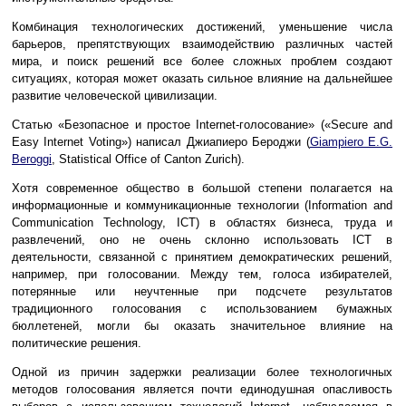
Комбинация технологических достижений, уменьшение числа
барьеров, препятствующих взаимодействию различных частей
мира, и поиск решений все более сложных проблем создают
ситуациях, которая может оказать сильное влияние на дальнейшее
развитие человеческой цивилизации.
Статью «Безопасное и простое Internet-голосование» («Secure and
Easy Internet Voting») написал Джиапиеро Бероджи (
Giampiero E.G.
Beroggi
, Statistical Office of Canton Zurich).
Хотя современное общество в большой степени полагается на
информационные и коммуникационные технологии (Information and
Communication Technology, ICT) в областях бизнеса, труда и
развлечений, оно не очень склонно использовать ICT в
деятельности, связанной с принятием демократических решений,
например, при голосовании. Между тем, голоса избирателей,
потерянные или неучтенные при подсчете результатов
традиционного голосования с использованием бумажных
бюллетеней, могли бы оказать значительное влияние на
политические решения.
Одной из причин задержки реализации более технологичных
методов голосования является почти единодушная опасливость