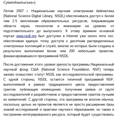
Cyberinfrastructure»).
Летом 2007 г. Национальная научная электронная библиотека
(National Science Digital Library, NSDL) обеспечивала доступ к более
чем 2.5 миллионам образовательных ресурсов, покрывающим
области науки, технологии и инженерии на уровнях от
подготовительного до выпускного. К этому времени основной
портал
www.nsdl.org
был доступен в Internet уже около пяти лет,
обеспечивая единую точку доступа к десяткам распределенных
электронных коллекций и служб, многие из которых были созданы в
результате выполнения более чем 200 небольших проектов,
финансировавшихся программной NSDL.
После достижения этого уровня зрелости программы Национальный
научный фонд США (National Science Foundation, NSF) теперь
заново осмысляет статут NSDL как исследовательской программы.
С одной стороны, NSDL остается типичной программой NSF,
выполняемой в рамках традиционного цикла предоставления
грантов: публикация оповещения, получение заявок от групп
исследователей и разработчиков и предоставление грантов лучшим
из заявителей. С другой стороны, эта программа не вполне обычна,
поскольку целью ее проектов является не просто расширение базы
знаний исследований и практики научного образования, но также и
построение интегрированного ресурса, который будет существовать