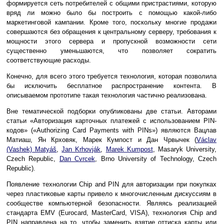
формируется сеть потребителей с общими пристрастиями, которую
вряд ли можно было бы построить с помощью какой-либо
маркетинговой кампании. Кроме того, поскольку многие продажи
совершаются без обращения к центральному серверу, требования к
мощности этого сервера и пропускной возможности сети
существенно уменьшаются, что позволяет сократить
соответствующие расходы.
Конечно, для всего этого требуется технология, которая позволила
бы исключить бесплатное распространение контента. В
описываемом прототипе такая технология частично реализована.
Вне тематической подборки опубликованы две статьи. Авторами
статьи «Авторизация карточных платежей с использованием PIN-
кодов» («Authorizing Card Payments with PINs») являются Вацлав
Матиаш, Ян Крховяк, Марек Кумпост и Дан Чрвычек (
Václav
(Vashek) Matyáš
,
Jan Krhovják
,
Marek Kumpost
, Masaryk University,
Czech Republic,
Dan Cvrcek
, Brno University of Technology, Czech
Republic).
Появление технологии Chip and PIN для авторизации при покупках
через пластиковые карты привело к многочисленным дискуссиям в
сообществе компьютерной безопасности. Являясь реализацией
стандарта EMV (Eurocard, MasterCard, VISA), технология Chip and
PIN направлена на то, чтобы заменить взятие оттиска карты или