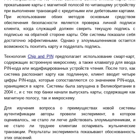
прокатывание карты с магнитной полосой по читающему устройству
при выполнении транзакций с кредитными или дебетовыми картами.
При использовании обоих методов основным средством
обеспечения безопасности является проверка личной подписи
клиента, когда служащий должен сверить текущую подпись с
подписью на обратной стороне карты. Обе системы показали себя
достаточно эффективными. Однако у злоумышленников остается
возможность похитить карту и подделать подпись.
Технология
Chip and PIN
предполагает использование смарт-карт,
содержащих встроенную микросхему, а также клавиатур для ввода
PIN-кода или модифицированных устройств чтения. После того, как
система распознает карту как подлинную, клиент вводит четыре
цифры PIN-кода, которые сопоставляются со значением PIN-кода,
хранящимся в карте. Системы была запущена в Великобритании в
2004 г., и с тех пор банки начали выпускать карты, содержащие как
магнитную полосу, так и микросхему.
Для изучения вопроса о преимуществах новой системы
аутентификации авторы провели эксперимент, в котором
оценивалось, не стало ли легче действовать злоумышленникам, и
не стало ли труднее клиентам оспаривать жульнические
транзакции. Результаты эксперимента показывают обоснованность
этих опасений.