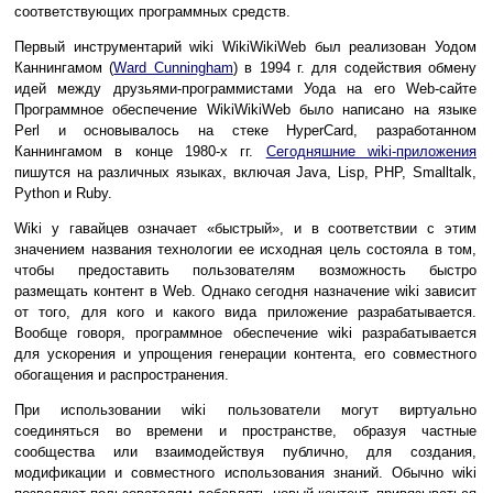
соответствующих программных средств.
Первый инструментарий wiki WikiWikiWeb был реализован Уодом
Каннингамом (
Ward Cunningham
) в 1994 г. для содействия обмену
идей между друзьями-программистами Уода на его Web-сайте
Программное обеспечение WikiWikiWeb было написано на языке
Perl и основывалось на стеке HyperCard, разработанном
Каннингамом в конце 1980-х гг.
Сегодняшние wiki-приложения
пишутся на различных языках, включая Java, Lisp, PHP, Smalltalk,
Python и Ruby.
Wiki у гавайцев означает «быстрый», и в соответствии с этим
значением названия технологии ее исходная цель состояла в том,
чтобы предоставить пользователям возможность быстро
размещать контент в Web. Однако сегодня назначение wiki зависит
от того, для кого и какого вида приложение разрабатывается.
Вообще говоря, программное обеспечение wiki разрабатывается
для ускорения и упрощения генерации контента, его совместного
обогащения и распространения.
При использовании wiki пользователи могут виртуально
соединяться во времени и пространстве, образуя частные
сообщества или взаимодействуя публично, для создания,
модификации и совместного использования знаний. Обычно wiki