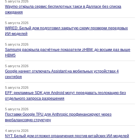
5 августа 2026
Waymo открыла сервис беспилотных такси в Далласе без списка
ожидания
5 августа 2026
WIRED: Белый дом подготовил закрытую схему проверки передовых
ИИ-моделей
5 августа 2026
Samsung раскрыла расчётные показатели zHBM: до восьми раз выше
HBM5
5 августа 2026
Google начнет отключать Assistant на мобильных устройствах 4
сентября
5 августа 2026
EFF: рекламные SDK для Android могут передавать геолокацию без
отдельного запроса разрешения
5 августа 2026
Поставки Google TPU для Anthropic профинансируют через
внебалансовую структуру
4 августа 2026
NYT: Белый дом отложил ограничения против китайских ИИ-моделей