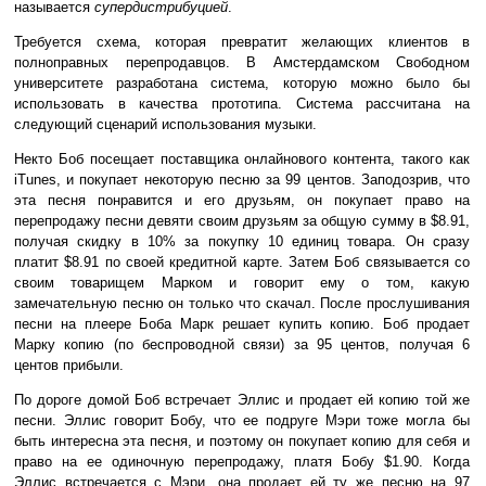
называется
супердистрибуцией
.
Требуется схема, которая превратит желающих клиентов в
полноправных перепродавцов. В Амстердамском Свободном
университете разработана система, которую можно было бы
использовать в качества прототипа. Система рассчитана на
следующий сценарий использования музыки.
Некто Боб посещает поставщика онлайнового контента, такого как
iTunes, и покупает некоторую песню за 99 центов. Заподозрив, что
эта песня понравится и его друзьям, он покупает право на
перепродажу песни девяти своим друзьям за общую сумму в $8.91,
получая скидку в 10% за покупку 10 единиц товара. Он сразу
платит $8.91 по своей кредитной карте. Затем Боб связывается со
своим товарищем Марком и говорит ему о том, какую
замечательную песню он только что скачал. После прослушивания
песни на плеере Боба Марк решает купить копию. Боб продает
Марку копию (по беспроводной связи) за 95 центов, получая 6
центов прибыли.
По дороге домой Боб встречает Эллис и продает ей копию той же
песни. Эллис говорит Бобу, что ее подруге Мэри тоже могла бы
быть интересна эта песня, и поэтому он покупает копию для себя и
право на ее одиночную перепродажу, платя Бобу $1.90. Когда
Эллис встречается с Мэри, она продает ей ту же песню на 97