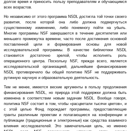
долгое время и приносить пользу преподавателям и обучающимся
всех возрастов.
Но независимо от этого программа NSDL достигла той точки своего
развития, после которой она либо должна подвергнуться
существенному изменению, либо понемногу пойти на убыль.
Многие программы NSF завершаются в течение десятилетия или
меньшего промежутка времени, часто после достижения основной
поставленной цели и формирования основы для новой
исследовательской программы. В качестве библиотеки NSDL
становится достаточно зрелой, чтобы исполнять роль
операционного центра. Поскольку NSF, прежде всего, является
исследовательской организацией, дальнейшее финансирование
NSDL противоречило бы общей политике NSF не поддерживать
рутинную научную и образовательную деятельность.
Тем не менее, имеются веские аргументы в пользу продолжения
финансирования NSDL, но природа этой поддержки должна быть
изменена в соответствии новым задачам NSDL. Вообще говоря,
политика NSF состоит в том, чтобы «расцветали тысячи цветов», и
с этой целью Фонд порождает программы, предоставляющие
гранты различным проектам и полагающиеся на конференции и
публикации (традиционные и электронные) как средства взаимного
влияния исследователей. Это замечательная цель, но именно