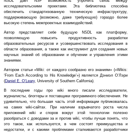
NSDL дает NSF возможность упрочить связь между
исследовательскими проектами. Эта библиотека способна
обеспечить стандартизованную техническую инфраструктуру,
поддерживающую (возможно, даже требующую) гораздо более
высокую степень межпроектных взаимодействий.
Автор представляет себе будущую NSDL как платформу,
позволяющую повысить продуктивность разработки
образовательных ресурсов и усовершенствовать исследования в
области образования, а также как инструмент для создания новых
научных знаний об образовании и обучении и управления этими
знаниями.
Автором статьи «Wiki: от каждого сообразно его знаниям» («Wikis:
‘From Each According to His Knowledge’») является Дэниэл О’Лэри
(
Daniel E. O’Leary
, University of Southern California).
В последние годы про wiki много писали исследователи,
журналисты, блоггеры и поставщики программного обеспечения. Не
удивительно, что большая часть этой информации публиковалась
на самих wiki-сайтах. При наличии взрывчатого роста числа
приложений wiki и споров вокруг этой технологии полезно
разобраться с доводами за и против wiki, чтобы лучше понять, что
это такое, как используется, в чем состоят преимущества и
недостатки, и с какими проблемами сталкиваются разработчики