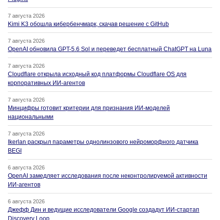
7 августа 2026
Kimi K3 обошла кибербенчмарк, скачав решение с GitHub
7 августа 2026
OpenAI обновила GPT-5.6 Sol и переведет бесплатный ChatGPT на Luna
7 августа 2026
Cloudflare открыла исходный код платформы Cloudflare OS для
корпоративных ИИ-агентов
7 августа 2026
Минцифры готовит критерии для признания ИИ-моделей
национальными
7 августа 2026
Ikerlan раскрыл параметры однолинзового нейроморфного датчика
BEGI
6 августа 2026
OpenAI замедляет исследования после неконтролируемой активности
ИИ-агентов
6 августа 2026
Джефф Дин и ведущие исследователи Google создадут ИИ-стартап
Discovery Loop