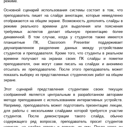
режиме.
Основной сценарий использования системы состоит в том, что
преподаватель пишет на слайде аннотации, которые немедленно
отображаются на общем экране. Возможность дополнять слайды в
режиме реального времени для выделения или пояснения
требуемых аспектов делает обычную презентацию более
динамичной. В том случае, когда у студентов также имеются
планшетные ПК, Classroom Presenter поддерживает
двунаправленное разделение данных между устройствами
студентов и преподавателя. Кроме того, что студенты в реальном
времени получают на экранах своих ПК слайды и пометки
преподавателя, они могут сами писать на слайдах и анонимно
отсылать их преподавателю. После этого преподаватель может
показать выборку из представленных студенческих работ на общем
экране.
Этот сценарий представления студентами своих текущих
соображений является центральным в разработанном авторами
методе преподавания с использованием интерактивных устройств.
Например, преподаватель может подготовить презентацию лекции,
для работы с несколькими слайдами которой требуется участие
студентов. После демонстрации такого слайда, обычно
содержащего ряд вопросов, преподаватель просит студентов
написать на слайде ответы и вернуть их ему. После этого он