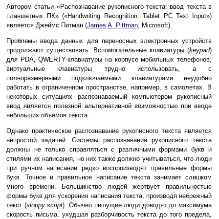
Автором статьи «Распознавание рукописного текста: ввод текста в
планшетных ПК» («Handwriting Recognition: Tablet PC Text Input»)
является Джеймс Питман (
James A. Pittman
, Microsoft).
Проблемы ввода данных для переносных электронных устройств
продолжают существовать. Вспомогательные клавиатуры (
keypad
)
для PDA, QWERTY-клавиатуры на корпусе мобильных телефонов,
виртуальные клавиатуры трудно использовать, а с
полноразмерными подключаемыми клавиатурами неудобно
работать в ограниченном пространстве, например, в самолетах. В
некоторых ситуациях распознаваемый компьютером рукописный
ввод является полезной альтернативной возможностью при вводе
небольших объемов текста.
Однако практическое распознавание рукописного текста является
непростой задачей. Системы распознавания рукописного текста
должны не только справляться с различными формами букв и
стилями их написания, но них также должно учитываться, что люди
при ручном написании редко воспроизводят правильные формы
букв. Точное и правильное написание текста занимает слишком
много времени. Большинство людей жертвует правильностью
формы букв для ускорения написания текста, производя небрежный
текст (
sloppy script
). Обычно пишущие люди доводят до максимума
скорость письма, ухудшая разборчивость текста до того предела,