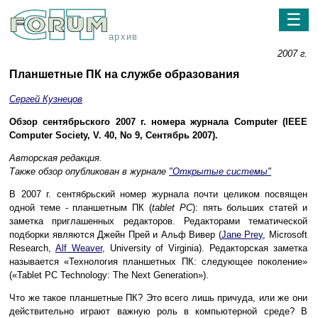
☰
архив
2007 г.
Планшетные ПК на службе образования
Сергей Кузнецов
Обзор сентябрьского 2007 г. номера журнала Computer (IEEE
Computer Society, V. 40, No 9, Сентябрь 2007).
Авторская редакция.
Также обзор опубликован в журнале
"Открытые системы"
В 2007 г. сентябрьский номер журнала почти целиком посвящен
одной теме - планшетным ПК (
tablet PC
): пять больших статей и
заметка приглашенных редакторов. Редакторами тематической
подборки являются Джейн Прей и Альф Вивер (
Jane Prey
, Microsoft
Research,
Alf Weaver
, University of Virginia). Редакторская заметка
называется «Технология планшетных ПК: следующее поколение»
(«Tablet PC Technology: The Next Generation»).
Что же такое планшетные ПК? Это всего лишь причуда, или же они
действительно играют важную роль в компьютерной среде? В