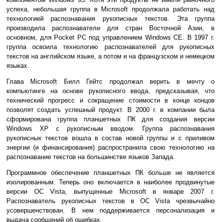
успеха, небольшая группа в Microsoft продолжала работать над
технологией распознавания рукописных текстов. Эта группа
производила распознаватели для стран Восточной Азии, в
основном, для Pocket PC под управлением Windows CE. В 1997 г.
группа освоила технологию распознавателей для рукописных
текстов на английском языке, а потом и на французском и немецком
языках.
Глава Microsoft Билл Гейтс продолжал верить в мечту о
компьютинге на основе рукописного ввода, предсказывая, что
технический прогресс и сокращение стоимости в конце концов
позволят создать успешный продукт. В 2000 г. в компании была
сформирована группа планшетных ПК для создания версии
Windows XP с рукописным вводом. Группа распознавания
рукописных текстов вошла в состав новой группы и с приливом
энергии (и финансирования) распространила свою технологию на
распознавание текстов на большинстве языков Запада.
Программное обеспечение планшетных ПК больше не является
изолированным. Теперь оно включается в наиболее продвинутые
версии ОС Vista, выпущенные Microsoft в январе 2007 г.
Распознаватель рукописных текстов в ОС Vista чрезвычайно
усовершенствован. В нем поддерживается персонализация и
выдача сообщений об ошибках.