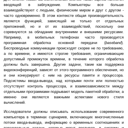
вводящей в заблуждение. Компьютеры все больше
взаимодействуют с людьми, физическим миром и друг с другом -
часто одновременно. В этом контексте общая производительность
является функцией, зависящей не только от отдельных
приложений, но и от их взаимодействий, поскольку они
соревнуются за обладание внутренними и внешними ресурсами.
Например, в мобильных телефонах часто производится
программная обработка основной передачи (
baseband
).
Беспроводные коммуникации происходят скорее не по требованию,
а по времени, и имеются строгие требования, ограничивающие
допустимый промежуток времени, в течение которого обработка
должны быть завершена. Другие задачи, такие как поддержка
видеоконференций, зависят от этого программного обеспечения, но
и они конкурируют с ним на ресурсы памяти и процессора.
Подсистемы ввода-вывода, над которыми почти или полностью
отсутствует контроль процессора, и взаимозависимости между
отдельными программами подрывают модель пакетной обработки, а
именно они являются важными аспектами нового стиля
вычислений.
Исследователи должны описывать использование современного
компьютера в терминах сценариев, включающих многочисленные
потоки ввода-вывода, информацию о временн
ы
х соотношениях и
параллельные задачи, которые могут поступать в систему и