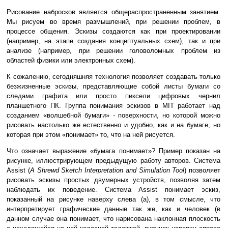
Рисование набросков является общераспространенным занятием.
Мы рисуем во время размышлений, при решении проблем, в
процессе общения. Эскизы создаются как при проектировании
(например, на этапе создания концептуальных схем), так и при
анализе (например, при решении головоломных проблем из
областей физики или электронных схем).
К сожалению, сегодняшняя технология позволяет создавать только
безжизненные эскизы, представляющие собой листы бумаги со
следами графита или просто пиксели цифровых чернил
планшетного ПК. Группа понимания эскизов в MIT работает над
созданием «волшебной бумаги» - поверхности, но которой можно
рисовать настолько же естественно и удобно, как и на бумаге, но
которая при этом «понимает» то, что на ней рисуется.
Что означает выражение «бумага понимает»? Пример показан на
рисунке, иллюстрирующем предыдущую работу авторов. Система
Assist (
A Shrewd Sketch Interpretation and Simulation Tool
) позволяет
рисовать эскизы простых двумерных устройств, позволяя затем
наблюдать их поведение. Система Assist понимает эскиз,
показанный на рисунке наверху слева (a), в том смысле, что
интерпретирует графические данные так же, как и человек (в
данном случае она понимает, что нарисована наклонная плоскость