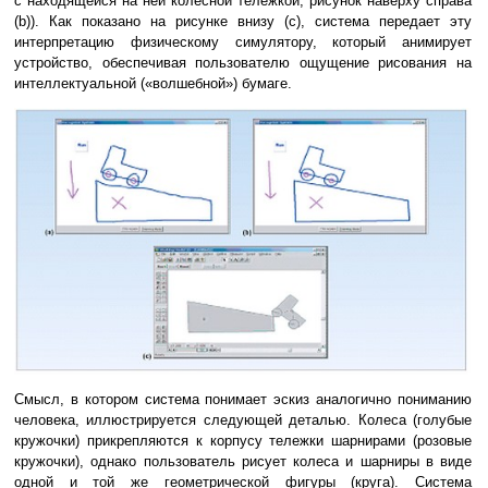
с находящейся на ней колесной тележкой, рисунок наверху справа
(b)). Как показано на рисунке внизу (c), система передает эту
интерпретацию физическому симулятору, который анимирует
устройство, обеспечивая пользователю ощущение рисования на
интеллектуальной («волшебной») бумаге.
Смысл, в котором система понимает эскиз аналогично пониманию
человека, иллюстрируется следующей деталью. Колеса (голубые
кружочки) прикрепляются к корпусу тележки шарнирами (розовые
кружочки), однако пользователь рисует колеса и шарниры в виде
одной и той же геометрической фигуры (круга). Система