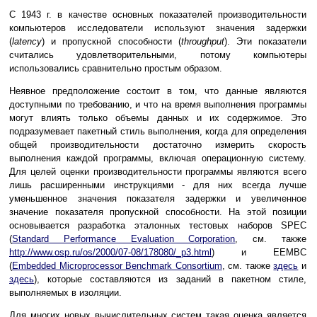
С 1943 г. в качестве основных показателей производительности
компьютеров исследователи используют значения задержки
(
latency
) и пропускной способности (
throughput
). Эти показатели
считались удовлетворительными, потому компьютеры
использовались сравнительно простым образом.
Неявное предположение состоит в том, что данные являются
доступными по требованию, и что на время выполнения программы
могут влиять только объемы данных и их содержимое. Это
подразумевает пакетный стиль выполнения, когда для определения
общей производительности достаточно измерить скорость
выполнения каждой программы, включая операционную систему.
Для целей оценки производительности программы являются всего
лишь расширенными инструкциями - для них всегда лучше
уменьшенное значения показателя задержки и увеличенное
значение показателя пропускной способности. На этой позиции
основывается разработка эталонных тестовых наборов SPEC
(
Standard Performance Evaluation Corporation
, см. также
http://www.osp.ru/os/2000/07-08/178080/_p3.html
) и EEMBC
(
Embedded Microprocessor Benchmark Consortium
, см. также
здесь
и
здесь
), которые составляются из заданий в пакетном стиле,
выполняемых в изоляции.
Для многих новых вычислительных систем такая оценка является