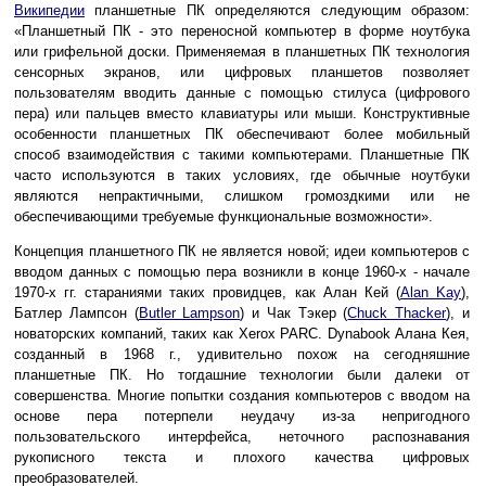
Википедии
планшетные ПК определяются следующим образом:
«Планшетный ПК - это переносной компьютер в форме ноутбука
или грифельной доски. Применяемая в планшетных ПК технология
сенсорных экранов, или цифровых планшетов позволяет
пользователям вводить данные с помощью стилуса (цифрового
пера) или пальцев вместо клавиатуры или мыши. Конструктивные
особенности планшетных ПК обеспечивают более мобильный
способ взаимодействия с такими компьютерами. Планшетные ПК
часто используются в таких условиях, где обычные ноутбуки
являются непрактичными, слишком громоздкими или не
обеспечивающими требуемые функциональные возможности».
Концепция планшетного ПК не является новой; идеи компьютеров с
вводом данных с помощью пера возникли в конце 1960-х - начале
1970-х гг. стараниями таких провидцев, как Алан Кей (
Alan Kay
),
Батлер Лампсон (
Butler Lampson
) и Чак Тэкер (
Chuck Thacker
), и
новаторских компаний, таких как Xerox PARC. Dynabook Алана Кея,
созданный в 1968 г., удивительно похож на сегодняшние
планшетные ПК. Но тогдашние технологии были далеки от
совершенства. Многие попытки создания компьютеров с вводом на
основе пера потерпели неудачу из-за непригодного
пользовательского интерфейса, неточного распознавания
рукописного текста и плохого качества цифровых
преобразователей.