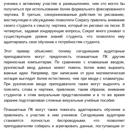
ученика к активному участию в размышлениях, чем это могло бы
получиться при использовании более формального фиксированного
чертежа. В третьих, синхронизованные действия по рисованию,
жестикуляции и обсуждению позволяли Сократу привлечь внимание
своего студента к смыслу чертежа, который он рисовал на песке. В
четвертых, задавая зондирующие вопросы, Сократ много узнавал о
существующем уровне знаний студента, что позволяло ему
адаптировать свое обучение к потребностям студента.
Этот пример объясняет, почему сегодняшние аудиторные
преподаватели могут предпочесть планшетные ПК другим
переносным компьютерам. По сравнению с клавишным вводом,
рукописный ввод данных может помочь более живо выразить
важные идеи. Например, при написании от руки математическая
нотация выглядит более естественно, чем при вводе с клавиатуры.
При рукописном вводе преподаватели также могут выделять и
пояснять слова и чертежи, привлекая, таким образом, внимание
студентов к этим визуальным представлениям и в то же время
заранее подготавливая сложные визуальные учебные пособия.
Планшетные ПК могут также помогать адаптировать обучение и
привлекать к участию в нем учеников. Сегодняшние аудитории
становятся полностью беспроводными, что позволяет
преподавателям собирать и агрегировать данные, поступающие от