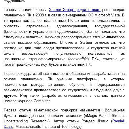
медленным.
Теперь все изменилось.
Gartner Group предсказывает
рост продаж
планшетных ПК в 2008 г. в связи с внедрением ОС Microsoft Vista. В
то время как ранее планшетные ПК активно использовались в
областях страхования, здравоохранения, государственной
безопасности и управления недвижимостью, Gartner полагает, что
следующей областью широкого распространения этих компьютеров
станет высшее образование. В отчете Gartner отмечается, что
последние два года среди преподавателей и студентов высшей
школы возрастающей популярностью пользовались так
называемые «трансформируемые (
convertible
) ПК», сочетающие
черты традиционных ноутбуков и планшетных ПК.
Первопроходцы из области высшего образования разрабатывают на
основе планшетных ПК учебные платформы, в которых
применяются методы активного обучения и поддерживается
взаимодействие преподавателя со студентами и студентов друг с
другом. Ряд таких разработок описывается в статьях данного
номера журнала Computer.
Первая статья тематической подборки называется «Волшебная
бумага: исследование понимания эскизов» («Magic Paper: Sketch-
Understanding Research»). Автор статьи Рэндел Дэвис (
Randall
Davis
, Massachusetts Institute of Technology).