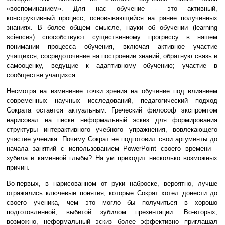
«воспоминанием». Для нас обучение - это активный,
конструктивный процесс, основывающийся на ранее полученных
знаниях. В более общем смысле, науки об обучении (learning
sciences) способствуют существенному прогрессу в нашем
понимании процесса обучения, включая активное участие
учащихся; сосредоточение на построении знаний; обратную связь и
самооценку, ведущие к адаптивному обучению; участие в
сообществе учащихся.
Несмотря на изменение точки зрения на обучение под влиянием
современных научных исследований, педагогический подход
Сократа остается актуальным. Греческий философ экспромтом
нарисовал на песке неформальный эскиз для формирования
структуры интерактивного учебного упражнения, вовлекающего
участие ученика. Почему Сократ не подготовил свои аргументы до
начала занятий с использованием PowerPoint своего времени -
зубила и каменной глыбы? На ум приходит несколько возможных
причин.
Во-первых, в нарисованном от руки наброске, вероятно, лучше
отражались ключевые понятия, которые Сократ хотел донести до
своего ученика, чем это могло бы получиться в хорошо
подготовленной, выбитой зубилом презентации. Во-вторых,
возможно, неформальный эскиз более эффективно приглашал