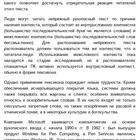
какого позволяет достигнуть отрицательная реакция читателей
этого текста.
Люди могут читать небрежный рукописный текст по причине
наличия контекста, который состоит из
внутрисловного контекста
(большинство последовательностей букв не является словами) и
межсловного контекста
(большинство последовательностей слов
бессмысленно). Для распознавания небрежного текста
распознаватель должен пользоваться тем же контекстом, что и
читатели-люди. Использование межсловного контекста пока
находится на стадии исследований, но в распознавателях
планшетных ПК активно используется внутрисловный контекст,
обычно в форме лексикона.
Однако применение лексикона порождает новые трудности. Кроме
обеспечения исчерпывающего покрытия языка, системы должна
также покрывать все жаргоны и сленги, особенно внимательно
относясь к оскорбительным словам. В их число входят не только
сексуально запретные слова, но также оскорбления на расовой и
этнической почве, а в некоторых культурах и богохульства.
Компания Microsoft занимается компьютингом на основе
рукописного ввода с начала 1990-х гг. В 1992 г. был выпущен
продукт Windows for Pen Computing, а Pen Services являлись
компонентом Windows 95. Хотя эти продукты не имели рыночного