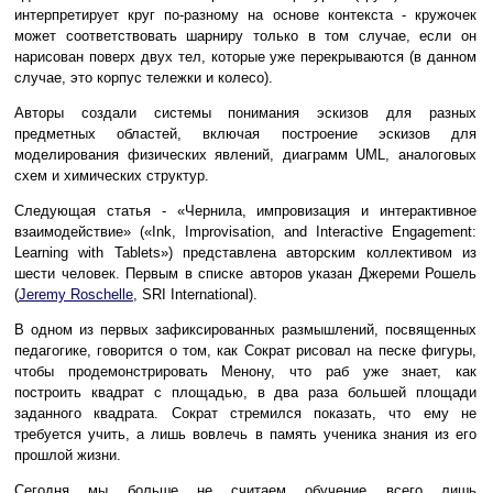
интерпретирует круг по-разному на основе контекста - кружочек
может соответствовать шарниру только в том случае, если он
нарисован поверх двух тел, которые уже перекрываются (в данном
случае, это корпус тележки и колесо).
Авторы создали системы понимания эскизов для разных
предметных областей, включая построение эскизов для
моделирования физических явлений, диаграмм UML, аналоговых
схем и химических структур.
Следующая статья - «Чернила, импровизация и интерактивное
взаимодействие» («Ink, Improvisation, and Interactive Engagement:
Learning with Tablets») представлена авторским коллективом из
шести человек. Первым в списке авторов указан Джереми Рошель
(
Jeremy Roschelle
, SRI International).
В одном из первых зафиксированных размышлений, посвященных
педагогике, говорится о том, как Сократ рисовал на песке фигуры,
чтобы продемонстрировать Менону, что раб уже знает, как
построить квадрат с площадью, в два раза большей площади
заданного квадрата. Сократ стремился показать, что ему не
требуется учить, а лишь вовлечь в память ученика знания из его
прошлой жизни.
Сегодня мы больше не считаем обучение всего лишь