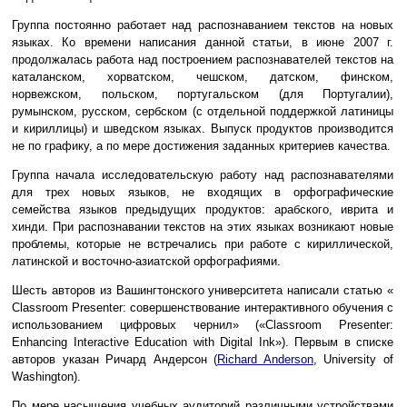
Группа постоянно работает над распознаванием текстов на новых
языках. Ко времени написания данной статьи, в июне 2007 г.
продолжалась работа над построением распознавателей текстов на
каталанском, хорватском, чешском, датском, финском,
норвежском, польском, португальском (для Португалии),
румынском, русском, сербском (с отдельной поддержкой латиницы
и кириллицы) и шведском языках. Выпуск продуктов производится
не по графику, а по мере достижения заданных критериев качества.
Группа начала исследовательскую работу над распознавателями
для трех новых языков, не входящих в орфографические
семейства языков предыдущих продуктов: арабского, иврита и
хинди. При распознавании текстов на этих языках возникают новые
проблемы, которые не встречались при работе с кириллической,
латинской и восточно-азиатской орфографиями.
Шесть авторов из Вашингтонского университета написали статью «
Classroom Presenter: совершенствование интерактивного обучения с
использованием цифровых чернил» («Classroom Presenter:
Enhancing Interactive Education with Digital Ink»). Первым в списке
авторов указан Ричард Андерсон (
Richard Anderson
, University of
Washington).
По мере насыщения учебных аудиторий различными устройствами