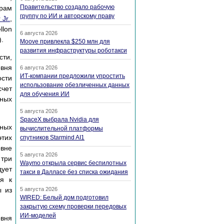
Правительство создало рабочую
драм
группу по ИИ и авторскому праву
 Jr.
,
llon
6 августа 2026
).
Moove привлекла $250 млн для
развития инфраструктуры роботакси
ти,
вня
6 августа 2026
ИТ-компании предложили упростить
ости
использование обезличенных данных
чет
для обучения ИИ
ьных
5 августа 2026
SpaceX выбрала Nvidia для
ных
вычислительной платформы
этих
спутников Starmind AI1
овне
5 августа 2026
 три
Waymo открыла сервис беспилотных
дует
такси в Далласе без списка ожидания
ия к
ы из
5 августа 2026
WIRED: Белый дом подготовил
закрытую схему проверки передовых
ИИ-моделей
овня