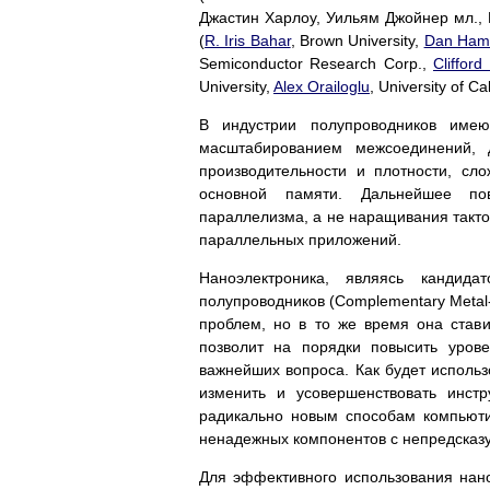
Джастин Харлоу, Уильям Джойнер мл.,
(
R. Iris Bahar
, Brown University,
Dan Ham
Semiconductor Research Corp.,
Clifford
University,
Alex Orailoglu
, University of Ca
В индустрии полупроводников имею
масштабированием межсоединений, 
производительности и плотности, сл
основной памяти. Дальнейшее по
параллелизма, а не наращивания такто
параллельных приложений.
Наноэлектроника, являясь кандида
полупроводников (Complementary Metal
проблем, но в то же время она став
позволит на порядки повысить урове
важнейших вопроса. Как будет использ
изменить и усовершенствовать инст
радикально новым способам компьюти
ненадежных компонентов с непредска
Для эффективного использования нан