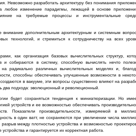
ия. Невозможно разработать архитектуру без понимания приложе
 а любое изменение парадигмы, лежащей в основе приложени
влияние на требуемые процессы и инструментальные средс
е внимание дополнительным архитектурным и системным вопро
ых технологий, и стремиться к сотрудничеству на всех уров
рами, как организация базовых вычислительных структур, кот
в и собираются в систему, способную вычислять нечто полез
я на радикально различных вычислительных моделях и, благо
ности, способны обеспечивать улучшенные возможности в некот
 создаются в вакууме, эти вопросы существенно влияют на разраб
ть два подхода: эволюционный и революционный.
огии будет сохраняться тенденция к миниатюризации. Но име
ией устройств и ее возможностью обеспечивать производительно
йств. Показатели производительности, измеряемой в миллио
щность в один ватт, не сохраняются при увеличении числа милли
е разрыв между плотностью устройства и возможностью проектиро
 устройства и гарантируется их корректная работа.