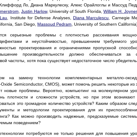
 Клиффорд Ло, Диана Маркулеску, Алекс Орайлоглы и Массуд Пе
merstrom
,
Justin Harlow
, University of South Florida,
William H. Joyner
 Lau
, Institute for Defense Analyses,
Diana Marculescu
, Carnegie Me
lifornia, San Diego,
Massoud Pedram
, University of Southern California
тся серьезные проблемы с плотностью рассеивания мощнос
дефектами и неустойчивостью, превышением требуемого уро
ожностью проектирования и ограничениями пропускной способн
вышение производительности должно обеспечиваться за с
вой частоты, хотя пока существует недостаточное число убедител
том на замену технологии комплементарных металло-оксид
-Oxide Semiconductor, CMOS), может помочь решить некоторые из 
ит новые проблемы. Вероятно, компьютинг на молекулярном ур
нь плотности и сложности устройств, но при этом возникают
оваться это громадное количество устройств? Каким образом сле
рументы и методологии проектирования для их приспособлен
нга? Как можно производить надежные, предсказуемые систем
зуемым поведением?
отехнологии потребуются не только решения для повышения ур