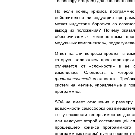
Technology Program) для способствова
Но если конец кризиса программно
действительно ли индустрия програм
может индустрия бороться со сложно
выход из положения? Почему оказал
обеспечиваемых компонентным про
модульных компонентов», подразумев
Ответ на эти вопросы кроется в изм
которую жаловались проектировщики
отличается от «сложности» в ее 
изменилась. Сложность, с которо
физиологической
сложностью. Требов
систем на мелкие, управляемые и по
программист.
SOA не имеет отношения к размеру с
возможности самосборки без вмешатель
т.е. у сложности теперь имеются две 
или недоучет второй составляющей сл
прошедшего кризиса программного 
программных систем) нужно сосредоточ