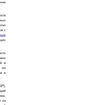
ании
Сети
нных
гко
ов с
еще
ющих
исто
вно
ей в
 ни
ак и
P),
ящий
ика,
к из