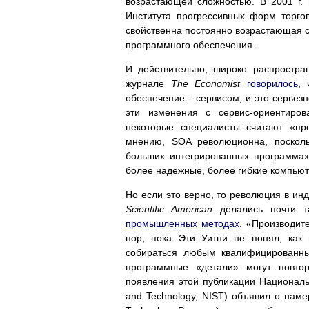
возрастающей сложностью. В 2001 г. 
Института прогрессивных форм торг
свойственна постоянно возрастающая сл
программного обеспечения.
И действительно, широко распростран
журнале
The Economist
говорилось
, 
обеспечение - сервисом, и это серьезн
эти изменения с сервис-ориентирован
некоторые специалисты считают «п
мнению, SOA революционна, посколь
больших интегрированных программах
более надежные, более гибкие компью
Но если это верно, то революция в инд
Scientific American
делались почти 
промышленных методах
. «Производит
пор, пока Эти Уитни не понял, как
собираться любым квалифицированны
программные «детали» могут повто
появления этой публикации Национальны
and Technology, NIST) объявил о нам