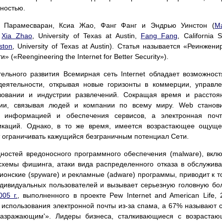
жностью.
 Парамесваран, Ксиа Жао, Фанг Фанг и Эндрью Уинстон (
M
,
Xia Zhao
, University of Texas at Austin,
Fang Fang
, California S
ston
, University of Texas at Austin). Статья называется «Реинжени
 («Reengineering the Internet for Better Security»).
ельного развития Всемирная сеть Internet обладает возможнос
деятельности, открывая новые горизонты в коммерции, управл
азовании и индустрии развлечений. Сокращая время и расстоя
ации, связывая людей и компании по всему миру. Web станов
информацией и обеспечения сервисов, а электронная почт
икаций. Однако, в то же время, имеется возрастающее ощущ
т ограничивать кажущийся безграничным потенциал Сети.
ностей вредоносного программного обеспечения (malware), вкл
 схемы фишинга, атаки вида распределенного отказа в обслужив
 шпионские (spyware) и рекламные (adware) программы, приводит к т
ндивидуальных пользователей и вызывает серьезную головную бо
05 г.
, выполненного в проекте Pew Internet and American Life,
использования электронной почты из-за спама, а 67% называют 
разражающим'». Лидеры бизнеса, сталкивающиеся с возраста