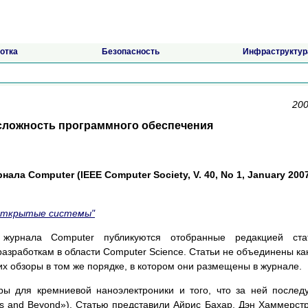
отка
Безопасность
Инфраструктур
200
сложность программного обеспечения
ала Computer (IEEE Computer Society, V. 40, No 1, January 2007
Открытые системы"
журнала Computer публикуются отобранные редакцией стат
зработкам в области Computer Science. Статьи не объединены ка
их обзоры в том же порядке, в котором они размещены в журнале.
ры для кремниевой наноэлектроники и того, что за ней послед
onics and Beyond»). Статью представили Айрис Бахар, Дэн Хаммерст