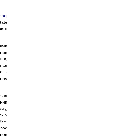
anoj
tate
ринг
тями
ении
ния,
ится
а -
ение
ючая
ании
ому,
ль у
 22%
свое
ющей