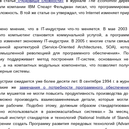
в статье
«Чудовище сложности»
в журнале
The Economist
дире
овли компании IBM Стюарт Фельдман писал, что программиров
ожность. В той же статье он утверждал, что Internet изменяет при
ено мнение, что в IT-индустрии что-то меняется. В мае 2003 
что компьютинг становится коммунальной услугой, а програм
о изменяет экономику IT-индустрии. В 2005 г. многие стали связы
ной архитектурой (Service-Oriented Architectures, SOA), кот
ромышленной революцией для программного обеспечения». По
ку поддерживает метод построения IT-систем, основанных н
, а на компактных модульных компонентах, что позволяет полу
терные системы.
устрии ожидается уже более десяти лет. В сентябре 1994 г. в жур
такие же
замечания о потребности программного обеспечени
ели мушкетов не могли повысить продуктивность производства до
 можно производить взаимозаменяемые детали, которые могл
м рабочим. Подобно этому, должным образом стандартизован
рно использоваться в разномасштабных системах.» За месяц
й институт стандартов и технологий (National Institute of Stand
ерении создать Программу развития передовых технологий (Adva