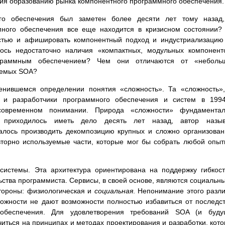
ния образованию рынка компонентного программного обеспечения.
го обеспечения был заметен более десяти лет тому назад,
много обеспечения все еще находится в кризисном состоянии?
стью и афишировать компонентный подход и индустриализацию
ось недостаточно наличия «компактных, модульных компонент
граммным обеспечением? Чем они отличаются от «небольш
аемых SOA?
енившемся определении понятия «сложность». Та «сложность»
 и разработчики программного обеспечения и систем в 1994
современном понимании. Природа «сложности» фундаментал
й приходилось иметь дело десять лет назад, автор назыв
алось производить декомпозицию крупных и сложно организова
вторно используемые части, которые мог бы собрать любой опы
истемы. Эта архитектура ориентирована на поддержку гибкос
ства программиста. Сервисы, в своей основе, являются социальн
стороны: физиологическая и
социальная
. Непонимание этого разл
ожности не дают возможности полностью избавиться от последс
обеспечения. Для удовлетворения требований SOA (и буду
иться на принципах и методах проектирования и разработки, кот