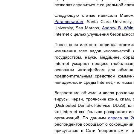
позволят справиться с социальной сло
Следующую статью написали Манож
Parameswaran
, Santa Clara University
University, San Marcos,
Andrew B. Whin
Internet с целью улучшения безопасности»
После десятилетнего периода стремит
изменения всех видов человеческой 
государством, науке, медицине, обр
Internet ускоряет процесс глобализ
основным интерфейсом для обмена 
предпочтительным средством коммун
ненадежности среды Internet, что може
Возрастание объема и числа разновид
вирусы, черви, троянские кони, спам,
(Distributed Denial-of-Service, DDoS),
что Internet все больше раздражает и
организаций. По данным
опроса за 20
респондентов сообщают о сокращении 
присутствие в Сети 'неприятным и 