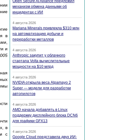
Open Secure AI Alliance предложил
ании
механизм обмена данными об
ение
инцидентах с ИИ
4 августа 2026
Mariana Minerals привлекла $310 млн
огие
на автоматизацию добычи и
ия в
переработки металлов
ами,
ти и
4 августа 2026
2005
Anthropic закупит у облачного
стартапа Volta вычислительные
мощности на $10 млрд
тная
4 августа 2026
нных
NVIDIA открыла веса Alpamayo 2
емы
Super — модели для разработки
автопилотов
ости
4 августа 2026
AMD начала добавлять в Linux
поддержку дисплейного блока DCN6
очти
для графики GFX13
х, в
4 августа 2026
ии с
Google Cloud представила двух ИИ-