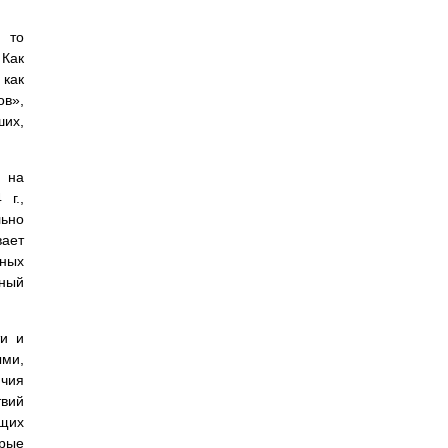
 то
 Как
 как
ов»,
их,
, на
 г.,
ьно
ает
нных
тный
ти и
ыми,
ичия
твий
щих
орые