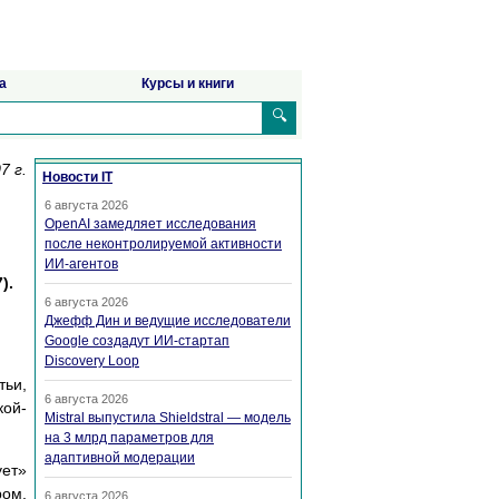
а
Курсы и книги
🔍
7 г.
Новости IT
6 августа 2026
OpenAI замедляет исследования
после неконтролируемой активности
ИИ-агентов
).
6 августа 2026
Джефф Дин и ведущие исследователи
Google создадут ИИ-стартап
Discovery Loop
ьи,
6 августа 2026
кой-
Mistral выпустила Shieldstral — модель
на 3 млрд параметров для
адаптивной модерации
ует»
ром,
6 августа 2026