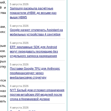
ний,
5 августа 2026
й и
Samsung раскрыла расчётные
тва
показатели zHBM: до восьми раз
выше HBM5
5 августа 2026
сам,
Google начнет отключать Assistant на
нях:
мобильных устройствах 4 сентября
5 августа 2026
орые
EFF: рекламные SDK для Android
ное.
могут передавать геолокацию без
даря
отдельного запроса разрешения
орых
5 августа 2026
отку
Поставки Google TPU для Anthropic
профинансируют через
внебалансовую структуру
ется
сть,
4 августа 2026
NYT: Белый дом отложил ограничения
нах
против китайских ИИ-моделей после
онов
спора в Кремниевой долине
вать
4 августа 2026