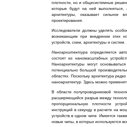
плотности, но и общесистемные решен
которые будут на ней выполняться,
архитектуры, оказывает сильное 
проектирования.
Исследователи должны уделять особо
возникающим при внедрении этих нов
устройств, схем, архитектуры и систем.
Наноархитектура
определяется авто
состоят из наномасштабных устройст
Наноархитектуры могут основыватьс
потенциально большой производитель
областях. Поскольку архитектура редко
наноархитектур. Здесь можно применя
В области полупроводниковой технол
расширяющийся разрыв между технолог
пропорциональную плотности устро
инструкций в секунду в расчете на мо
устройств в одном чипе. Имеется такж
новые чипы, в которых используются все