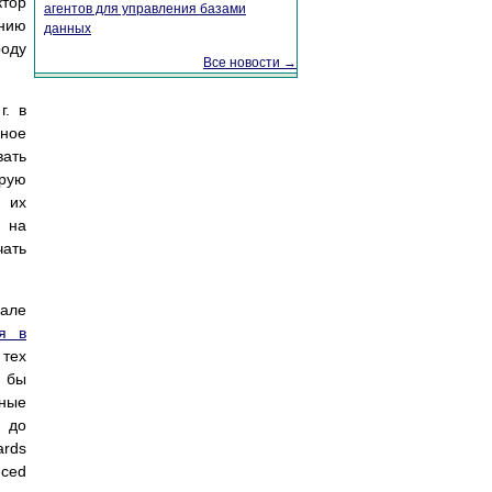
ктор
агентов для управления базами
анию
данных
роду
Все новости →
г. в
мное
вать
орую
 их
е на
чать
нале
я в
 тех
и бы
ные
 до
ards
nced