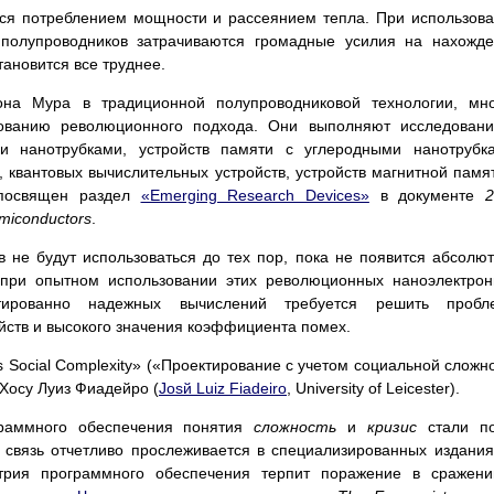
я потреблением мощности и рассеянием тепла. При использов
 полупроводников затрачиваются громадные усилия на нахожд
тановится все труднее.
она Мура в традиционной полупроводниковой технологии, мн
зованию революционного подхода. Они выполняют исследован
ми нанотрубками, устройств памяти с углеродными нанотрубк
, квантовых вычислительных устройств, устройств магнитной памя
 посвящен раздел
«Emerging Research Devices»
в документе
emiconductors
.
в не будут использоваться до тех пор, пока не появится абсолю
 при опытном использовании этих революционных наноэлектро
нтированно надежных вычислений требуется решить пробл
йств и высокого значения коэффициента помех.
's Social Complexity» («Проектирование с учетом социальной сложн
Хосу Луиз Фиадейро (
Josй Luiz Fiadeiro
, University of Leicester).
граммного обеспечения понятия
сложность
и
кризис
стали п
 связь отчетливо прослеживается в специализированных издания
стрия программного обеспечения терпит поражение в сражен