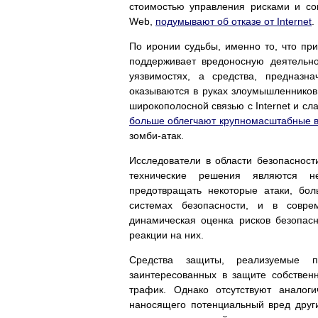
стоимостью управления рисками и со
Web,
подумывают об отказе от Internet
.
По иронии судьбы, именно то, что при
поддерживает вредоносную деятельн
уязвимостях, а средства, предназ
оказываются в руках злоумышленников
широкополосной связью с Internet и 
больше облегчают крупномасштабные 
зомби-атак.
Исследователи в области безопасности
технические решения являются н
предотвращать некоторые атаки, бо
системах безопасности, и в совре
динамическая оценка рисков безопас
реакции на них.
Средства защиты, реализуемые пос
заинтересованных в защите собствен
трафик. Однако отсутствуют аналог
наносящего потенциальный вред другим