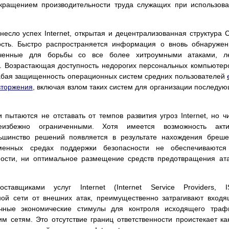
кращением производительности труда служащих при использов
несло успех Internet, открытая и децентрализованная структура 
ость. Быстро распространяется информация о вновь обнаруже
наченные для борьбы со все более хитроумными атаками, ле
. Возрастающая доступность недорогих персональных компьютер
слабая защищенность операционных систем средних пользователей
вторжения
, включая взлом таких систем для организации последу
 пытаются не отставать от темпов развития угроз Internet, но ч
еизбежно ограниченными. Хотя имеется возможность акти
льшинство решений появляется в результате нахождения бреш
менных средах поддержки безопасности не обеспечиваются
ности, ни оптимальное размещение средств предотвращения ат
тавщиками услуг Internet (Internet Service Providers, IS
ной сети от внешних атак, преимущественно затрагивают вход
ичные экономические стимулы для контроля исходящего траф
 сетям. Это отсутствие границ ответственности проистекает ка